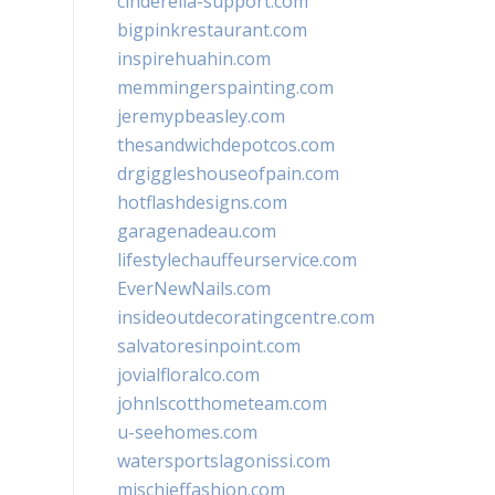
cinderella-support.com
bigpinkrestaurant.com
inspirehuahin.com
memmingerspainting.com
jeremypbeasley.com
thesandwichdepotcos.com
drgiggleshouseofpain.com
hotflashdesigns.com
garagenadeau.com
lifestylechauffeurservice.com
EverNewNails.com
insideoutdecoratingcentre.com
salvatoresinpoint.com
jovialfloralco.com
johnlscotthometeam.com
u-seehomes.com
watersportslagonissi.com
mischieffashion.com