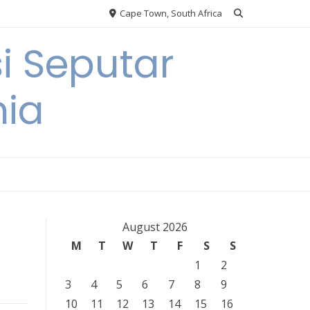
Cape Town, South Africa
i Seputar
nia
August 2026
M
T
W
T
F
S
S
1
2
3
4
5
6
7
8
9
10
11
12
13
14
15
16