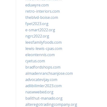
eduwyre.com
retro-interiors.com
theblvd-boise.com
fpet2023.org
e-smart2022.org
ngrc2022.org
leesfamilyfoods.com
lewis-lewis-cpas.com
eleontennis.com
cyetus.com
bradfordshops.com
almadenranchsanjose.com
advocatevijay.com
adlibilimler2023.com
naswwebed.org
balithut-manado.org
alteregotradingcompany.org