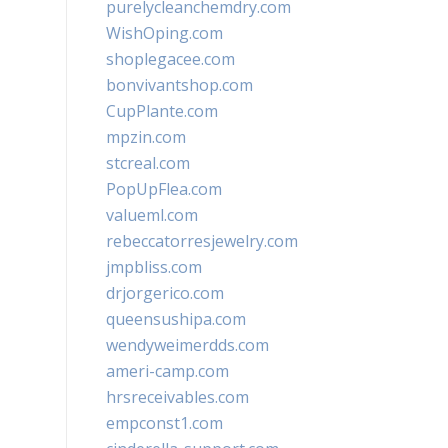
purelycleanchemdry.com
WishOping.com
shoplegacee.com
bonvivantshop.com
CupPlante.com
mpzin.com
stcreal.com
PopUpFlea.com
valueml.com
rebeccatorresjewelry.com
jmpbliss.com
drjorgerico.com
queensushipa.com
wendyweimerdds.com
ameri-camp.com
hrsreceivables.com
empconst1.com