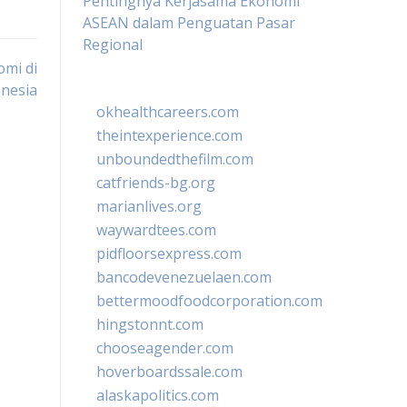
Pentingnya Kerjasama Ekonomi
ASEAN dalam Penguatan Pasar
Regional
omi di
nesia
okhealthcareers.com
theintexperience.com
unboundedthefilm.com
catfriends-bg.org
marianlives.org
waywardtees.com
pidfloorsexpress.com
bancodevenezuelaen.com
bettermoodfoodcorporation.com
hingstonnt.com
chooseagender.com
hoverboardssale.com
alaskapolitics.com