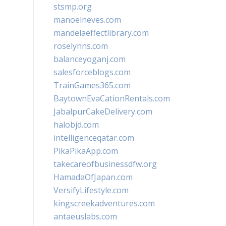
stsmp.org
manoelneves.com
mandelaeffectlibrary.com
roselynns.com
balanceyoganj.com
salesforceblogs.com
TrainGames365.com
BaytownEvaCationRentals.com
JabalpurCakeDelivery.com
halobjd.com
intelligenceqatar.com
PikaPikaApp.com
takecareofbusinessdfw.org
HamadaOfJapan.com
VersifyLifestyle.com
kingscreekadventures.com
antaeuslabs.com