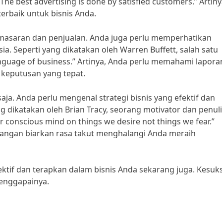
The best advertising is done by satisfied customers.” Artiny
rbaik untuk bisnis Anda.
emasaran dan penjualan. Anda juga perlu memperhatikan
 Seperti yang dikatakan oleh Warren Buffett, salah satu
language of business.” Artinya, Anda perlu memahami lapora
keputusan yang tepat.
aja. Anda perlu mengenal strategi bisnis yang efektif dan
 dikatakan oleh Brian Tracy, seorang motivator dan penul
ur conscious mind on things we desire not things we fear.”
 jangan biarkan rasa takut menghalangi Anda meraih
fektif dan terapkan dalam bisnis Anda sekarang juga. Kesu
enggapainya.