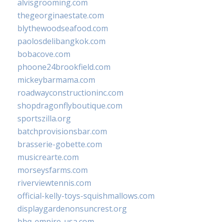
alvisgrooming.com
thegeorginaestate.com
blythewoodseafood.com
paolosdelibangkok.com
bobacove.com
phoone24brookfield.com
mickeybarmama.com
roadwayconstructioninc.com
shopdragonflyboutique.com
sportszilla.org
batchprovisionsbar.com
brasserie-gobette.com
musicrearte.com
morseysfarms.com
riverviewtennis.com
official-kelly-toys-squishmallows.com
displaygardenonsuncrest.org
bbq-empire-usa.com