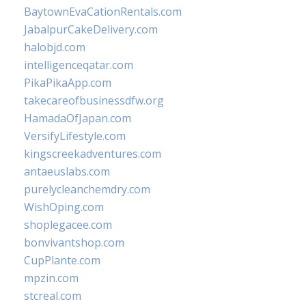
BaytownEvaCationRentals.com
JabalpurCakeDelivery.com
halobjd.com
intelligenceqatar.com
PikaPikaApp.com
takecareofbusinessdfw.org
HamadaOfJapan.com
VersifyLifestyle.com
kingscreekadventures.com
antaeuslabs.com
purelycleanchemdry.com
WishOping.com
shoplegacee.com
bonvivantshop.com
CupPlante.com
mpzin.com
stcreal.com