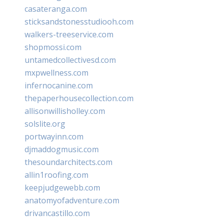
casateranga.com
sticksandstonesstudiooh.com
walkers-treeservice.com
shopmossi.com
untamedcollectivesd.com
mxpwellness.com
infernocanine.com
thepaperhousecollection.com
allisonwillisholley.com
solslite.org
portwayinn.com
djmaddogmusic.com
thesoundarchitects.com
allin1roofing.com
keepjudgewebb.com
anatomyofadventure.com
drivancastillo.com