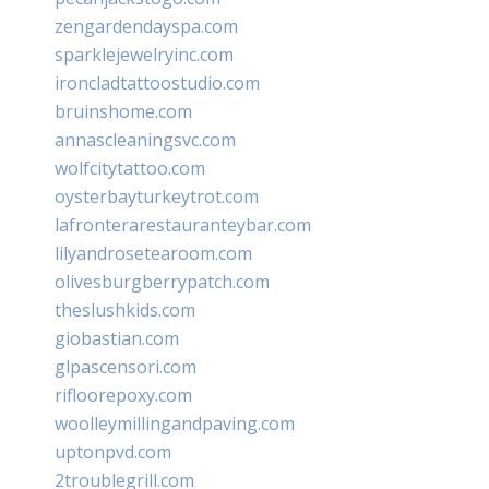
zengardendayspa.com
sparklejewelryinc.com
ironcladtattoostudio.com
bruinshome.com
annascleaningsvc.com
wolfcitytattoo.com
oysterbayturkeytrot.com
lafronterarestauranteybar.com
lilyandrosetearoom.com
olivesburgberrypatch.com
theslushkids.com
giobastian.com
glpascensori.com
rifloorepoxy.com
woolleymillingandpaving.com
uptonpvd.com
2troublegrill.com