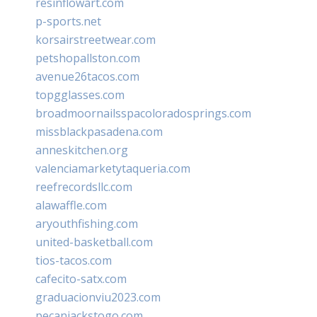
resinflowart.com
p-sports.net
korsairstreetwear.com
petshopallston.com
avenue26tacos.com
topgglasses.com
broadmoornailsspacoloradosprings.com
missblackpasadena.com
anneskitchen.org
valenciamarketytaqueria.com
reefrecordsllc.com
alawaffle.com
aryouthfishing.com
united-basketball.com
tios-tacos.com
cafecito-satx.com
graduacionviu2023.com
pecanjackstogo.com