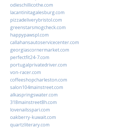
odieschillicothe.com
lacantinitagalesburg.com
pizzadeliverybristol.com
greenstarsmogcheck.com
happypawspl.com
callahansautoservicecenter.com
georgiascornermarket.com
perfectfit24-7.com
portugalprivatedriver.com
von-racer.com
coffeeshopcharleston.com
salon104mainstreet.com
alkaspringswater.com
318mainstreet8h.com
lovenailsspari.com
oakberry-kuwait.com
quartzliterary.com