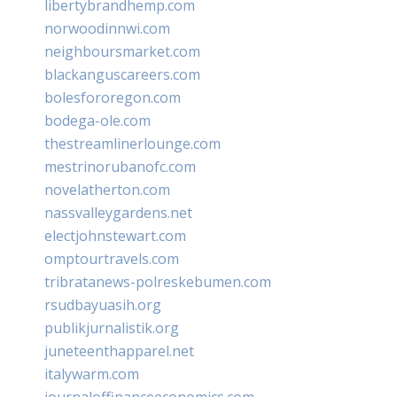
libertybrandhemp.com
norwoodinnwi.com
neighboursmarket.com
blackanguscareers.com
bolesfororegon.com
bodega-ole.com
thestreamlinerlounge.com
mestrinorubanofc.com
novelatherton.com
nassvalleygardens.net
electjohnstewart.com
omptourtravels.com
tribratanews-polreskebumen.com
rsudbayuasih.org
publikjurnalistik.org
juneteenthapparel.net
italywarm.com
journaloffinanceeconomics.com