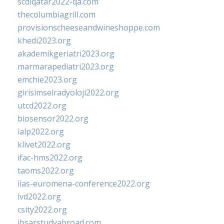
scdlqatar2022-qa.com
thecolumbiagrill.com
provisionscheeseandwineshoppe.com
khedi2023.org
akademikgeriatri2023.org
marmarapediatri2023.org
emchie2023.org
girisimselradyoloji2022.org
utcd2022.org
biosensor2022.org
ialp2022.org
klivet2022.org
ifac-hms2022.org
taoms2022.org
iias-euromena-conference2022.org
ivd2022.org
csity2022.org
ibsarstudyabroad.com