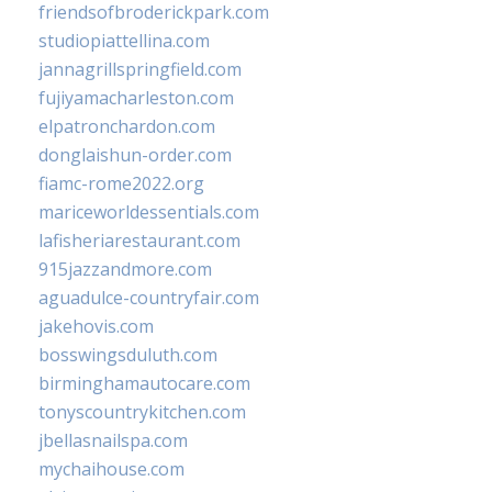
friendsofbroderickpark.com
studiopiattellina.com
jannagrillspringfield.com
fujiyamacharleston.com
elpatronchardon.com
donglaishun-order.com
fiamc-rome2022.org
mariceworldessentials.com
lafisheriarestaurant.com
915jazzandmore.com
aguadulce-countryfair.com
jakehovis.com
bosswingsduluth.com
birminghamautocare.com
tonyscountrykitchen.com
jbellasnailspa.com
mychaihouse.com