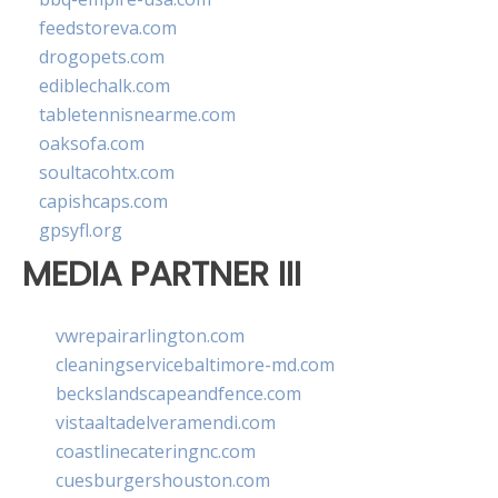
feedstoreva.com
drogopets.com
ediblechalk.com
tabletennisnearme.com
oaksofa.com
soultacohtx.com
capishcaps.com
gpsyfl.org
MEDIA PARTNER III
vwrepairarlington.com
cleaningservicebaltimore-md.com
beckslandscapeandfence.com
vistaaltadelveramendi.com
coastlinecateringnc.com
cuesburgershouston.com