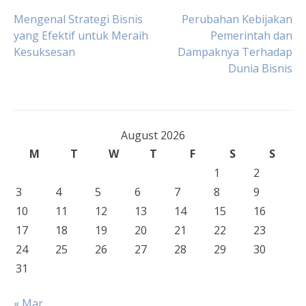
Post
Mengenal Strategi Bisnis
Perubahan Kebijakan
yang Efektif untuk Meraih
Pemerintah dan
Kesuksesan
Dampaknya Terhadap
navigation
Dunia Bisnis
August 2026
M
T
W
T
F
S
S
1
2
3
4
5
6
7
8
9
10
11
12
13
14
15
16
17
18
19
20
21
22
23
24
25
26
27
28
29
30
31
« Mar