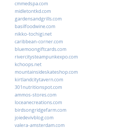
cmmedspa.com
midletontkd.com
gardensandgrills.com
basilfoodwine.com
nikko-tochigi.net
caribbean-corner.com
bluemoongiftcards.com
rivercitysteampunkexpo.com
kchoops.net
mountainsideskateshop.com
kirtlandcitytavern.com
301nutritionspot.com
ammos-stores.com
loceanecreations.com
birdsongridgefarm.com
joiedevivblog.com
valera-amsterdam.com