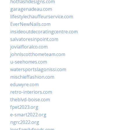
hotflashdesigns.com
garagenadeau.com
lifestylechauffeurservice.com
EverNewNails.com
insideoutdecoratingcentre.com
salvatoresinpoint.com
jovialfloralco.com
johnlscotthometeam.com
u-seehomes.com
watersportslagonissi.com
mischieffashion.com
eduwyre.com
retro-interiors.com
theblvd-boise.com
fpet2023.org
e-smart2022.org
ngrc2022.org
leesfamilyfoods.com