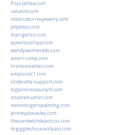
PopUpFlea.com
valueml.com
rebeccatorresjewelry.com
jmpbliss.com
drjorgerico.com
queensushipa.com
wendyweimerdds.com
ameri-camp.com
hrsreceivables.com
empconst1.com
cinderella-support.com
bigpinkrestaurant.com
inspirehuahin.com
memmingerspainting.com
jeremypbeasley.com
thesandwichdepotcos.com
drgiggleshouseofpain.com