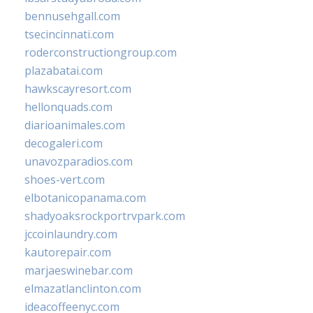
bennusehgall.com
tsecincinnati.com
roderconstructiongroup.com
plazabatai.com
hawkscayresort.com
hellonquads.com
diarioanimales.com
decogaleri.com
unavozparadios.com
shoes-vert.com
elbotanicopanama.com
shadyoaksrockportrvpark.com
jccoinlaundry.com
kautorepair.com
marjaeswinebar.com
elmazatlanclinton.com
ideacoffeenyc.com