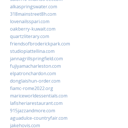
alkaspringswater.com
318mainstreet8h.com
lovenailsspari.com
oakberry-kuwait.com
quartzliterary.com
friendsofbroderickpark.com
studiopiattellina.com
jannagrillspringfield.com
fujiyamacharleston.com
elpatronchardon.com
donglaishun-order.com
fiamc-rome2022.org
mariceworldessentials.com
lafisheriarestaurant.com
915jazzandmore.com
aguadulce-countryfair.com
jakehovis.com