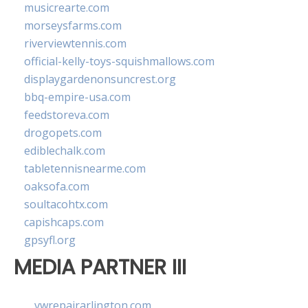
musicrearte.com
morseysfarms.com
riverviewtennis.com
official-kelly-toys-squishmallows.com
displaygardenonsuncrest.org
bbq-empire-usa.com
feedstoreva.com
drogopets.com
ediblechalk.com
tabletennisnearme.com
oaksofa.com
soultacohtx.com
capishcaps.com
gpsyfl.org
MEDIA PARTNER III
vwrepairarlington.com