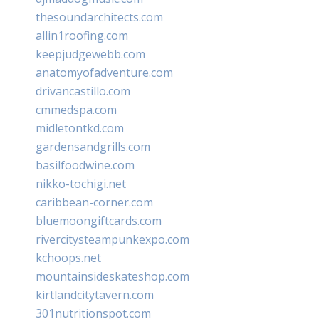
thesoundarchitects.com
allin1roofing.com
keepjudgewebb.com
anatomyofadventure.com
drivancastillo.com
cmmedspa.com
midletontkd.com
gardensandgrills.com
basilfoodwine.com
nikko-tochigi.net
caribbean-corner.com
bluemoongiftcards.com
rivercitysteampunkexpo.com
kchoops.net
mountainsideskateshop.com
kirtlandcitytavern.com
301nutritionspot.com