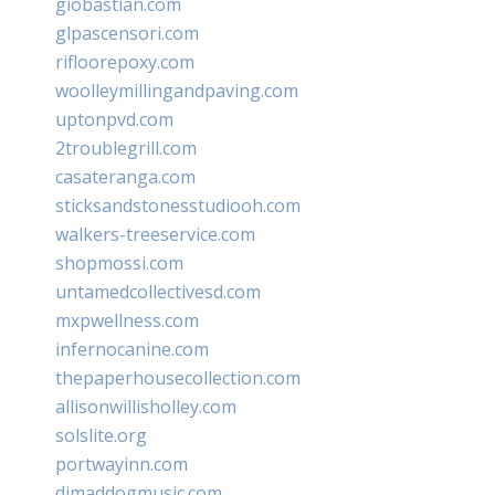
giobastian.com
glpascensori.com
rifloorepoxy.com
woolleymillingandpaving.com
uptonpvd.com
2troublegrill.com
casateranga.com
sticksandstonesstudiooh.com
walkers-treeservice.com
shopmossi.com
untamedcollectivesd.com
mxpwellness.com
infernocanine.com
thepaperhousecollection.com
allisonwillisholley.com
solslite.org
portwayinn.com
djmaddogmusic.com