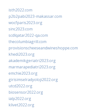
isth2022.com
p2b2pabi2023-makassar.com
wocfparis2023.org
sinc2023.com
scdlqatar2022-qa.com
thecolumbiagrill.com
provisionscheeseandwineshoppe.com
khedi2023.org
akademikgeriatri2023.org
marmarapediatri2023.org
emchie2023.org
girisimselradyoloji2022.org
utcd2022.org
biosensor2022.org
ialp2022.org
klivet2022.org