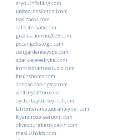
aryouthfishing.com
united-basketball.com
tios-tacos.com
cafecito-satx.com
graduacionviu2023.com
pecanjackstogo.com
zengardendayspa.com
sparklejewelryinc.com
ironcladtattoostudio.com
bruinshome.com
annascleaningsvc.com
wolfcitytattoo.com
oysterbayturkeytrot.com
lafronterarestauranteybar.com
lilyandrosetearoom.com
olivesburgberrypatch.com
theslushkids.com