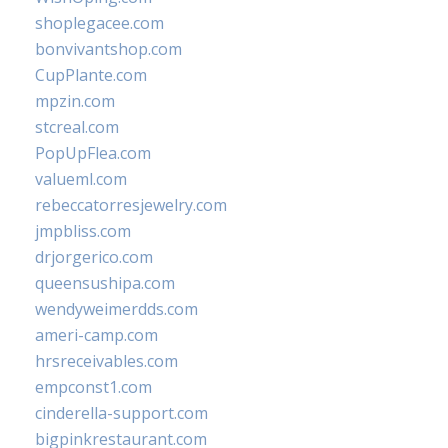
shoplegacee.com
bonvivantshop.com
CupPlante.com
mpzin.com
stcreal.com
PopUpFlea.com
valueml.com
rebeccatorresjewelry.com
jmpbliss.com
drjorgerico.com
queensushipa.com
wendyweimerdds.com
ameri-camp.com
hrsreceivables.com
empconst1.com
cinderella-support.com
bigpinkrestaurant.com