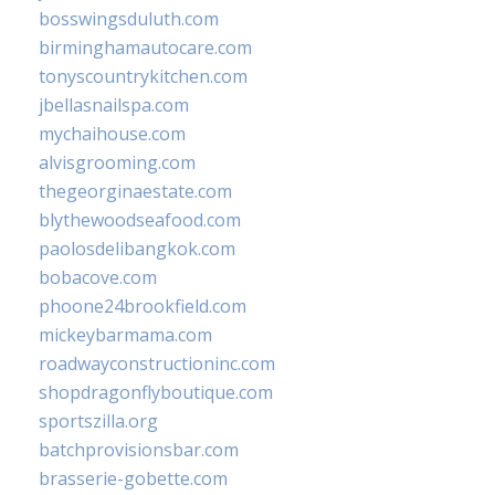
bosswingsduluth.com
birminghamautocare.com
tonyscountrykitchen.com
jbellasnailspa.com
mychaihouse.com
alvisgrooming.com
thegeorginaestate.com
blythewoodseafood.com
paolosdelibangkok.com
bobacove.com
phoone24brookfield.com
mickeybarmama.com
roadwayconstructioninc.com
shopdragonflyboutique.com
sportszilla.org
batchprovisionsbar.com
brasserie-gobette.com