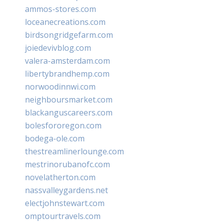
ammos-stores.com
loceanecreations.com
birdsongridgefarm.com
joiedevivblog.com
valera-amsterdam.com
libertybrandhemp.com
norwoodinnwi.com
neighboursmarket.com
blackanguscareers.com
bolesfororegon.com
bodega-ole.com
thestreamlinerlounge.com
mestrinorubanofc.com
novelatherton.com
nassvalleygardens.net
electjohnstewart.com
omptourtravels.com