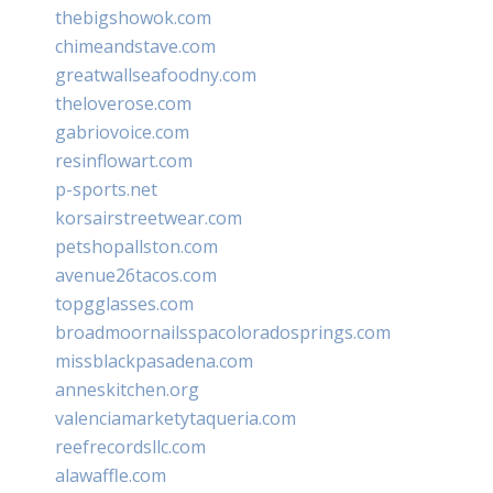
thebigshowok.com
chimeandstave.com
greatwallseafoodny.com
theloverose.com
gabriovoice.com
resinflowart.com
p-sports.net
korsairstreetwear.com
petshopallston.com
avenue26tacos.com
topgglasses.com
broadmoornailsspacoloradosprings.com
missblackpasadena.com
anneskitchen.org
valenciamarketytaqueria.com
reefrecordsllc.com
alawaffle.com