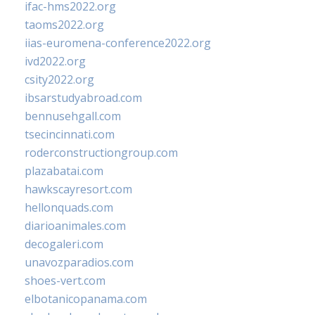
ifac-hms2022.org
taoms2022.org
iias-euromena-conference2022.org
ivd2022.org
csity2022.org
ibsarstudyabroad.com
bennusehgall.com
tsecincinnati.com
roderconstructiongroup.com
plazabatai.com
hawkscayresort.com
hellonquads.com
diarioanimales.com
decogaleri.com
unavozparadios.com
shoes-vert.com
elbotanicopanama.com