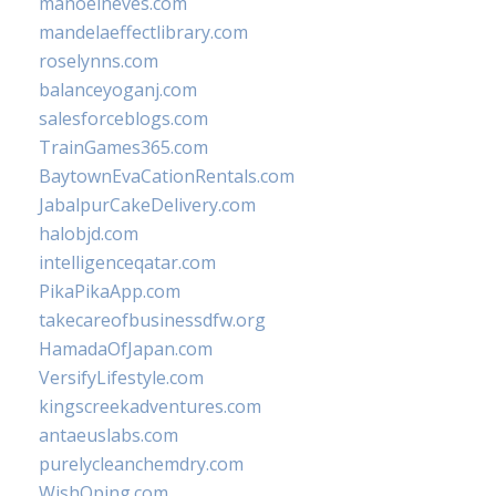
manoelneves.com
mandelaeffectlibrary.com
roselynns.com
balanceyoganj.com
salesforceblogs.com
TrainGames365.com
BaytownEvaCationRentals.com
JabalpurCakeDelivery.com
halobjd.com
intelligenceqatar.com
PikaPikaApp.com
takecareofbusinessdfw.org
HamadaOfJapan.com
VersifyLifestyle.com
kingscreekadventures.com
antaeuslabs.com
purelycleanchemdry.com
WishOping.com