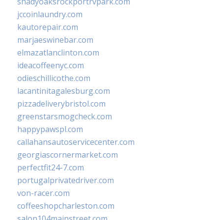
shadyoaksrockportrvpark.com
jccoinlaundry.com
kautorepair.com
marjaeswinebar.com
elmazatlanclinton.com
ideacoffeenyc.com
odieschillicothe.com
lacantinitagalesburg.com
pizzadeliverybristol.com
greenstarsmogcheck.com
happypawspl.com
callahansautoservicecenter.com
georgiascornermarket.com
perfectfit24-7.com
portugalprivatedriver.com
von-racer.com
coffeeshopcharleston.com
salon104mainstreet.com