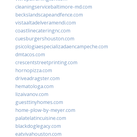
cleaningservicebaltimore-md.com
beckslandscapeandfence.com
vistaaltadelveramendi.com
coastlinecateringnc.com
cuesburgershouston.com
psicologiaespecializadaencampeche.com
dmtacos.com
crescentstreetprinting.com
hornopizza.com
driveadragster.com
hematologa.com
lizaivanov.com
guesttinyhomes.com
home-plow-by-meyer.com
palatelatincuisine.com
blackdoglegacy.com
eatvivahouston.com