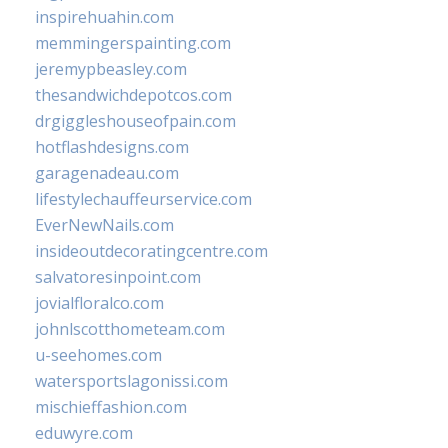
inspirehuahin.com
memmingerspainting.com
jeremypbeasley.com
thesandwichdepotcos.com
drgiggleshouseofpain.com
hotflashdesigns.com
garagenadeau.com
lifestylechauffeurservice.com
EverNewNails.com
insideoutdecoratingcentre.com
salvatoresinpoint.com
jovialfloralco.com
johnlscotthometeam.com
u-seehomes.com
watersportslagonissi.com
mischieffashion.com
eduwyre.com