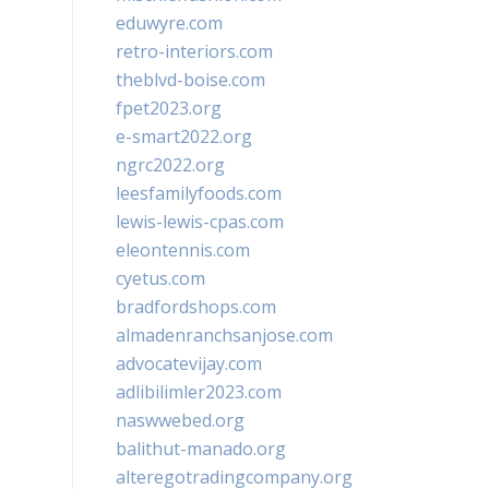
eduwyre.com
retro-interiors.com
theblvd-boise.com
fpet2023.org
e-smart2022.org
ngrc2022.org
leesfamilyfoods.com
lewis-lewis-cpas.com
eleontennis.com
cyetus.com
bradfordshops.com
almadenranchsanjose.com
advocatevijay.com
adlibilimler2023.com
naswwebed.org
balithut-manado.org
alteregotradingcompany.org