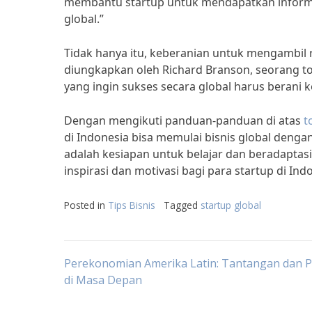
membantu startup untuk mendapatkan inform
global.”
Tidak hanya itu, keberanian untuk mengambil r
diungkapkan oleh Richard Branson, seorang tok
yang ingin sukses secara global harus berani
Dengan mengikuti panduan-panduan di atas
t
di Indonesia bisa memulai bisnis global denga
adalah kesiapan untuk belajar dan beradaptas
inspirasi dan motivasi bagi para startup di In
Posted in
Tips Bisnis
Tagged
startup global
Post
Perekonomian Amerika Latin: Tantangan dan 
di Masa Depan
navigation