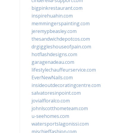
cinderella-support.com
bigpinkrestaurant.com
inspirehuahin.com
memmingerspainting.com
jeremypbeasley.com
thesandwichdepotcos.com
drgiggleshouseofpain.com
hotflashdesigns.com
garagenadeau.com
lifestylechauffeurservice.com
EverNewNails.com
insideoutdecoratingcentre.com
salvatoresinpoint.com
jovialfloralco.com
johnlscotthometeam.com
u-seehomes.com
watersportslagonissi.com
mischieffashion.com