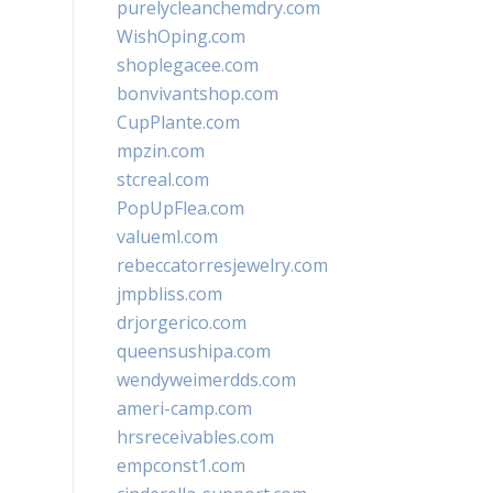
purelycleanchemdry.com
WishOping.com
shoplegacee.com
bonvivantshop.com
CupPlante.com
mpzin.com
stcreal.com
PopUpFlea.com
valueml.com
rebeccatorresjewelry.com
jmpbliss.com
drjorgerico.com
queensushipa.com
wendyweimerdds.com
ameri-camp.com
hrsreceivables.com
empconst1.com