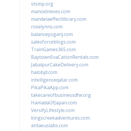
stsmp.org
manoelneves.com
mandelaeffectlibrary.com
roselynns.com
balanceyoganj.com
salesforceblogs.com
TrainGames365.com
BaytownEvaCationRentals.com
JabalpurCakeDelivery.com
halobjd.com
intelligenceqatar.com
PikaPikaApp.com
takecareofbusinessdfw.org
HamadaOfJapan.com
VersifyLifestyle.com
kingscreekadventures.com
antaeuslabs.com