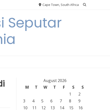
Cape Town, South Africa
i Seputar
nia
di
August 2026
M
T
W
T
F
S
S
1
2
3
4
5
6
7
8
9
10
11
12
13
14
15
16