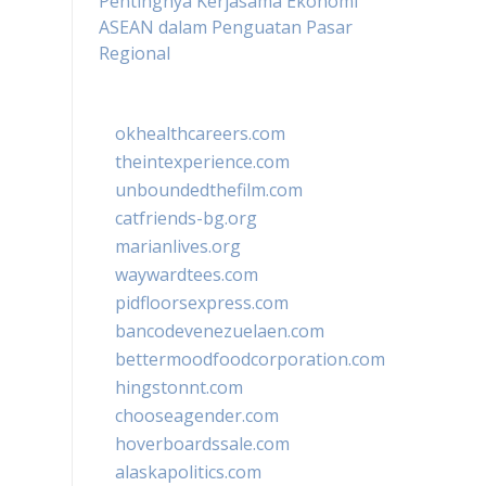
Pentingnya Kerjasama Ekonomi
ASEAN dalam Penguatan Pasar
Regional
okhealthcareers.com
theintexperience.com
unboundedthefilm.com
catfriends-bg.org
marianlives.org
waywardtees.com
pidfloorsexpress.com
bancodevenezuelaen.com
bettermoodfoodcorporation.com
hingstonnt.com
chooseagender.com
hoverboardssale.com
alaskapolitics.com