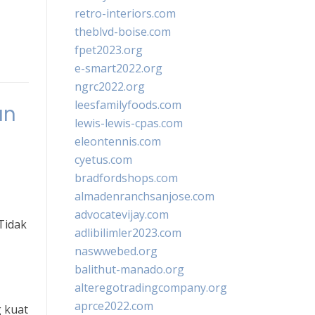
retro-interiors.com
theblvd-boise.com
fpet2023.org
e-smart2022.org
ngrc2022.org
leesfamilyfoods.com
an
lewis-lewis-cpas.com
eleontennis.com
cyetus.com
bradfordshops.com
almadenranchsanjose.com
advocatevijay.com
Tidak
adlibilimler2023.com
naswwebed.org
balithut-manado.org
alteregotradingcompany.org
aprce2022.com
g kuat