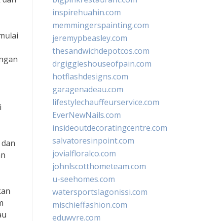
inspirehuahin.com
memmingerspainting.com
mulai
jeremypbeasley.com
thesandwichdepotcos.com
angan
drgiggleshouseofpain.com
hotflashdesigns.com
garagenadeau.com
lifestylechauffeurservice.com
i
EverNewNails.com
insideoutdecoratingcentre.com
salvatoresinpoint.com
 dan
jovialfloralco.com
an
johnlscotthometeam.com
u-seehomes.com
kan
watersportslagonissi.com
m
mischieffashion.com
au
eduwyre.com