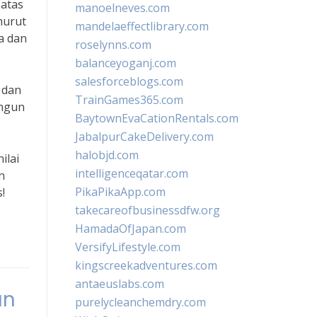
batas
manoelneves.com
nurut
mandelaeffectlibrary.com
a dan
roselynns.com
balanceyoganj.com
salesforceblogs.com
 dan
TrainGames365.com
angun
BaytownEvaCationRentals.com
JabalpurCakeDelivery.com
halobjd.com
ilai
intelligenceqatar.com
n
PikaPikaApp.com
!
takecareofbusinessdfw.org
HamadaOfJapan.com
VersifyLifestyle.com
kingscreekadventures.com
antaeuslabs.com
an
purelycleanchemdry.com