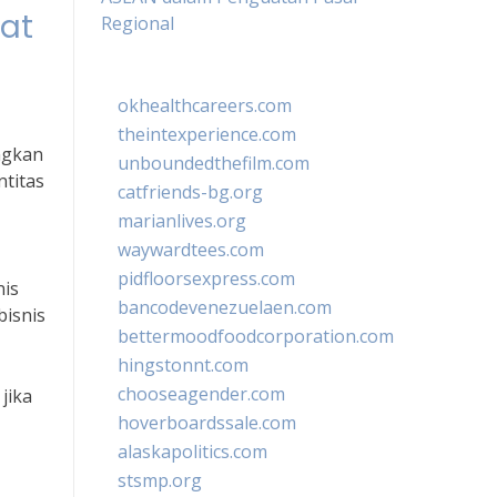
pat
Regional
okhealthcareers.com
theintexperience.com
ngkan
unboundedthefilm.com
titas
catfriends-bg.org
marianlives.org
waywardtees.com
pidfloorsexpress.com
nis
bancodevenezuelaen.com
bisnis
bettermoodfoodcorporation.com
hingstonnt.com
chooseagender.com
jika
hoverboardssale.com
alaskapolitics.com
stsmp.org