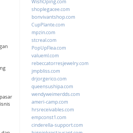
WishOping.com
shoplegacee.com
bonvivantshop.com
CupPlante.com
mpzin.com
stcreal.com
ngan
PopUpFlea.com
valueml.com
rebeccatorresjewelry.com
ang
jmpbliss.com
drjorgerico.com
queensushipa.com
wendyweimerdds.com
 pasar
ameri-camp.com
isnis
hrsreceivables.com
empconst1.com
cinderella-support.com
k dan
bigpinkrestaurant.com