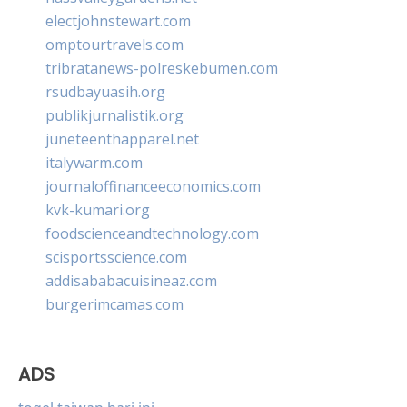
electjohnstewart.com
omptourtravels.com
tribratanews-polreskebumen.com
rsudbayuasih.org
publikjurnalistik.org
juneteenthapparel.net
italywarm.com
journaloffinanceeconomics.com
kvk-kumari.org
foodscienceandtechnology.com
scisportsscience.com
addisababacuisineaz.com
burgerimcamas.com
ADS