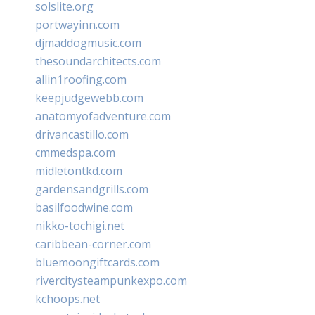
solslite.org
portwayinn.com
djmaddogmusic.com
thesoundarchitects.com
allin1roofing.com
keepjudgewebb.com
anatomyofadventure.com
drivancastillo.com
cmmedspa.com
midletontkd.com
gardensandgrills.com
basilfoodwine.com
nikko-tochigi.net
caribbean-corner.com
bluemoongiftcards.com
rivercitysteampunkexpo.com
kchoops.net