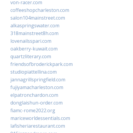
von-racer.com
coffeeshopcharleston.com
salon104mainstreet.com
alkaspringswater.com
318mainstreet8h.com
lovenailsspari.com
oakberry-kuwait.com
quartzliterary.com
friendsofbroderickpark.com
studiopiattellina.com
jannagrillspringfield.com
fujiyamacharleston.com
elpatronchardon.com
donglaishun-order.com
fiamc-rome2022.org
mariceworldessentials.com
lafisheriarestaurant.com