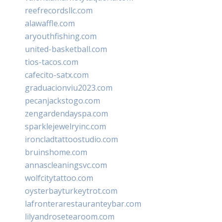
reefrecordsllc.com
alawaffle.com
aryouthfishing.com
united-basketball.com
tios-tacos.com
cafecito-satx.com
graduacionviu2023.com
pecanjackstogo.com
zengardendayspa.com
sparklejewelryinc.com
ironcladtattoostudio.com
bruinshome.com
annascleaningsvc.com
wolfcitytattoo.com
oysterbayturkeytrot.com
lafronterarestauranteybar.com
lilyandrosetearoom.com