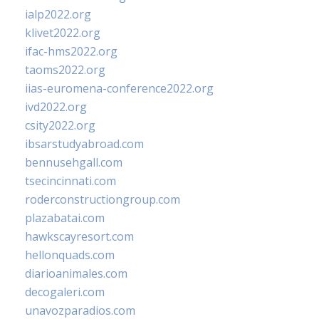
ialp2022.org
klivet2022.org
ifac-hms2022.org
taoms2022.org
iias-euromena-conference2022.org
ivd2022.org
csity2022.org
ibsarstudyabroad.com
bennusehgall.com
tsecincinnati.com
roderconstructiongroup.com
plazabatai.com
hawkscayresort.com
hellonquads.com
diarioanimales.com
decogaleri.com
unavozparadios.com