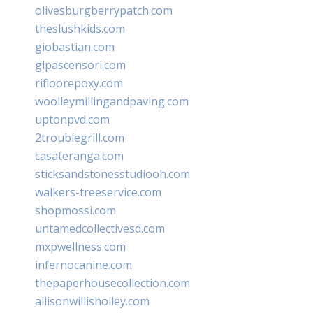
olivesburgberrypatch.com
theslushkids.com
giobastian.com
glpascensori.com
rifloorepoxy.com
woolleymillingandpaving.com
uptonpvd.com
2troublegrill.com
casateranga.com
sticksandstonesstudiooh.com
walkers-treeservice.com
shopmossi.com
untamedcollectivesd.com
mxpwellness.com
infernocanine.com
thepaperhousecollection.com
allisonwillisholley.com