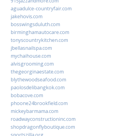
915jazzandmore.com
aguadulce-countryfair.com
jakehovis.com
bosswingsduluth.com
birminghamautocare.com
tonyscountrykitchen.com
jbellasnailspa.com
mychaihouse.com
alvisgrooming.com
thegeorginaestate.com
blythewoodseafood.com
paolosdelibangkok.com
bobacove.com
phoone24brookfield.com
mickeybarmama.com
roadwayconstructioninc.com
shopdragonflyboutique.com
sportszilla.org