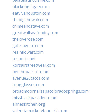
palatelatincuisine.com
blackdoglegacy.com
eatvivahouston.com
thebigshowok.com
chimeandstave.com
greatwallseafoodny.com
theloverose.com
gabriovoice.com
resinflowart.com
p-sports.net
korsairstreetwear.com
petshopallston.com
avenue26tacos.com
topgglasses.com
broadmoornailsspacoloradosprings.com
missblackpasadena.com
anneskitchen.org
valenciamarketytaqueria.com