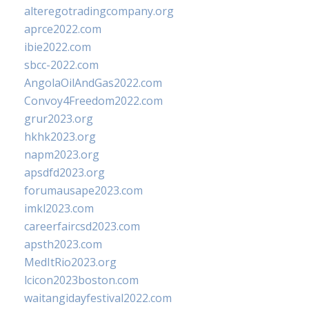
alteregotradingcompany.org
aprce2022.com
ibie2022.com
sbcc-2022.com
AngolaOilAndGas2022.com
Convoy4Freedom2022.com
grur2023.org
hkhk2023.org
napm2023.org
apsdfd2023.org
forumausape2023.com
imkl2023.com
careerfaircsd2023.com
apsth2023.com
MedItRio2023.org
lcicon2023boston.com
waitangidayfestival2022.com