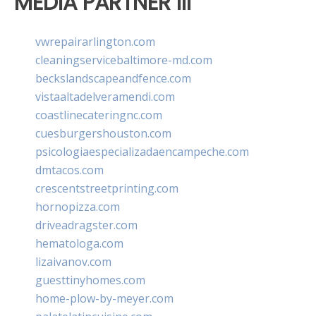
MEDIA PARTNER III
vwrepairarlington.com
cleaningservicebaltimore-md.com
beckslandscapeandfence.com
vistaaltadelveramendi.com
coastlinecateringnc.com
cuesburgershouston.com
psicologiaespecializadaencampeche.com
dmtacos.com
crescentstreetprinting.com
hornopizza.com
driveadragster.com
hematologa.com
lizaivanov.com
guesttinyhomes.com
home-plow-by-meyer.com