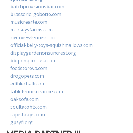
batchprovisionsbar.com
brasserie-gobette.com
musicrearte.com
morseysfarms.com
riverviewtennis.com
official-kelly-toys-squishmallows.com
displaygardenonsuncrest.org
bbq-empire-usa.com
feedstoreva.com
drogopets.com
ediblechalk.com
tabletennisnearme.com
oaksofa.com
soultacohtx.com
capishcaps.com
gpsyfl.org