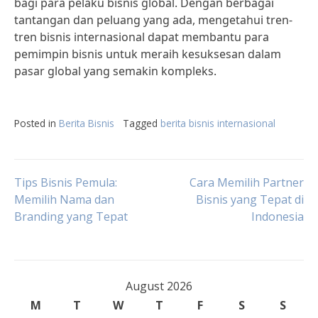
bagi para pelaku bisnis global. Dengan berbagai
tantangan dan peluang yang ada, mengetahui tren-
tren bisnis internasional dapat membantu para
pemimpin bisnis untuk meraih kesuksesan dalam
pasar global yang semakin kompleks.
Posted in
Berita Bisnis
Tagged
berita bisnis internasional
Post
Tips Bisnis Pemula:
Cara Memilih Partner
Memilih Nama dan
Bisnis yang Tepat di
Branding yang Tepat
Indonesia
navigation
August 2026
M
T
W
T
F
S
S