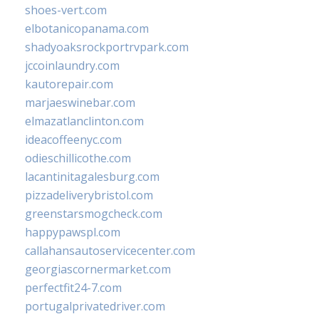
shoes-vert.com
elbotanicopanama.com
shadyoaksrockportrvpark.com
jccoinlaundry.com
kautorepair.com
marjaeswinebar.com
elmazatlanclinton.com
ideacoffeenyc.com
odieschillicothe.com
lacantinitagalesburg.com
pizzadeliverybristol.com
greenstarsmogcheck.com
happypawspl.com
callahansautoservicecenter.com
georgiascornermarket.com
perfectfit24-7.com
portugalprivatedriver.com