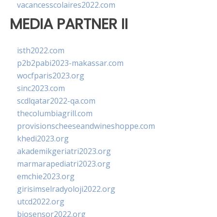
vacancesscolaires2022.com
MEDIA PARTNER II
isth2022.com
p2b2pabi2023-makassar.com
wocfparis2023.org
sinc2023.com
scdlqatar2022-qa.com
thecolumbiagrill.com
provisionscheeseandwineshoppe.com
khedi2023.org
akademikgeriatri2023.org
marmarapediatri2023.org
emchie2023.org
girisimselradyoloji2022.org
utcd2022.org
biosensor2022.org