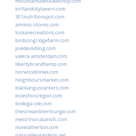
mountainsideskateshop.com
kirtlandcitytavern.com
301nutritionspot.com
ammos-stores.com
loceanecreations.com
birdsongridgefarm.com
joiedevivblog.com
valera-amsterdam.com
libertybrandhemp.com
norwoodinnwi.com
neighboursmarket.com
blackanguscareers.com
bolesfororegon.com
bodega-ole.com
thestreamlinerlounge.com
mestrinorubanofc.com
novelatherton.com
nassvalleygardens.net