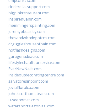
empconst1.com
cinderella-support.com
bigpinkrestaurant.com
inspirehuahin.com
memmingerspainting.com
jeremypbeasley.com
thesandwichdepotcos.com
drgiggleshouseofpain.com
hotflashdesigns.com
garagenadeau.com
lifestylechauffeurservice.com
EverNewNails.com
insideoutdecoratingcentre.com
salvatoresinpoint.com
jovialfloralco.com
johnlscotthometeam.com
u-seehomes.com
watersportslagonissi.com