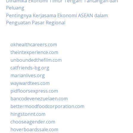
Dinamika Ekonomi Timur Tengah: Tantangan dan
Peluang
Pentingnya Kerjasama Ekonomi ASEAN dalam
Penguatan Pasar Regional
okhealthcareers.com
theintexperience.com
unboundedthefilm.com
catfriends-bg.org
marianlives.org
waywardtees.com
pidfloorsexpress.com
bancodevenezuelaen.com
bettermoodfoodcorporation.com
hingstonnt.com
chooseagender.com
hoverboardssale.com