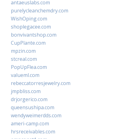
antaeuslabs.com
purelycleanchemdry.com
WishOping.com
shoplegacee.com
bonvivantshop.com
CupPlante.com
mpzin.com
stcreal.com
PopUpFlea.com
valueml.com
rebeccatorresjewelry.com
jmpbliss.com
drjorgerico.com
queensushipa.com
wendyweimerdds.com
ameri-camp.com
hrsreceivables.com