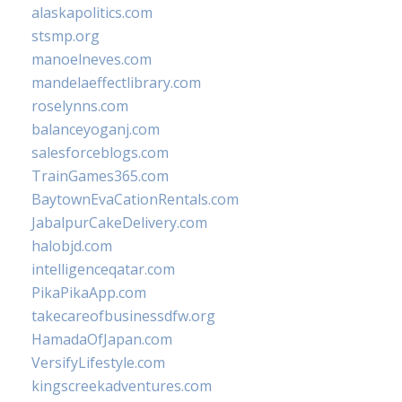
alaskapolitics.com
stsmp.org
manoelneves.com
mandelaeffectlibrary.com
roselynns.com
balanceyoganj.com
salesforceblogs.com
TrainGames365.com
BaytownEvaCationRentals.com
JabalpurCakeDelivery.com
halobjd.com
intelligenceqatar.com
PikaPikaApp.com
takecareofbusinessdfw.org
HamadaOfJapan.com
VersifyLifestyle.com
kingscreekadventures.com