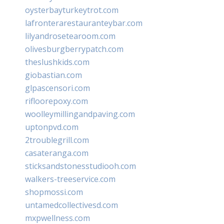
oysterbayturkeytrot.com
lafronterarestauranteybar.com
lilyandrosetearoom.com
olivesburgberrypatch.com
theslushkids.com
giobastian.com
glpascensori.com
rifloorepoxy.com
woolleymillingandpaving.com
uptonpvd.com
2troublegrill.com
casateranga.com
sticksandstonesstudiooh.com
walkers-treeservice.com
shopmossi.com
untamedcollectivesd.com
mxpwellness.com