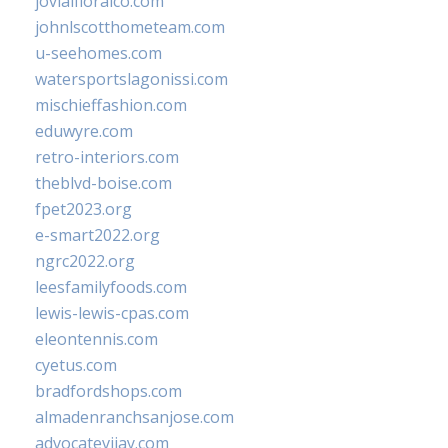
jovialfloralco.com
johnlscotthometeam.com
u-seehomes.com
watersportslagonissi.com
mischieffashion.com
eduwyre.com
retro-interiors.com
theblvd-boise.com
fpet2023.org
e-smart2022.org
ngrc2022.org
leesfamilyfoods.com
lewis-lewis-cpas.com
eleontennis.com
cyetus.com
bradfordshops.com
almadenranchsanjose.com
advocatevijay.com