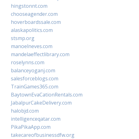
hingstonnt.com
chooseagender.com
hoverboardssale.com
alaskapolitics.com
stsmp.org
manoelneves.com
mandelaeffectlibrary.com
roselynns.com
balanceyoganj.com
salesforceblogs.com
TrainGames365.com
BaytownEvaCationRentals.com
JabalpurCakeDelivery.com
halobjd.com
intelligenceqatar.com
PikaPikaApp.com
takecareofbusinessdfw.org