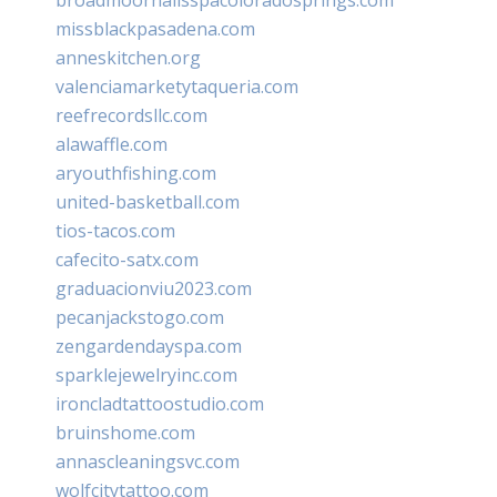
missblackpasadena.com
anneskitchen.org
valenciamarketytaqueria.com
reefrecordsllc.com
alawaffle.com
aryouthfishing.com
united-basketball.com
tios-tacos.com
cafecito-satx.com
graduacionviu2023.com
pecanjackstogo.com
zengardendayspa.com
sparklejewelryinc.com
ironcladtattoostudio.com
bruinshome.com
annascleaningsvc.com
wolfcitytattoo.com