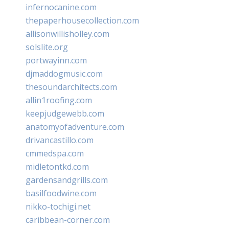
infernocanine.com
thepaperhousecollection.com
allisonwillisholley.com
solslite.org
portwayinn.com
djmaddogmusic.com
thesoundarchitects.com
allin1roofing.com
keepjudgewebb.com
anatomyofadventure.com
drivancastillo.com
cmmedspa.com
midletontkd.com
gardensandgrills.com
basilfoodwine.com
nikko-tochigi.net
caribbean-corner.com