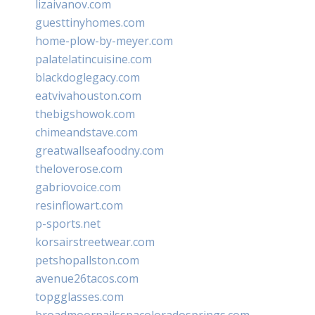
lizaivanov.com
guesttinyhomes.com
home-plow-by-meyer.com
palatelatincuisine.com
blackdoglegacy.com
eatvivahouston.com
thebigshowok.com
chimeandstave.com
greatwallseafoodny.com
theloverose.com
gabriovoice.com
resinflowart.com
p-sports.net
korsairstreetwear.com
petshopallston.com
avenue26tacos.com
topgglasses.com
broadmoornailsspacoloradosprings.com