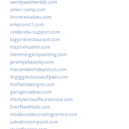
wendyweimerdds.com
ameri-camp.com
hrsreceivables.com
empconst1.com
cinderella-support.com
bigpinkrestaurant.com
inspirehuahin.com
memmingerspainting.com
jeremypbeasley.com
thesandwichdepotcos.com
drgiggleshouseofpain.com
hotflashdesigns.com
garagenadeau.com
lifestylechauffeurservice.com
EverNewNails.com
insideoutdecoratingcentre.com
salvatoresinpoint.com