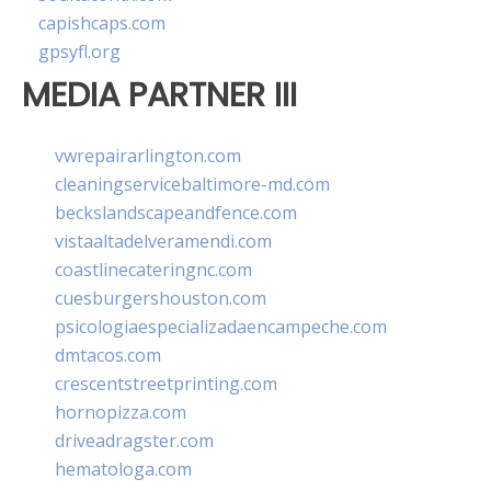
capishcaps.com
gpsyfl.org
MEDIA PARTNER III
vwrepairarlington.com
cleaningservicebaltimore-md.com
beckslandscapeandfence.com
vistaaltadelveramendi.com
coastlinecateringnc.com
cuesburgershouston.com
psicologiaespecializadaencampeche.com
dmtacos.com
crescentstreetprinting.com
hornopizza.com
driveadragster.com
hematologa.com