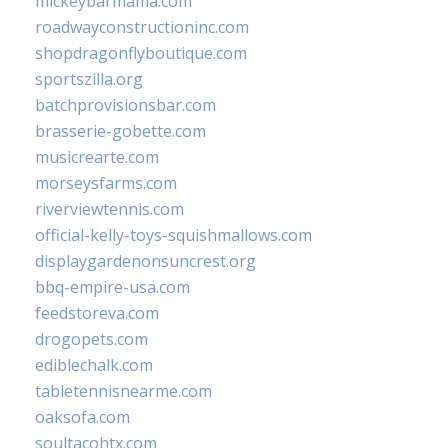
mickeybarmama.com
roadwayconstructioninc.com
shopdragonflyboutique.com
sportszilla.org
batchprovisionsbar.com
brasserie-gobette.com
musicrearte.com
morseysfarms.com
riverviewtennis.com
official-kelly-toys-squishmallows.com
displaygardenonsuncrest.org
bbq-empire-usa.com
feedstoreva.com
drogopets.com
ediblechalk.com
tabletennisnearme.com
oaksofa.com
soultacohtx.com