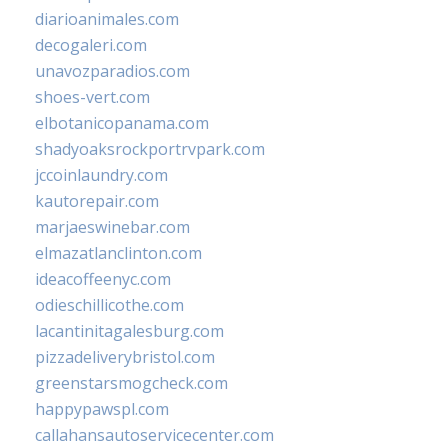
diarioanimales.com
decogaleri.com
unavozparadios.com
shoes-vert.com
elbotanicopanama.com
shadyoaksrockportrvpark.com
jccoinlaundry.com
kautorepair.com
marjaeswinebar.com
elmazatlanclinton.com
ideacoffeenyc.com
odieschillicothe.com
lacantinitagalesburg.com
pizzadeliverybristol.com
greenstarsmogcheck.com
happypawspl.com
callahansautoservicecenter.com