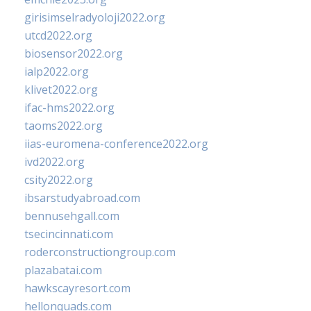
girisimselradyoloji2022.org
utcd2022.org
biosensor2022.org
ialp2022.org
klivet2022.org
ifac-hms2022.org
taoms2022.org
iias-euromena-conference2022.org
ivd2022.org
csity2022.org
ibsarstudyabroad.com
bennusehgall.com
tsecincinnati.com
roderconstructiongroup.com
plazabatai.com
hawkscayresort.com
hellonquads.com