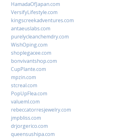
HamadaOfJapan.com
VersifyLifestyle.com
kingscreekadventures.com
antaeuslabs.com
purelycleanchemdry.com
WishOping.com
shoplegacee.com
bonvivantshop.com
CupPlante.com
mpzin.com
stcreal.com
PopUpFlea.com
valueml.com
rebeccatorresjewelry.com
jmpbliss.com
drjorgerico.com
queensushipa.com