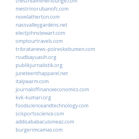
thestreamlinerlounge.com
mestrinorubanofc.com
novelatherton.com
nassvalleygardens.net
electjohnstewart.com
omptourtravels.com
tribratanews-polreskebumen.com
rsudbayuasih.org
publikjurnalistik.org
juneteenthapparel.net
italywarm.com
journaloffinanceeconomics.com
kvk-kumari.org
foodscienceandtechnology.com
scisportsscience.com
addisababacuisineaz.com
burgerimcamas.com