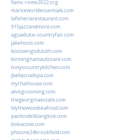
fiamc-rome2022.org
mariceworldessentials.com
lafisheriarestaurant.com
915jazzandmore.com
aguadulce-countryfair.com
jakehovis.com
bosswingsduluth.com
birminghamautocare.com
tonyscountrykitchen.com
jbellasnailspa.com
mychaihouse.com
alvisgrooming.com
thegeorginaestate.com
blythewoodseafood.com
paolosdelibangkok.com
bobacove.com
phoone24brookfield.com