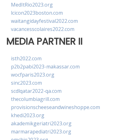
MedItRio2023.org
lcicon2023boston.com
waitangidayfestival2022.com
vacancesscolaires2022.com
MEDIA PARTNER II
isth2022.com
p2b2pabi2023-makassar.com
wocfparis2023.org
sinc2023.com
scdlqatar2022-qa.com
thecolumbiagrill.com
provisionscheeseandwineshoppe.com
khedi2023.org
akademikgeriatri2023.org
marmarapediatri2023.org
emchie2023.org