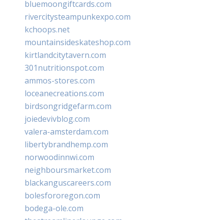
bluemoongiftcards.com
rivercitysteampunkexpo.com
kchoops.net
mountainsideskateshop.com
kirtlandcitytavern.com
301nutritionspot.com
ammos-stores.com
loceanecreations.com
birdsongridgefarm.com
joiedevivblog.com
valera-amsterdam.com
libertybrandhemp.com
norwoodinnwi.com
neighboursmarket.com
blackanguscareers.com
bolesfororegon.com
bodega-ole.com