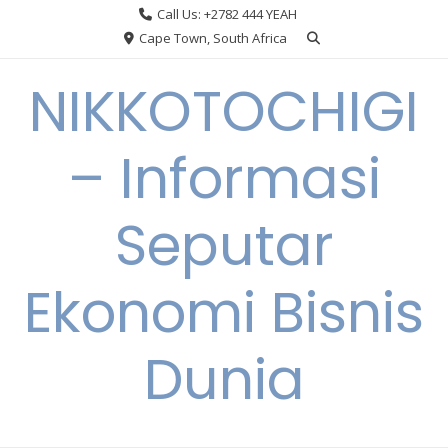
Skip
Call Us: +2782 444 YEAH
to
Cape Town, South Africa
content
NIKKOTOCHIGI
– Informasi
Seputar
Ekonomi Bisnis
Dunia