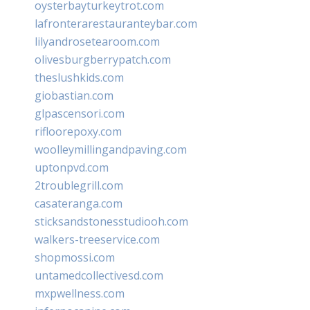
oysterbayturkeytrot.com
lafronterarestauranteybar.com
lilyandrosetearoom.com
olivesburgberrypatch.com
theslushkids.com
giobastian.com
glpascensori.com
rifloorepoxy.com
woolleymillingandpaving.com
uptonpvd.com
2troublegrill.com
casateranga.com
sticksandstonesstudiooh.com
walkers-treeservice.com
shopmossi.com
untamedcollectivesd.com
mxpwellness.com