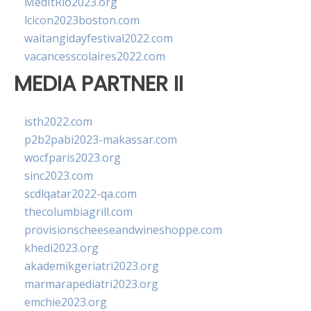
MedItRio2023.org
lcicon2023boston.com
waitangidayfestival2022.com
vacancesscolaires2022.com
MEDIA PARTNER II
isth2022.com
p2b2pabi2023-makassar.com
wocfparis2023.org
sinc2023.com
scdlqatar2022-qa.com
thecolumbiagrill.com
provisionscheeseandwineshoppe.com
khedi2023.org
akademikgeriatri2023.org
marmarapediatri2023.org
emchie2023.org