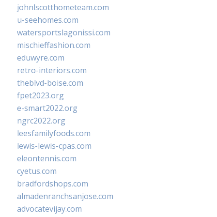
johnlscotthometeam.com
u-seehomes.com
watersportslagonissi.com
mischieffashion.com
eduwyre.com
retro-interiors.com
theblvd-boise.com
fpet2023.org
e-smart2022.org
ngrc2022.org
leesfamilyfoods.com
lewis-lewis-cpas.com
eleontennis.com
cyetus.com
bradfordshops.com
almadenranchsanjose.com
advocatevijay.com