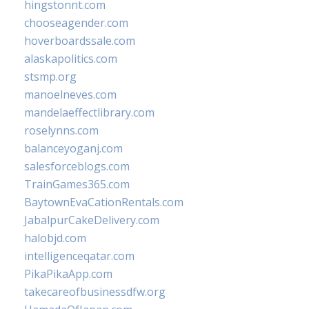
hingstonnt.com
chooseagender.com
hoverboardssale.com
alaskapolitics.com
stsmp.org
manoelneves.com
mandelaeffectlibrary.com
roselynns.com
balanceyoganj.com
salesforceblogs.com
TrainGames365.com
BaytownEvaCationRentals.com
JabalpurCakeDelivery.com
halobjd.com
intelligenceqatar.com
PikaPikaApp.com
takecareofbusinessdfw.org