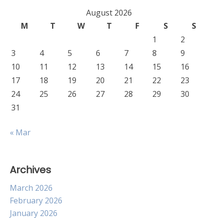
August 2026
M
T
W
T
F
S
S
1
2
3
4
5
6
7
8
9
10
11
12
13
14
15
16
17
18
19
20
21
22
23
24
25
26
27
28
29
30
31
« Mar
Archives
March 2026
February 2026
January 2026