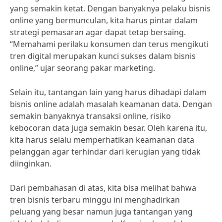
yang semakin ketat. Dengan banyaknya pelaku bisnis
online yang bermunculan, kita harus pintar dalam
strategi pemasaran agar dapat tetap bersaing.
“Memahami perilaku konsumen dan terus mengikuti
tren digital merupakan kunci sukses dalam bisnis
online,” ujar seorang pakar marketing.
Selain itu, tantangan lain yang harus dihadapi dalam
bisnis online adalah masalah keamanan data. Dengan
semakin banyaknya transaksi online, risiko
kebocoran data juga semakin besar. Oleh karena itu,
kita harus selalu memperhatikan keamanan data
pelanggan agar terhindar dari kerugian yang tidak
diinginkan.
Dari pembahasan di atas, kita bisa melihat bahwa
tren bisnis terbaru minggu ini menghadirkan
peluang yang besar namun juga tantangan yang