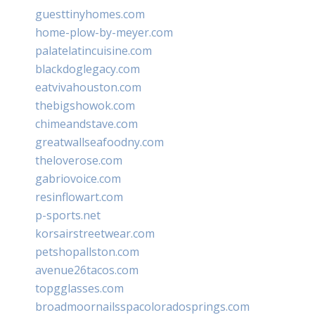
guesttinyhomes.com
home-plow-by-meyer.com
palatelatincuisine.com
blackdoglegacy.com
eatvivahouston.com
thebigshowok.com
chimeandstave.com
greatwallseafoodny.com
theloverose.com
gabriovoice.com
resinflowart.com
p-sports.net
korsairstreetwear.com
petshopallston.com
avenue26tacos.com
topgglasses.com
broadmoornailsspacoloradosprings.com