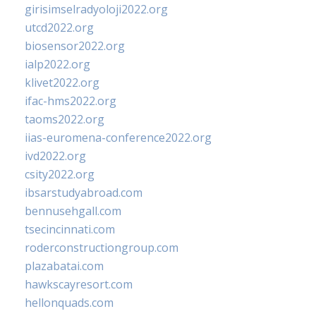
girisimselradyoloji2022.org
utcd2022.org
biosensor2022.org
ialp2022.org
klivet2022.org
ifac-hms2022.org
taoms2022.org
iias-euromena-conference2022.org
ivd2022.org
csity2022.org
ibsarstudyabroad.com
bennusehgall.com
tsecincinnati.com
roderconstructiongroup.com
plazabatai.com
hawkscayresort.com
hellonquads.com