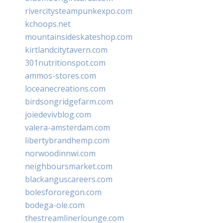
rivercitysteampunkexpo.com
kchoops.net
mountainsideskateshop.com
kirtlandcitytavern.com
301nutritionspot.com
ammos-stores.com
loceanecreations.com
birdsongridgefarm.com
joiedevivblog.com
valera-amsterdam.com
libertybrandhemp.com
norwoodinnwi.com
neighboursmarket.com
blackanguscareers.com
bolesfororegon.com
bodega-ole.com
thestreamlinerlounge.com