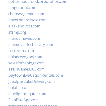
bettermoodfoodcorporation.com
hingstonnt.com
chooseagender.com
hoverboardssale.com
alaskapolitics.com
stsmp.org
manoelneves.com
mandelaeffectlibrary.com
roselynns.com
balanceyoganj.com
salesforceblogs.com
TrainGames365.com
BaytownEvaCationRentals.com
JabalpurCakeDelivery.com
halobjd.com
intelligenceqatar.com
PikaPikaApp.com