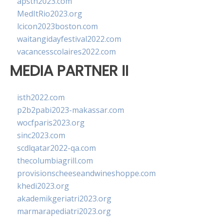
apsth2023.com
MedItRio2023.org
lcicon2023boston.com
waitangidayfestival2022.com
vacancesscolaires2022.com
MEDIA PARTNER II
isth2022.com
p2b2pabi2023-makassar.com
wocfparis2023.org
sinc2023.com
scdlqatar2022-qa.com
thecolumbiagrill.com
provisionscheeseandwineshoppe.com
khedi2023.org
akademikgeriatri2023.org
marmarapediatri2023.org