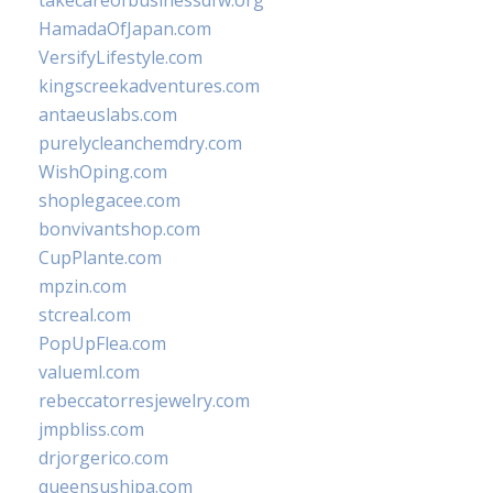
takecareofbusinessdfw.org
HamadaOfJapan.com
VersifyLifestyle.com
kingscreekadventures.com
antaeuslabs.com
purelycleanchemdry.com
WishOping.com
shoplegacee.com
bonvivantshop.com
CupPlante.com
mpzin.com
stcreal.com
PopUpFlea.com
valueml.com
rebeccatorresjewelry.com
jmpbliss.com
drjorgerico.com
queensushipa.com