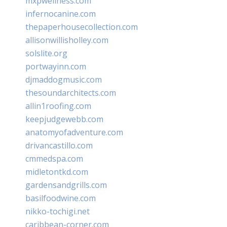
mxpwellness.com
infernocanine.com
thepaperhousecollection.com
allisonwillisholley.com
solslite.org
portwayinn.com
djmaddogmusic.com
thesoundarchitects.com
allin1roofing.com
keepjudgewebb.com
anatomyofadventure.com
drivancastillo.com
cmmedspa.com
midletontkd.com
gardensandgrills.com
basilfoodwine.com
nikko-tochigi.net
caribbean-corner.com