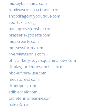
mickeybarmama.com
roadwayconstructioninc.com
shopdragonflyboutique.com
sportszilla.org
batchprovisionsbar.com
brasserie-gobette.com
musicrearte.com
morseysfarms.com
riverviewtennis.com
official-kelly-toys-squishmallows.com
displaygardenonsuncrest.org
bbq-empire-usa.com
feedstoreva.com
drogopets.com
ediblechalk.com
tabletennisnearme.com
oaksofa.com