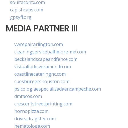
soultacohtx.com
capishcaps.com
gpsyfl.org
MEDIA PARTNER III
vwrepairarlington.com
cleaningservicebaltimore-md.com
beckslandscapeandfence.com
vistaaltadelveramendi.com
coastlinecateringnc.com
cuesburgershouston.com
psicologiaespecializadaencampeche.com
dmtacos.com
crescentstreetprinting.com
hornopizza.com
driveadragster.com
hematologa.com