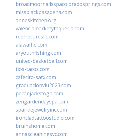
broadmoornailsspacoloradosprings.com
missblackpasadena.com
anneskitchen.org
valenciamarketytaqueria.com
reefrecordsllc.com
alawaffle.com
aryouthfishing.com
united-basketball.com
tios-tacos.com
cafecito-satx.com
graduacionviu2023.com
pecanjackstogo.com
zengardendayspa.com
sparklejewelryinc.com
ironcladtattoostudio.com
bruinshome.com
annascleaningsvc.com