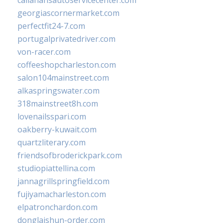
callahansautoservicecenter.com
georgiascornermarket.com
perfectfit24-7.com
portugalprivatedriver.com
von-racer.com
coffeeshopcharleston.com
salon104mainstreet.com
alkaspringswater.com
318mainstreet8h.com
lovenailsspari.com
oakberry-kuwait.com
quartzliterary.com
friendsofbroderickpark.com
studiopiattellina.com
jannagrillspringfield.com
fujiyamacharleston.com
elpatronchardon.com
donglaishun-order.com