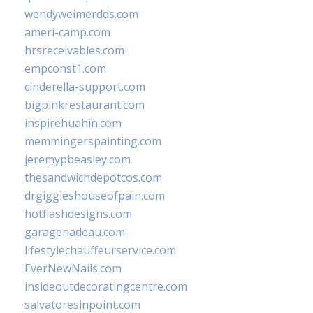
wendyweimerdds.com
ameri-camp.com
hrsreceivables.com
empconst1.com
cinderella-support.com
bigpinkrestaurant.com
inspirehuahin.com
memmingerspainting.com
jeremypbeasley.com
thesandwichdepotcos.com
drgiggleshouseofpain.com
hotflashdesigns.com
garagenadeau.com
lifestylechauffeurservice.com
EverNewNails.com
insideoutdecoratingcentre.com
salvatoresinpoint.com