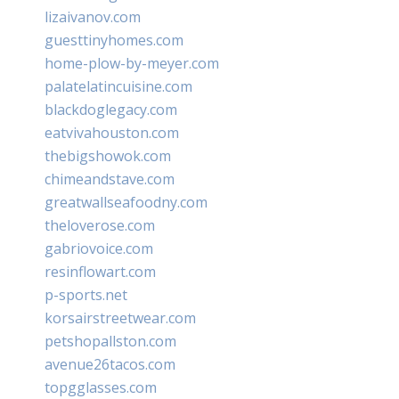
lizaivanov.com
guesttinyhomes.com
home-plow-by-meyer.com
palatelatincuisine.com
blackdoglegacy.com
eatvivahouston.com
thebigshowok.com
chimeandstave.com
greatwallseafoodny.com
theloverose.com
gabriovoice.com
resinflowart.com
p-sports.net
korsairstreetwear.com
petshopallston.com
avenue26tacos.com
topgglasses.com