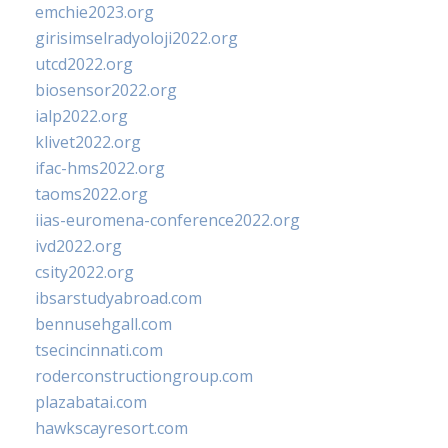
emchie2023.org
girisimselradyoloji2022.org
utcd2022.org
biosensor2022.org
ialp2022.org
klivet2022.org
ifac-hms2022.org
taoms2022.org
iias-euromena-conference2022.org
ivd2022.org
csity2022.org
ibsarstudyabroad.com
bennusehgall.com
tsecincinnati.com
roderconstructiongroup.com
plazabatai.com
hawkscayresort.com