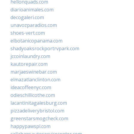
hellonquads.com
diarioanimales.com
decogaleri.com
unavozparadios.com
shoes-vert.com
elbotanicopanama.com
shadyoaksrockportrvpark.com
jccoinlaundry.com
kautorepair.com
marjaeswinebar.com
elmazatlanclinton.com
ideacoffeenyc.com
odieschillicothe.com
lacantinitagalesburg.com
pizzadeliverybristol.com
greenstarsmogcheck.com
happypawspl.com