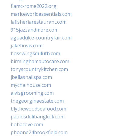
fiamc-rome2022.org
mariceworldessentials.com
lafisheriarestaurant.com
915jazzandmore.com
aguadulce-countryfair.com
jakehovis.com
bosswingsduluth.com
birminghamautocare.com
tonyscountrykitchen.com
jbellasnailspa.com
mychaihouse.com
alvisgrooming.com
thegeorginaestate.com
blythewoodseafood.com
paolosdelibangkok.com
bobacove.com
phoone24brookfield.com