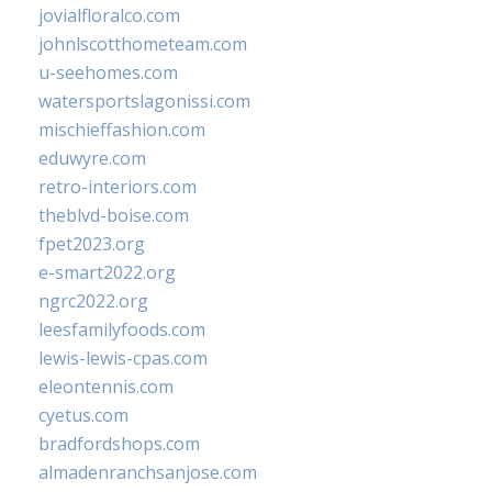
jovialfloralco.com
johnlscotthometeam.com
u-seehomes.com
watersportslagonissi.com
mischieffashion.com
eduwyre.com
retro-interiors.com
theblvd-boise.com
fpet2023.org
e-smart2022.org
ngrc2022.org
leesfamilyfoods.com
lewis-lewis-cpas.com
eleontennis.com
cyetus.com
bradfordshops.com
almadenranchsanjose.com