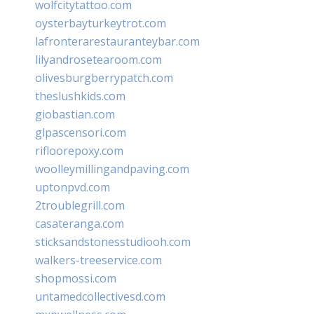
wolfcitytattoo.com
oysterbayturkeytrot.com
lafronterarestauranteybar.com
lilyandrosetearoom.com
olivesburgberrypatch.com
theslushkids.com
giobastian.com
glpascensori.com
rifloorepoxy.com
woolleymillingandpaving.com
uptonpvd.com
2troublegrill.com
casateranga.com
sticksandstonesstudiooh.com
walkers-treeservice.com
shopmossi.com
untamedcollectivesd.com