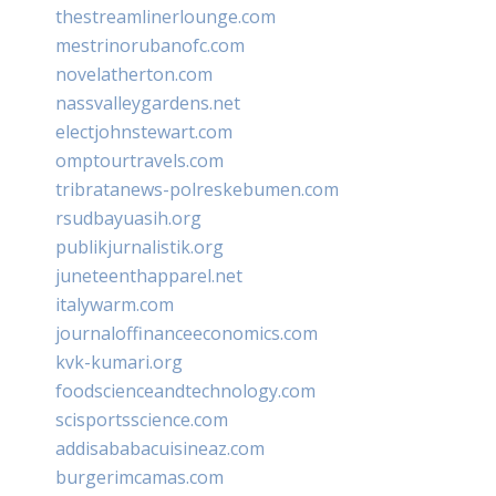
thestreamlinerlounge.com
mestrinorubanofc.com
novelatherton.com
nassvalleygardens.net
electjohnstewart.com
omptourtravels.com
tribratanews-polreskebumen.com
rsudbayuasih.org
publikjurnalistik.org
juneteenthapparel.net
italywarm.com
journaloffinanceeconomics.com
kvk-kumari.org
foodscienceandtechnology.com
scisportsscience.com
addisababacuisineaz.com
burgerimcamas.com