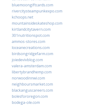
bluemoongiftcards.com
rivercitysteampunkexpo.com
kchoops.net
mountainsideskateshop.com
kirtlandcitytavern.com
301nutritionspot.com
ammos-stores.com
loceanecreations.com
birdsongridgefarm.com
joiedevivblog.com
valera-amsterdam.com
libertybrandhemp.com
norwoodinnwi.com
neighboursmarket.com
blackanguscareers.com
bolesfororegon.com
bodega-ole.com