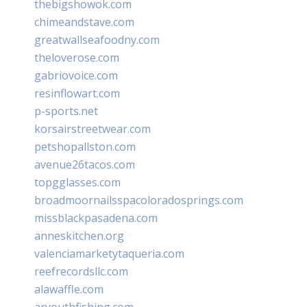
thebigshowok.com
chimeandstave.com
greatwallseafoodny.com
theloverose.com
gabriovoice.com
resinflowart.com
p-sports.net
korsairstreetwear.com
petshopallston.com
avenue26tacos.com
topgglasses.com
broadmoornailsspacoloradosprings.com
missblackpasadena.com
anneskitchen.org
valenciamarketytaqueria.com
reefrecordsllc.com
alawaffle.com
aryouthfishing.com