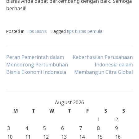
bisnis Anda dapat berkembang dengan baik. Semoga
berhasil!
Posted in
Tips Bisnis
Tagged
tips bisnis pemula
Post
Peran Pemerintah dalam
Keberhasilan Perusahaan
Mendorong Pertumbuhan
Indonesia dalam
Bisnis Ekonomi Indonesia
Membangun Citra Global
navigation
August 2026
M
T
W
T
F
S
S
1
2
3
4
5
6
7
8
9
10
11
12
13
14
15
16