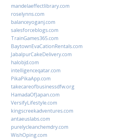
mandelaeffectlibrary.com
roselynns.com
balanceyoganj.com
salesforceblogs.com
TrainGames365.com
BaytownEvaCationRentals.com
JabalpurCakeDelivery.com
halobjd.com
intelligenceqatar.com
PikaPikaApp.com
takecareofbusinessdfw.org
HamadaOfJapan.com
VersifyLifestyle.com
kingscreekadventures.com
antaeuslabs.com
purelycleanchemdry.com
WishOping.com