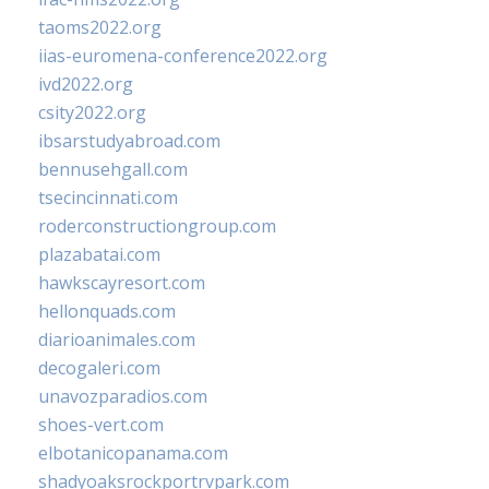
taoms2022.org
iias-euromena-conference2022.org
ivd2022.org
csity2022.org
ibsarstudyabroad.com
bennusehgall.com
tsecincinnati.com
roderconstructiongroup.com
plazabatai.com
hawkscayresort.com
hellonquads.com
diarioanimales.com
decogaleri.com
unavozparadios.com
shoes-vert.com
elbotanicopanama.com
shadyoaksrockportrvpark.com