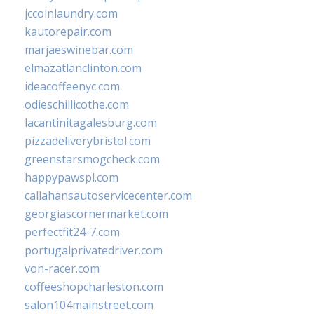
jccoinlaundry.com
kautorepair.com
marjaeswinebar.com
elmazatlanclinton.com
ideacoffeenyc.com
odieschillicothe.com
lacantinitagalesburg.com
pizzadeliverybristol.com
greenstarsmogcheck.com
happypawspl.com
callahansautoservicecenter.com
georgiascornermarket.com
perfectfit24-7.com
portugalprivatedriver.com
von-racer.com
coffeeshopcharleston.com
salon104mainstreet.com