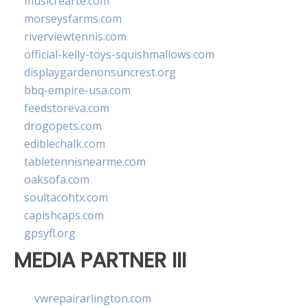
musicrearte.com
morseysfarms.com
riverviewtennis.com
official-kelly-toys-squishmallows.com
displaygardenonsuncrest.org
bbq-empire-usa.com
feedstoreva.com
drogopets.com
ediblechalk.com
tabletennisnearme.com
oaksofa.com
soultacohtx.com
capishcaps.com
gpsyfl.org
MEDIA PARTNER III
vwrepairarlington.com