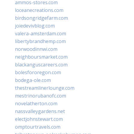
ammos-stores.com
loceanecreations.com
birdsongridgefarm.com
joiedevivblog.com
valera-amsterdam.com
libertybrandhemp.com
norwoodinnwi.com
neighboursmarket.com
blackanguscareers.com
bolesfororegon.com
bodega-ole.com
thestreamlinerlounge.com
mestrinorubanofc.com
novelatherton.com
nassvalleygardens.net
electjohnstewart.com
omptourtravels.com