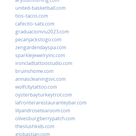
united-basketball.com
tios-tacos.com
cafecito-satx.com
graduacionviu2023.com
pecanjackstogo.com
zengardendayspa.com
sparklejewelryinc.com
ironcladtattoostudio.com
bruinshome.com
annascleaningsvc.com
wolfcitytattoo.com
oysterbayturkeytrot.com
lafronterarestauranteybar.com
lilyandrosetearoom.com
olivesburgberrypatch.com
theslushkids.com
giobastian.com