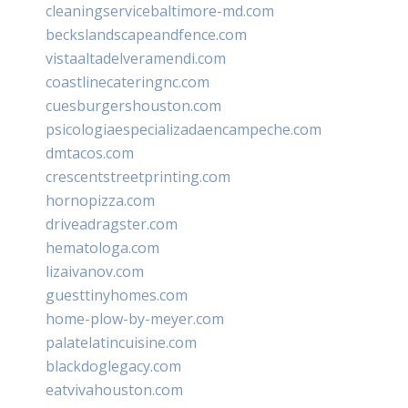
cleaningservicebaltimore-md.com
beckslandscapeandfence.com
vistaaltadelveramendi.com
coastlinecateringnc.com
cuesburgershouston.com
psicologiaespecializadaencampeche.com
dmtacos.com
crescentstreetprinting.com
hornopizza.com
driveadragster.com
hematologa.com
lizaivanov.com
guesttinyhomes.com
home-plow-by-meyer.com
palatelatincuisine.com
blackdoglegacy.com
eatvivahouston.com