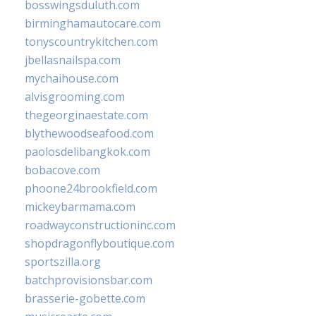
bosswingsduluth.com
birminghamautocare.com
tonyscountrykitchen.com
jbellasnailspa.com
mychaihouse.com
alvisgrooming.com
thegeorginaestate.com
blythewoodseafood.com
paolosdelibangkok.com
bobacove.com
phoone24brookfield.com
mickeybarmama.com
roadwayconstructioninc.com
shopdragonflyboutique.com
sportszilla.org
batchprovisionsbar.com
brasserie-gobette.com