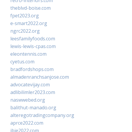
retro-interiors.com
theblvd-boise.com
fpet2023.org
e-smart2022.org
ngrc2022.org
leesfamilyfoods.com
lewis-lewis-cpas.com
eleontennis.com
cyetus.com
bradfordshops.com
almadenranchsanjose.com
advocatevijay.com
adlibilimler2023.com
naswwebed.org
balithut-manado.org
alteregotradingcompany.org
aprce2022.com
ibie2022.com