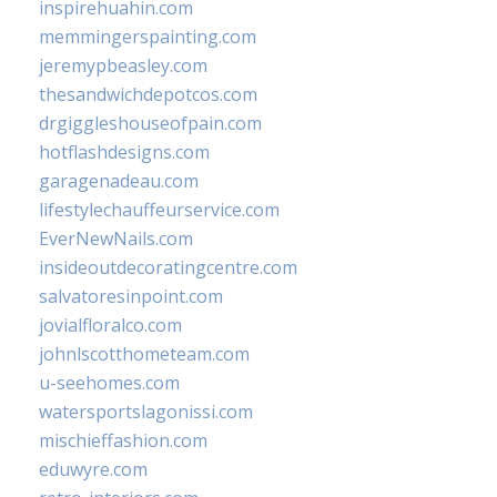
inspirehuahin.com
memmingerspainting.com
jeremypbeasley.com
thesandwichdepotcos.com
drgiggleshouseofpain.com
hotflashdesigns.com
garagenadeau.com
lifestylechauffeurservice.com
EverNewNails.com
insideoutdecoratingcentre.com
salvatoresinpoint.com
jovialfloralco.com
johnlscotthometeam.com
u-seehomes.com
watersportslagonissi.com
mischieffashion.com
eduwyre.com