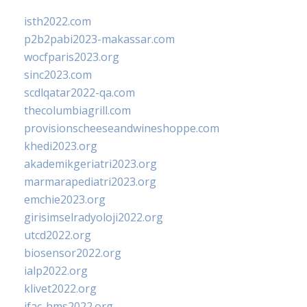
isth2022.com
p2b2pabi2023-makassar.com
wocfparis2023.org
sinc2023.com
scdlqatar2022-qa.com
thecolumbiagrill.com
provisionscheeseandwineshoppe.com
khedi2023.org
akademikgeriatri2023.org
marmarapediatri2023.org
emchie2023.org
girisimselradyoloji2022.org
utcd2022.org
biosensor2022.org
ialp2022.org
klivet2022.org
ifac-hms2022.org