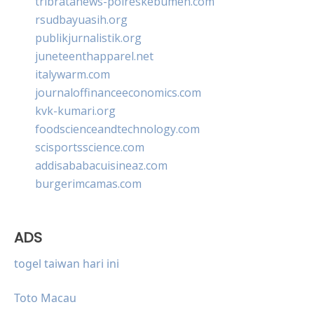
tribratanews-polreskebumen.com
rsudbayuasih.org
publikjurnalistik.org
juneteenthapparel.net
italywarm.com
journaloffinanceeconomics.com
kvk-kumari.org
foodscienceandtechnology.com
scisportsscience.com
addisababacuisineaz.com
burgerimcamas.com
ADS
togel taiwan hari ini
Toto Macau