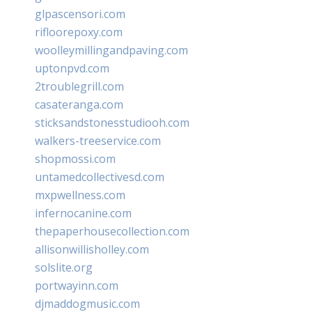
glpascensori.com
rifloorepoxy.com
woolleymillingandpaving.com
uptonpvd.com
2troublegrill.com
casateranga.com
sticksandstonesstudiooh.com
walkers-treeservice.com
shopmossi.com
untamedcollectivesd.com
mxpwellness.com
infernocanine.com
thepaperhousecollection.com
allisonwillisholley.com
solslite.org
portwayinn.com
djmaddogmusic.com