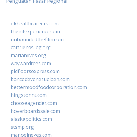
Penguatan Pasar Regional
okhealthcareers.com
theintexperience.com
unboundedthefilm.com
catfriends-bg.org
marianlives.org
waywardtees.com
pidfloorsexpress.com
bancodevenezuelaen.com
bettermoodfoodcorporation.com
hingstonnt.com
chooseagender.com
hoverboardssale.com
alaskapolitics.com
stsmp.org
manoelneves.com