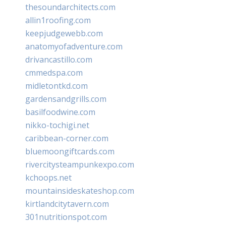
thesoundarchitects.com
allin1roofing.com
keepjudgewebb.com
anatomyofadventure.com
drivancastillo.com
cmmedspa.com
midletontkd.com
gardensandgrills.com
basilfoodwine.com
nikko-tochigi.net
caribbean-corner.com
bluemoongiftcards.com
rivercitysteampunkexpo.com
kchoops.net
mountainsideskateshop.com
kirtlandcitytavern.com
301nutritionspot.com