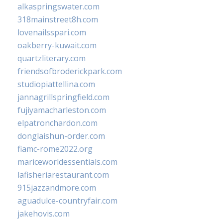
alkaspringswater.com
318mainstreet8h.com
lovenailsspari.com
oakberry-kuwait.com
quartzliterary.com
friendsofbroderickpark.com
studiopiattellina.com
jannagrillspringfield.com
fujiyamacharleston.com
elpatronchardon.com
donglaishun-order.com
fiamc-rome2022.org
mariceworldessentials.com
lafisheriarestaurant.com
915jazzandmore.com
aguadulce-countryfair.com
jakehovis.com