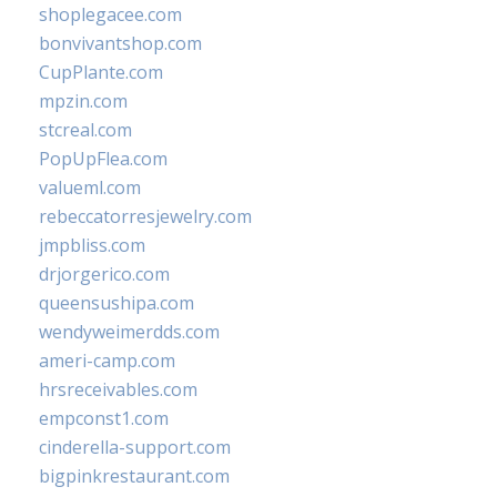
shoplegacee.com
bonvivantshop.com
CupPlante.com
mpzin.com
stcreal.com
PopUpFlea.com
valueml.com
rebeccatorresjewelry.com
jmpbliss.com
drjorgerico.com
queensushipa.com
wendyweimerdds.com
ameri-camp.com
hrsreceivables.com
empconst1.com
cinderella-support.com
bigpinkrestaurant.com