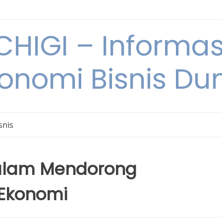
HIGI – Informas
onomi Bisnis Du
snis
alam Mendorong
 Ekonomi