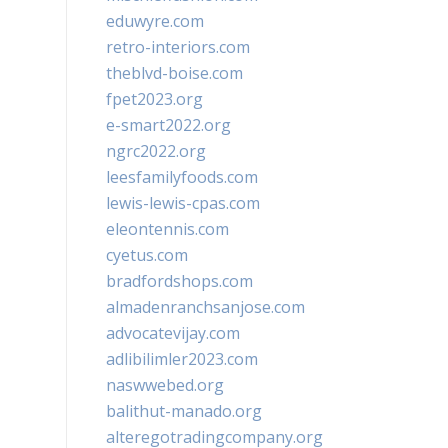
eduwyre.com
retro-interiors.com
theblvd-boise.com
fpet2023.org
e-smart2022.org
ngrc2022.org
leesfamilyfoods.com
lewis-lewis-cpas.com
eleontennis.com
cyetus.com
bradfordshops.com
almadenranchsanjose.com
advocatevijay.com
adlibilimler2023.com
naswwebed.org
balithut-manado.org
alteregotradingcompany.org