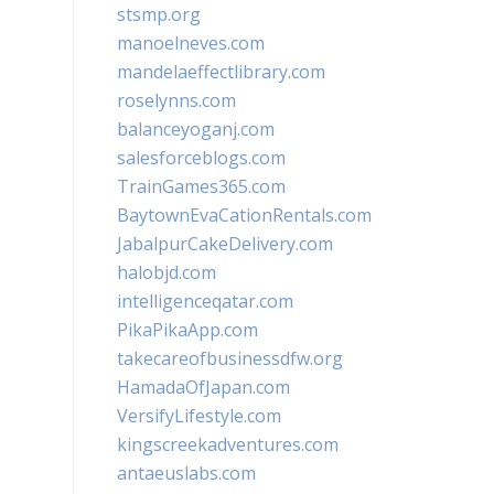
stsmp.org
manoelneves.com
mandelaeffectlibrary.com
roselynns.com
balanceyoganj.com
salesforceblogs.com
TrainGames365.com
BaytownEvaCationRentals.com
JabalpurCakeDelivery.com
halobjd.com
intelligenceqatar.com
PikaPikaApp.com
takecareofbusinessdfw.org
HamadaOfJapan.com
VersifyLifestyle.com
kingscreekadventures.com
antaeuslabs.com