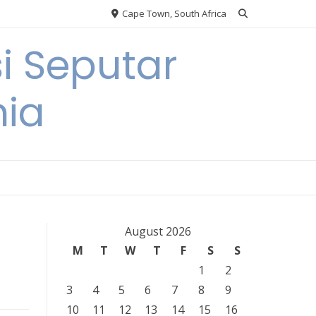
Cape Town, South Africa
i Seputar
nia
August 2026
M
T
W
T
F
S
S
1
2
3
4
5
6
7
8
9
10
11
12
13
14
15
16