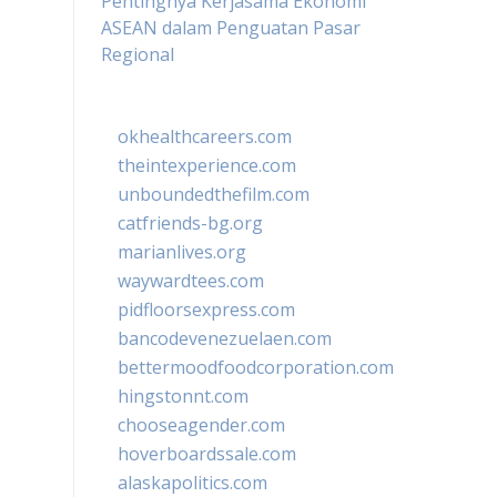
Pentingnya Kerjasama Ekonomi
ASEAN dalam Penguatan Pasar
Regional
okhealthcareers.com
theintexperience.com
unboundedthefilm.com
catfriends-bg.org
marianlives.org
waywardtees.com
pidfloorsexpress.com
bancodevenezuelaen.com
bettermoodfoodcorporation.com
hingstonnt.com
chooseagender.com
hoverboardssale.com
alaskapolitics.com