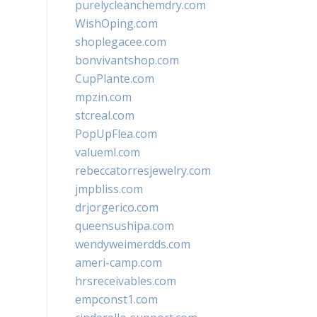
purelycleanchemdry.com
WishOping.com
shoplegacee.com
bonvivantshop.com
CupPlante.com
mpzin.com
stcreal.com
PopUpFlea.com
valueml.com
rebeccatorresjewelry.com
jmpbliss.com
drjorgerico.com
queensushipa.com
wendyweimerdds.com
ameri-camp.com
hrsreceivables.com
empconst1.com