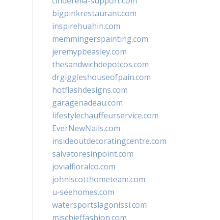
cinderella-support.com
bigpinkrestaurant.com
inspirehuahin.com
memmingerspainting.com
jeremypbeasley.com
thesandwichdepotcos.com
drgiggleshouseofpain.com
hotflashdesigns.com
garagenadeau.com
lifestylechauffeurservice.com
EverNewNails.com
insideoutdecoratingcentre.com
salvatoresinpoint.com
jovialfloralco.com
johnlscotthometeam.com
u-seehomes.com
watersportslagonissi.com
mischieffashion.com