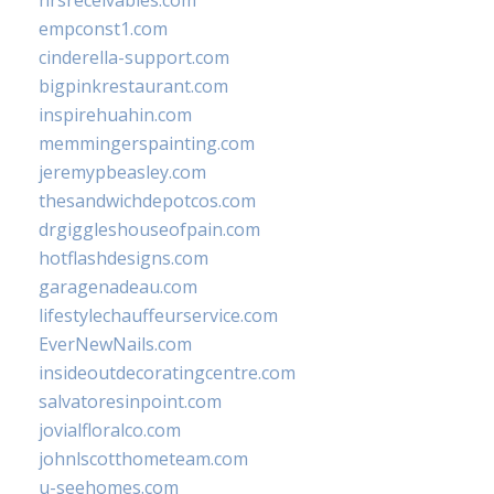
hrsreceivables.com
empconst1.com
cinderella-support.com
bigpinkrestaurant.com
inspirehuahin.com
memmingerspainting.com
jeremypbeasley.com
thesandwichdepotcos.com
drgiggleshouseofpain.com
hotflashdesigns.com
garagenadeau.com
lifestylechauffeurservice.com
EverNewNails.com
insideoutdecoratingcentre.com
salvatoresinpoint.com
jovialfloralco.com
johnlscotthometeam.com
u-seehomes.com