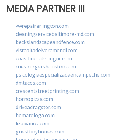
MEDIA PARTNER III
vwrepairarlington.com
cleaningservicebaltimore-md.com
beckslandscapeandfence.com
vistaaltadelveramendi.com
coastlinecateringnc.com
cuesburgershouston.com
psicologiaespecializadaencampeche.com
dmtacos.com
crescentstreetprinting.com
hornopizza.com
driveadragster.com
hematologa.com
lizaivanov.com
guesttinyhomes.com
home-plow-by-meyer.com