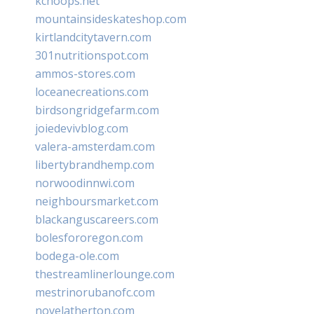
kchoops.net
mountainsideskateshop.com
kirtlandcitytavern.com
301nutritionspot.com
ammos-stores.com
loceanecreations.com
birdsongridgefarm.com
joiedevivblog.com
valera-amsterdam.com
libertybrandhemp.com
norwoodinnwi.com
neighboursmarket.com
blackanguscareers.com
bolesfororegon.com
bodega-ole.com
thestreamlinerlounge.com
mestrinorubanofc.com
novelatherton.com