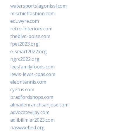
watersportslagonissi.com
mischieffashion.com
eduwyre.com
retro-interiors.com
theblvd-boise.com
fpet2023.org
e-smart2022.org
ngrc2022.org
leesfamilyfoods.com
lewis-lewis-cpas.com
eleontennis.com
cyetus.com
bradfordshops.com
almadenranchsanjose.com
advocatevijay.com
adlibilimler2023.com
naswwebed.org