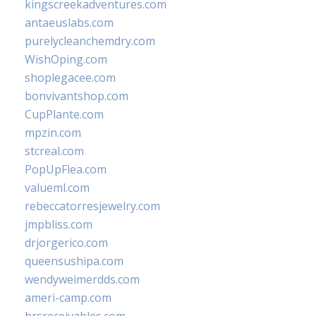
kingscreekadventures.com
antaeuslabs.com
purelycleanchemdry.com
WishOping.com
shoplegacee.com
bonvivantshop.com
CupPlante.com
mpzin.com
stcreal.com
PopUpFlea.com
valueml.com
rebeccatorresjewelry.com
jmpbliss.com
drjorgerico.com
queensushipa.com
wendyweimerdds.com
ameri-camp.com