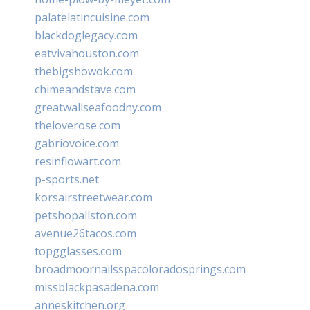
palatelatincuisine.com
blackdoglegacy.com
eatvivahouston.com
thebigshowok.com
chimeandstave.com
greatwallseafoodny.com
theloverose.com
gabriovoice.com
resinflowart.com
p-sports.net
korsairstreetwear.com
petshopallston.com
avenue26tacos.com
topgglasses.com
broadmoornailsspacoloradosprings.com
missblackpasadena.com
anneskitchen.org