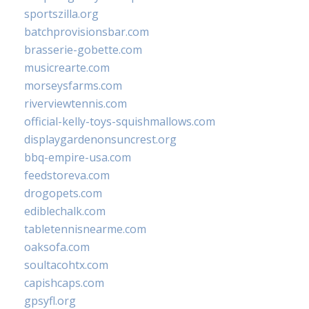
sportszilla.org
batchprovisionsbar.com
brasserie-gobette.com
musicrearte.com
morseysfarms.com
riverviewtennis.com
official-kelly-toys-squishmallows.com
displaygardenonsuncrest.org
bbq-empire-usa.com
feedstoreva.com
drogopets.com
ediblechalk.com
tabletennisnearme.com
oaksofa.com
soultacohtx.com
capishcaps.com
gpsyfl.org