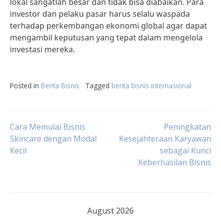
lokal sangatlah besar dan tidak bisa diabaikan. Para
investor dan pelaku pasar harus selalu waspada
terhadap perkembangan ekonomi global agar dapat
mengambil keputusan yang tepat dalam mengelola
investasi mereka.
Posted in
Berita Bisnis
Tagged
berita bisnis internasional
Post
Cara Memulai Bisnis
Peningkatan
Skincare dengan Modal
Kesejahteraan Karyawan
Kecil
sebagai Kunci
navigation
Keberhasilan Bisnis
August 2026