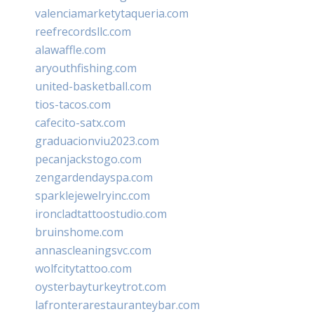
valenciamarketytaqueria.com
reefrecordsllc.com
alawaffle.com
aryouthfishing.com
united-basketball.com
tios-tacos.com
cafecito-satx.com
graduacionviu2023.com
pecanjackstogo.com
zengardendayspa.com
sparklejewelryinc.com
ironcladtattoostudio.com
bruinshome.com
annascleaningsvc.com
wolfcitytattoo.com
oysterbayturkeytrot.com
lafronterarestauranteybar.com