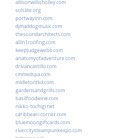
allisonwillisholley.com
solslite.org
portwayinn.com
djmaddogmusic.com
thesoundarchitects.com
allin1roofing.com
keepjudgewebb.com
anatomyofadventure.com
drivancastillo.com
cmmedspa.com
midletontkd.com
gardensandgrills.com
basilfoodwine.com
nikko-tochigi.net
caribbean-corner.com
bluemoongiftcards.com
rivercitysteampunkexpo.com