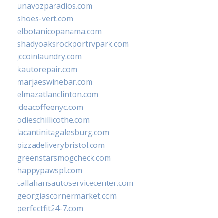
unavozparadios.com
shoes-vert.com
elbotanicopanama.com
shadyoaksrockportrvpark.com
jccoinlaundry.com
kautorepair.com
marjaeswinebar.com
elmazatlanclinton.com
ideacoffeenyc.com
odieschillicothe.com
lacantinitagalesburg.com
pizzadeliverybristol.com
greenstarsmogcheck.com
happypawspl.com
callahansautoservicecenter.com
georgiascornermarket.com
perfectfit24-7.com