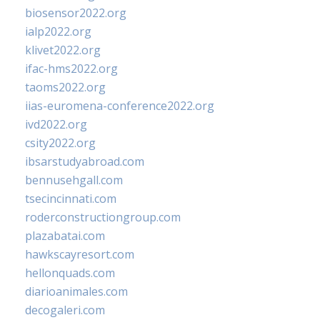
biosensor2022.org
ialp2022.org
klivet2022.org
ifac-hms2022.org
taoms2022.org
iias-euromena-conference2022.org
ivd2022.org
csity2022.org
ibsarstudyabroad.com
bennusehgall.com
tsecincinnati.com
roderconstructiongroup.com
plazabatai.com
hawkscayresort.com
hellonquads.com
diarioanimales.com
decogaleri.com