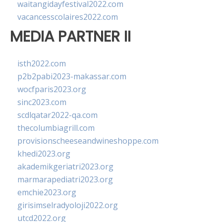
waitangidayfestival2022.com
vacancesscolaires2022.com
MEDIA PARTNER II
isth2022.com
p2b2pabi2023-makassar.com
wocfparis2023.org
sinc2023.com
scdlqatar2022-qa.com
thecolumbiagrill.com
provisionscheeseandwineshoppe.com
khedi2023.org
akademikgeriatri2023.org
marmarapediatri2023.org
emchie2023.org
girisimselradyoloji2022.org
utcd2022.org