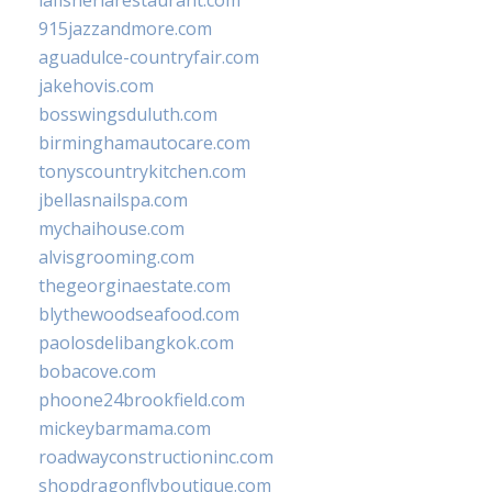
lafisheriarestaurant.com
915jazzandmore.com
aguadulce-countryfair.com
jakehovis.com
bosswingsduluth.com
birminghamautocare.com
tonyscountrykitchen.com
jbellasnailspa.com
mychaihouse.com
alvisgrooming.com
thegeorginaestate.com
blythewoodseafood.com
paolosdelibangkok.com
bobacove.com
phoone24brookfield.com
mickeybarmama.com
roadwayconstructioninc.com
shopdragonflyboutique.com