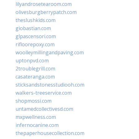
lilyandrosetearoom.com
olivesburgberrypatch.com
theslushkids.com
giobastian.com
glpascensori.com
rifloorepoxy.com
woolleymillingandpaving.com
uptonpvd.com
2troublegrill.com
casateranga.com
sticksandstonesstudiooh.com
walkers-treeservice.com
shopmossi.com
untamedcollectivesd.com
mxpwellness.com
infernocanine.com
thepaperhousecollection.com