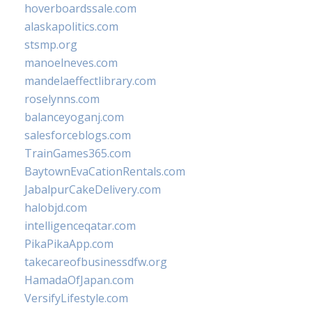
hoverboardssale.com
alaskapolitics.com
stsmp.org
manoelneves.com
mandelaeffectlibrary.com
roselynns.com
balanceyoganj.com
salesforceblogs.com
TrainGames365.com
BaytownEvaCationRentals.com
JabalpurCakeDelivery.com
halobjd.com
intelligenceqatar.com
PikaPikaApp.com
takecareofbusinessdfw.org
HamadaOfJapan.com
VersifyLifestyle.com