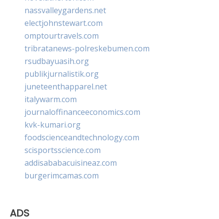
nassvalleygardens.net
electjohnstewart.com
omptourtravels.com
tribratanews-polreskebumen.com
rsudbayuasih.org
publikjurnalistik.org
juneteenthapparel.net
italywarm.com
journaloffinanceeconomics.com
kvk-kumari.org
foodscienceandtechnology.com
scisportsscience.com
addisababacuisineaz.com
burgerimcamas.com
ADS