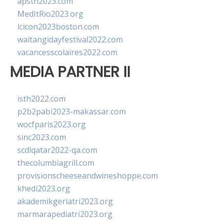
apsth2023.com
MedItRio2023.org
lcicon2023boston.com
waitangidayfestival2022.com
vacancesscolaires2022.com
MEDIA PARTNER II
isth2022.com
p2b2pabi2023-makassar.com
wocfparis2023.org
sinc2023.com
scdlqatar2022-qa.com
thecolumbiagrill.com
provisionscheeseandwineshoppe.com
khedi2023.org
akademikgeriatri2023.org
marmarapediatri2023.org