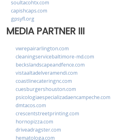
soultacohtx.com
capishcaps.com
gpsyfl.org
MEDIA PARTNER III
vwrepairarlington.com
cleaningservicebaltimore-md.com
beckslandscapeandfence.com
vistaaltadelveramendi.com
coastlinecateringnc.com
cuesburgershouston.com
psicologiaespecializadaencampeche.com
dmtacos.com
crescentstreetprinting.com
hornopizza.com
driveadragster.com
hematologa.com