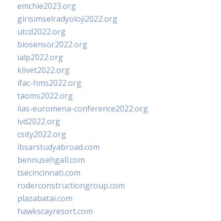
emchie2023.org
girisimselradyoloji2022.org
utcd2022.org
biosensor2022.org
ialp2022.org
klivet2022.org
ifac-hms2022.org
taoms2022.org
iias-euromena-conference2022.org
ivd2022.org
csity2022.org
ibsarstudyabroad.com
bennusehgall.com
tsecincinnati.com
roderconstructiongroup.com
plazabatai.com
hawkscayresort.com