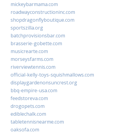
mickeybarmama.com
roadwayconstructioninc.com
shopdragonflyboutique.com
sportszilla.org
batchprovisionsbar.com
brasserie-gobette.com
musicrearte.com
morseysfarms.com
riverviewtennis.com
official-kelly-toys-squishmallows.com
displaygardenonsuncrest.org
bbq-empire-usa.com
feedstoreva.com
drogopets.com
ediblechalk.com
tabletennisnearme.com
oaksofa.com