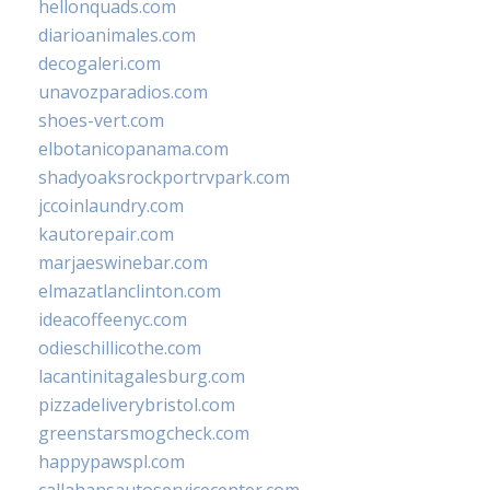
hellonquads.com
diarioanimales.com
decogaleri.com
unavozparadios.com
shoes-vert.com
elbotanicopanama.com
shadyoaksrockportrvpark.com
jccoinlaundry.com
kautorepair.com
marjaeswinebar.com
elmazatlanclinton.com
ideacoffeenyc.com
odieschillicothe.com
lacantinitagalesburg.com
pizzadeliverybristol.com
greenstarsmogcheck.com
happypawspl.com