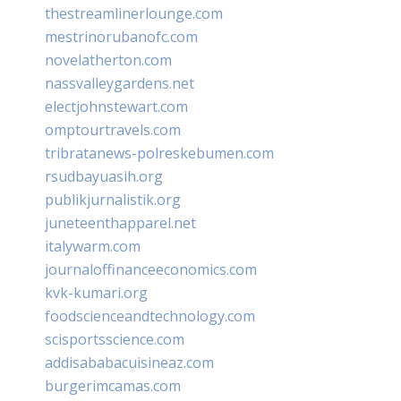
thestreamlinerlounge.com
mestrinorubanofc.com
novelatherton.com
nassvalleygardens.net
electjohnstewart.com
omptourtravels.com
tribratanews-polreskebumen.com
rsudbayuasih.org
publikjurnalistik.org
juneteenthapparel.net
italywarm.com
journaloffinanceeconomics.com
kvk-kumari.org
foodscienceandtechnology.com
scisportsscience.com
addisababacuisineaz.com
burgerimcamas.com