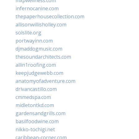
mxpwellness.com
infernocanine.com
thepaperhousecollection.com
allisonwillisholley.com
solslite.org
portwayinn.com
djmaddogmusic.com
thesoundarchitects.com
allin1roofing.com
keepjudgewebb.com
anatomyofadventure.com
drivancastillo.com
cmmedspa.com
midletontkd.com
gardensandgrills.com
basilfoodwine.com
nikko-tochigi.net
caribbean-corner.com