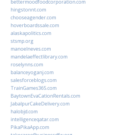
bettermoodfoodcorporation.com
hingstonnt.com
chooseagender.com
hoverboardssale.com
alaskapolitics.com
stsmp.org
manoelneves.com
mandelaeffectlibrary.com
roselynns.com
balanceyoganj.com
salesforceblogs.com
TrainGames365.com
BaytownEvaCationRentals.com
JabalpurCakeDelivery.com
halobjd.com
intelligenceqatar.com
PikaPikaApp.com