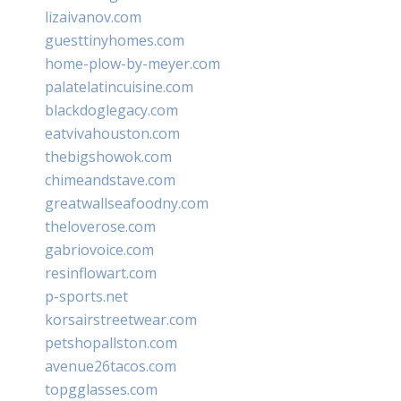
lizaivanov.com
guesttinyhomes.com
home-plow-by-meyer.com
palatelatincuisine.com
blackdoglegacy.com
eatvivahouston.com
thebigshowok.com
chimeandstave.com
greatwallseafoodny.com
theloverose.com
gabriovoice.com
resinflowart.com
p-sports.net
korsairstreetwear.com
petshopallston.com
avenue26tacos.com
topgglasses.com