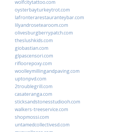
wolfcitytattoo.com
oysterbayturkeytrot.com
lafronterarestauranteybar.com
lilyandrosetearoom.com
olivesburgberrypatch.com
theslushkids.com
giobastian.com
glpascensori.com
rifloorepoxy.com
woolleymillingandpaving.com
uptonpvd.com
2troublegrill.com
casateranga.com
sticksandstonesstudiooh.com
walkers-treeservice.com
shopmossi.com
untamedcollectivesd.com