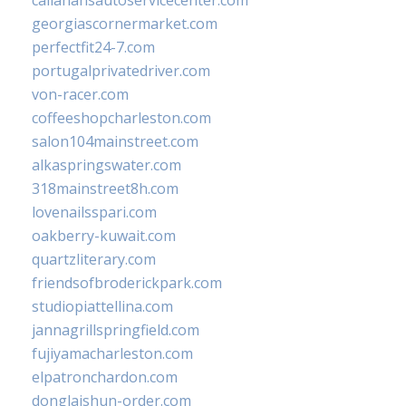
callahansautoservicecenter.com
georgiascornermarket.com
perfectfit24-7.com
portugalprivatedriver.com
von-racer.com
coffeeshopcharleston.com
salon104mainstreet.com
alkaspringswater.com
318mainstreet8h.com
lovenailsspari.com
oakberry-kuwait.com
quartzliterary.com
friendsofbroderickpark.com
studiopiattellina.com
jannagrillspringfield.com
fujiyamacharleston.com
elpatronchardon.com
donglaishun-order.com