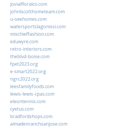
jovialfloralco.com
johnlscotthometeam.com
u-seehomes.com
watersportslagonissi.com
mischieffashion.com
eduwyre.com
retro-interiors.com
theblvd-boise.com
fpet2023.org
e-smart2022.org
ngrc2022.org
leesfamilyfoods.com
lewis-lewis-cpas.com
eleontennis.com
cyetus.com
bradfordshops.com
almadenranchsanjose.com