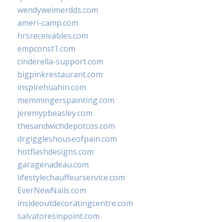
wendyweimerdds.com
ameri-camp.com
hrsreceivables.com
empconst1.com
cinderella-support.com
bigpinkrestaurant.com
inspirehuahin.com
memmingerspainting.com
jeremypbeasley.com
thesandwichdepotcos.com
drgiggleshouseofpain.com
hotflashdesigns.com
garagenadeau.com
lifestylechauffeurservice.com
EverNewNails.com
insideoutdecoratingcentre.com
salvatoresinpoint.com