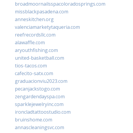
broadmoornailsspacoloradosprings.com
missblackpasadena.com
anneskitchen.org
valenciamarketytaqueria.com
reefrecordsllc.com
alawaffle.com
aryouthfishing.com
united-basketball.com
tios-tacos.com
cafecito-satx.com
graduacionviu2023.com
pecanjackstogo.com
zengardendayspa.com
sparklejewelryinc.com
ironcladtattoostudio.com
bruinshome.com
annascleaningsvc.com