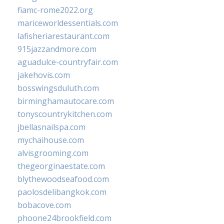
fiamc-rome2022.org
mariceworldessentials.com
lafisheriarestaurant.com
915jazzandmore.com
aguadulce-countryfair.com
jakehovis.com
bosswingsduluth.com
birminghamautocare.com
tonyscountrykitchen.com
jbellasnailspa.com
mychaihouse.com
alvisgrooming.com
thegeorginaestate.com
blythewoodseafood.com
paolosdelibangkok.com
bobacove.com
phoone24brookfield.com