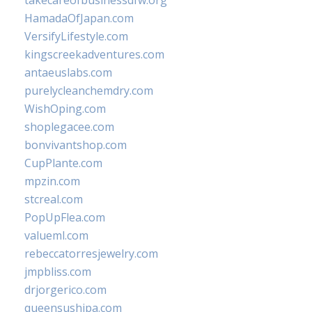
takecareofbusinessdfw.org
HamadaOfJapan.com
VersifyLifestyle.com
kingscreekadventures.com
antaeuslabs.com
purelycleanchemdry.com
WishOping.com
shoplegacee.com
bonvivantshop.com
CupPlante.com
mpzin.com
stcreal.com
PopUpFlea.com
valueml.com
rebeccatorresjewelry.com
jmpbliss.com
drjorgerico.com
queensushipa.com