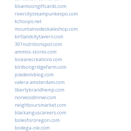
bluemoongiftcards.com
rivercitysteampunkexpo.com
kchoops.net
mountainsideskateshop.com
kirtlandcitytavern.com
301nutritionspot.com
ammos-stores.com
loceanecreations.com
birdsongridgefarm.com
joiedevivblog.com
valera-amsterdam.com
libertybrandhemp.com
norwoodinnwi.com
neighboursmarket.com
blackanguscareers.com
bolesfororegon.com
bodega-ole.com