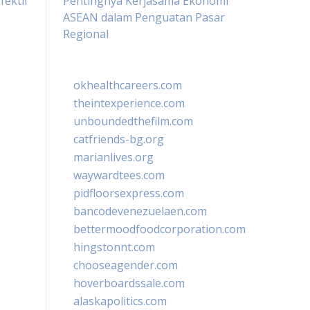
fektif
Pentingnya Kerjasama Ekonomi
ASEAN dalam Penguatan Pasar
Regional
okhealthcareers.com
theintexperience.com
unboundedthefilm.com
catfriends-bg.org
marianlives.org
waywardtees.com
pidfloorsexpress.com
bancodevenezuelaen.com
bettermoodfoodcorporation.com
hingstonnt.com
chooseagender.com
hoverboardssale.com
alaskapolitics.com