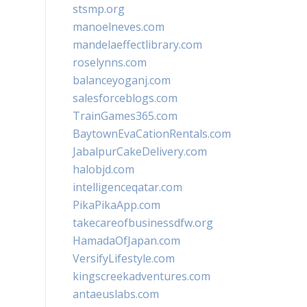
stsmp.org
manoelneves.com
mandelaeffectlibrary.com
roselynns.com
balanceyoganj.com
salesforceblogs.com
TrainGames365.com
BaytownEvaCationRentals.com
JabalpurCakeDelivery.com
halobjd.com
intelligenceqatar.com
PikaPikaApp.com
takecareofbusinessdfw.org
HamadaOfJapan.com
VersifyLifestyle.com
kingscreekadventures.com
antaeuslabs.com