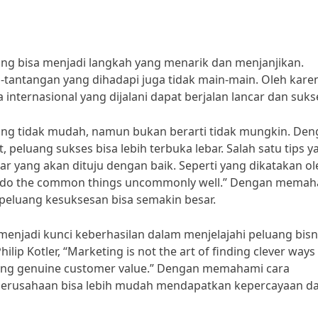
ang bisa menjadi langkah yang menarik dan menjanjikan.
tantangan yang dihadapi juga tidak main-main. Oleh karen
 internasional yang dijalani dapat berjalan lancar dan suks
mang tidak mudah, namun bukan berarti tidak mungkin. De
 peluang sukses bisa lebih terbuka lebar. Salah satu tips y
 yang akan dituju dengan baik. Seperti yang dikatakan ol
is to do the common things uncommonly well.” Dengan mema
eluang kesuksesan bisa semakin besar.
 menjadi kunci keberhasilan dalam menjelajahi peluang bisn
lip Kotler, “Marketing is not the art of finding clever ways
eating genuine customer value.” Dengan memahami cara
 perusahaan bisa lebih mudah mendapatkan kepercayaan da