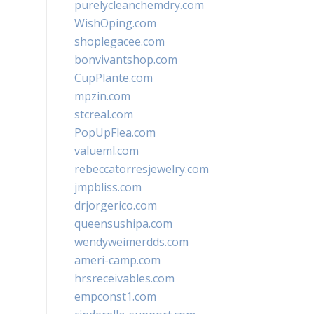
purelycleanchemdry.com
WishOping.com
shoplegacee.com
bonvivantshop.com
CupPlante.com
mpzin.com
stcreal.com
PopUpFlea.com
valueml.com
rebeccatorresjewelry.com
jmpbliss.com
drjorgerico.com
queensushipa.com
wendyweimerdds.com
ameri-camp.com
hrsreceivables.com
empconst1.com