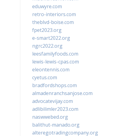
eduwyre.com
retro-interiors.com
theblvd-boise.com
fpet2023.org
e-smart2022.org
ngrc2022.org
leesfamilyfoods.com
lewis-lewis-cpas.com
eleontennis.com
cyetus.com
bradfordshops.com
almadenranchsanjose.com
advocatevijay.com
adlibilimler2023.com
naswwebed.org
balithut-manado.org
alteregotradingcompany.org