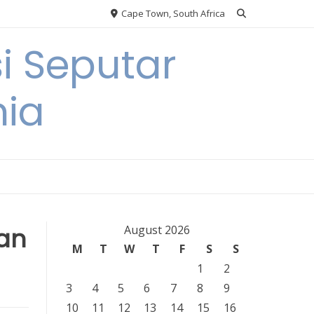
Cape Town, South Africa
i Seputar
nia
dan
August 2026
M
T
W
T
F
S
S
1
2
3
4
5
6
7
8
9
10
11
12
13
14
15
16