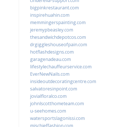
cinderella-support.com
bigpinkrestaurant.com
inspirehuahin.com
memmingerspainting.com
jeremypbeasley.com
thesandwichdepotcos.com
drgiggleshouseofpain.com
hotflashdesigns.com
garagenadeau.com
lifestylechauffeurservice.com
EverNewNails.com
insideoutdecoratingcentre.com
salvatoresinpoint.com
jovialfloralco.com
johnlscotthometeam.com
u-seehomes.com
watersportslagonissi.com
mischieffashion.com