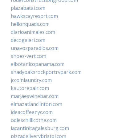
roderconstructiongroup.com
plazabatai.com
hawkscayresort.com
hellonquads.com
diarioanimales.com
decogaleri.com
unavozparadios.com
shoes-vert.com
elbotanicopanama.com
shadyoaksrockportrvpark.com
jccoinlaundry.com
kautorepair.com
marjaeswinebar.com
elmazatlanclinton.com
ideacoffeenyc.com
odieschillicothe.com
lacantinitagalesburg.com
pizzadeliverybristol.com