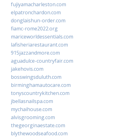
fujiyamacharleston.com
elpatronchardon.com
donglaishun-order.com
fiamc-rome2022.org
mariceworldessentials.com
lafisheriarestaurant.com
915jazzandmore.com
aguadulce-countryfair.com
jakehovis.com
bosswingsduluth.com
birminghamautocare.com
tonyscountrykitchen.com
jbellasnailspa.com
mychaihouse.com
alvisgrooming.com
thegeorginaestate.com
blythewoodseafood.com