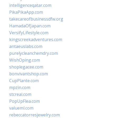
intelligenceqatar.com
PikaPikaApp.com
takecareofbusinessdfw.org
HamadaOfJapan.com
VersifyLifestyle.com
kingscreekadventures.com
antaeuslabs.com
purelycleanchemdry.com
WishOping.com
shoplegacee.com
bonvivantshop.com
CupPlante.com
mpzin.com
stcreal.com
PopUpFlea.com
valueml.com
rebeccatorresjewelry.com