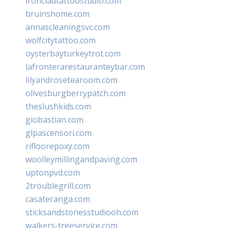
ironcladtattoostudio.com
bruinshome.com
annascleaningsvc.com
wolfcitytattoo.com
oysterbayturkeytrot.com
lafronterarestauranteybar.com
lilyandrosetearoom.com
olivesburgberrypatch.com
theslushkids.com
giobastian.com
glpascensori.com
rifloorepoxy.com
woolleymillingandpaving.com
uptonpvd.com
2troublegrill.com
casateranga.com
sticksandstonesstudiooh.com
walkers-treeservice.com