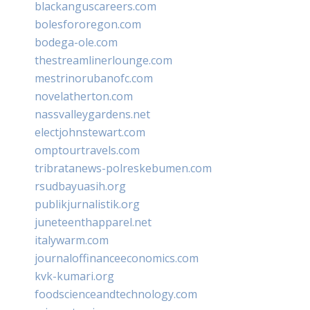
blackanguscareers.com
bolesfororegon.com
bodega-ole.com
thestreamlinerlounge.com
mestrinorubanofc.com
novelatherton.com
nassvalleygardens.net
electjohnstewart.com
omptourtravels.com
tribratanews-polreskebumen.com
rsudbayuasih.org
publikjurnalistik.org
juneteenthapparel.net
italywarm.com
journaloffinanceeconomics.com
kvk-kumari.org
foodscienceandtechnology.com