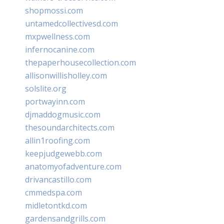
shopmossi.com
untamedcollectivesd.com
mxpwellness.com
infernocanine.com
thepaperhousecollection.com
allisonwillisholley.com
solslite.org
portwayinn.com
djmaddogmusic.com
thesoundarchitects.com
allin1roofing.com
keepjudgewebb.com
anatomyofadventure.com
drivancastillo.com
cmmedspa.com
midletontkd.com
gardensandgrills.com