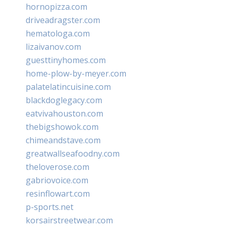
hornopizza.com
driveadragster.com
hematologa.com
lizaivanov.com
guesttinyhomes.com
home-plow-by-meyer.com
palatelatincuisine.com
blackdoglegacy.com
eatvivahouston.com
thebigshowok.com
chimeandstave.com
greatwallseafoodny.com
theloverose.com
gabriovoice.com
resinflowart.com
p-sports.net
korsairstreetwear.com