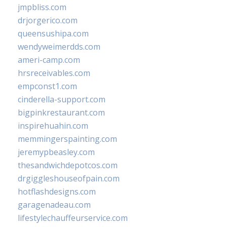
jmpbliss.com
drjorgerico.com
queensushipa.com
wendyweimerdds.com
ameri-camp.com
hrsreceivables.com
empconst1.com
cinderella-support.com
bigpinkrestaurant.com
inspirehuahin.com
memmingerspainting.com
jeremypbeasley.com
thesandwichdepotcos.com
drgiggleshouseofpain.com
hotflashdesigns.com
garagenadeau.com
lifestylechauffeurservice.com