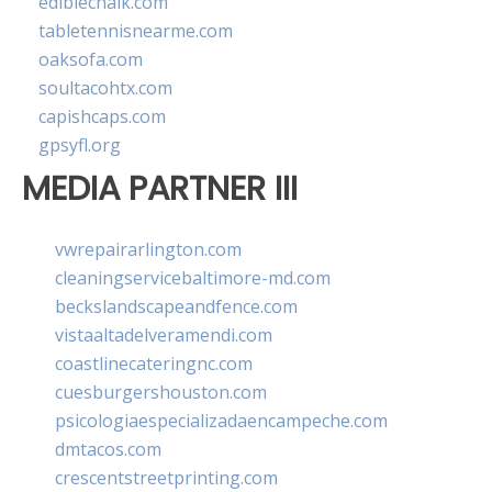
ediblechalk.com
tabletennisnearme.com
oaksofa.com
soultacohtx.com
capishcaps.com
gpsyfl.org
MEDIA PARTNER III
vwrepairarlington.com
cleaningservicebaltimore-md.com
beckslandscapeandfence.com
vistaaltadelveramendi.com
coastlinecateringnc.com
cuesburgershouston.com
psicologiaespecializadaencampeche.com
dmtacos.com
crescentstreetprinting.com