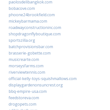
paolosdelibangkok.com
bobacove.com
phoone24brookfield.com
mickeybarmama.com
roadwayconstructioninc.com
shopdragonflyboutique.com
sportszilla.org
batchprovisionsbar.com
brasserie-gobette.com
musicrearte.com
morseysfarms.com
riverviewtennis.com
official-kelly-toys-squishmallows.com
displaygardenonsuncrest.org
bbq-empire-usa.com
feedstoreva.com
drogopets.com