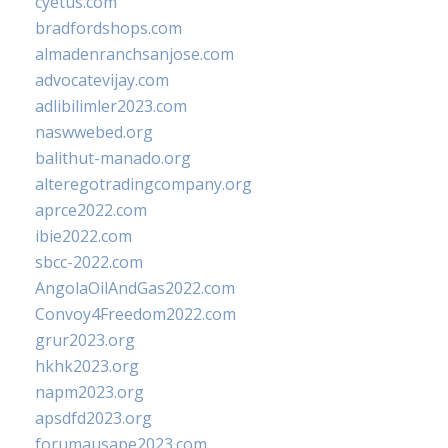
cyetus.com
bradfordshops.com
almadenranchsanjose.com
advocatevijay.com
adlibilimler2023.com
naswwebed.org
balithut-manado.org
alteregotradingcompany.org
aprce2022.com
ibie2022.com
sbcc-2022.com
AngolaOilAndGas2022.com
Convoy4Freedom2022.com
grur2023.org
hkhk2023.org
napm2023.org
apsdfd2023.org
forumausape2023.com