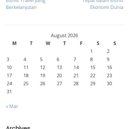
Bisnis Travel yang
Tepat dalam Bisnis
Berkelanjutan
Ekonomi Dunia
navigation
August 2026
M
T
W
T
F
S
S
1
2
3
4
5
6
7
8
9
10
11
12
13
14
15
16
17
18
19
20
21
22
23
24
25
26
27
28
29
30
31
« Mar
Archives