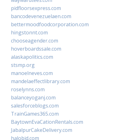
waywardtees.com
pidfloorsexpress.com
bancodevenezuelaen.com
bettermoodfoodcorporation.com
hingstonnt.com
chooseagender.com
hoverboardssale.com
alaskapolitics.com
stsmp.org
manoelneves.com
mandelaeffectlibrary.com
roselynns.com
balanceyoganj.com
salesforceblogs.com
TrainGames365.com
BaytownEvaCationRentals.com
JabalpurCakeDelivery.com
halobjd.com