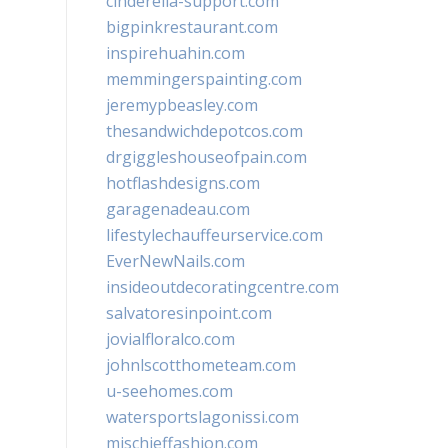
cinderella-support.com
bigpinkrestaurant.com
inspirehuahin.com
memmingerspainting.com
jeremypbeasley.com
thesandwichdepotcos.com
drgiggleshouseofpain.com
hotflashdesigns.com
garagenadeau.com
lifestylechauffeurservice.com
EverNewNails.com
insideoutdecoratingcentre.com
salvatoresinpoint.com
jovialfloralco.com
johnlscotthometeam.com
u-seehomes.com
watersportslagonissi.com
mischieffashion.com