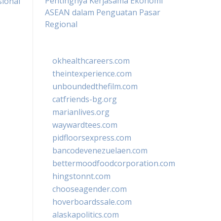
Pentingnya Kerjasama Ekonomi
sional
ASEAN dalam Penguatan Pasar
Regional
okhealthcareers.com
theintexperience.com
unboundedthefilm.com
catfriends-bg.org
marianlives.org
waywardtees.com
pidfloorsexpress.com
bancodevenezuelaen.com
bettermoodfoodcorporation.com
hingstonnt.com
chooseagender.com
hoverboardssale.com
alaskapolitics.com