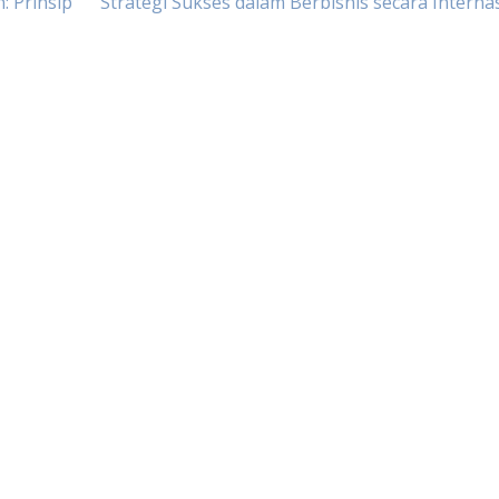
: Prinsip
Strategi Sukses dalam Berbisnis secara Interna