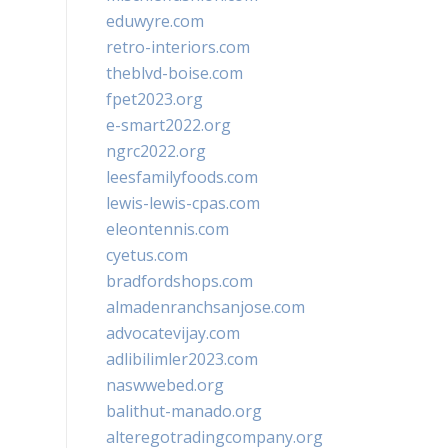
eduwyre.com
retro-interiors.com
theblvd-boise.com
fpet2023.org
e-smart2022.org
ngrc2022.org
leesfamilyfoods.com
lewis-lewis-cpas.com
eleontennis.com
cyetus.com
bradfordshops.com
almadenranchsanjose.com
advocatevijay.com
adlibilimler2023.com
naswwebed.org
balithut-manado.org
alteregotradingcompany.org