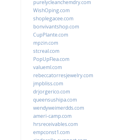
purelycleanchemdry.com
WishOping.com
shoplegacee.com
bonvivantshop.com
CupPlante.com
mpzin.com
stcreal.com
PopUpFlea.com
valueml.com
rebeccatorresjewelry.com
jmpbliss.com
drjorgerico.com
queensushipa.com
wendyweimerdds.com
ameri-camp.com
hrsreceivables.com
empconst1.com