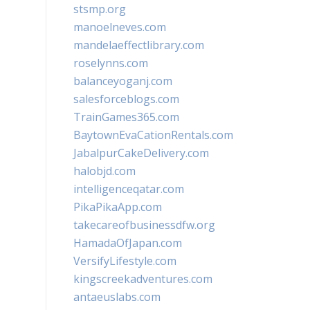
stsmp.org
manoelneves.com
mandelaeffectlibrary.com
roselynns.com
balanceyoganj.com
salesforceblogs.com
TrainGames365.com
BaytownEvaCationRentals.com
JabalpurCakeDelivery.com
halobjd.com
intelligenceqatar.com
PikaPikaApp.com
takecareofbusinessdfw.org
HamadaOfJapan.com
VersifyLifestyle.com
kingscreekadventures.com
antaeuslabs.com