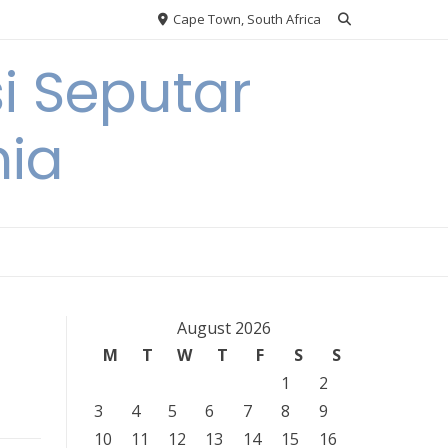
Cape Town, South Africa
i Seputar
nia
August 2026
M
T
W
T
F
S
S
1
2
3
4
5
6
7
8
9
10
11
12
13
14
15
16