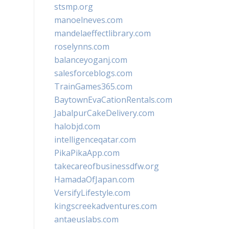
stsmp.org
manoelneves.com
mandelaeffectlibrary.com
roselynns.com
balanceyoganj.com
salesforceblogs.com
TrainGames365.com
BaytownEvaCationRentals.com
JabalpurCakeDelivery.com
halobjd.com
intelligenceqatar.com
PikaPikaApp.com
takecareofbusinessdfw.org
HamadaOfJapan.com
VersifyLifestyle.com
kingscreekadventures.com
antaeuslabs.com