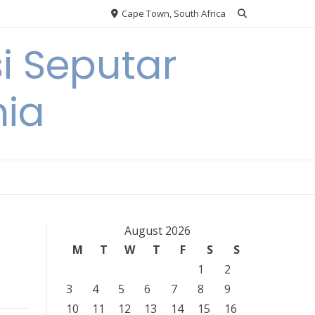
Cape Town, South Africa
i Seputar
nia
August 2026
M
T
W
T
F
S
S
1
2
3
4
5
6
7
8
9
10
11
12
13
14
15
16