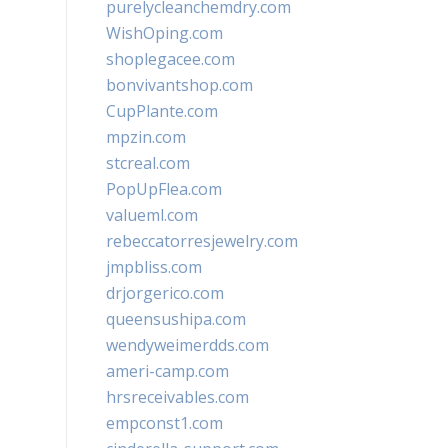
purelycleanchemdry.com
WishOping.com
shoplegacee.com
bonvivantshop.com
CupPlante.com
mpzin.com
stcreal.com
PopUpFlea.com
valueml.com
rebeccatorresjewelry.com
jmpbliss.com
drjorgerico.com
queensushipa.com
wendyweimerdds.com
ameri-camp.com
hrsreceivables.com
empconst1.com