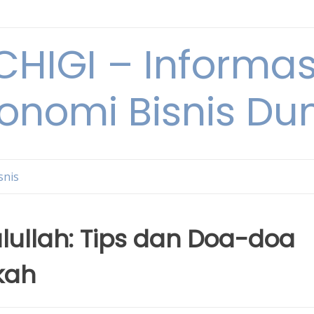
HIGI – Informas
onomi Bisnis Du
snis
ulullah: Tips dan Doa-doa
kah