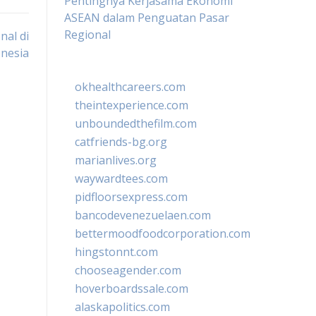
Pentingnya Kerjasama Ekonomi
ASEAN dalam Penguatan Pasar
Regional
nal di
nesia
okhealthcareers.com
theintexperience.com
unboundedthefilm.com
catfriends-bg.org
marianlives.org
waywardtees.com
pidfloorsexpress.com
bancodevenezuelaen.com
bettermoodfoodcorporation.com
hingstonnt.com
chooseagender.com
hoverboardssale.com
alaskapolitics.com