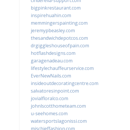
cinderella-support.com
bigpinkrestaurant.com
inspirehuahin.com
memmingerspainting.com
jeremypbeasley.com
thesandwichdepotcos.com
drgiggleshouseofpain.com
hotflashdesigns.com
garagenadeau.com
lifestylechauffeurservice.com
EverNewNails.com
insideoutdecoratingcentre.com
salvatoresinpoint.com
jovialfloralco.com
johnlscotthometeam.com
u-seehomes.com
watersportslagonissi.com
mischieffashion.com