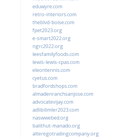
eduwyre.com
retro-interiors.com
theblvd-boise.com
fpet2023.org
e-smart2022.org
ngrc2022.org
leesfamilyfoods.com
lewis-lewis-cpas.com
eleontennis.com
cyetus.com
bradfordshops.com
almadenranchsanjose.com
advocatevijay.com
adlibilimler2023.com
naswwebed.org
balithut-manado.org
alteregotradingcompany.org