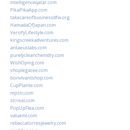
intelligenceqatar.com
PikaPikaApp.com
takecareofbusinessdfw.org
HamadaOfJapan.com
VersifyLifestyle.com
kingscreekadventures.com
antaeuslabs.com
purelycleanchemdry.com
WishOping.com
shoplegacee.com
bonvivantshop.com
CupPlante.com
mpzin.com
stcreal.com
PopUpFlea.com
valueml.com
rebeccatorresjewelry.com