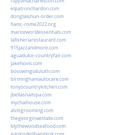
fujiyamacharleston.com
elpatronchardon.com
donglaishun-order.com
fiamc-rome2022.org
mariceworldessentials.com
lafisheriarestaurant.com
915jazzandmore.com
aguadulce-countryfair.com
jakehovis.com
bosswingsduluth.com
birminghamautocare.com
tonyscountrykitchen.com
jbellasnailspa.com
mychaihouse.com
alvisgrooming.com
thegeorginaestate.com
blythewoodseafood.com
paolosdelibangkok.com