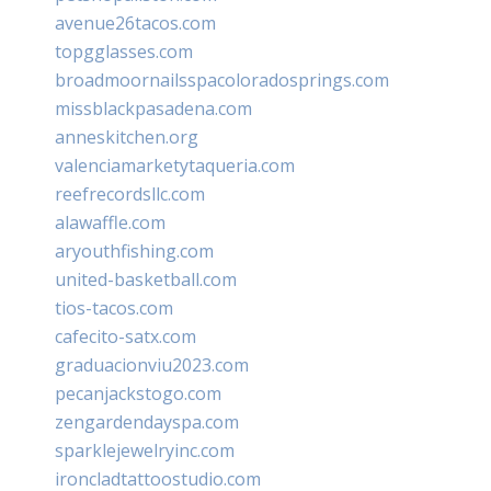
avenue26tacos.com
topgglasses.com
broadmoornailsspacoloradosprings.com
missblackpasadena.com
anneskitchen.org
valenciamarketytaqueria.com
reefrecordsllc.com
alawaffle.com
aryouthfishing.com
united-basketball.com
tios-tacos.com
cafecito-satx.com
graduacionviu2023.com
pecanjackstogo.com
zengardendayspa.com
sparklejewelryinc.com
ironcladtattoostudio.com