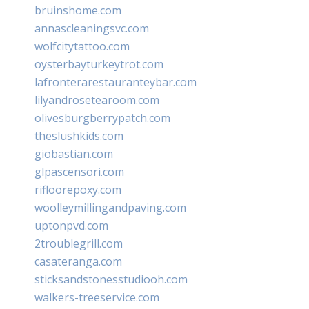
bruinshome.com
annascleaningsvc.com
wolfcitytattoo.com
oysterbayturkeytrot.com
lafronterarestauranteybar.com
lilyandrosetearoom.com
olivesburgberrypatch.com
theslushkids.com
giobastian.com
glpascensori.com
rifloorepoxy.com
woolleymillingandpaving.com
uptonpvd.com
2troublegrill.com
casateranga.com
sticksandstonesstudiooh.com
walkers-treeservice.com