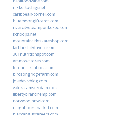
basilfoodwine.com
nikko-tochigi.net
caribbean-corner.com
bluemoongiftcards.com
rivercitysteampunkexpo.com
kchoops.net
mountainsideskateshop.com
kirtlandcitytavern.com
301nutritionspot.com
ammos-stores.com
loceanecreations.com
birdsongridgefarm.com
joiedevivblog.com
valera-amsterdam.com
libertybrandhemp.com
norwoodinnwi.com
neighboursmarket.com
blackanguscareers.com