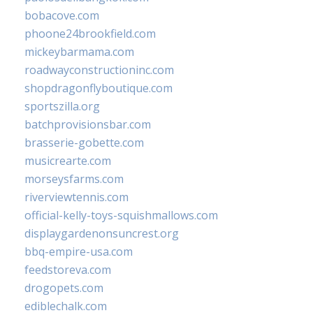
bobacove.com
phoone24brookfield.com
mickeybarmama.com
roadwayconstructioninc.com
shopdragonflyboutique.com
sportszilla.org
batchprovisionsbar.com
brasserie-gobette.com
musicrearte.com
morseysfarms.com
riverviewtennis.com
official-kelly-toys-squishmallows.com
displaygardenonsuncrest.org
bbq-empire-usa.com
feedstoreva.com
drogopets.com
ediblechalk.com