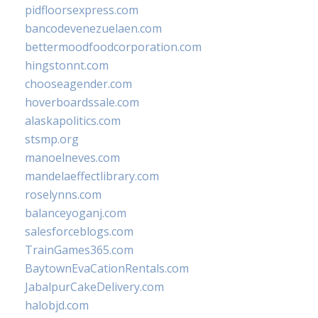
pidfloorsexpress.com
bancodevenezuelaen.com
bettermoodfoodcorporation.com
hingstonnt.com
chooseagender.com
hoverboardssale.com
alaskapolitics.com
stsmp.org
manoelneves.com
mandelaeffectlibrary.com
roselynns.com
balanceyoganj.com
salesforceblogs.com
TrainGames365.com
BaytownEvaCationRentals.com
JabalpurCakeDelivery.com
halobjd.com