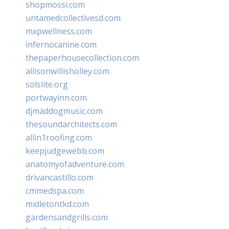
shopmossi.com
untamedcollectivesd.com
mxpwellness.com
infernocanine.com
thepaperhousecollection.com
allisonwillisholley.com
solslite.org
portwayinn.com
djmaddogmusic.com
thesoundarchitects.com
allin1roofing.com
keepjudgewebb.com
anatomyofadventure.com
drivancastillo.com
cmmedspa.com
midletontkd.com
gardensandgrills.com