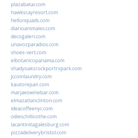
plazabatai.com
hawkscayresort.com
hellonquads.com
diarioanimales.com
decogaleri.com
unavozparadios.com
shoes-vert.com
elbotanicopanama.com
shadyoaksrockportrvpark.com
jccoinlaundry.com
kautorepair.com
marjaeswinebar.com
elmazatlanclinton.com
ideacoffeenyc.com
odieschillicothe.com
lacantinitagalesburg.com
pizzadeliverybristol.com