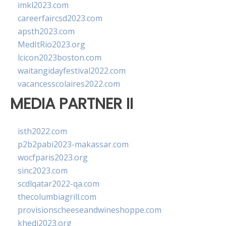
imkl2023.com
careerfaircsd2023.com
apsth2023.com
MedItRio2023.org
lcicon2023boston.com
waitangidayfestival2022.com
vacancesscolaires2022.com
MEDIA PARTNER II
isth2022.com
p2b2pabi2023-makassar.com
wocfparis2023.org
sinc2023.com
scdlqatar2022-qa.com
thecolumbiagrill.com
provisionscheeseandwineshoppe.com
khedi2023.org