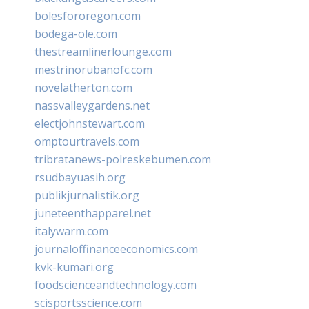
bolesfororegon.com
bodega-ole.com
thestreamlinerlounge.com
mestrinorubanofc.com
novelatherton.com
nassvalleygardens.net
electjohnstewart.com
omptourtravels.com
tribratanews-polreskebumen.com
rsudbayuasih.org
publikjurnalistik.org
juneteenthapparel.net
italywarm.com
journaloffinanceeconomics.com
kvk-kumari.org
foodscienceandtechnology.com
scisportsscience.com