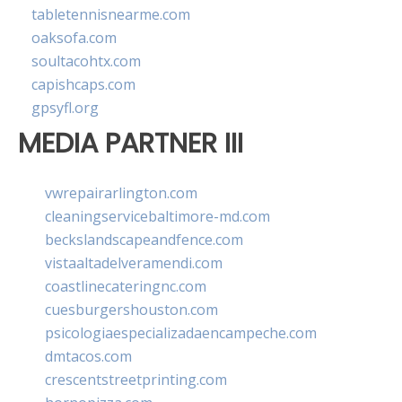
tabletennisnearme.com
oaksofa.com
soultacohtx.com
capishcaps.com
gpsyfl.org
MEDIA PARTNER III
vwrepairarlington.com
cleaningservicebaltimore-md.com
beckslandscapeandfence.com
vistaaltadelveramendi.com
coastlinecateringnc.com
cuesburgershouston.com
psicologiaespecializadaencampeche.com
dmtacos.com
crescentstreetprinting.com