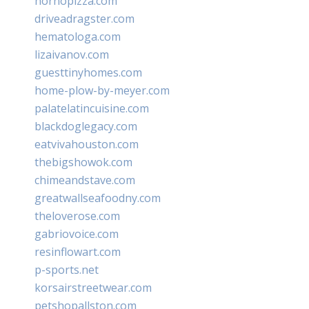
hornopizza.com
driveadragster.com
hematologa.com
lizaivanov.com
guesttinyhomes.com
home-plow-by-meyer.com
palatelatincuisine.com
blackdoglegacy.com
eatvivahouston.com
thebigshowok.com
chimeandstave.com
greatwallseafoodny.com
theloverose.com
gabriovoice.com
resinflowart.com
p-sports.net
korsairstreetwear.com
petshopallston.com