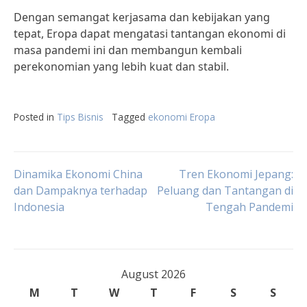
Dengan semangat kerjasama dan kebijakan yang
tepat, Eropa dapat mengatasi tantangan ekonomi di
masa pandemi ini dan membangun kembali
perekonomian yang lebih kuat dan stabil.
Posted in
Tips Bisnis
Tagged
ekonomi Eropa
Post
Dinamika Ekonomi China
Tren Ekonomi Jepang:
dan Dampaknya terhadap
Peluang dan Tantangan di
Indonesia
Tengah Pandemi
navigation
August 2026
M
T
W
T
F
S
S