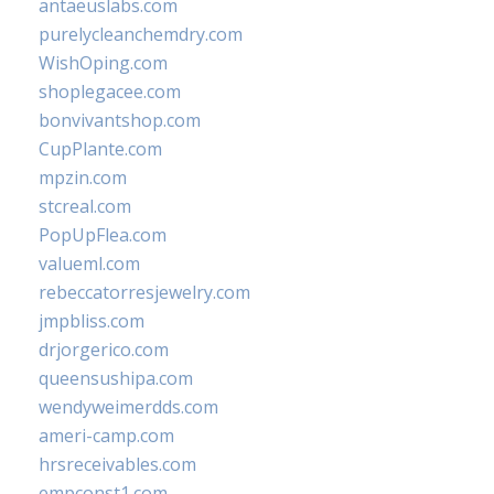
antaeuslabs.com
purelycleanchemdry.com
WishOping.com
shoplegacee.com
bonvivantshop.com
CupPlante.com
mpzin.com
stcreal.com
PopUpFlea.com
valueml.com
rebeccatorresjewelry.com
jmpbliss.com
drjorgerico.com
queensushipa.com
wendyweimerdds.com
ameri-camp.com
hrsreceivables.com
empconst1.com