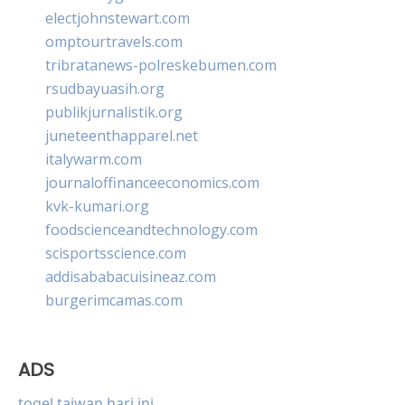
electjohnstewart.com
omptourtravels.com
tribratanews-polreskebumen.com
rsudbayuasih.org
publikjurnalistik.org
juneteenthapparel.net
italywarm.com
journaloffinanceeconomics.com
kvk-kumari.org
foodscienceandtechnology.com
scisportsscience.com
addisababacuisineaz.com
burgerimcamas.com
ADS
togel taiwan hari ini