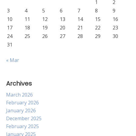
1
2
3
4
5
6
7
8
9
10
11
12
13
14
15
16
17
18
19
20
21
22
23
24
25
26
27
28
29
30
31
« Mar
Archives
March 2026
February 2026
January 2026
December 2025
February 2025
January 2025