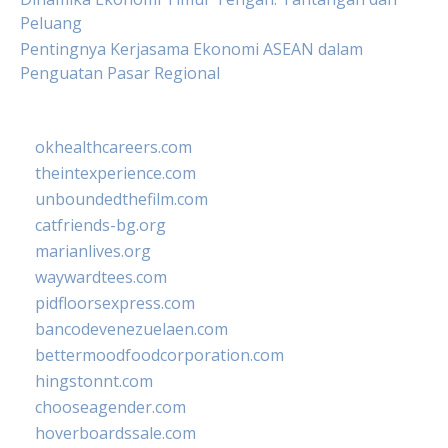
Peluang
Pentingnya Kerjasama Ekonomi ASEAN dalam
Penguatan Pasar Regional
okhealthcareers.com
theintexperience.com
unboundedthefilm.com
catfriends-bg.org
marianlives.org
waywardtees.com
pidfloorsexpress.com
bancodevenezuelaen.com
bettermoodfoodcorporation.com
hingstonnt.com
chooseagender.com
hoverboardssale.com