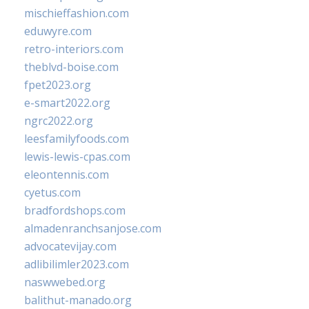
mischieffashion.com
eduwyre.com
retro-interiors.com
theblvd-boise.com
fpet2023.org
e-smart2022.org
ngrc2022.org
leesfamilyfoods.com
lewis-lewis-cpas.com
eleontennis.com
cyetus.com
bradfordshops.com
almadenranchsanjose.com
advocatevijay.com
adlibilimler2023.com
naswwebed.org
balithut-manado.org