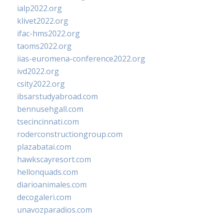
ialp2022.org
klivet2022.org
ifac-hms2022.org
taoms2022.org
iias-euromena-conference2022.org
ivd2022.org
csity2022.org
ibsarstudyabroad.com
bennusehgall.com
tsecincinnati.com
roderconstructiongroup.com
plazabatai.com
hawkscayresort.com
hellonquads.com
diarioanimales.com
decogaleri.com
unavozparadios.com