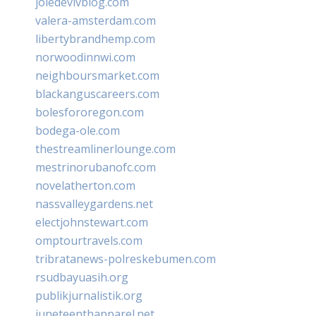
joiedevivblog.com
valera-amsterdam.com
libertybrandhemp.com
norwoodinnwi.com
neighboursmarket.com
blackanguscareers.com
bolesfororegon.com
bodega-ole.com
thestreamlinerlounge.com
mestrinorubanofc.com
novelatherton.com
nassvalleygardens.net
electjohnstewart.com
omptourtravels.com
tribratanews-polreskebumen.com
rsudbayuasih.org
publikjurnalistik.org
juneteenthapparel.net