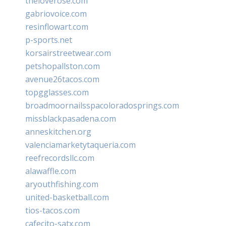
theloverose.com
gabriovoice.com
resinflowart.com
p-sports.net
korsairstreetwear.com
petshopallston.com
avenue26tacos.com
topgglasses.com
broadmoornailsspacoloradosprings.com
missblackpasadena.com
anneskitchen.org
valenciamarketytaqueria.com
reefrecordsllc.com
alawaffle.com
aryouthfishing.com
united-basketball.com
tios-tacos.com
cafecito-satx.com