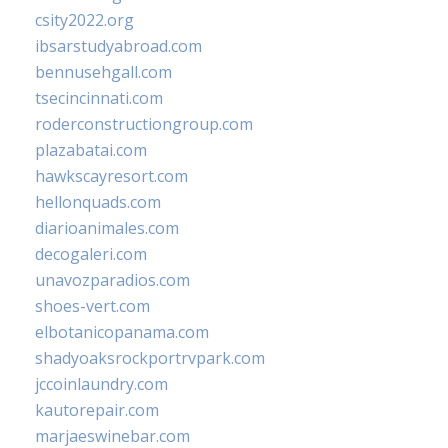
csity2022.org
ibsarstudyabroad.com
bennusehgall.com
tsecincinnati.com
roderconstructiongroup.com
plazabatai.com
hawkscayresort.com
hellonquads.com
diarioanimales.com
decogaleri.com
unavozparadios.com
shoes-vert.com
elbotanicopanama.com
shadyoaksrockportrvpark.com
jccoinlaundry.com
kautorepair.com
marjaeswinebar.com