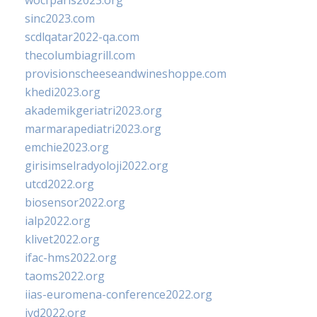
wocfparis2023.org
sinc2023.com
scdlqatar2022-qa.com
thecolumbiagrill.com
provisionscheeseandwineshoppe.com
khedi2023.org
akademikgeriatri2023.org
marmarapediatri2023.org
emchie2023.org
girisimselradyoloji2022.org
utcd2022.org
biosensor2022.org
ialp2022.org
klivet2022.org
ifac-hms2022.org
taoms2022.org
iias-euromena-conference2022.org
ivd2022.org