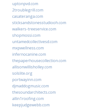
uptonpvd.com
2troublegrill.com
casateranga.com
sticksandstonesstudiooh.com
walkers-treeservice.com
shopmossi.com
untamedcollectivesd.com
mxpwellness.com
infernocanine.com
thepaperhousecollection.com
allisonwillisholley.com
solslite.org
portwayinn.com
djmaddogmusic.com
thesoundarchitects.com
allin1roofing.com
keepjudgewebb.com