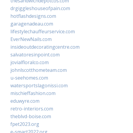
thesandwichdepotcos.com
drgiggleshouseofpain.com
hotflashdesigns.com
garagenadeau.com
lifestylechauffeurservice.com
EverNewNails.com
insideoutdecoratingcentre.com
salvatoresinpoint.com
jovialfloralco.com
johnlscotthometeam.com
u-seehomes.com
watersportslagonissi.com
mischieffashion.com
eduwyre.com
retro-interiors.com
theblvd-boise.com
fpet2023.org
e-smart2022.org