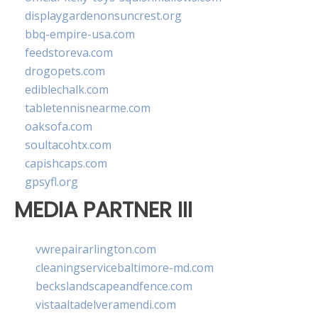
displaygardenonsuncrest.org
bbq-empire-usa.com
feedstoreva.com
drogopets.com
ediblechalk.com
tabletennisnearme.com
oaksofa.com
soultacohtx.com
capishcaps.com
gpsyfl.org
MEDIA PARTNER III
vwrepairarlington.com
cleaningservicebaltimore-md.com
beckslandscapeandfence.com
vistaaltadelveramendi.com