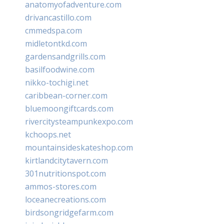
anatomyofadventure.com
drivancastillo.com
cmmedspa.com
midletontkd.com
gardensandgrills.com
basilfoodwine.com
nikko-tochigi.net
caribbean-corner.com
bluemoongiftcards.com
rivercitysteampunkexpo.com
kchoops.net
mountainsideskateshop.com
kirtlandcitytavern.com
301nutritionspot.com
ammos-stores.com
loceanecreations.com
birdsongridgefarm.com