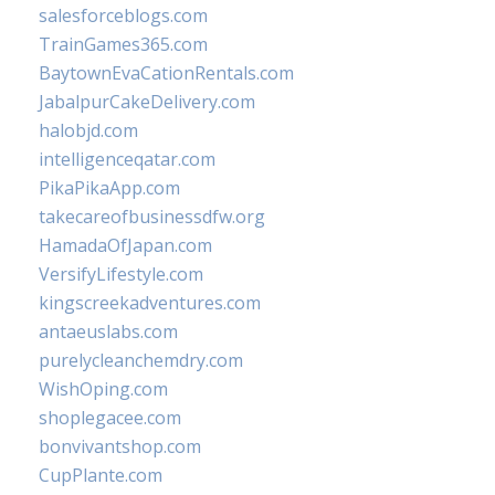
salesforceblogs.com
TrainGames365.com
BaytownEvaCationRentals.com
JabalpurCakeDelivery.com
halobjd.com
intelligenceqatar.com
PikaPikaApp.com
takecareofbusinessdfw.org
HamadaOfJapan.com
VersifyLifestyle.com
kingscreekadventures.com
antaeuslabs.com
purelycleanchemdry.com
WishOping.com
shoplegacee.com
bonvivantshop.com
CupPlante.com