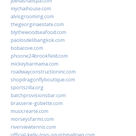
jbellasnailspa.com
mychaihouse.com
alvisgrooming.com
thegeorginaestate.com
blythewoodseafood.com
paolosdelibangkok.com
bobacove.com
phoone24brookfield.com
mickeybarmama.com
roadwayconstructioninc.com
shopdragonflyboutique.com
sportszilla.org
batchprovisionsbar.com
brasserie-gobette.com
musicrearte.com
morseysfarms.com
riverviewtennis.com
official-kelly-toys-squishmallows.com