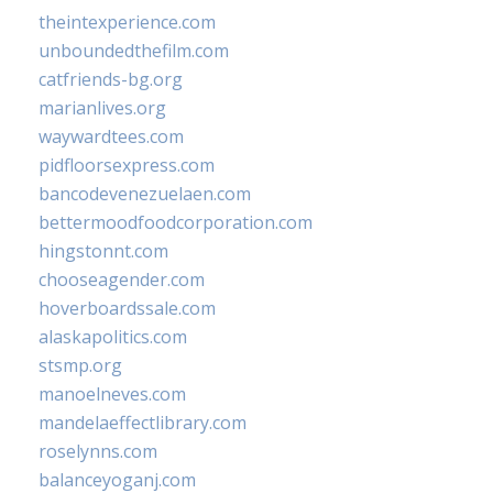
theintexperience.com
unboundedthefilm.com
catfriends-bg.org
marianlives.org
waywardtees.com
pidfloorsexpress.com
bancodevenezuelaen.com
bettermoodfoodcorporation.com
hingstonnt.com
chooseagender.com
hoverboardssale.com
alaskapolitics.com
stsmp.org
manoelneves.com
mandelaeffectlibrary.com
roselynns.com
balanceyoganj.com