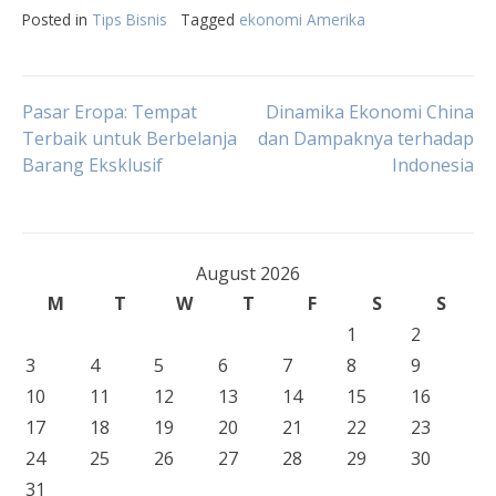
Posted in
Tips Bisnis
Tagged
ekonomi Amerika
Post
Pasar Eropa: Tempat
Dinamika Ekonomi China
Terbaik untuk Berbelanja
dan Dampaknya terhadap
Barang Eksklusif
Indonesia
navigation
August 2026
M
T
W
T
F
S
S
1
2
3
4
5
6
7
8
9
10
11
12
13
14
15
16
17
18
19
20
21
22
23
24
25
26
27
28
29
30
31