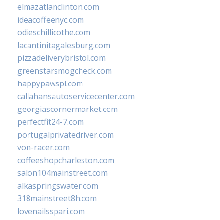
elmazatlanclinton.com
ideacoffeenyc.com
odieschillicothe.com
lacantinitagalesburg.com
pizzadeliverybristol.com
greenstarsmogcheck.com
happypawspl.com
callahansautoservicecenter.com
georgiascornermarket.com
perfectfit24-7.com
portugalprivatedriver.com
von-racer.com
coffeeshopcharleston.com
salon104mainstreet.com
alkaspringswater.com
318mainstreet8h.com
lovenailsspari.com