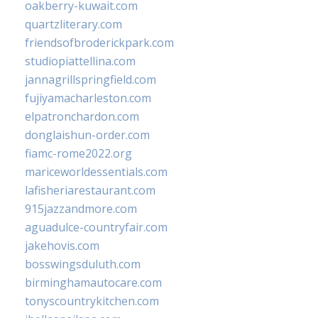
oakberry-kuwait.com
quartzliterary.com
friendsofbroderickpark.com
studiopiattellina.com
jannagrillspringfield.com
fujiyamacharleston.com
elpatronchardon.com
donglaishun-order.com
fiamc-rome2022.org
mariceworldessentials.com
lafisheriarestaurant.com
915jazzandmore.com
aguadulce-countryfair.com
jakehovis.com
bosswingsduluth.com
birminghamautocare.com
tonyscountrykitchen.com