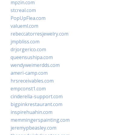
mpzin.com
stcreal.com
PopUpFlea.com
valueml.com
rebeccatorresjewelry.com
jmpbliss.com
drjorgerico.com
queensushipa.com
wendyweimerdds.com
ameri-camp.com
hrsreceivables.com
empconst1.com
cinderella-support.com
bigpinkrestaurant.com
inspirehuahin.com
memmingerspainting.com
jeremypbeasley.com