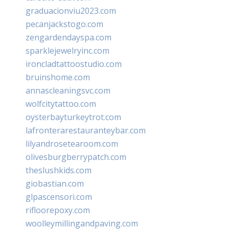
graduacionviu2023.com
pecanjackstogo.com
zengardendayspa.com
sparklejewelryinc.com
ironcladtattoostudio.com
bruinshome.com
annascleaningsvc.com
wolfcitytattoo.com
oysterbayturkeytrot.com
lafronterarestauranteybar.com
lilyandrosetearoom.com
olivesburgberrypatch.com
theslushkids.com
giobastian.com
glpascensori.com
rifloorepoxy.com
woolleymillingandpaving.com