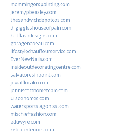
memmingerspainting.com
jeremypbeasley.com
thesandwichdepotcos.com
drgiggleshouseofpain.com
hotflashdesigns.com
garagenadeau.com
lifestylechauffeurservice.com
EverNewNails.com
insideoutdecoratingcentre.com
salvatoresinpoint.com
jovialfloralco.com
johnlscotthometeam.com
u-seehomes.com
watersportslagonissi.com
mischieffashion.com
eduwyre.com
retro-interiors.com