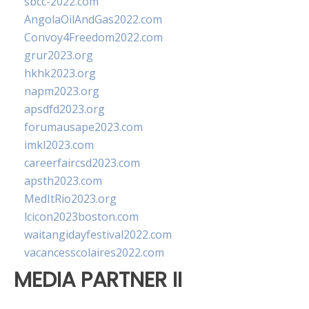
sbcc-2022.com
AngolaOilAndGas2022.com
Convoy4Freedom2022.com
grur2023.org
hkhk2023.org
napm2023.org
apsdfd2023.org
forumausape2023.com
imkl2023.com
careerfaircsd2023.com
apsth2023.com
MedItRio2023.org
lcicon2023boston.com
waitangidayfestival2022.com
vacancesscolaires2022.com
MEDIA PARTNER II