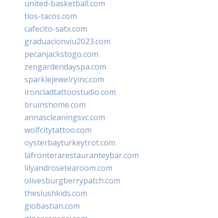
united-basketball.com
tios-tacos.com
cafecito-satx.com
graduacionviu2023.com
pecanjackstogo.com
zengardendayspa.com
sparklejewelryinc.com
ironcladtattoostudio.com
bruinshome.com
annascleaningsvc.com
wolfcitytattoo.com
oysterbayturkeytrot.com
lafronterarestauranteybar.com
lilyandrosetearoom.com
olivesburgberrypatch.com
theslushkids.com
giobastian.com