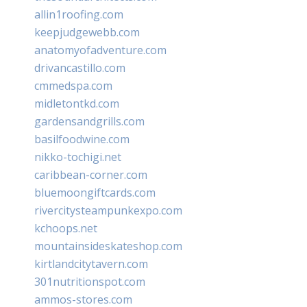
allin1roofing.com
keepjudgewebb.com
anatomyofadventure.com
drivancastillo.com
cmmedspa.com
midletontkd.com
gardensandgrills.com
basilfoodwine.com
nikko-tochigi.net
caribbean-corner.com
bluemoongiftcards.com
rivercitysteampunkexpo.com
kchoops.net
mountainsideskateshop.com
kirtlandcitytavern.com
301nutritionspot.com
ammos-stores.com