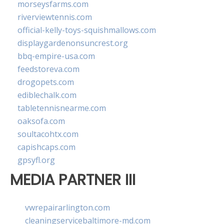
morseysfarms.com
riverviewtennis.com
official-kelly-toys-squishmallows.com
displaygardenonsuncrest.org
bbq-empire-usa.com
feedstoreva.com
drogopets.com
ediblechalk.com
tabletennisnearme.com
oaksofa.com
soultacohtx.com
capishcaps.com
gpsyfl.org
MEDIA PARTNER III
vwrepairarlington.com
cleaningservicebaltimore-md.com