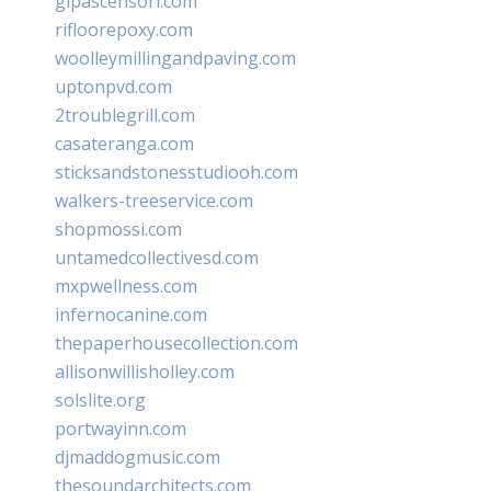
glpascensori.com
rifloorepoxy.com
woolleymillingandpaving.com
uptonpvd.com
2troublegrill.com
casateranga.com
sticksandstonesstudiooh.com
walkers-treeservice.com
shopmossi.com
untamedcollectivesd.com
mxpwellness.com
infernocanine.com
thepaperhousecollection.com
allisonwillisholley.com
solslite.org
portwayinn.com
djmaddogmusic.com
thesoundarchitects.com