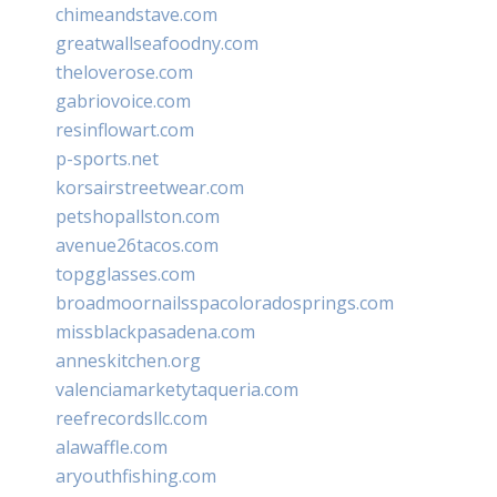
chimeandstave.com
greatwallseafoodny.com
theloverose.com
gabriovoice.com
resinflowart.com
p-sports.net
korsairstreetwear.com
petshopallston.com
avenue26tacos.com
topgglasses.com
broadmoornailsspacoloradosprings.com
missblackpasadena.com
anneskitchen.org
valenciamarketytaqueria.com
reefrecordsllc.com
alawaffle.com
aryouthfishing.com