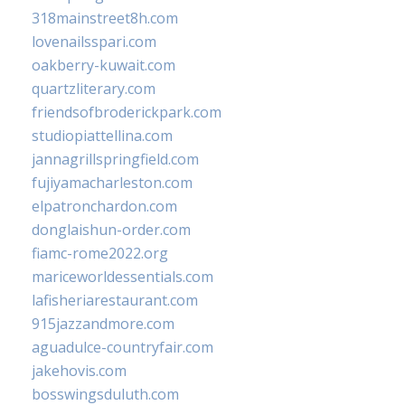
318mainstreet8h.com
lovenailsspari.com
oakberry-kuwait.com
quartzliterary.com
friendsofbroderickpark.com
studiopiattellina.com
jannagrillspringfield.com
fujiyamacharleston.com
elpatronchardon.com
donglaishun-order.com
fiamc-rome2022.org
mariceworldessentials.com
lafisheriarestaurant.com
915jazzandmore.com
aguadulce-countryfair.com
jakehovis.com
bosswingsduluth.com