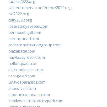
taoms2022.org
iias-euromena-conference2022.org
ivd2022.org
csity2022.org
ibsarstudyabroad.com
bennusehgall.com
tsecincinnati.com
roderconstructiongroup.com
plazabatai.com
hawkscayresort.com
hellonquads.com
diarioanimales.com
decogaleri.com
unavozparadios.com
shoes-vert.com
elbotanicopanama.com
shadyoaksrockportrvpark.com