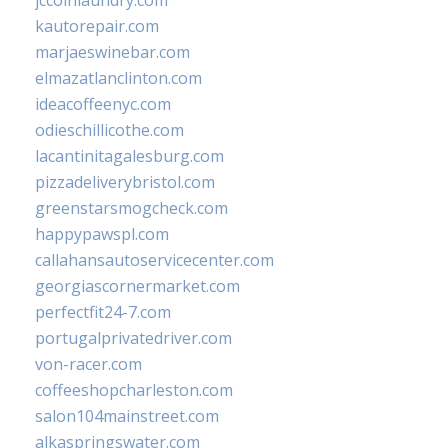
jccoinlaundry.com
kautorepair.com
marjaeswinebar.com
elmazatlanclinton.com
ideacoffeenyc.com
odieschillicothe.com
lacantinitagalesburg.com
pizzadeliverybristol.com
greenstarsmogcheck.com
happypawspl.com
callahansautoservicecenter.com
georgiascornermarket.com
perfectfit24-7.com
portugalprivatedriver.com
von-racer.com
coffeeshopcharleston.com
salon104mainstreet.com
alkaspringswater.com