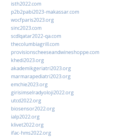
isth2022.com
p2b2pabi2023-makassar.com
wocfparis2023.org
sinc2023.com
scdlqatar2022-qa.com
thecolumbiagrill.com
provisionscheeseandwineshoppe.com
khedi2023.org
akademikgeriatri2023.org
marmarapediatri2023.org
emchie2023.org
girisimselradyoloji2022.org
utcd2022.org
biosensor2022.org
ialp2022.org
klivet2022.org
ifac-hms2022.org