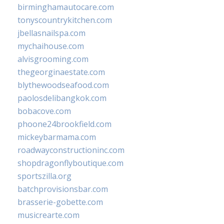
birminghamautocare.com
tonyscountrykitchen.com
jbellasnailspa.com
mychaihouse.com
alvisgrooming.com
thegeorginaestate.com
blythewoodseafood.com
paolosdelibangkok.com
bobacove.com
phoone24brookfield.com
mickeybarmama.com
roadwayconstructioninc.com
shopdragonflyboutique.com
sportszilla.org
batchprovisionsbar.com
brasserie-gobette.com
musicrearte.com