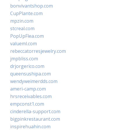
bonvivantshop.com
CupPlante.com
mpzin.com
stcreal.com
PopUpFlea.com
valueml.com
rebeccatorresjewelry.com
jmpbliss.com
drjorgerico.com
queensushipa.com
wendyweimerdds.com
ameri-camp.com
hrsreceivables.com
empconst1.com
cinderella-support.com
bigpinkrestaurant.com
inspirehuahin.com