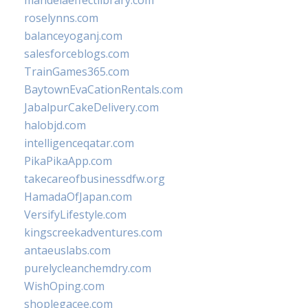
mandelaeffectlibrary.com
roselynns.com
balanceyoganj.com
salesforceblogs.com
TrainGames365.com
BaytownEvaCationRentals.com
JabalpurCakeDelivery.com
halobjd.com
intelligenceqatar.com
PikaPikaApp.com
takecareofbusinessdfw.org
HamadaOfJapan.com
VersifyLifestyle.com
kingscreekadventures.com
antaeuslabs.com
purelycleanchemdry.com
WishOping.com
shoplegacee.com