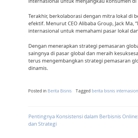
internasional untuk menjangkau konsumen di be
Terakhir, berkolaborasi dengan mitra lokal di
efektif. Menurut CEO Alibaba Group, Jack Ma, 
internasional untuk memahami pasar lokal dan
Dengan menerapkan strategi pemasaran global 
saingnya di pasar global dan meraih kesuksesan
terus mengembangkan strategi pemasaran glo
dinamis.
Posted in
Berita Bisnis
Tagged
berita bisnis internasion
Post
Pentingnya Konsistensi dalam Berbisnis Online:
dan Strategi
navigation