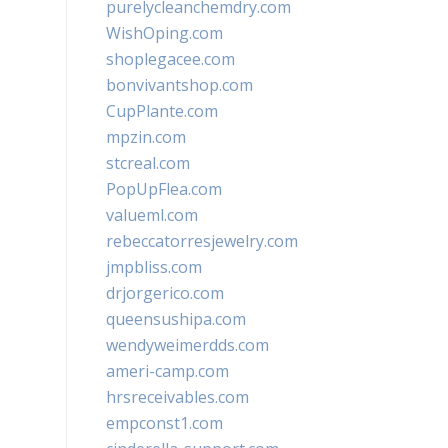
purelycleanchemdry.com
WishOping.com
shoplegacee.com
bonvivantshop.com
CupPlante.com
mpzin.com
stcreal.com
PopUpFlea.com
valueml.com
rebeccatorresjewelry.com
jmpbliss.com
drjorgerico.com
queensushipa.com
wendyweimerdds.com
ameri-camp.com
hrsreceivables.com
empconst1.com