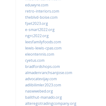
eduwyre.com
retro-interiors.com
theblvd-boise.com
fpet2023.org
e-smart2022.org
ngrc2022.org
leesfamilyfoods.com
lewis-lewis-cpas.com
eleontennis.com
cyetus.com
bradfordshops.com
almadenranchsanjose.com
advocatevijay.com
adlibilimler2023.com
naswwebed.org
balithut-manado.org
alteregotradingcompany.org