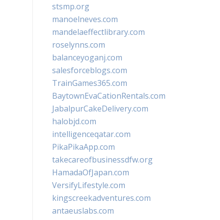
stsmp.org
manoelneves.com
mandelaeffectlibrary.com
roselynns.com
balanceyoganj.com
salesforceblogs.com
TrainGames365.com
BaytownEvaCationRentals.com
JabalpurCakeDelivery.com
halobjd.com
intelligenceqatar.com
PikaPikaApp.com
takecareofbusinessdfw.org
HamadaOfJapan.com
VersifyLifestyle.com
kingscreekadventures.com
antaeuslabs.com