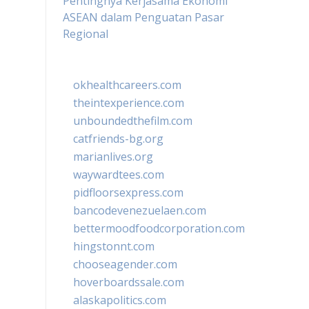
Pentingnya Kerjasama Ekonomi
ASEAN dalam Penguatan Pasar
Regional
okhealthcareers.com
theintexperience.com
unboundedthefilm.com
catfriends-bg.org
marianlives.org
waywardtees.com
pidfloorsexpress.com
bancodevenezuelaen.com
bettermoodfoodcorporation.com
hingstonnt.com
chooseagender.com
hoverboardssale.com
alaskapolitics.com