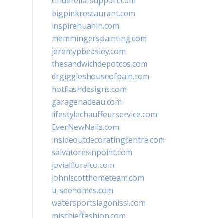
cinderella-support.com
bigpinkrestaurant.com
inspirehuahin.com
memmingerspainting.com
jeremypbeasley.com
thesandwichdepotcos.com
drgiggleshouseofpain.com
hotflashdesigns.com
garagenadeau.com
lifestylechauffeurservice.com
EverNewNails.com
insideoutdecoratingcentre.com
salvatoresinpoint.com
jovialfloralco.com
johnlscotthometeam.com
u-seehomes.com
watersportslagonissi.com
mischieffashion.com