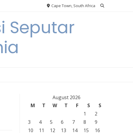
Cape Town, South Africa
i Seputar
nia
August 2026
M
T
W
T
F
S
S
1
2
3
4
5
6
7
8
9
10
11
12
13
14
15
16