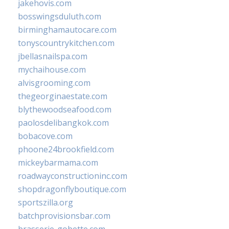
jakehovis.com
bosswingsduluth.com
birminghamautocare.com
tonyscountrykitchen.com
jbellasnailspa.com
mychaihouse.com
alvisgrooming.com
thegeorginaestate.com
blythewoodseafood.com
paolosdelibangkok.com
bobacove.com
phoone24brookfield.com
mickeybarmama.com
roadwayconstructioninc.com
shopdragonflyboutique.com
sportszilla.org
batchprovisionsbar.com