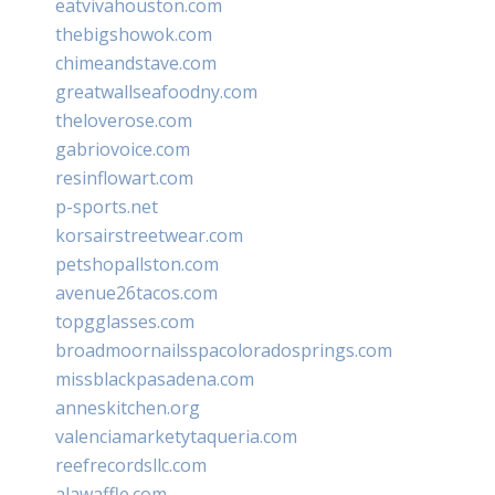
eatvivahouston.com
thebigshowok.com
chimeandstave.com
greatwallseafoodny.com
theloverose.com
gabriovoice.com
resinflowart.com
p-sports.net
korsairstreetwear.com
petshopallston.com
avenue26tacos.com
topgglasses.com
broadmoornailsspacoloradosprings.com
missblackpasadena.com
anneskitchen.org
valenciamarketytaqueria.com
reefrecordsllc.com
alawaffle.com