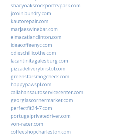
shadyoaksrockportrvpark.com
jccoinlaundry.com
kautorepair.com
marjaeswinebar.com
elmazatlanclinton.com
ideacoffeenyc.com
odieschillicothe.com
lacantinitagalesburg.com
pizzadeliverybristol.com
greenstarsmogcheck.com
happypawspl.com
callahansautoservicecenter.com
georgiascornermarket.com
perfectfit24-7.com
portugalprivatedriver.com
von-racer.com
coffeeshopcharleston.com