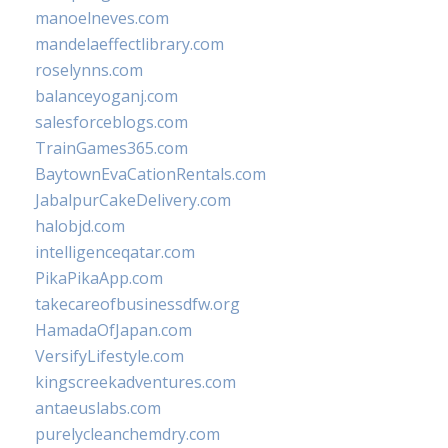
manoelneves.com
mandelaeffectlibrary.com
roselynns.com
balanceyoganj.com
salesforceblogs.com
TrainGames365.com
BaytownEvaCationRentals.com
JabalpurCakeDelivery.com
halobjd.com
intelligenceqatar.com
PikaPikaApp.com
takecareofbusinessdfw.org
HamadaOfJapan.com
VersifyLifestyle.com
kingscreekadventures.com
antaeuslabs.com
purelycleanchemdry.com