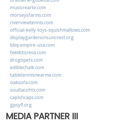
brasserie-gobette.com
musicrearte.com
morseysfarms.com
riverviewtennis.com
official-kelly-toys-squishmallows.com
displaygardenonsuncrest.org
bbq-empire-usa.com
feedstoreva.com
drogopets.com
ediblechalk.com
tabletennisnearme.com
oaksofa.com
soultacohtx.com
capishcaps.com
gpsyfl.org
MEDIA PARTNER III