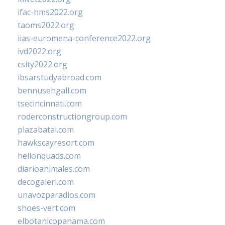
ifac-hms2022.org
taoms2022.org
iias-euromena-conference2022.org
ivd2022.org
csity2022.org
ibsarstudyabroad.com
bennusehgall.com
tsecincinnati.com
roderconstructiongroup.com
plazabatai.com
hawkscayresort.com
hellonquads.com
diarioanimales.com
decogaleri.com
unavozparadios.com
shoes-vert.com
elbotanicopanama.com