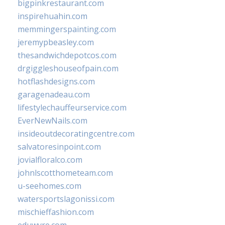
bigpinkrestaurant.com
inspirehuahin.com
memmingerspainting.com
jeremypbeasley.com
thesandwichdepotcos.com
drgiggleshouseofpain.com
hotflashdesigns.com
garagenadeau.com
lifestylechauffeurservice.com
EverNewNails.com
insideoutdecoratingcentre.com
salvatoresinpoint.com
jovialfloralco.com
johnlscotthometeam.com
u-seehomes.com
watersportslagonissi.com
mischieffashion.com