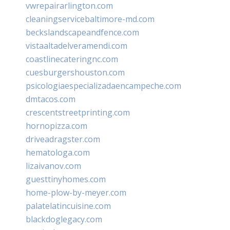
vwrepairarlington.com
cleaningservicebaltimore-md.com
beckslandscapeandfence.com
vistaaltadelveramendi.com
coastlinecateringnc.com
cuesburgershouston.com
psicologiaespecializadaencampeche.com
dmtacos.com
crescentstreetprinting.com
hornopizza.com
driveadragster.com
hematologa.com
lizaivanov.com
guesttinyhomes.com
home-plow-by-meyer.com
palatelatincuisine.com
blackdoglegacy.com