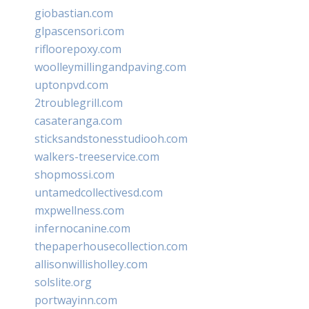
giobastian.com
glpascensori.com
rifloorepoxy.com
woolleymillingandpaving.com
uptonpvd.com
2troublegrill.com
casateranga.com
sticksandstonesstudiooh.com
walkers-treeservice.com
shopmossi.com
untamedcollectivesd.com
mxpwellness.com
infernocanine.com
thepaperhousecollection.com
allisonwillisholley.com
solslite.org
portwayinn.com