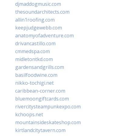
djmaddogmusic.com
thesoundarchitects.com
allin1roofing.com
keepjudgewebb.com
anatomyofadventure.com
drivancastillo.com
cmmedspa.com
midletontkd.com
gardensandgrills.com
basilfoodwine.com
nikko-tochigi.net
caribbean-corner.com
bluemoongiftcards.com
rivercitysteampunkexpo.com
kchoops.net
mountainsideskateshop.com
kirtlandcitytavern.com