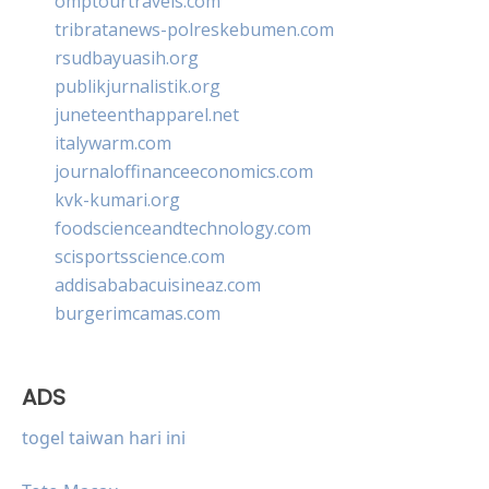
omptourtravels.com
tribratanews-polreskebumen.com
rsudbayuasih.org
publikjurnalistik.org
juneteenthapparel.net
italywarm.com
journaloffinanceeconomics.com
kvk-kumari.org
foodscienceandtechnology.com
scisportsscience.com
addisababacuisineaz.com
burgerimcamas.com
ADS
togel taiwan hari ini