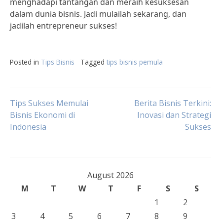
menghadapi tantangan dan meraih kesuksesan
dalam dunia bisnis. Jadi mulailah sekarang, dan
jadilah entrepreneur sukses!
Posted in
Tips Bisnis
Tagged
tips bisnis pemula
Post
Tips Sukses Memulai
Berita Bisnis Terkini:
Bisnis Ekonomi di
Inovasi dan Strategi
Indonesia
Sukses
navigation
August 2026
M
T
W
T
F
S
S
1
2
3
4
5
6
7
8
9