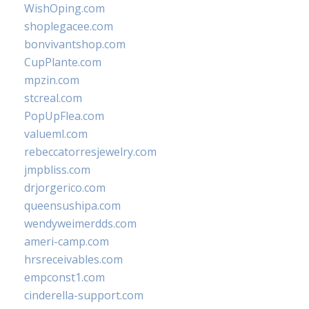
WishOping.com
shoplegacee.com
bonvivantshop.com
CupPlante.com
mpzin.com
stcreal.com
PopUpFlea.com
valueml.com
rebeccatorresjewelry.com
jmpbliss.com
drjorgerico.com
queensushipa.com
wendyweimerdds.com
ameri-camp.com
hrsreceivables.com
empconst1.com
cinderella-support.com