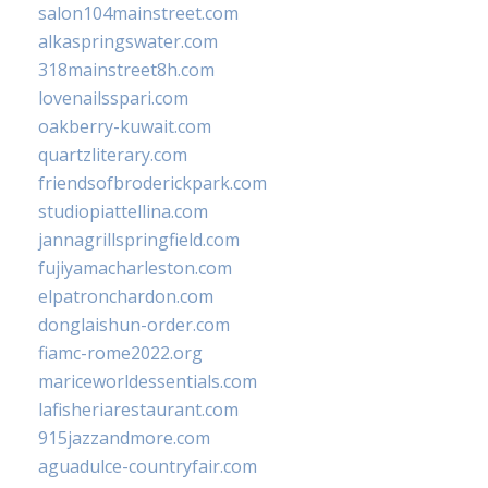
salon104mainstreet.com
alkaspringswater.com
318mainstreet8h.com
lovenailsspari.com
oakberry-kuwait.com
quartzliterary.com
friendsofbroderickpark.com
studiopiattellina.com
jannagrillspringfield.com
fujiyamacharleston.com
elpatronchardon.com
donglaishun-order.com
fiamc-rome2022.org
mariceworldessentials.com
lafisheriarestaurant.com
915jazzandmore.com
aguadulce-countryfair.com