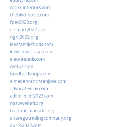
eduwyre.com
retro-interiors.com
theblvd-boise.com
fpet2023.org
e-smart2022.org
ngrc2022.org
leesfamilyfoods.com
lewis-lewis-cpas.com
eleontennis.com
cyetus.com
bradfordshops.com
almadenranchsanjose.com
advocatevijay.com
adlibilimler2023.com
naswwebed.org
balithut-manado.org
alteregotradingcompany.org
aprce2022.com