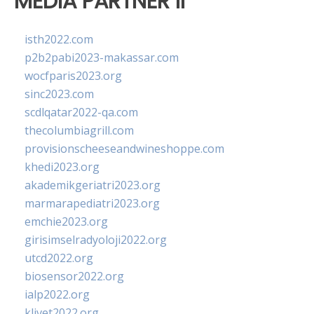
MEDIA PARTNER II
isth2022.com
p2b2pabi2023-makassar.com
wocfparis2023.org
sinc2023.com
scdlqatar2022-qa.com
thecolumbiagrill.com
provisionscheeseandwineshoppe.com
khedi2023.org
akademikgeriatri2023.org
marmarapediatri2023.org
emchie2023.org
girisimselradyoloji2022.org
utcd2022.org
biosensor2022.org
ialp2022.org
klivet2022.org