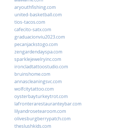
aryouthfishing.com
united-basketball.com
tios-tacos.com
cafecito-satx.com
graduacionviu2023.com
pecanjackstogo.com
zengardendayspa.com
sparklejewelryinc.com
ironcladtattoostudio.com
bruinshome.com
annascleaningsvc.com
wolfcitytattoo.com
oysterbayturkeytrot.com
lafronterarestauranteybar.com
lilyandrosetearoom.com
olivesburgberrypatch.com
theslushkids.com