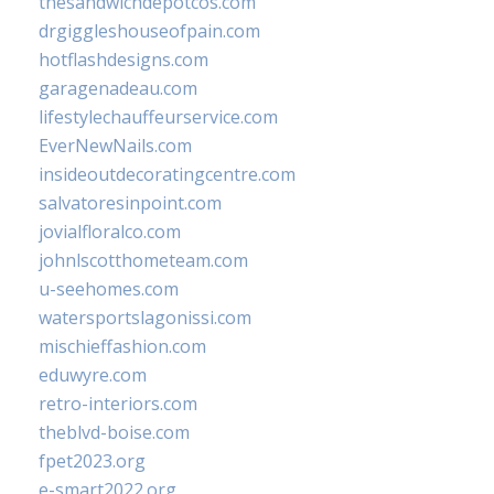
thesandwichdepotcos.com
drgiggleshouseofpain.com
hotflashdesigns.com
garagenadeau.com
lifestylechauffeurservice.com
EverNewNails.com
insideoutdecoratingcentre.com
salvatoresinpoint.com
jovialfloralco.com
johnlscotthometeam.com
u-seehomes.com
watersportslagonissi.com
mischieffashion.com
eduwyre.com
retro-interiors.com
theblvd-boise.com
fpet2023.org
e-smart2022.org