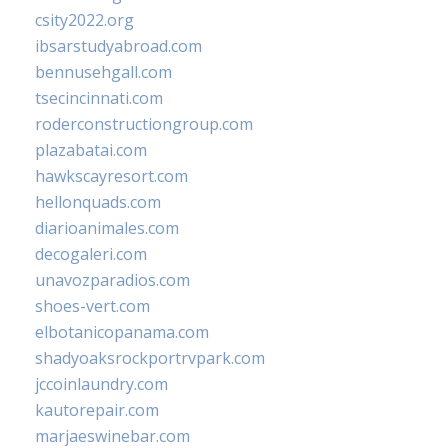
csity2022.org
ibsarstudyabroad.com
bennusehgall.com
tsecincinnati.com
roderconstructiongroup.com
plazabatai.com
hawkscayresort.com
hellonquads.com
diarioanimales.com
decogaleri.com
unavozparadios.com
shoes-vert.com
elbotanicopanama.com
shadyoaksrockportrvpark.com
jccoinlaundry.com
kautorepair.com
marjaeswinebar.com