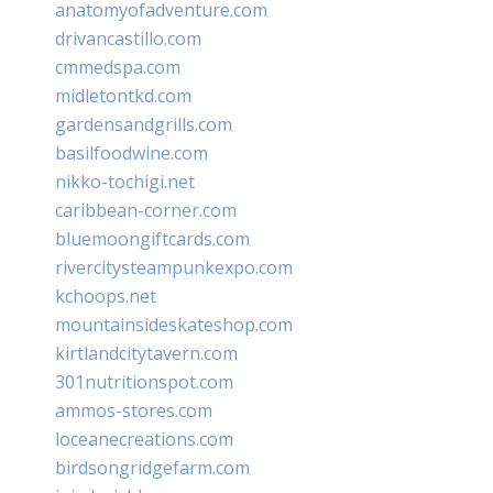
anatomyofadventure.com
drivancastillo.com
cmmedspa.com
midletontkd.com
gardensandgrills.com
basilfoodwine.com
nikko-tochigi.net
caribbean-corner.com
bluemoongiftcards.com
rivercitysteampunkexpo.com
kchoops.net
mountainsideskateshop.com
kirtlandcitytavern.com
301nutritionspot.com
ammos-stores.com
loceanecreations.com
birdsongridgefarm.com