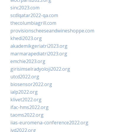
wocfparis2023.org
sinc2023.com
scdlqatar2022-qa.com
thecolumbiagrill.com
provisionscheeseandwineshoppe.com
khedi2023.org
akademikgeriatri2023.org
marmarapediatri2023.org
emchie2023.org
girisimselradyoloji2022.org
utcd2022.org
biosensor2022.org
ialp2022.org
klivet2022.org
ifac-hms2022.org
taoms2022.org
iias-euromena-conference2022.org
ivd2022.org