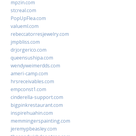
mpzin.com
stcreal.com
PopUpFlea.com
valueml.com
rebeccatorresjewelry.com
jmpbliss.com
drjorgerico.com
queensushipa.com
wendyweimerdds.com
ameri-camp.com
hrsreceivables.com
empconst1.com
cinderella-support.com
bigpinkrestaurant.com
inspirehuahin.com
memmingerspainting.com
jeremypbeasley.com