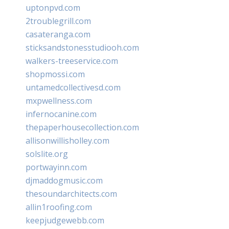
uptonpvd.com
2troublegrill.com
casateranga.com
sticksandstonesstudiooh.com
walkers-treeservice.com
shopmossi.com
untamedcollectivesd.com
mxpwellness.com
infernocanine.com
thepaperhousecollection.com
allisonwillisholley.com
solslite.org
portwayinn.com
djmaddogmusic.com
thesoundarchitects.com
allin1roofing.com
keepjudgewebb.com