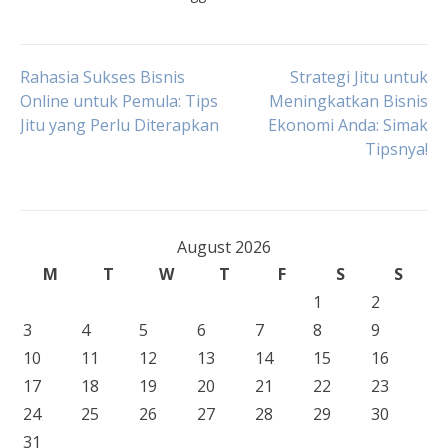
Post
Rahasia Sukses Bisnis
Strategi Jitu untuk
Online untuk Pemula: Tips
Meningkatkan Bisnis
Jitu yang Perlu Diterapkan
Ekonomi Anda: Simak
navigation
Tipsnya!
August 2026
M
T
W
T
F
S
S
1
2
3
4
5
6
7
8
9
10
11
12
13
14
15
16
17
18
19
20
21
22
23
24
25
26
27
28
29
30
31