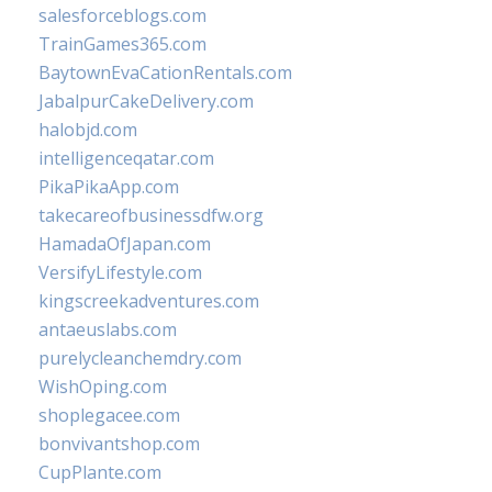
salesforceblogs.com
TrainGames365.com
BaytownEvaCationRentals.com
JabalpurCakeDelivery.com
halobjd.com
intelligenceqatar.com
PikaPikaApp.com
takecareofbusinessdfw.org
HamadaOfJapan.com
VersifyLifestyle.com
kingscreekadventures.com
antaeuslabs.com
purelycleanchemdry.com
WishOping.com
shoplegacee.com
bonvivantshop.com
CupPlante.com