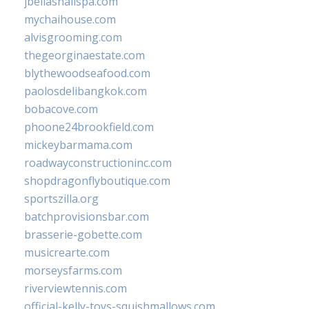
jbellasnailspa.com
mychaihouse.com
alvisgrooming.com
thegeorginaestate.com
blythewoodseafood.com
paolosdelibangkok.com
bobacove.com
phoone24brookfield.com
mickeybarmama.com
roadwayconstructioninc.com
shopdragonflyboutique.com
sportszilla.org
batchprovisionsbar.com
brasserie-gobette.com
musicrearte.com
morseysfarms.com
riverviewtennis.com
official-kelly-toys-squishmallows.com