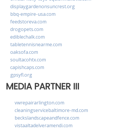
displaygardenonsuncrest.org
bbq-empire-usa.com
feedstoreva.com
drogopets.com
ediblechalk.com
tabletennisnearme.com
oaksofa.com
soultacohtx.com
capishcaps.com
gpsyfl.org
MEDIA PARTNER III
vwrepairarlington.com
cleaningservicebaltimore-md.com
beckslandscapeandfence.com
vistaaltadelveramendi.com