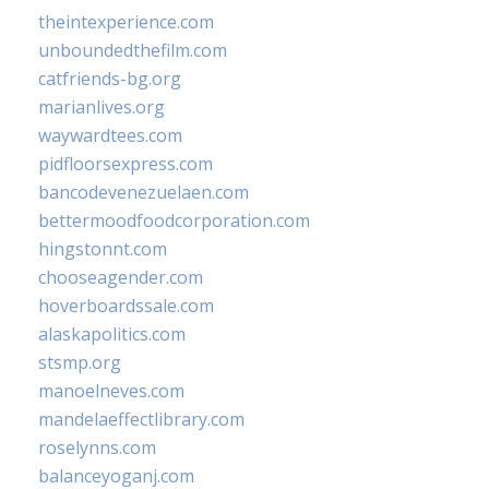
theintexperience.com
unboundedthefilm.com
catfriends-bg.org
marianlives.org
waywardtees.com
pidfloorsexpress.com
bancodevenezuelaen.com
bettermoodfoodcorporation.com
hingstonnt.com
chooseagender.com
hoverboardssale.com
alaskapolitics.com
stsmp.org
manoelneves.com
mandelaeffectlibrary.com
roselynns.com
balanceyoganj.com