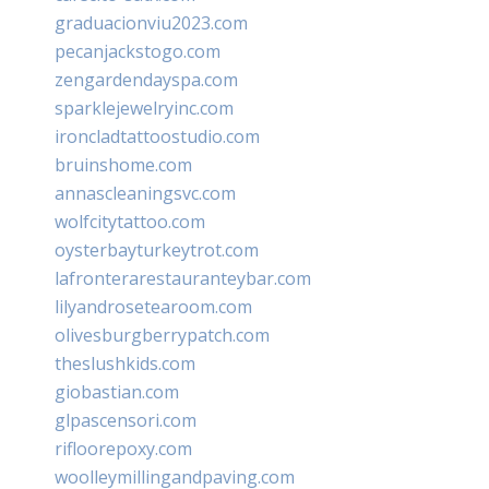
graduacionviu2023.com
pecanjackstogo.com
zengardendayspa.com
sparklejewelryinc.com
ironcladtattoostudio.com
bruinshome.com
annascleaningsvc.com
wolfcitytattoo.com
oysterbayturkeytrot.com
lafronterarestauranteybar.com
lilyandrosetearoom.com
olivesburgberrypatch.com
theslushkids.com
giobastian.com
glpascensori.com
rifloorepoxy.com
woolleymillingandpaving.com