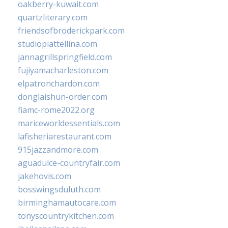
oakberry-kuwait.com
quartzliterary.com
friendsofbroderickpark.com
studiopiattellina.com
jannagrillspringfield.com
fujiyamacharleston.com
elpatronchardon.com
donglaishun-order.com
fiamc-rome2022.org
mariceworldessentials.com
lafisheriarestaurant.com
915jazzandmore.com
aguadulce-countryfair.com
jakehovis.com
bosswingsduluth.com
birminghamautocare.com
tonyscountrykitchen.com