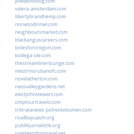
joiedevivblog.com
valera-amsterdam.com
libertybrandhemp.com
norwoodinnwi.com
neighboursmarket.com
blackanguscareers.com
bolesfororegon.com
bodega-ole.com
thestreamlinerlounge.com
mestrinorubanofc.com
novelatherton.com
nassvalleygardens.net
electjohnstewart.com
omptourtravels.com
tribratanews-polreskebumen.com
rsudbayuasih.org
publikjurnalistik.org
juneteenthapparel.net