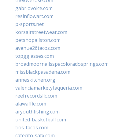
theloverose.com
gabriovoice.com
resinflowart.com
p-sports.net
korsairstreetwear.com
petshopallston.com
avenue26tacos.com
topgglasses.com
broadmoornailsspacoloradosprings.com
missblackpasadena.com
anneskitchen.org
valenciamarketytaqueria.com
reefrecordsllc.com
alawaffle.com
aryouthfishing.com
united-basketball.com
tios-tacos.com
cafecito-satx.com