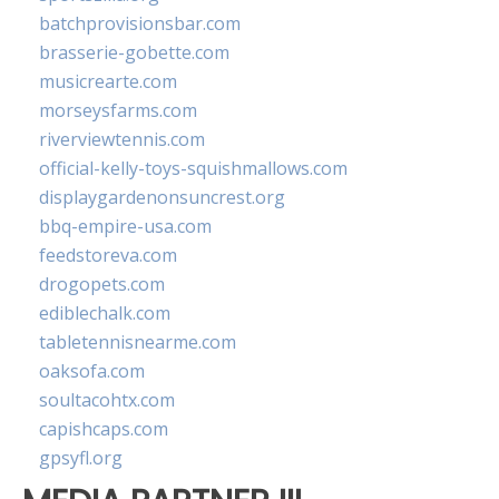
batchprovisionsbar.com
brasserie-gobette.com
musicrearte.com
morseysfarms.com
riverviewtennis.com
official-kelly-toys-squishmallows.com
displaygardenonsuncrest.org
bbq-empire-usa.com
feedstoreva.com
drogopets.com
ediblechalk.com
tabletennisnearme.com
oaksofa.com
soultacohtx.com
capishcaps.com
gpsyfl.org