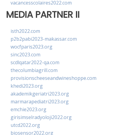
vacancesscolaires2022.com
MEDIA PARTNER II
isth2022.com
p2b2pabi2023-makassar.com
wocfparis2023.org
sinc2023.com
scdlqatar2022-qa.com
thecolumbiagrill.com
provisionscheeseandwineshoppe.com
khedi2023.org
akademikgeriatri2023.org
marmarapediatri2023.org
emchie2023.org
girisimselradyoloji2022.org
utcd2022.org
biosensor2022.org