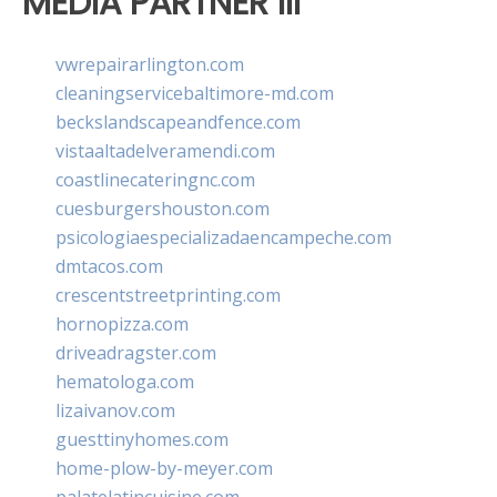
MEDIA PARTNER III
vwrepairarlington.com
cleaningservicebaltimore-md.com
beckslandscapeandfence.com
vistaaltadelveramendi.com
coastlinecateringnc.com
cuesburgershouston.com
psicologiaespecializadaencampeche.com
dmtacos.com
crescentstreetprinting.com
hornopizza.com
driveadragster.com
hematologa.com
lizaivanov.com
guesttinyhomes.com
home-plow-by-meyer.com
palatelatincuisine.com