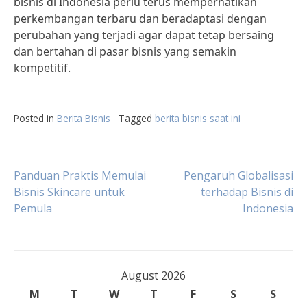
bisnis di Indonesia perlu terus memperhatikan
perkembangan terbaru dan beradaptasi dengan
perubahan yang terjadi agar dapat tetap bersaing
dan bertahan di pasar bisnis yang semakin
kompetitif.
Posted in
Berita Bisnis
Tagged
berita bisnis saat ini
Post
Panduan Praktis Memulai
Pengaruh Globalisasi
Bisnis Skincare untuk
terhadap Bisnis di
Pemula
Indonesia
navigation
August 2026
M
T
W
T
F
S
S