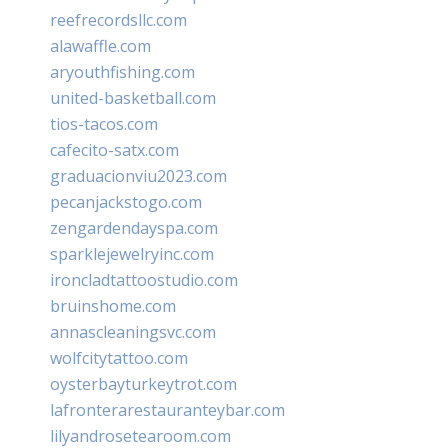
reefrecordsllc.com
alawaffle.com
aryouthfishing.com
united-basketball.com
tios-tacos.com
cafecito-satx.com
graduacionviu2023.com
pecanjackstogo.com
zengardendayspa.com
sparklejewelryinc.com
ironcladtattoostudio.com
bruinshome.com
annascleaningsvc.com
wolfcitytattoo.com
oysterbayturkeytrot.com
lafronterarestauranteybar.com
lilyandrosetearoom.com