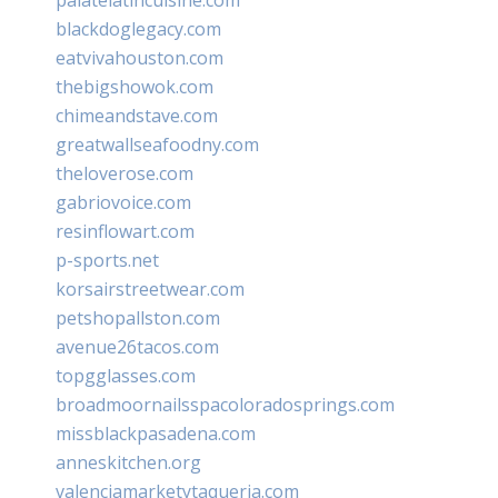
blackdoglegacy.com
eatvivahouston.com
thebigshowok.com
chimeandstave.com
greatwallseafoodny.com
theloverose.com
gabriovoice.com
resinflowart.com
p-sports.net
korsairstreetwear.com
petshopallston.com
avenue26tacos.com
topgglasses.com
broadmoornailsspacoloradosprings.com
missblackpasadena.com
anneskitchen.org
valenciamarketytaqueria.com