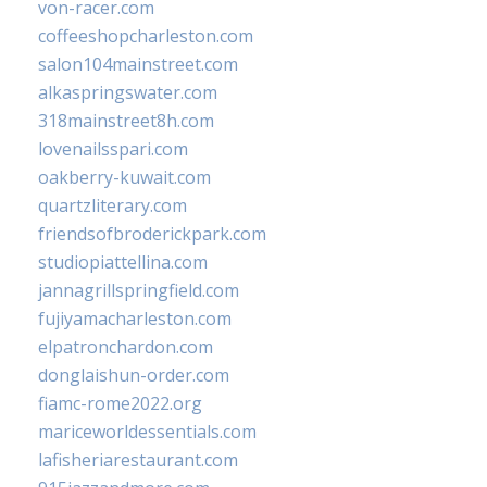
von-racer.com
coffeeshopcharleston.com
salon104mainstreet.com
alkaspringswater.com
318mainstreet8h.com
lovenailsspari.com
oakberry-kuwait.com
quartzliterary.com
friendsofbroderickpark.com
studiopiattellina.com
jannagrillspringfield.com
fujiyamacharleston.com
elpatronchardon.com
donglaishun-order.com
fiamc-rome2022.org
mariceworldessentials.com
lafisheriarestaurant.com