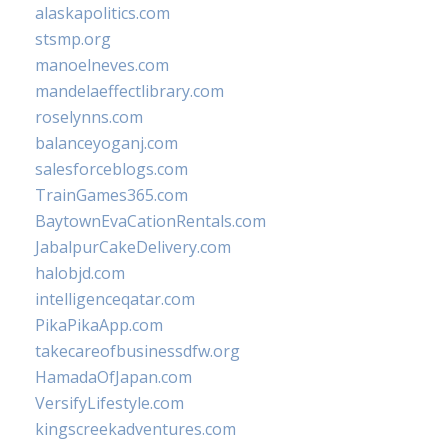
alaskapolitics.com
stsmp.org
manoelneves.com
mandelaeffectlibrary.com
roselynns.com
balanceyoganj.com
salesforceblogs.com
TrainGames365.com
BaytownEvaCationRentals.com
JabalpurCakeDelivery.com
halobjd.com
intelligenceqatar.com
PikaPikaApp.com
takecareofbusinessdfw.org
HamadaOfJapan.com
VersifyLifestyle.com
kingscreekadventures.com