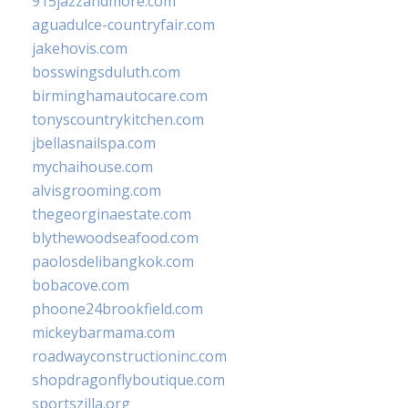
915jazzandmore.com
aguadulce-countryfair.com
jakehovis.com
bosswingsduluth.com
birminghamautocare.com
tonyscountrykitchen.com
jbellasnailspa.com
mychaihouse.com
alvisgrooming.com
thegeorginaestate.com
blythewoodseafood.com
paolosdelibangkok.com
bobacove.com
phoone24brookfield.com
mickeybarmama.com
roadwayconstructioninc.com
shopdragonflyboutique.com
sportszilla.org