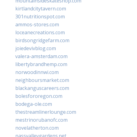
mountainsideskateshop.com
kirtlandcitytavern.com
301nutritionspot.com
ammos-stores.com
loceanecreations.com
birdsongridgefarm.com
joiedevivblog.com
valera-amsterdam.com
libertybrandhemp.com
norwoodinnwi.com
neighboursmarket.com
blackanguscareers.com
bolesfororegon.com
bodega-ole.com
thestreamlinerlounge.com
mestrinorubanofc.com
novelatherton.com
nassvalleygardens.net