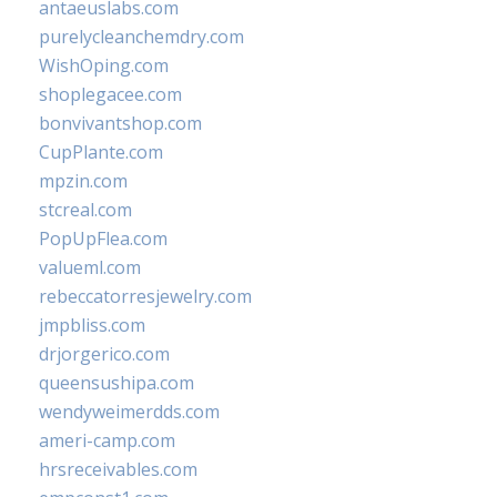
antaeuslabs.com
purelycleanchemdry.com
WishOping.com
shoplegacee.com
bonvivantshop.com
CupPlante.com
mpzin.com
stcreal.com
PopUpFlea.com
valueml.com
rebeccatorresjewelry.com
jmpbliss.com
drjorgerico.com
queensushipa.com
wendyweimerdds.com
ameri-camp.com
hrsreceivables.com