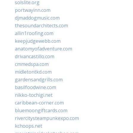
solslite.org
portwayinn.com
djmaddogmusic.com
thesoundarchitects.com
allin1roofing.com
keepjudgewebb.com
anatomyofadventure.com
drivancastillo.com
cmmedspa.com
midletontkd.com
gardensandgrills.com
basilfoodwine.com
nikko-tochigi.net
caribbean-corner.com
bluemoongiftcards.com
rivercitysteampunkexpo.com
kchoops.net