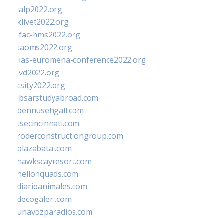
ialp2022.org
klivet2022.org
ifac-hms2022.org
taoms2022.org
iias-euromena-conference2022.org
ivd2022.org
csity2022.org
ibsarstudyabroad.com
bennusehgall.com
tsecincinnati.com
roderconstructiongroup.com
plazabatai.com
hawkscayresort.com
hellonquads.com
diarioanimales.com
decogaleri.com
unavozparadios.com