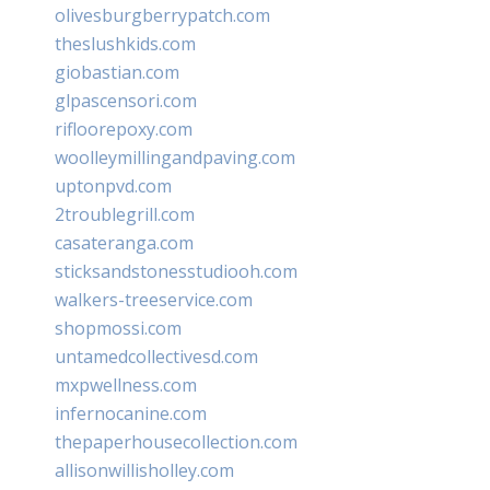
olivesburgberrypatch.com
theslushkids.com
giobastian.com
glpascensori.com
rifloorepoxy.com
woolleymillingandpaving.com
uptonpvd.com
2troublegrill.com
casateranga.com
sticksandstonesstudiooh.com
walkers-treeservice.com
shopmossi.com
untamedcollectivesd.com
mxpwellness.com
infernocanine.com
thepaperhousecollection.com
allisonwillisholley.com