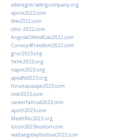
alteregotradingcompany.org
aprce2022.com
ibie2022.com
sbcc-2022.com
AngolaOilAndGas2022.com
Convoy4Freedom2022.com
grur2023.org
hkhk2023.org
napm2023.org
apsdfd2023.org
forumausape2023.com
imkl2023.com
careerfaircsd2023.com
apsth2023.com
MedItRio2023.org
lcicon2023boston.com
waitangidayfestival2022.com