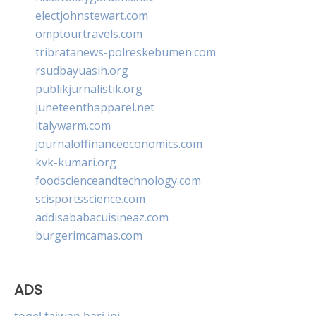
electjohnstewart.com
omptourtravels.com
tribratanews-polreskebumen.com
rsudbayuasih.org
publikjurnalistik.org
juneteenthapparel.net
italywarm.com
journaloffinanceeconomics.com
kvk-kumari.org
foodscienceandtechnology.com
scisportsscience.com
addisababacuisineaz.com
burgerimcamas.com
ADS
togel taiwan hari ini