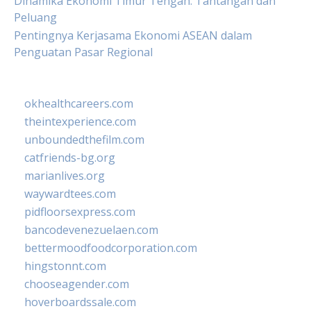
Dinamika Ekonomi Timur Tengah: Tantangan dan
Peluang
Pentingnya Kerjasama Ekonomi ASEAN dalam
Penguatan Pasar Regional
okhealthcareers.com
theintexperience.com
unboundedthefilm.com
catfriends-bg.org
marianlives.org
waywardtees.com
pidfloorsexpress.com
bancodevenezuelaen.com
bettermoodfoodcorporation.com
hingstonnt.com
chooseagender.com
hoverboardssale.com