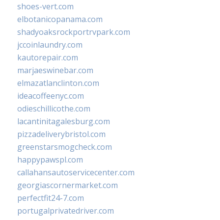
shoes-vert.com
elbotanicopanama.com
shadyoaksrockportrvpark.com
jccoinlaundry.com
kautorepair.com
marjaeswinebar.com
elmazatlanclinton.com
ideacoffeenyc.com
odieschillicothe.com
lacantinitagalesburg.com
pizzadeliverybristol.com
greenstarsmogcheck.com
happypawspl.com
callahansautoservicecenter.com
georgiascornermarket.com
perfectfit24-7.com
portugalprivatedriver.com