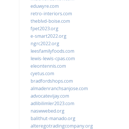
eduwyre.com
retro-interiors.com
theblvd-boise.com
fpet2023.org
e-smart2022.org
ngrc2022.org
leesfamilyfoods.com
lewis-lewis-cpas.com
eleontennis.com
cyetus.com
bradfordshops.com
almadenranchsanjose.com
advocatevijay.com
adlibilimler2023.com
naswwebed.org
balithut-manado.org
alteregotradingcompany.org