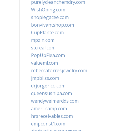
purelycleanchemdry.com
WishOping.com
shoplegacee.com
bonvivantshop.com
CupPlante.com
mpzin.com
stcreal.com
PopUpFlea.com
valueml.com
rebeccatorresjewelry.com
jmpbliss.com
drjorgerico.com
queensushipa.com
wendyweimerdds.com
ameri-camp.com
hrsreceivables.com
empconst1.com