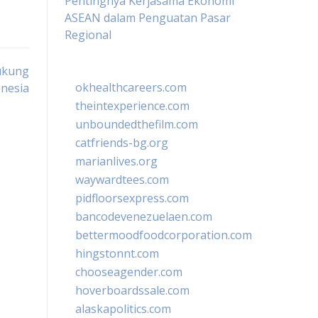
Pentingnya Kerjasama Ekonomi
ASEAN dalam Penguatan Pasar
Regional
ukung
okhealthcareers.com
nesia
theintexperience.com
unboundedthefilm.com
catfriends-bg.org
marianlives.org
waywardtees.com
pidfloorsexpress.com
bancodevenezuelaen.com
bettermoodfoodcorporation.com
hingstonnt.com
chooseagender.com
hoverboardssale.com
alaskapolitics.com