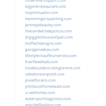
cinderella-support.com
bigpinkrestaurant.com
inspirehuahin.com
memmingerspainting.com
jeremypbeasley.com
thesandwichdepotcos.com
drgiggleshouseofpain.com
hotflashdesigns.com
garagenadeau.com
lifestylechauffeurservice.com
EverNewNails.com
insideoutdecoratingcentre.com
salvatoresinpoint.com
jovialfloralco.com
johnlscotthometeam.com
u-seehomes.com
watersportslagonissi.com
mischieffashion.com