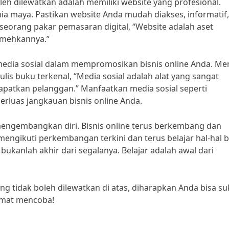
boleh dilewatkan adalah memiliki website yang profesional.
nia maya. Pastikan website Anda mudah diakses, informatif
seorang pakar pemasaran digital, “Website adalah aset
emehkannya.”
 media sosial dalam mempromosikan bisnis online Anda. Me
is buku terkenal, “Media sosial adalah alat yang sangat
tkan pelanggan.” Manfaatkan media sosial seperti
rluas jangkauan bisnis online Anda.
 mengembangkan diri. Bisnis online terus berkembang dan
mengikuti perkembangan terkini dan terus belajar hal-hal b
r bukanlah akhir dari segalanya. Belajar adalah awal dari
g tidak boleh dilewatkan di atas, diharapkan Anda bisa su
lamat mencoba!