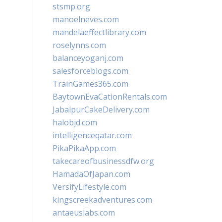
stsmp.org
manoelneves.com
mandelaeffectlibrary.com
roselynns.com
balanceyoganj.com
salesforceblogs.com
TrainGames365.com
BaytownEvaCationRentals.com
JabalpurCakeDelivery.com
halobjd.com
intelligenceqatar.com
PikaPikaApp.com
takecareofbusinessdfw.org
HamadaOfJapan.com
VersifyLifestyle.com
kingscreekadventures.com
antaeuslabs.com