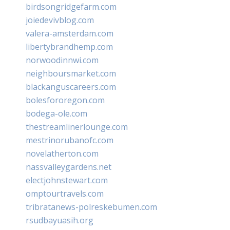
birdsongridgefarm.com
joiedevivblog.com
valera-amsterdam.com
libertybrandhemp.com
norwoodinnwi.com
neighboursmarket.com
blackanguscareers.com
bolesfororegon.com
bodega-ole.com
thestreamlinerlounge.com
mestrinorubanofc.com
novelatherton.com
nassvalleygardens.net
electjohnstewart.com
omptourtravels.com
tribratanews-polreskebumen.com
rsudbayuasih.org