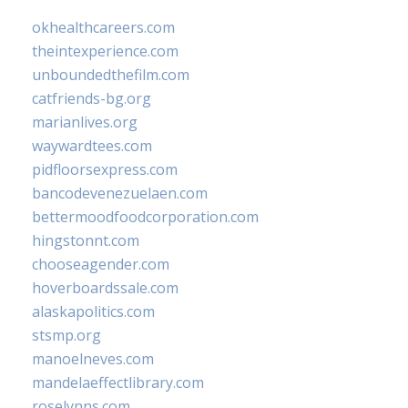
okhealthcareers.com
theintexperience.com
unboundedthefilm.com
catfriends-bg.org
marianlives.org
waywardtees.com
pidfloorsexpress.com
bancodevenezuelaen.com
bettermoodfoodcorporation.com
hingstonnt.com
chooseagender.com
hoverboardssale.com
alaskapolitics.com
stsmp.org
manoelneves.com
mandelaeffectlibrary.com
roselynns.com