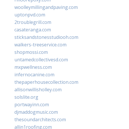
woolleymillingandpaving.com
uptonpvd.com
2troublegrill.com
casateranga.com
sticksandstonesstudiooh.com
walkers-treeservice.com
shopmossi.com
untamedcollectivesd.com
mxpwellness.com
infernocanine.com
thepaperhousecollection.com
allisonwillisholley.com
solslite.org
portwayinn.com
djmaddogmusic.com
thesoundarchitects.com
allin1roofing.com