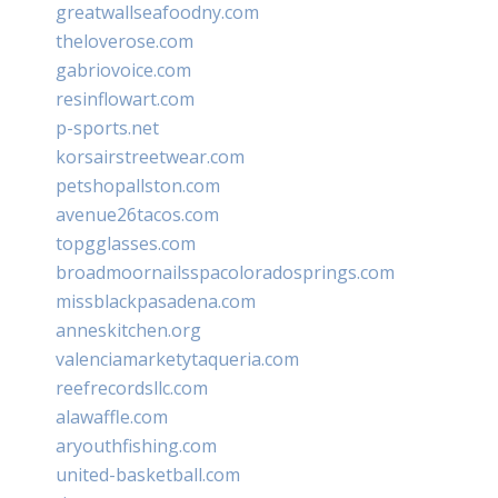
greatwallseafoodny.com
theloverose.com
gabriovoice.com
resinflowart.com
p-sports.net
korsairstreetwear.com
petshopallston.com
avenue26tacos.com
topgglasses.com
broadmoornailsspacoloradosprings.com
missblackpasadena.com
anneskitchen.org
valenciamarketytaqueria.com
reefrecordsllc.com
alawaffle.com
aryouthfishing.com
united-basketball.com