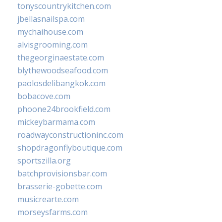
tonyscountrykitchen.com
jbellasnailspa.com
mychaihouse.com
alvisgrooming.com
thegeorginaestate.com
blythewoodseafood.com
paolosdelibangkok.com
bobacove.com
phoone24brookfield.com
mickeybarmama.com
roadwayconstructioninc.com
shopdragonflyboutique.com
sportszilla.org
batchprovisionsbar.com
brasserie-gobette.com
musicrearte.com
morseysfarms.com