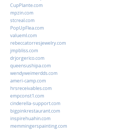
CupPlante.com
mpzin.com
stcreal.com
PopUpFlea.com
valueml.com
rebeccatorresjewelry.com
jmpbliss.com
drjorgerico.com
queensushipa.com
wendyweimerdds.com
ameri-camp.com
hrsreceivables.com
empconst1.com
cinderella-support.com
bigpinkrestaurant.com
inspirehuahin.com
memmingerspainting.com