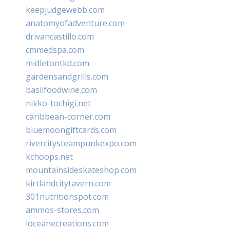
keepjudgewebb.com
anatomyofadventure.com
drivancastillo.com
cmmedspa.com
midletontkd.com
gardensandgrills.com
basilfoodwine.com
nikko-tochigi.net
caribbean-corner.com
bluemoongiftcards.com
rivercitysteampunkexpo.com
kchoops.net
mountainsideskateshop.com
kirtlandcitytavern.com
301nutritionspot.com
ammos-stores.com
loceanecreations.com