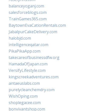
balanceyoganj.com
salesforceblogs.com
TrainGames365.com
BaytownEvaCationRentals.com
JabalpurCakeDelivery.com
halobjd.com
intelligenceqatar.com
PikaPikaApp.com
takecareofbusinessdfw.org
HamadaOfJapan.com
VersifyLifestyle.com
kingscreekadventures.com
antaeuslabs.com
purelycleanchemdry.com
WishOping.com
shoplegacee.com
bonvivantshop.com