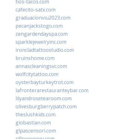
tios-tacos.com
cafecito-satx.com
graduacionviu2023.com
pecanjackstogo.com
zengardendayspa.com
sparklejewelryinc.com
ironcladtattoostudio.com
bruinshome.com
annascleaningsvc.com
wolfcitytattoo.com
oysterbayturkeytrot.com
lafronterarestauranteybar.com
lilyandrosetearoom.com
olivesburgberrypatch.com
theslushkids.com
giobastian.com
glpascensori.com
rifloorepoxy.com