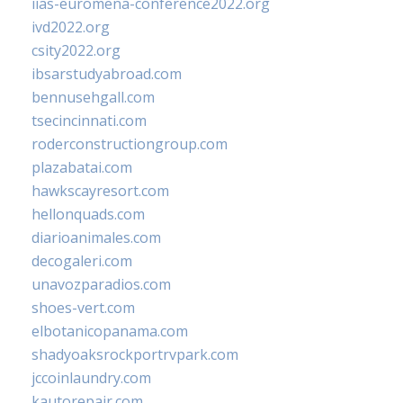
iias-euromena-conference2022.org
ivd2022.org
csity2022.org
ibsarstudyabroad.com
bennusehgall.com
tsecincinnati.com
roderconstructiongroup.com
plazabatai.com
hawkscayresort.com
hellonquads.com
diarioanimales.com
decogaleri.com
unavozparadios.com
shoes-vert.com
elbotanicopanama.com
shadyoaksrockportrvpark.com
jccoinlaundry.com
kautorepair.com