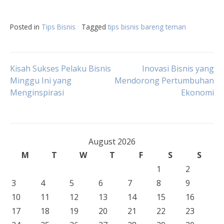
Posted in
Tips Bisnis
Tagged
tips bisnis bareng teman
Post
Kisah Sukses Pelaku Bisnis
Inovasi Bisnis yang
Minggu Ini yang
Mendorong Pertumbuhan
Menginspirasi
Ekonomi
navigation
August 2026
M
T
W
T
F
S
S
1
2
3
4
5
6
7
8
9
10
11
12
13
14
15
16
17
18
19
20
21
22
23