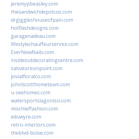
jeremypbeasley.com
thesandwichdepotcos.com
drgiggleshouseofpain.com
hotflashdesigns.com
garagenadeau.com
lifestylechauffeurservice.com
EverNewNails.com
insideoutdecoratingcentre.com
salvatoresinpoint.com
jovialfloralco.com
johnlscotthometeam.com
u-seehomes.com
watersportslagonissi.com
mischieffashion.com
eduwyre.com
retro-interiors.com
theblvd-boise.com