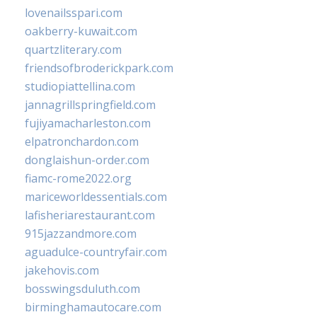
lovenailsspari.com
oakberry-kuwait.com
quartzliterary.com
friendsofbroderickpark.com
studiopiattellina.com
jannagrillspringfield.com
fujiyamacharleston.com
elpatronchardon.com
donglaishun-order.com
fiamc-rome2022.org
mariceworldessentials.com
lafisheriarestaurant.com
915jazzandmore.com
aguadulce-countryfair.com
jakehovis.com
bosswingsduluth.com
birminghamautocare.com