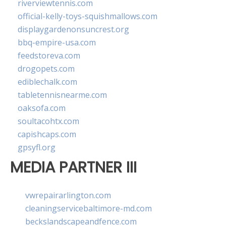
riverviewtennis.com
official-kelly-toys-squishmallows.com
displaygardenonsuncrest.org
bbq-empire-usa.com
feedstoreva.com
drogopets.com
ediblechalk.com
tabletennisnearme.com
oaksofa.com
soultacohtx.com
capishcaps.com
gpsyfl.org
MEDIA PARTNER III
vwrepairarlington.com
cleaningservicebaltimore-md.com
beckslandscapeandfence.com