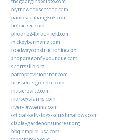
thegeorginaestate.com
blythewoodseafood.com
paolosdelibangkok.com
bobacove.com
phoone24brookfield.com
mickeybarmama.com
roadwayconstructioninc.com
shopdragonflyboutique.com
sportszilla.org
batchprovisionsbar.com
brasserie-gobette.com
musicrearte.com
morseysfarms.com
riverviewtennis.com
official-kelly-toys-squishmallows.com
displaygardenonsuncrest.org
bbq-empire-usa.com
feedstoreva.com