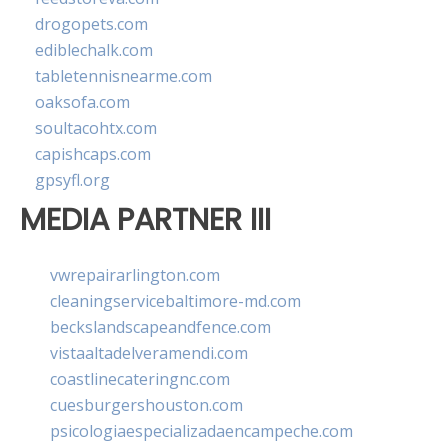
drogopets.com
ediblechalk.com
tabletennisnearme.com
oaksofa.com
soultacohtx.com
capishcaps.com
gpsyfl.org
MEDIA PARTNER III
vwrepairarlington.com
cleaningservicebaltimore-md.com
beckslandscapeandfence.com
vistaaltadelveramendi.com
coastlinecateringnc.com
cuesburgershouston.com
psicologiaespecializadaencampeche.com