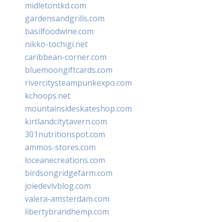
midletontkd.com
gardensandgrills.com
basilfoodwine.com
nikko-tochigi.net
caribbean-corner.com
bluemoongiftcards.com
rivercitysteampunkexpo.com
kchoops.net
mountainsideskateshop.com
kirtlandcitytavern.com
301nutritionspot.com
ammos-stores.com
loceanecreations.com
birdsongridgefarm.com
joiedevivblog.com
valera-amsterdam.com
libertybrandhemp.com