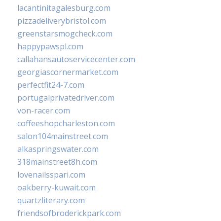
lacantinitagalesburg.com
pizzadeliverybristol.com
greenstarsmogcheck.com
happypawspl.com
callahansautoservicecenter.com
georgiascornermarket.com
perfectfit24-7.com
portugalprivatedriver.com
von-racer.com
coffeeshopcharleston.com
salon104mainstreet.com
alkaspringswater.com
318mainstreet8h.com
lovenailsspari.com
oakberry-kuwait.com
quartzliterary.com
friendsofbroderickpark.com