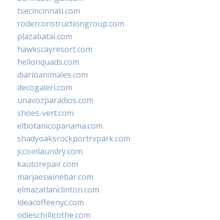
tsecincinnati.com
roderconstructiongroup.com
plazabatai.com
hawkscayresort.com
hellonquads.com
diarioanimales.com
decogaleri.com
unavozparadios.com
shoes-vert.com
elbotanicopanama.com
shadyoaksrockportrvpark.com
jccoinlaundry.com
kautorepair.com
marjaeswinebar.com
elmazatlanclinton.com
ideacoffeenyc.com
odieschillicothe.com