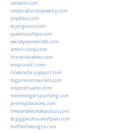
valueml.com
rebeccatorresjewelry.com
jmpbliss.com
drjorgerico.com
queensushipa.com
wendyweimerdds.com
ameri-camp.com
hrsreceivables.com
empconst1.com
cinderella-support.com
bigpinkrestaurant.com
inspirehuahin.com
memmingerspainting.com
jeremypbeasley.com
thesandwichdepotcos.com
drgiggleshouseofpain.com
hotflashdesigns.com