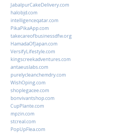
JabalpurCakeDelivery.com
halobjd.com
intelligenceqatar.com
PikaPikaApp.com
takecareofbusinessdfw.org
HamadaOfJapan.com
VersifyLifestyle.com
kingscreekadventures.com
antaeuslabs.com
purelycleanchemdry.com
WishOping.com
shoplegacee.com
bonvivantshop.com
CupPlante.com
mpzin.com
stcreal.com
PopUpFlea.com