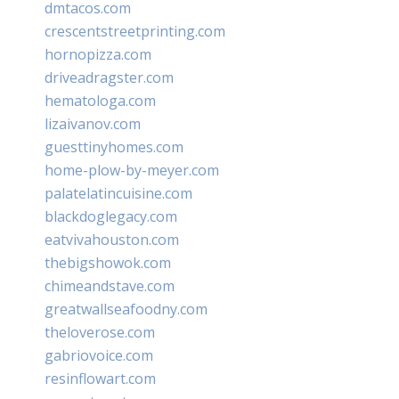
dmtacos.com
crescentstreetprinting.com
hornopizza.com
driveadragster.com
hematologa.com
lizaivanov.com
guesttinyhomes.com
home-plow-by-meyer.com
palatelatincuisine.com
blackdoglegacy.com
eatvivahouston.com
thebigshowok.com
chimeandstave.com
greatwallseafoodny.com
theloverose.com
gabriovoice.com
resinflowart.com