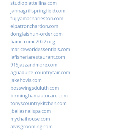
studiopiattellina.com
jannagrillspringfield.com
fujiyamacharleston.com
elpatronchardon.com
donglaishun-order.com
fiamc-rome2022.org
mariceworldessentials.com
lafisheriarestaurant.com
915jazzandmore.com
aguadulce-countryfair.com
jakehovis.com
bosswingsduluth.com
birminghamautocare.com
tonyscountrykitchen.com
jbellasnailspa.com
mychaihouse.com
alvisgrooming.com