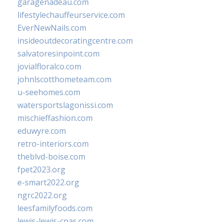
garagenadeau.com
lifestylechauffeurservice.com
EverNewNails.com
insideoutdecoratingcentre.com
salvatoresinpoint.com
jovialfloralco.com
johnlscotthometeam.com
u-seehomes.com
watersportslagonissi.com
mischieffashion.com
eduwyre.com
retro-interiors.com
theblvd-boise.com
fpet2023.org
e-smart2022.org
ngrc2022.org
leesfamilyfoods.com
lewis-lewis-cpas.com