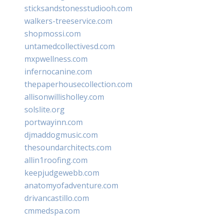
sticksandstonesstudiooh.com
walkers-treeservice.com
shopmossi.com
untamedcollectivesd.com
mxpwellness.com
infernocanine.com
thepaperhousecollection.com
allisonwillisholley.com
solslite.org
portwayinn.com
djmaddogmusic.com
thesoundarchitects.com
allin1roofing.com
keepjudgewebb.com
anatomyofadventure.com
drivancastillo.com
cmmedspa.com