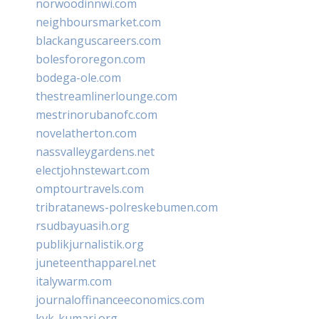
norwoodinnwi.com
neighboursmarket.com
blackanguscareers.com
bolesfororegon.com
bodega-ole.com
thestreamlinerlounge.com
mestrinorubanofc.com
novelatherton.com
nassvalleygardens.net
electjohnstewart.com
omptourtravels.com
tribratanews-polreskebumen.com
rsudbayuasih.org
publikjurnalistik.org
juneteenthapparel.net
italywarm.com
journaloffinanceeconomics.com
kvk-kumari.org