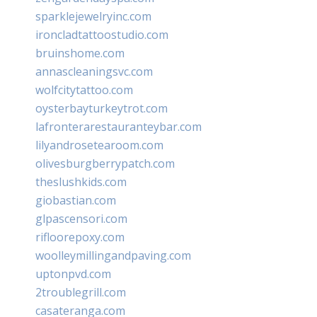
sparklejewelryinc.com
ironcladtattoostudio.com
bruinshome.com
annascleaningsvc.com
wolfcitytattoo.com
oysterbayturkeytrot.com
lafronterarestauranteybar.com
lilyandrosetearoom.com
olivesburgberrypatch.com
theslushkids.com
giobastian.com
glpascensori.com
rifloorepoxy.com
woolleymillingandpaving.com
uptonpvd.com
2troublegrill.com
casateranga.com