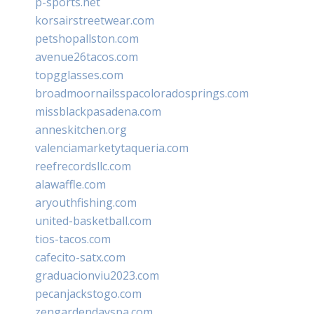
p-sports.net
korsairstreetwear.com
petshopallston.com
avenue26tacos.com
topgglasses.com
broadmoornailsspacoloradosprings.com
missblackpasadena.com
anneskitchen.org
valenciamarketytaqueria.com
reefrecordsllc.com
alawaffle.com
aryouthfishing.com
united-basketball.com
tios-tacos.com
cafecito-satx.com
graduacionviu2023.com
pecanjackstogo.com
zengardendayspa.com