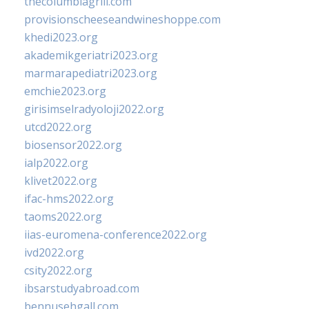
thecolumbiagrill.com
provisionscheeseandwineshoppe.com
khedi2023.org
akademikgeriatri2023.org
marmarapediatri2023.org
emchie2023.org
girisimselradyoloji2022.org
utcd2022.org
biosensor2022.org
ialp2022.org
klivet2022.org
ifac-hms2022.org
taoms2022.org
iias-euromena-conference2022.org
ivd2022.org
csity2022.org
ibsarstudyabroad.com
bennusehgall.com