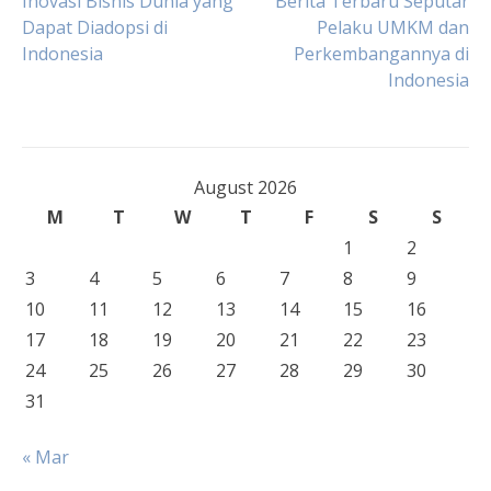
Post
Inovasi Bisnis Dunia yang
Berita Terbaru Seputar
Dapat Diadopsi di
Pelaku UMKM dan
Indonesia
Perkembangannya di
navigation
Indonesia
August 2026
M
T
W
T
F
S
S
1
2
3
4
5
6
7
8
9
10
11
12
13
14
15
16
17
18
19
20
21
22
23
24
25
26
27
28
29
30
31
« Mar