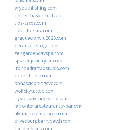
alawaffle.com
aryouthfishing.com
united-basketball.com
tios-tacos.com
cafecito-satx.com
graduacionviu2023.com
pecanjackstogo.com
zengardendayspa.com
sparklejewelryinc.com
ironcladtattoostudio.com
bruinshome.com
annascleaningsvc.com
wolfcitytattoo.com
oysterbayturkeytrot.com
lafronterarestauranteybar.com
lilyandrosetearoom.com
olivesburgberrypatch.com
theslushkids.com