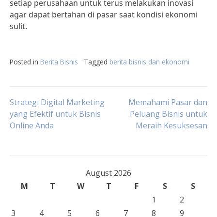
setiap perusahaan untuk terus melakukan inovasi
agar dapat bertahan di pasar saat kondisi ekonomi
sulit.
Posted in
Berita Bisnis
Tagged
berita bisnis dan ekonomi
Post
Strategi Digital Marketing
Memahami Pasar dan
yang Efektif untuk Bisnis
Peluang Bisnis untuk
Online Anda
Meraih Kesuksesan
navigation
August 2026
M
T
W
T
F
S
S
1
2
3
4
5
6
7
8
9