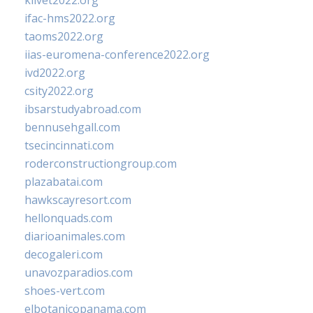
klivet2022.org
ifac-hms2022.org
taoms2022.org
iias-euromena-conference2022.org
ivd2022.org
csity2022.org
ibsarstudyabroad.com
bennusehgall.com
tsecincinnati.com
roderconstructiongroup.com
plazabatai.com
hawkscayresort.com
hellonquads.com
diarioanimales.com
decogaleri.com
unavozparadios.com
shoes-vert.com
elbotanicopanama.com