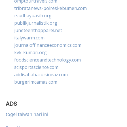
omptourtravels.com
tribratanews-polreskebumen.com
rsudbayuasih.org
publikjurnalistik.org
juneteenthapparel.net
italywarm.com
journaloffinanceeconomics.com
kvk-kumari.org
foodscienceandtechnology.com
scisportsscience.com
addisababacuisineaz.com
burgerimcamas.com
ADS
togel taiwan hari ini