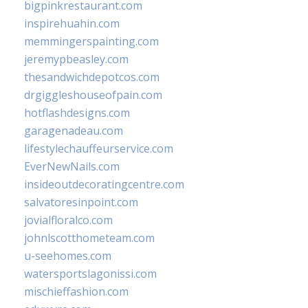
bigpinkrestaurant.com
inspirehuahin.com
memmingerspainting.com
jeremypbeasley.com
thesandwichdepotcos.com
drgiggleshouseofpain.com
hotflashdesigns.com
garagenadeau.com
lifestylechauffeurservice.com
EverNewNails.com
insideoutdecoratingcentre.com
salvatoresinpoint.com
jovialfloralco.com
johnlscotthometeam.com
u-seehomes.com
watersportslagonissi.com
mischieffashion.com