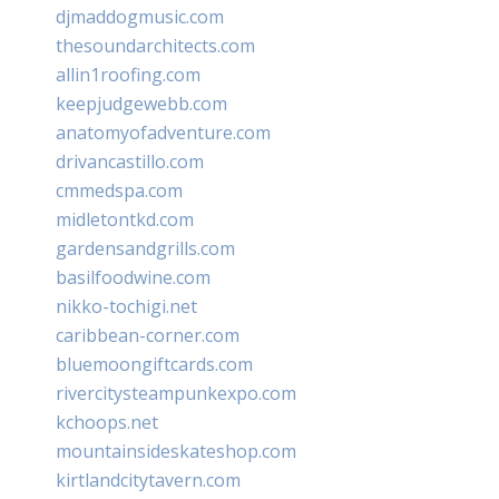
djmaddogmusic.com
thesoundarchitects.com
allin1roofing.com
keepjudgewebb.com
anatomyofadventure.com
drivancastillo.com
cmmedspa.com
midletontkd.com
gardensandgrills.com
basilfoodwine.com
nikko-tochigi.net
caribbean-corner.com
bluemoongiftcards.com
rivercitysteampunkexpo.com
kchoops.net
mountainsideskateshop.com
kirtlandcitytavern.com