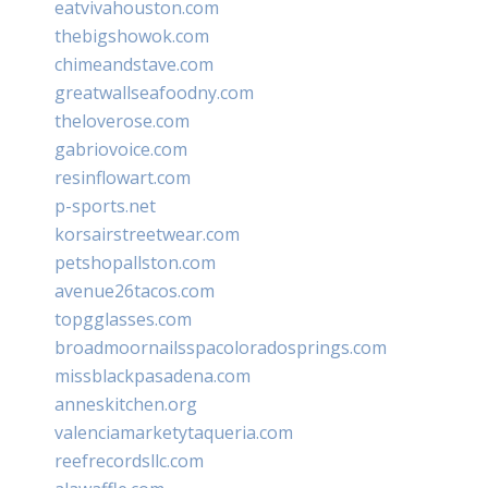
eatvivahouston.com
thebigshowok.com
chimeandstave.com
greatwallseafoodny.com
theloverose.com
gabriovoice.com
resinflowart.com
p-sports.net
korsairstreetwear.com
petshopallston.com
avenue26tacos.com
topgglasses.com
broadmoornailsspacoloradosprings.com
missblackpasadena.com
anneskitchen.org
valenciamarketytaqueria.com
reefrecordsllc.com