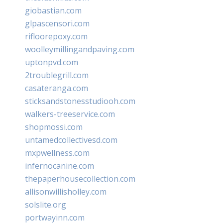
giobastian.com
glpascensori.com
rifloorepoxy.com
woolleymillingandpaving.com
uptonpvd.com
2troublegrill.com
casateranga.com
sticksandstonesstudiooh.com
walkers-treeservice.com
shopmossi.com
untamedcollectivesd.com
mxpwellness.com
infernocanine.com
thepaperhousecollection.com
allisonwillisholley.com
solslite.org
portwayinn.com