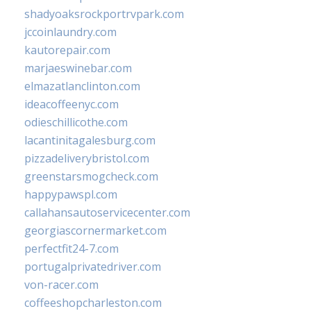
shadyoaksrockportrvpark.com
jccoinlaundry.com
kautorepair.com
marjaeswinebar.com
elmazatlanclinton.com
ideacoffeenyc.com
odieschillicothe.com
lacantinitagalesburg.com
pizzadeliverybristol.com
greenstarsmogcheck.com
happypawspl.com
callahansautoservicecenter.com
georgiascornermarket.com
perfectfit24-7.com
portugalprivatedriver.com
von-racer.com
coffeeshopcharleston.com