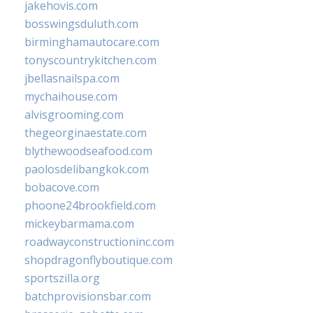
jakehovis.com
bosswingsduluth.com
birminghamautocare.com
tonyscountrykitchen.com
jbellasnailspa.com
mychaihouse.com
alvisgrooming.com
thegeorginaestate.com
blythewoodseafood.com
paolosdelibangkok.com
bobacove.com
phoone24brookfield.com
mickeybarmama.com
roadwayconstructioninc.com
shopdragonflyboutique.com
sportszilla.org
batchprovisionsbar.com