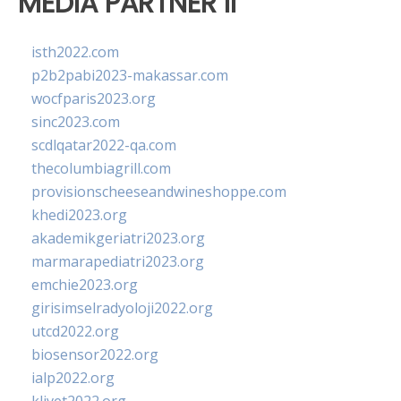
MEDIA PARTNER II
isth2022.com
p2b2pabi2023-makassar.com
wocfparis2023.org
sinc2023.com
scdlqatar2022-qa.com
thecolumbiagrill.com
provisionscheeseandwineshoppe.com
khedi2023.org
akademikgeriatri2023.org
marmarapediatri2023.org
emchie2023.org
girisimselradyoloji2022.org
utcd2022.org
biosensor2022.org
ialp2022.org