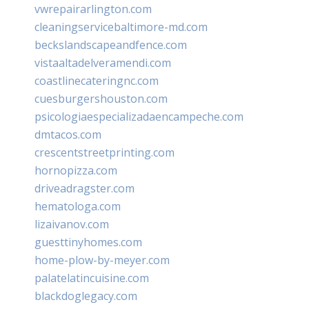
vwrepairarlington.com
cleaningservicebaltimore-md.com
beckslandscapeandfence.com
vistaaltadelveramendi.com
coastlinecateringnc.com
cuesburgershouston.com
psicologiaespecializadaencampeche.com
dmtacos.com
crescentstreetprinting.com
hornopizza.com
driveadragster.com
hematologa.com
lizaivanov.com
guesttinyhomes.com
home-plow-by-meyer.com
palatelatincuisine.com
blackdoglegacy.com