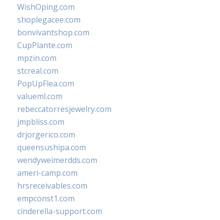
WishOping.com
shoplegacee.com
bonvivantshop.com
CupPlante.com
mpzin.com
stcreal.com
PopUpFlea.com
valueml.com
rebeccatorresjewelry.com
jmpbliss.com
drjorgerico.com
queensushipa.com
wendyweimerdds.com
ameri-camp.com
hrsreceivables.com
empconst1.com
cinderella-support.com