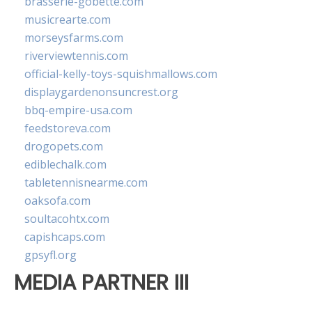
brasserie-gobette.com
musicrearte.com
morseysfarms.com
riverviewtennis.com
official-kelly-toys-squishmallows.com
displaygardenonsuncrest.org
bbq-empire-usa.com
feedstoreva.com
drogopets.com
ediblechalk.com
tabletennisnearme.com
oaksofa.com
soultacohtx.com
capishcaps.com
gpsyfl.org
MEDIA PARTNER III