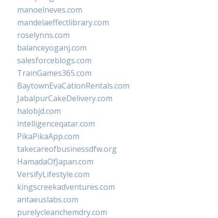
manoelneves.com
mandelaeffectlibrary.com
roselynns.com
balanceyoganj.com
salesforceblogs.com
TrainGames365.com
BaytownEvaCationRentals.com
JabalpurCakeDelivery.com
halobjd.com
intelligenceqatar.com
PikaPikaApp.com
takecareofbusinessdfw.org
HamadaOfJapan.com
VersifyLifestyle.com
kingscreekadventures.com
antaeuslabs.com
purelycleanchemdry.com