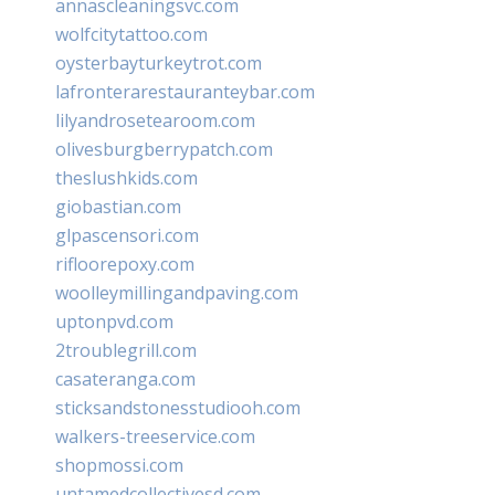
annascleaningsvc.com
wolfcitytattoo.com
oysterbayturkeytrot.com
lafronterarestauranteybar.com
lilyandrosetearoom.com
olivesburgberrypatch.com
theslushkids.com
giobastian.com
glpascensori.com
rifloorepoxy.com
woolleymillingandpaving.com
uptonpvd.com
2troublegrill.com
casateranga.com
sticksandstonesstudiooh.com
walkers-treeservice.com
shopmossi.com
untamedcollectivesd.com