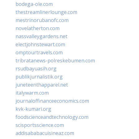
bodega-ole.com
thestreamlinerlounge.com
mestrinorubanofc.com
novelatherton.com
nassvalleygardens.net
electjohnstewart.com
omptourtravels.com
tribratanews-polreskebumen.com
rsudbayuasih.org
publikjurnalistik.org
juneteenthapparel.net
italywarm.com
journaloffinanceeconomics.com
kvk-kumari.org
foodscienceandtechnology.com
scisportsscience.com
addisababacuisineaz.com