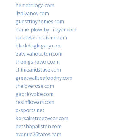
hematologa.com
lizaivanov.com
guesttinyhomes.com
home-plow-by-meyer.com
palatelatincuisine.com
blackdoglegacy.com
eatvivahouston.com
thebigshowok.com
chimeandstave.com
greatwallseafoodny.com
theloverose.com
gabriovoice.com
resinflowart.com
p-sports.net
korsairstreetwear.com
petshopallston.com
avenue26tacos.com