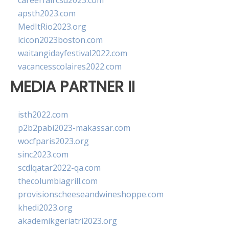
careerfaircsd2023.com
apsth2023.com
MedItRio2023.org
lcicon2023boston.com
waitangidayfestival2022.com
vacancesscolaires2022.com
MEDIA PARTNER II
isth2022.com
p2b2pabi2023-makassar.com
wocfparis2023.org
sinc2023.com
scdlqatar2022-qa.com
thecolumbiagrill.com
provisionscheeseandwineshoppe.com
khedi2023.org
akademikgeriatri2023.org