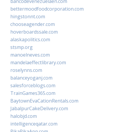
bancodevenezuelaen.com
bettermoodfoodcorporation.com
hingstonnt.com
chooseagender.com
hoverboardssale.com
alaskapolitics.com
stsmp.org
manoelneves.com
mandelaeffectlibrary.com
roselynns.com
balanceyoganj.com
salesforceblogs.com
TrainGames365.com
BaytownEvaCationRentals.com
JabalpurCakeDelivery.com
halobjd.com
intelligenceqatar.com
PikaPikaApp.com