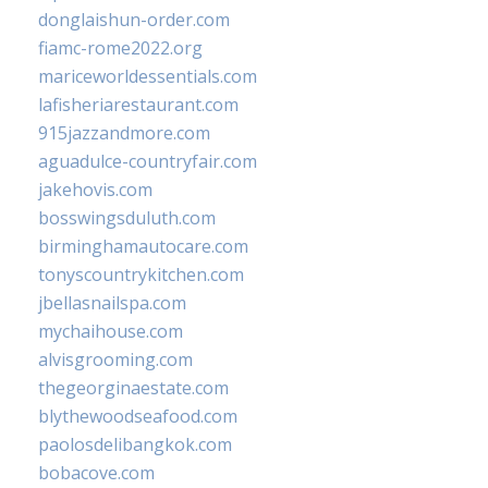
donglaishun-order.com
fiamc-rome2022.org
mariceworldessentials.com
lafisheriarestaurant.com
915jazzandmore.com
aguadulce-countryfair.com
jakehovis.com
bosswingsduluth.com
birminghamautocare.com
tonyscountrykitchen.com
jbellasnailspa.com
mychaihouse.com
alvisgrooming.com
thegeorginaestate.com
blythewoodseafood.com
paolosdelibangkok.com
bobacove.com