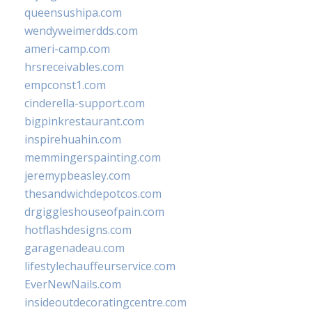
queensushipa.com
wendyweimerdds.com
ameri-camp.com
hrsreceivables.com
empconst1.com
cinderella-support.com
bigpinkrestaurant.com
inspirehuahin.com
memmingerspainting.com
jeremypbeasley.com
thesandwichdepotcos.com
drgiggleshouseofpain.com
hotflashdesigns.com
garagenadeau.com
lifestylechauffeurservice.com
EverNewNails.com
insideoutdecoratingcentre.com