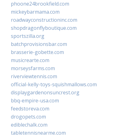
phoone24brookfield.com
mickeybarmama.com
roadwayconstructioninc.com
shopdragonflyboutique.com
sportszilla.org
batchprovisionsbar.com
brasserie-gobette.com
musicrearte.com
morseysfarms.com
riverviewtennis.com
official-kelly-toys-squishmallows.com
displaygardenonsuncrest.org
bbq-empire-usa.com
feedstoreva.com
drogopets.com
ediblechalk.com
tabletennisnearme.com