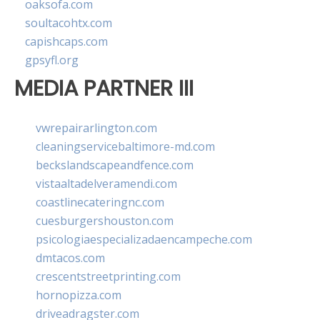
oaksofa.com
soultacohtx.com
capishcaps.com
gpsyfl.org
MEDIA PARTNER III
vwrepairarlington.com
cleaningservicebaltimore-md.com
beckslandscapeandfence.com
vistaaltadelveramendi.com
coastlinecateringnc.com
cuesburgershouston.com
psicologiaespecializadaencampeche.com
dmtacos.com
crescentstreetprinting.com
hornopizza.com
driveadragster.com