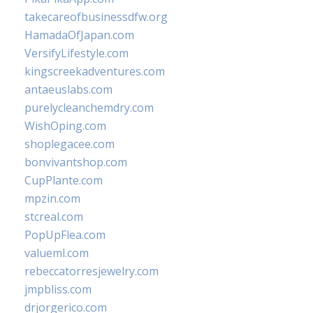
takecareofbusinessdfw.org
HamadaOfJapan.com
VersifyLifestyle.com
kingscreekadventures.com
antaeuslabs.com
purelycleanchemdry.com
WishOping.com
shoplegacee.com
bonvivantshop.com
CupPlante.com
mpzin.com
stcreal.com
PopUpFlea.com
valueml.com
rebeccatorresjewelry.com
jmpbliss.com
drjorgerico.com