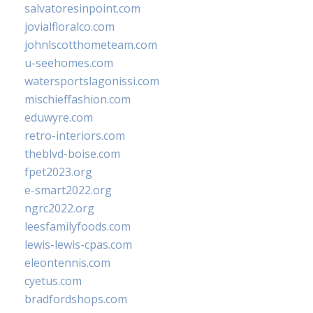
salvatoresinpoint.com
jovialfloralco.com
johnlscotthometeam.com
u-seehomes.com
watersportslagonissi.com
mischieffashion.com
eduwyre.com
retro-interiors.com
theblvd-boise.com
fpet2023.org
e-smart2022.org
ngrc2022.org
leesfamilyfoods.com
lewis-lewis-cpas.com
eleontennis.com
cyetus.com
bradfordshops.com