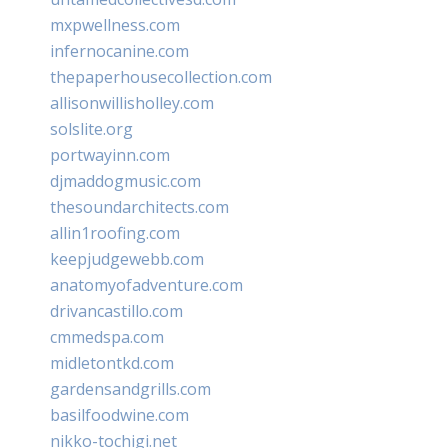
mxpwellness.com
infernocanine.com
thepaperhousecollection.com
allisonwillisholley.com
solslite.org
portwayinn.com
djmaddogmusic.com
thesoundarchitects.com
allin1roofing.com
keepjudgewebb.com
anatomyofadventure.com
drivancastillo.com
cmmedspa.com
midletontkd.com
gardensandgrills.com
basilfoodwine.com
nikko-tochigi.net