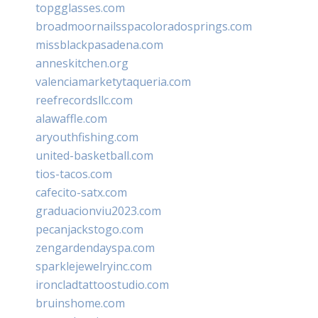
topgglasses.com
broadmoornailsspacoloradosprings.com
missblackpasadena.com
anneskitchen.org
valenciamarketytaqueria.com
reefrecordsllc.com
alawaffle.com
aryouthfishing.com
united-basketball.com
tios-tacos.com
cafecito-satx.com
graduacionviu2023.com
pecanjackstogo.com
zengardendayspa.com
sparklejewelryinc.com
ironcladtattoostudio.com
bruinshome.com