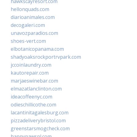
hawkscayresort.com
hellonquads.com
diarioanimales.com
decogaleri.com
unavozparadios.com
shoes-vert.com
elbotanicopanama.com
shadyoaksrockportrvpark.com
jccoinlaundry.com
kautorepair.com
marjaeswinebar.com
elmazatlanclinton.com
ideacoffeenyc.com
odieschillicothe.com
lacantinitagalesburg.com
pizzadeliverybristol.com
greenstarsmogcheck.com
happypawspl.com