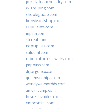
purelycleanchemdry.com
WishOping.com
shoplegacee.com
bonvivantshop.com
CupPlante.com
mpzin.com
stcreal.com
PopUpFlea.com
valueml.com
rebeccatorresjewelry.com
jmpbliss.com
drjorgerico.com
queensushipa.com
wendyweimerdds.com
ameri-camp.com
hrsreceivables.com
empconst1.com