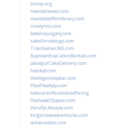
stsmp.org
manoelneves.com
mandelaeffectlibrary.com
roselynns.com
balanceyoganj.com
salesforceblogs.com
TrainGames365.com
BaytownEvaCationRentals.com
JabalpurCakeDelivery.com
halobjd.com
intelligenceqatar.com
PikaPikaApp.com
takecareofbusinessdfw.org
HamadaOfJapan.com
VersifyLifestyle.com
kingscreekadventures.com
antaeuslabs.com