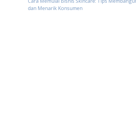
Post
Cara Memulai Bisnis Skincare: Tips Membangu
dan Menarik Konsumen
navigation