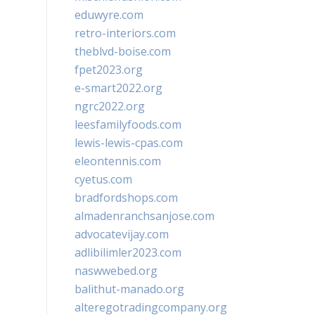
eduwyre.com
retro-interiors.com
theblvd-boise.com
fpet2023.org
e-smart2022.org
ngrc2022.org
leesfamilyfoods.com
lewis-lewis-cpas.com
eleontennis.com
cyetus.com
bradfordshops.com
almadenranchsanjose.com
advocatevijay.com
adlibilimler2023.com
naswwebed.org
balithut-manado.org
alteregotradingcompany.org