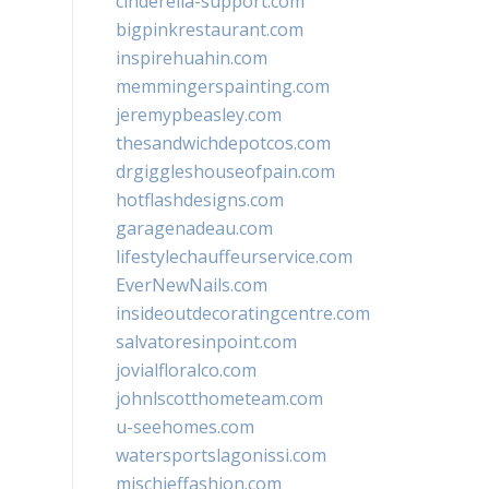
cinderella-support.com
bigpinkrestaurant.com
inspirehuahin.com
memmingerspainting.com
jeremypbeasley.com
thesandwichdepotcos.com
drgiggleshouseofpain.com
hotflashdesigns.com
garagenadeau.com
lifestylechauffeurservice.com
EverNewNails.com
insideoutdecoratingcentre.com
salvatoresinpoint.com
jovialfloralco.com
johnlscotthometeam.com
u-seehomes.com
watersportslagonissi.com
mischieffashion.com