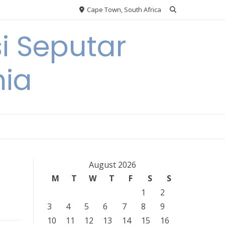
Cape Town, South Africa
i Seputar
nia
August 2026
M
T
W
T
F
S
S
1
2
3
4
5
6
7
8
9
10
11
12
13
14
15
16