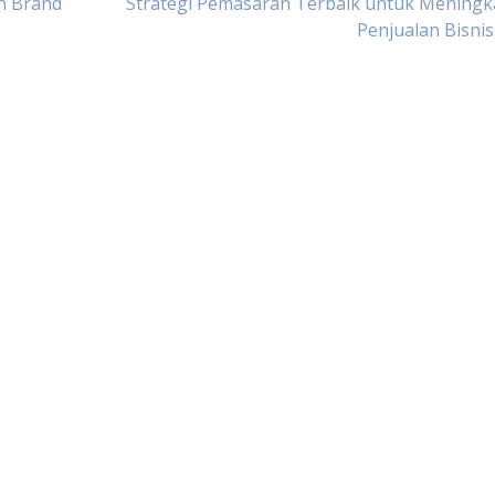
n Brand
Strategi Pemasaran Terbaik untuk Meningk
Penjualan Bisni