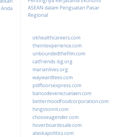
Pentingnya Kerjasama Ekonomi
atkan
ASEAN dalam Penguatan Pasar
s Anda
Regional
okhealthcareers.com
theintexperience.com
unboundedthefilm.com
catfriends-bg.org
marianlives.org
waywardtees.com
pidfloorsexpress.com
bancodevenezuelaen.com
bettermoodfoodcorporation.com
hingstonnt.com
chooseagender.com
hoverboardssale.com
alaskapolitics.com