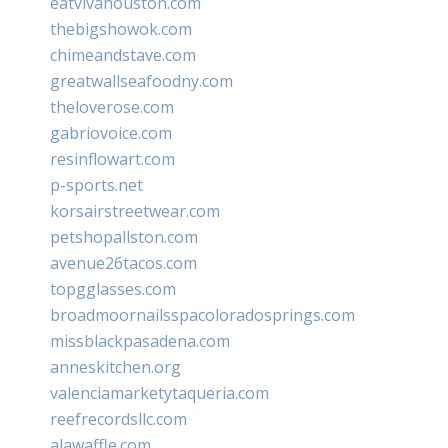
eatvivahouston.com
thebigshowok.com
chimeandstave.com
greatwallseafoodny.com
theloverose.com
gabriovoice.com
resinflowart.com
p-sports.net
korsairstreetwear.com
petshopallston.com
avenue26tacos.com
topgglasses.com
broadmoornailsspacoloradosprings.com
missblackpasadena.com
anneskitchen.org
valenciamarketytaqueria.com
reefrecordsllc.com
alawaffle.com