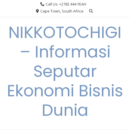
Skip
Call Us: +2782 444 YEAH
to
Cape Town, South Africa
content
NIKKOTOCHIGI
– Informasi
Seputar
Ekonomi Bisnis
Dunia