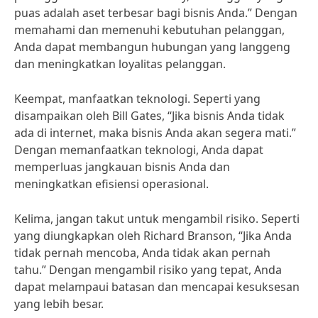
puas adalah aset terbesar bagi bisnis Anda.” Dengan
memahami dan memenuhi kebutuhan pelanggan,
Anda dapat membangun hubungan yang langgeng
dan meningkatkan loyalitas pelanggan.
Keempat, manfaatkan teknologi. Seperti yang
disampaikan oleh Bill Gates, “Jika bisnis Anda tidak
ada di internet, maka bisnis Anda akan segera mati.”
Dengan memanfaatkan teknologi, Anda dapat
memperluas jangkauan bisnis Anda dan
meningkatkan efisiensi operasional.
Kelima, jangan takut untuk mengambil risiko. Seperti
yang diungkapkan oleh Richard Branson, “Jika Anda
tidak pernah mencoba, Anda tidak akan pernah
tahu.” Dengan mengambil risiko yang tepat, Anda
dapat melampaui batasan dan mencapai kesuksesan
yang lebih besar.