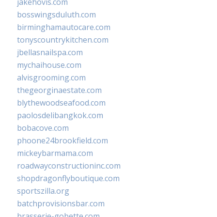
jakehovis.com
bosswingsduluth.com
birminghamautocare.com
tonyscountrykitchen.com
jbellasnailspa.com
mychaihouse.com
alvisgrooming.com
thegeorginaestate.com
blythewoodseafood.com
paolosdelibangkok.com
bobacove.com
phoone24brookfield.com
mickeybarmama.com
roadwayconstructioninc.com
shopdragonflyboutique.com
sportszilla.org
batchprovisionsbar.com
brasserie-gobette.com