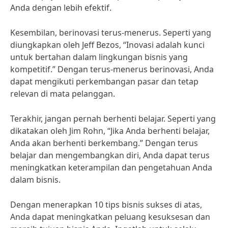
Anda dengan lebih efektif.
Kesembilan, berinovasi terus-menerus. Seperti yang
diungkapkan oleh Jeff Bezos, “Inovasi adalah kunci
untuk bertahan dalam lingkungan bisnis yang
kompetitif.” Dengan terus-menerus berinovasi, Anda
dapat mengikuti perkembangan pasar dan tetap
relevan di mata pelanggan.
Terakhir, jangan pernah berhenti belajar. Seperti yang
dikatakan oleh Jim Rohn, “Jika Anda berhenti belajar,
Anda akan berhenti berkembang.” Dengan terus
belajar dan mengembangkan diri, Anda dapat terus
meningkatkan keterampilan dan pengetahuan Anda
dalam bisnis.
Dengan menerapkan 10 tips bisnis sukses di atas,
Anda dapat meningkatkan peluang kesuksesan dan