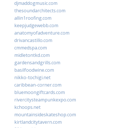
djmaddogmusic.com
thesoundarchitects.com
allin1roofing.com
keepjudgewebb.com
anatomyofadventure.com
drivancastillo.com
cmmedspa.com
midletontkd.com
gardensandgrills.com
basilfoodwine.com
nikko-tochigi.net
caribbean-corner.com
bluemoongiftcards.com
rivercitysteampunkexpo.com
kchoops.net
mountainsideskateshop.com
kirtlandcitytavern.com