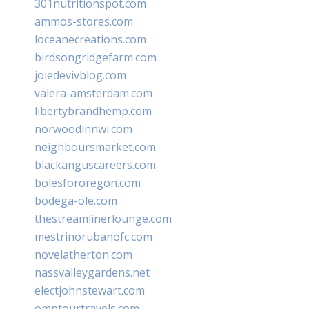
301nutritionspot.com
ammos-stores.com
loceanecreations.com
birdsongridgefarm.com
joiedevivblog.com
valera-amsterdam.com
libertybrandhemp.com
norwoodinnwi.com
neighboursmarket.com
blackanguscareers.com
bolesfororegon.com
bodega-ole.com
thestreamlinerlounge.com
mestrinorubanofc.com
novelatherton.com
nassvalleygardens.net
electjohnstewart.com
omptourtravels.com