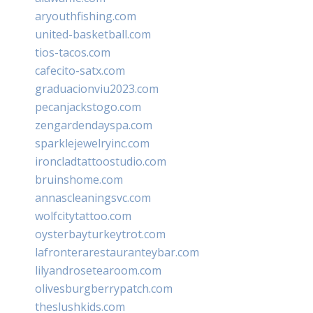
aryouthfishing.com
united-basketball.com
tios-tacos.com
cafecito-satx.com
graduacionviu2023.com
pecanjackstogo.com
zengardendayspa.com
sparklejewelryinc.com
ironcladtattoostudio.com
bruinshome.com
annascleaningsvc.com
wolfcitytattoo.com
oysterbayturkeytrot.com
lafronterarestauranteybar.com
lilyandrosetearoom.com
olivesburgberrypatch.com
theslushkids.com