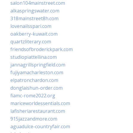
salon104mainstreet.com
alkaspringswater.com
318mainstreet8h.com
lovenailsspari.com
oakberry-kuwait.com
quartzliterary.com
friendsofbroderickpark.com
studiopiattellina.com
jannagrillspringfield.com
fujiyamacharleston.com
elpatronchardon.com
donglaishun-order.com
fiamc-rome2022.org
mariceworldessentials.com
lafisheriarestaurant.com
915jazzandmore.com
aguadulce-countryfair.com