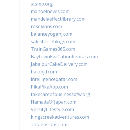
stsmp.org
manoelneves.com
mandelaeffectlibrary.com
roselynns.com
balanceyoganj.com
salesforceblogs.com
TrainGames365.com
BaytownEvaCationRentals.com
JabalpurCakeDelivery.com
halobjd.com
intelligenceqatar.com
PikaPikaApp.com
takecareofbusinessdfw.org
HamadaOfJapan.com
VersifyLifestyle.com
kingscreekadventures.com
antaeuslabs.com