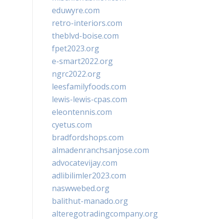
eduwyre.com
retro-interiors.com
theblvd-boise.com
fpet2023.org
e-smart2022.org
ngrc2022.org
leesfamilyfoods.com
lewis-lewis-cpas.com
eleontennis.com
cyetus.com
bradfordshops.com
almadenranchsanjose.com
advocatevijay.com
adlibilimler2023.com
naswwebed.org
balithut-manado.org
alteregotradingcompany.org