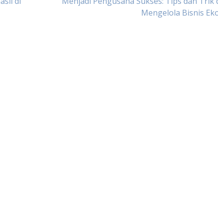
sil di
Menjadi Pengusaha Sukses: Tips dan Trik
Mengelola Bisnis Ek