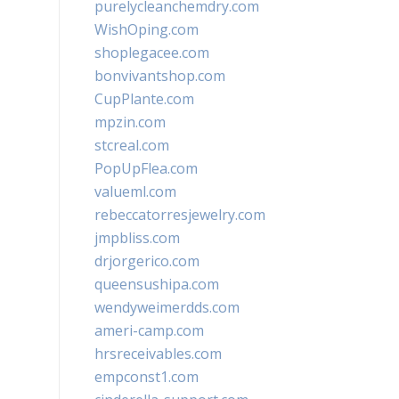
purelycleanchemdry.com
WishOping.com
shoplegacee.com
bonvivantshop.com
CupPlante.com
mpzin.com
stcreal.com
PopUpFlea.com
valueml.com
rebeccatorresjewelry.com
jmpbliss.com
drjorgerico.com
queensushipa.com
wendyweimerdds.com
ameri-camp.com
hrsreceivables.com
empconst1.com