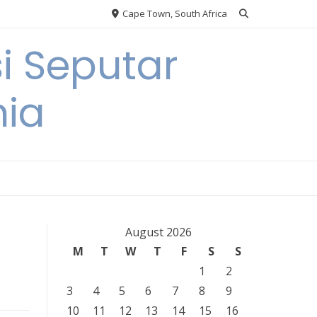
Cape Town, South Africa
i Seputar
nia
August 2026
M
T
W
T
F
S
S
1
2
3
4
5
6
7
8
9
10
11
12
13
14
15
16