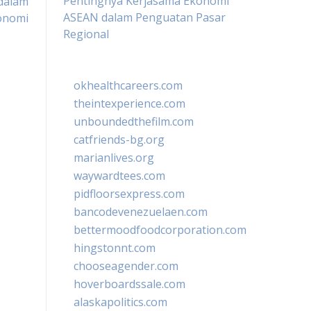
Pentingnya Kerjasama Ekonomi
 dalam
ASEAN dalam Penguatan Pasar
onomi
Regional
okhealthcareers.com
theintexperience.com
unboundedthefilm.com
catfriends-bg.org
marianlives.org
waywardtees.com
pidfloorsexpress.com
bancodevenezuelaen.com
bettermoodfoodcorporation.com
hingstonnt.com
chooseagender.com
hoverboardssale.com
alaskapolitics.com