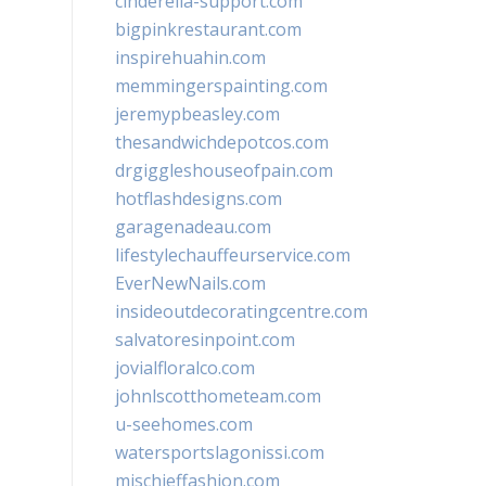
cinderella-support.com
bigpinkrestaurant.com
inspirehuahin.com
memmingerspainting.com
jeremypbeasley.com
thesandwichdepotcos.com
drgiggleshouseofpain.com
hotflashdesigns.com
garagenadeau.com
lifestylechauffeurservice.com
EverNewNails.com
insideoutdecoratingcentre.com
salvatoresinpoint.com
jovialfloralco.com
johnlscotthometeam.com
u-seehomes.com
watersportslagonissi.com
mischieffashion.com