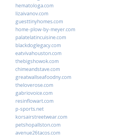
hematologa.com
lizaivanov.com
guesttinyhomes.com
home-plow-by-meyer.com
palatelatincuisine.com
blackdoglegacy.com
eatvivahouston.com
thebigshowok.com
chimeandstave.com
greatwallseafoodny.com
theloverose.com
gabriovoice.com
resinflowart.com
p-sports.net
korsairstreetwear.com
petshopallston.com
avenue26tacos.com