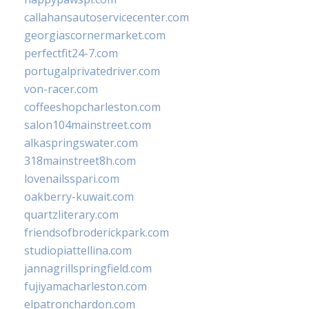
callahansautoservicecenter.com
georgiascornermarket.com
perfectfit24-7.com
portugalprivatedriver.com
von-racer.com
coffeeshopcharleston.com
salon104mainstreet.com
alkaspringswater.com
318mainstreet8h.com
lovenailsspari.com
oakberry-kuwait.com
quartzliterary.com
friendsofbroderickpark.com
studiopiattellina.com
jannagrillspringfield.com
fujiyamacharleston.com
elpatronchardon.com