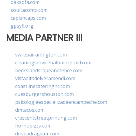
oaksofa.com
soultacohtx.com
capishcaps.com
gpsyfl.org
MEDIA PARTNER III
vwrepairarlington.com
cleaningservicebaltimore-md.com
beckslandscapeandfence.com
vistaaltadelveramendi.com
coastlinecateringnc.com
cuesburgershouston.com
psicologiaespecializadaencampeche.com
dmtacos.com
crescentstreetprinting.com
hornopizza.com
driveadragster.com