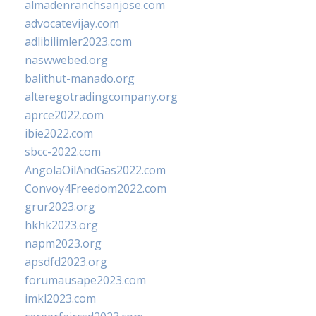
almadenranchsanjose.com
advocatevijay.com
adlibilimler2023.com
naswwebed.org
balithut-manado.org
alteregotradingcompany.org
aprce2022.com
ibie2022.com
sbcc-2022.com
AngolaOilAndGas2022.com
Convoy4Freedom2022.com
grur2023.org
hkhk2023.org
napm2023.org
apsdfd2023.org
forumausape2023.com
imkl2023.com