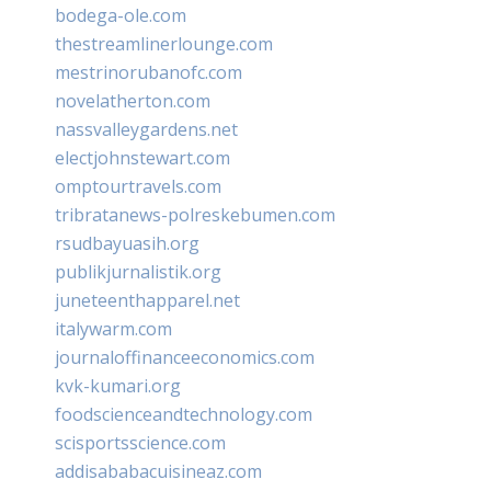
bodega-ole.com
thestreamlinerlounge.com
mestrinorubanofc.com
novelatherton.com
nassvalleygardens.net
electjohnstewart.com
omptourtravels.com
tribratanews-polreskebumen.com
rsudbayuasih.org
publikjurnalistik.org
juneteenthapparel.net
italywarm.com
journaloffinanceeconomics.com
kvk-kumari.org
foodscienceandtechnology.com
scisportsscience.com
addisababacuisineaz.com