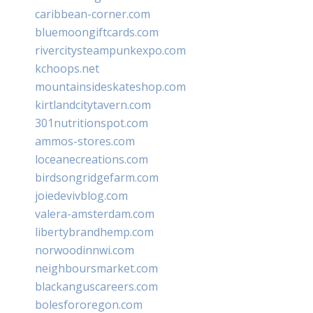
caribbean-corner.com
bluemoongiftcards.com
rivercitysteampunkexpo.com
kchoops.net
mountainsideskateshop.com
kirtlandcitytavern.com
301nutritionspot.com
ammos-stores.com
loceanecreations.com
birdsongridgefarm.com
joiedevivblog.com
valera-amsterdam.com
libertybrandhemp.com
norwoodinnwi.com
neighboursmarket.com
blackanguscareers.com
bolesfororegon.com