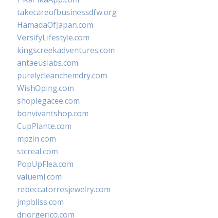
takecareofbusinessdfw.org
HamadaOfJapan.com
VersifyLifestyle.com
kingscreekadventures.com
antaeuslabs.com
purelycleanchemdry.com
WishOping.com
shoplegacee.com
bonvivantshop.com
CupPlante.com
mpzin.com
stcreal.com
PopUpFlea.com
valueml.com
rebeccatorresjewelry.com
jmpbliss.com
drjorgerico.com