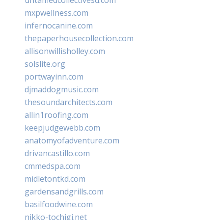
mxpwellness.com
infernocanine.com
thepaperhousecollection.com
allisonwillisholley.com
solslite.org
portwayinn.com
djmaddogmusic.com
thesoundarchitects.com
allin1roofing.com
keepjudgewebb.com
anatomyofadventure.com
drivancastillo.com
cmmedspa.com
midletontkd.com
gardensandgrills.com
basilfoodwine.com
nikko-tochigi.net