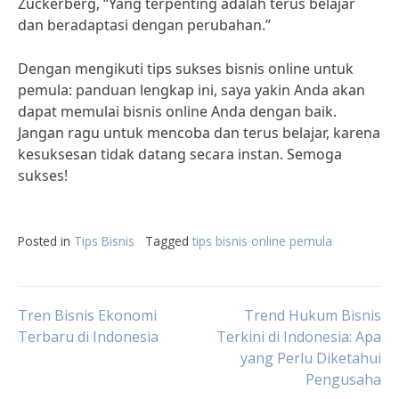
Zuckerberg, “Yang terpenting adalah terus belajar
dan beradaptasi dengan perubahan.”
Dengan mengikuti tips sukses bisnis online untuk
pemula: panduan lengkap ini, saya yakin Anda akan
dapat memulai bisnis online Anda dengan baik.
Jangan ragu untuk mencoba dan terus belajar, karena
kesuksesan tidak datang secara instan. Semoga
sukses!
Posted in
Tips Bisnis
Tagged
tips bisnis online pemula
Post
Tren Bisnis Ekonomi
Trend Hukum Bisnis
Terbaru di Indonesia
Terkini di Indonesia: Apa
yang Perlu Diketahui
navigation
Pengusaha