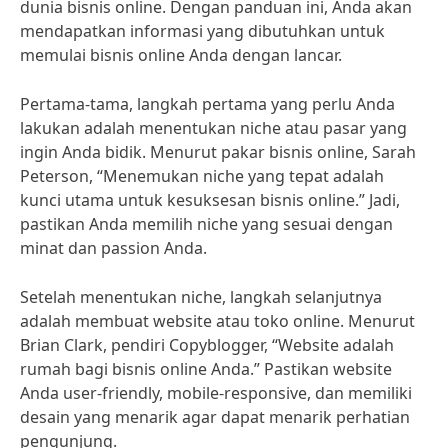
dunia bisnis online. Dengan panduan ini, Anda akan
mendapatkan informasi yang dibutuhkan untuk
memulai bisnis online Anda dengan lancar.
Pertama-tama, langkah pertama yang perlu Anda
lakukan adalah menentukan niche atau pasar yang
ingin Anda bidik. Menurut pakar bisnis online, Sarah
Peterson, “Menemukan niche yang tepat adalah
kunci utama untuk kesuksesan bisnis online.” Jadi,
pastikan Anda memilih niche yang sesuai dengan
minat dan passion Anda.
Setelah menentukan niche, langkah selanjutnya
adalah membuat website atau toko online. Menurut
Brian Clark, pendiri Copyblogger, “Website adalah
rumah bagi bisnis online Anda.” Pastikan website
Anda user-friendly, mobile-responsive, dan memiliki
desain yang menarik agar dapat menarik perhatian
pengunjung.