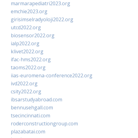
marmarapediatri2023.org
emchie2023.org
girisimselradyoloji2022.org
utcd2022.org
biosensor2022.org
ialp2022.org
klivet2022.org
ifac-hms2022.org
taoms2022.org
iias-euromena-conference2022.org
ivd2022.org
csity2022.org
ibsarstudyabroad.com
bennusehgall.com
tsecincinnati.com
roderconstructiongroup.com
plazabatai.com