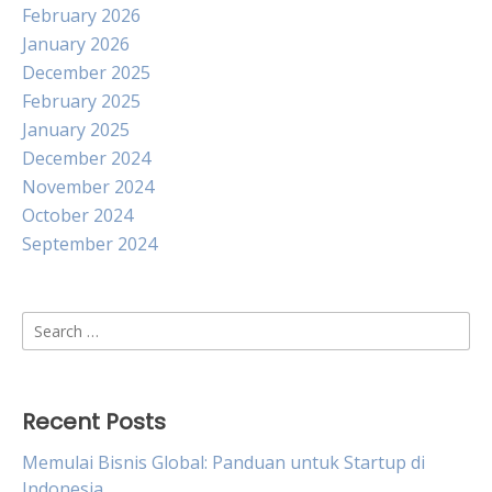
February 2026
January 2026
December 2025
February 2025
January 2025
December 2024
November 2024
October 2024
September 2024
Search
for:
Recent Posts
Memulai Bisnis Global: Panduan untuk Startup di
Indonesia