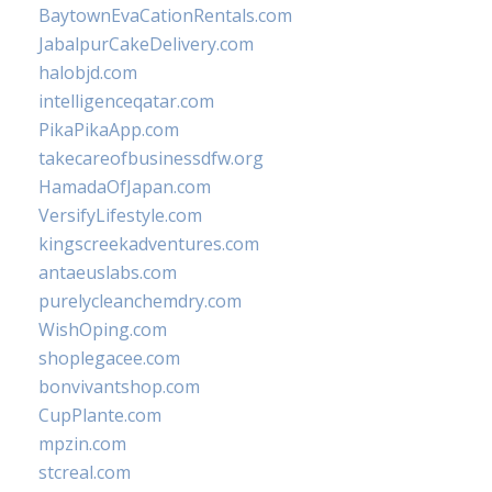
BaytownEvaCationRentals.com
JabalpurCakeDelivery.com
halobjd.com
intelligenceqatar.com
PikaPikaApp.com
takecareofbusinessdfw.org
HamadaOfJapan.com
VersifyLifestyle.com
kingscreekadventures.com
antaeuslabs.com
purelycleanchemdry.com
WishOping.com
shoplegacee.com
bonvivantshop.com
CupPlante.com
mpzin.com
stcreal.com