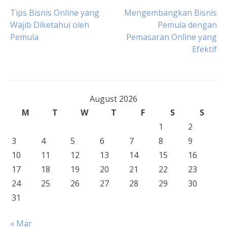
Post
Tips Bisnis Online yang
Mengembangkan Bisnis
Wajib Diketahui oleh
Pemula dengan
Pemula
Pemasaran Online yang
navigation
Efektif
August 2026
M
T
W
T
F
S
S
1
2
3
4
5
6
7
8
9
10
11
12
13
14
15
16
17
18
19
20
21
22
23
24
25
26
27
28
29
30
31
« Mar