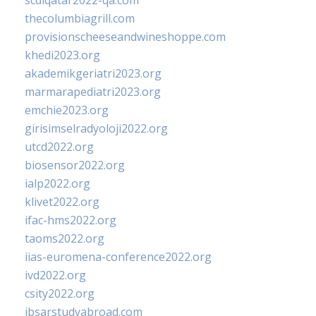
scdlqatar2022-qa.com
thecolumbiagrill.com
provisionscheeseandwineshoppe.com
khedi2023.org
akademikgeriatri2023.org
marmarapediatri2023.org
emchie2023.org
girisimselradyoloji2022.org
utcd2022.org
biosensor2022.org
ialp2022.org
klivet2022.org
ifac-hms2022.org
taoms2022.org
iias-euromena-conference2022.org
ivd2022.org
csity2022.org
ibsarstudyabroad.com