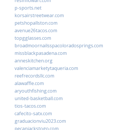
resinflowart.com
p-sports.net
korsairstreetwear.com
petshopallston.com
avenue26tacos.com
topgglasses.com
broadmoornailsspacoloradosprings.com
missblackpasadena.com
anneskitchen.org
valenciamarketytaqueria.com
reefrecordsllc.com
alawaffle.com
aryouthfishing.com
united-basketball.com
tios-tacos.com
cafecito-satx.com
graduacionviu2023.com
pecanjackstogo.com