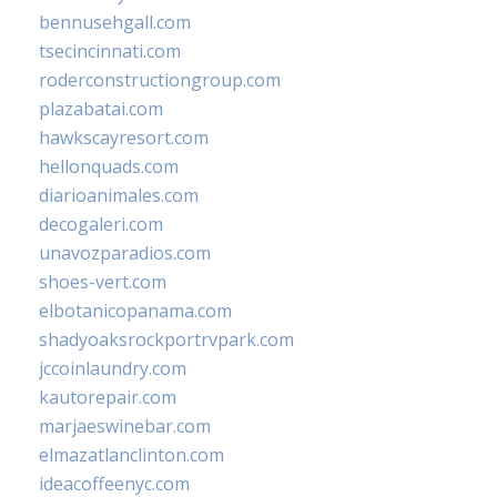
bennusehgall.com
tsecincinnati.com
roderconstructiongroup.com
plazabatai.com
hawkscayresort.com
hellonquads.com
diarioanimales.com
decogaleri.com
unavozparadios.com
shoes-vert.com
elbotanicopanama.com
shadyoaksrockportrvpark.com
jccoinlaundry.com
kautorepair.com
marjaeswinebar.com
elmazatlanclinton.com
ideacoffeenyc.com