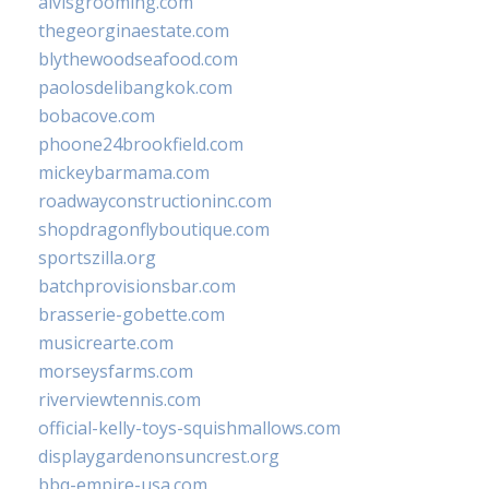
alvisgrooming.com
thegeorginaestate.com
blythewoodseafood.com
paolosdelibangkok.com
bobacove.com
phoone24brookfield.com
mickeybarmama.com
roadwayconstructioninc.com
shopdragonflyboutique.com
sportszilla.org
batchprovisionsbar.com
brasserie-gobette.com
musicrearte.com
morseysfarms.com
riverviewtennis.com
official-kelly-toys-squishmallows.com
displaygardenonsuncrest.org
bbq-empire-usa.com