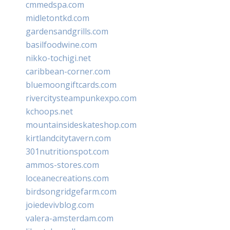
cmmedspa.com
midletontkd.com
gardensandgrills.com
basilfoodwine.com
nikko-tochigi.net
caribbean-corner.com
bluemoongiftcards.com
rivercitysteampunkexpo.com
kchoops.net
mountainsideskateshop.com
kirtlandcitytavern.com
301nutritionspot.com
ammos-stores.com
loceanecreations.com
birdsongridgefarm.com
joiedevivblog.com
valera-amsterdam.com