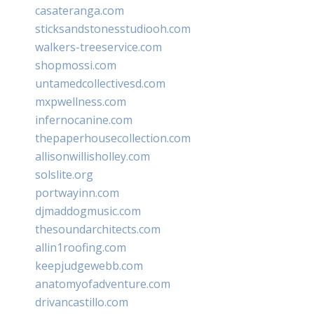
casateranga.com
sticksandstonesstudiooh.com
walkers-treeservice.com
shopmossi.com
untamedcollectivesd.com
mxpwellness.com
infernocanine.com
thepaperhousecollection.com
allisonwillisholley.com
solslite.org
portwayinn.com
djmaddogmusic.com
thesoundarchitects.com
allin1roofing.com
keepjudgewebb.com
anatomyofadventure.com
drivancastillo.com