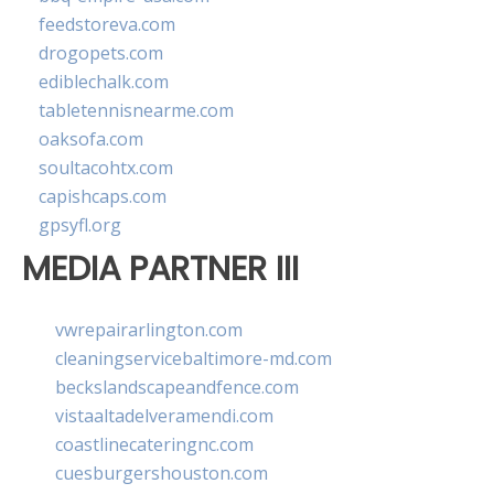
feedstoreva.com
drogopets.com
ediblechalk.com
tabletennisnearme.com
oaksofa.com
soultacohtx.com
capishcaps.com
gpsyfl.org
MEDIA PARTNER III
vwrepairarlington.com
cleaningservicebaltimore-md.com
beckslandscapeandfence.com
vistaaltadelveramendi.com
coastlinecateringnc.com
cuesburgershouston.com