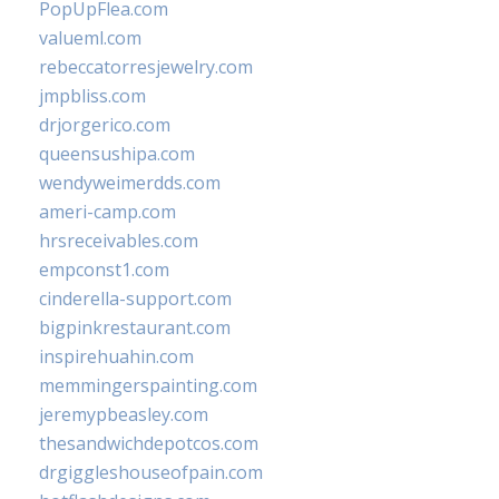
PopUpFlea.com
valueml.com
rebeccatorresjewelry.com
jmpbliss.com
drjorgerico.com
queensushipa.com
wendyweimerdds.com
ameri-camp.com
hrsreceivables.com
empconst1.com
cinderella-support.com
bigpinkrestaurant.com
inspirehuahin.com
memmingerspainting.com
jeremypbeasley.com
thesandwichdepotcos.com
drgiggleshouseofpain.com