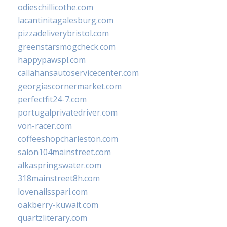
odieschillicothe.com
lacantinitagalesburg.com
pizzadeliverybristol.com
greenstarsmogcheck.com
happypawspl.com
callahansautoservicecenter.com
georgiascornermarket.com
perfectfit24-7.com
portugalprivatedriver.com
von-racer.com
coffeeshopcharleston.com
salon104mainstreet.com
alkaspringswater.com
318mainstreet8h.com
lovenailsspari.com
oakberry-kuwait.com
quartzliterary.com