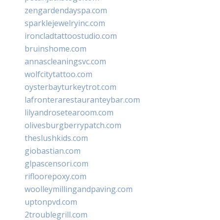
zengardendayspa.com
sparklejewelryinc.com
ironcladtattoostudio.com
bruinshome.com
annascleaningsvc.com
wolfcitytattoo.com
oysterbayturkeytrot.com
lafronterarestauranteybar.com
lilyandrosetearoom.com
olivesburgberrypatch.com
theslushkids.com
giobastian.com
glpascensori.com
rifloorepoxy.com
woolleymillingandpaving.com
uptonpvd.com
2troublegrill.com