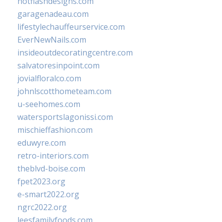
hotflashdesigns.com
garagenadeau.com
lifestylechauffeurservice.com
EverNewNails.com
insideoutdecoratingcentre.com
salvatoresinpoint.com
jovialfloralco.com
johnlscotthometeam.com
u-seehomes.com
watersportslagonissi.com
mischieffashion.com
eduwyre.com
retro-interiors.com
theblvd-boise.com
fpet2023.org
e-smart2022.org
ngrc2022.org
leesfamilyfoods.com