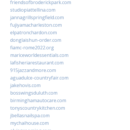
friendsofbroderickpark.com
studiopiattellina.com
jannagrillspringfield.com
fujiyamacharleston.com
elpatronchardon.com
donglaishun-order.com
fiamc-rome2022.org
mariceworldessentials.com
lafisheriarestaurant.com
915jazzandmore.com
aguadulce-countryfair.com
jakehovis.com
bosswingsduluth.com
birminghamautocare.com
tonyscountrykitchen.com
jbellasnailspa.com
mychaihouse.com