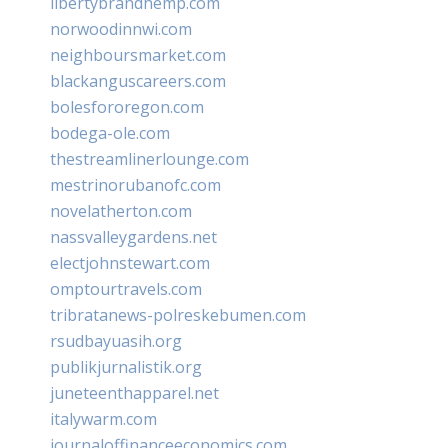
libertybrandhemp.com
norwoodinnwi.com
neighboursmarket.com
blackanguscareers.com
bolesfororegon.com
bodega-ole.com
thestreamlinerlounge.com
mestrinorubanofc.com
novelatherton.com
nassvalleygardens.net
electjohnstewart.com
omptourtravels.com
tribratanews-polreskebumen.com
rsudbayuasih.org
publikjurnalistik.org
juneteenthapparel.net
italywarm.com
journaloffinanceeconomics.com