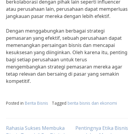
berkolaborasi dengan pihak lain seperti influencer
atau perusahaan lain, perusahaan dapat memperluas
jangkauan pasar mereka dengan lebih efektif.
Dengan menggabungkan berbagai strategi
pemasaran yang efektif, sebuah perusahaan dapat
memenangkan persaingan bisnis dan mencapai
kesuksesan yang diinginkan. Oleh karena itu, penting
bagi setiap perusahaan untuk terus
mengembangkan strategi pemasaran mereka agar
tetap relevan dan bersaing di pasar yang semakin
kompetitif.
Posted in
Berita Bisnis
Tagged
berita bisnis dan ekonomi
Post
Rahasia Sukses Membuka
Pentingnya Etika Bisnis