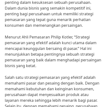
penting dalam kesuksesan sebuah perusahaan.
Dalam dunia bisnis yang semakin kompetitif ini,
penting bagi perusahaan untuk memiliki strategi
pemasaran yang tepat guna menarik perhatian
konsumen dan memenangkan persaingan.
Menurut Ahli Pemasaran Philip Kotler, “Strategi
pemasaran yang efektif adalah kunci utama dalam
mencapai keunggulan bersaing di pasar.” Hal ini
menunjukkan betapa pentingnya sebuah strategi
pemasaran yang baik dalam menghadapi persaingan
bisnis yang ketat.
Salah satu strategi pemasaran yang efektif adalah
memahami pasar dan pesaing dengan baik. Dengan
memahami kebutuhan dan keinginan konsumen,
perusahaan dapat menyesuaikan produk atau
layanan mereka sehingga lebih menarik bagi pasar.
Selain itu, dengan memahami pesaing, perusahaan