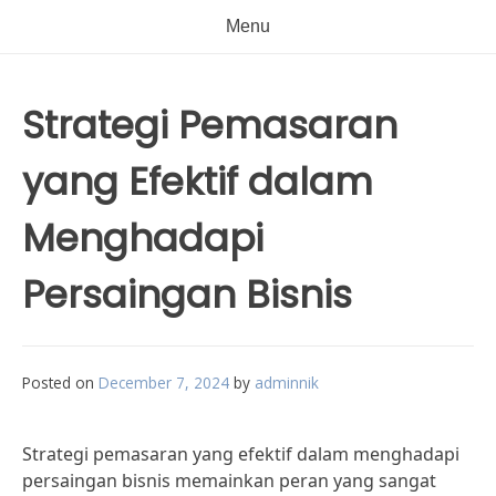
Menu
Strategi Pemasaran
yang Efektif dalam
Menghadapi
Persaingan Bisnis
Posted on
December 7, 2024
by
adminnik
Strategi pemasaran yang efektif dalam menghadapi
persaingan bisnis memainkan peran yang sangat