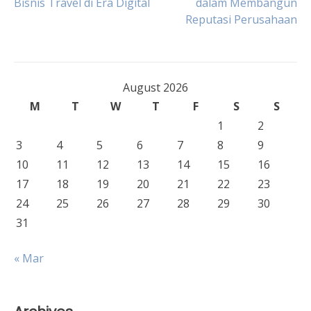
Bisnis Travel di Era Digital
dalam Membangun
Reputasi Perusahaan
navigation
August 2026
M
T
W
T
F
S
S
1
2
3
4
5
6
7
8
9
10
11
12
13
14
15
16
17
18
19
20
21
22
23
24
25
26
27
28
29
30
31
« Mar