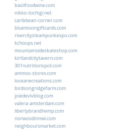
basilfoodwine.com
nikko-tochigi.net
caribbean-corner.com
bluemoongiftcards.com
rivercitysteampunkexpo.com
kchoops.net
mountainsideskateshop.com
kirtlandcitytavern.com
301nutritionspot.com
ammos-stores.com
loceanecreations.com
birdsongridgefarm.com
joiedevivblog.com
valera-amsterdam.com
libertybrandhemp.com
norwoodinnwi.com
neighboursmarket.com