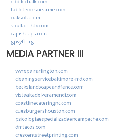
ediblechalk.com
tabletennisnearme.com
oaksofa.com
soultacohtx.com
capishcaps.com
gpsyfl.org
MEDIA PARTNER III
vwrepairarlington.com
cleaningservicebaltimore-md.com
beckslandscapeandfence.com
vistaaltadelveramendi.com
coastlinecateringnc.com
cuesburgershouston.com
psicologiaespecializadaencampeche.com
dmtacos.com
crescentstreetprinting.com