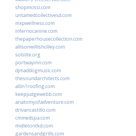
shopmossi.com
untamedcollectivesd.com
mxpwellness.com
infernocanine.com
thepaperhousecollection.com
allisonwillisholley.com
solslite.org
portwayinn.com
djmaddogmusic.com
thesoundarchitects.com
allin1roofing.com
keepjudgewebb.com
anatomyofadventure.com
drivancastillo.com
cmmedspa.com
midletontkd.com
gardensandgrills.com