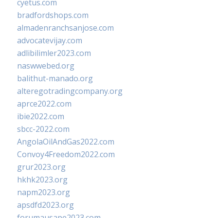
cyetus.com
bradfordshops.com
almadenranchsanjose.com
advocatevijay.com
adlibilimler2023.com
naswwebed.org
balithut-manado.org
alteregotradingcompany.org
aprce2022.com
ibie2022.com
sbcc-2022.com
AngolaOilAndGas2022.com
Convoy4Freedom2022.com
grur2023.org
hkhk2023.org
napm2023.org
apsdfd2023.org
forumausape2023.com