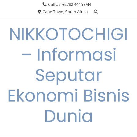
Skip
Call Us: +2782 444 YEAH
to
Cape Town, South Africa
content
NIKKOTOCHIGI
– Informasi
Seputar
Ekonomi Bisnis
Dunia