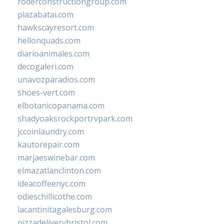
roderconstructiongroup.com
plazabatai.com
hawkscayresort.com
hellonquads.com
diarioanimales.com
decogaleri.com
unavozparadios.com
shoes-vert.com
elbotanicopanama.com
shadyoaksrockportrvpark.com
jccoinlaundry.com
kautorepair.com
marjaeswinebar.com
elmazatlanclinton.com
ideacoffeenyc.com
odieschillicothe.com
lacantinitagalesburg.com
pizzadeliverybristol.com