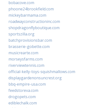
bobacove.com
phoone24brookfield.com
mickeybarmama.com
roadwayconstructioninc.com
shopdragonflyboutique.com
sportszilla.org
batchprovisionsbar.com
brasserie-gobette.com
musicrearte.com
morseysfarms.com
riverviewtennis.com
official-kelly-toys-squishmallows.com
displaygardenonsuncrest.org
bbq-empire-usa.com
feedstoreva.com
drogopets.com
ediblechalk.com