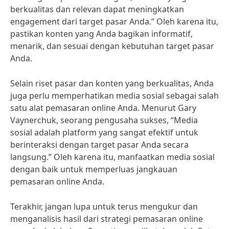
berkualitas dan relevan dapat meningkatkan
engagement dari target pasar Anda.” Oleh karena itu,
pastikan konten yang Anda bagikan informatif,
menarik, dan sesuai dengan kebutuhan target pasar
Anda.
Selain riset pasar dan konten yang berkualitas, Anda
juga perlu memperhatikan media sosial sebagai salah
satu alat pemasaran online Anda. Menurut Gary
Vaynerchuk, seorang pengusaha sukses, “Media
sosial adalah platform yang sangat efektif untuk
berinteraksi dengan target pasar Anda secara
langsung.” Oleh karena itu, manfaatkan media sosial
dengan baik untuk memperluas jangkauan
pemasaran online Anda.
Terakhir, jangan lupa untuk terus mengukur dan
menganalisis hasil dari strategi pemasaran online