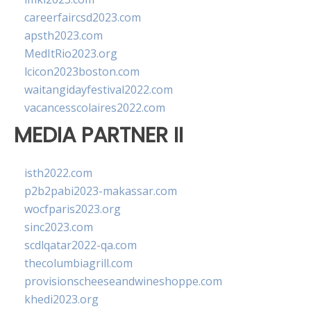
careerfaircsd2023.com
apsth2023.com
MedItRio2023.org
lcicon2023boston.com
waitangidayfestival2022.com
vacancesscolaires2022.com
MEDIA PARTNER II
isth2022.com
p2b2pabi2023-makassar.com
wocfparis2023.org
sinc2023.com
scdlqatar2022-qa.com
thecolumbiagrill.com
provisionscheeseandwineshoppe.com
khedi2023.org