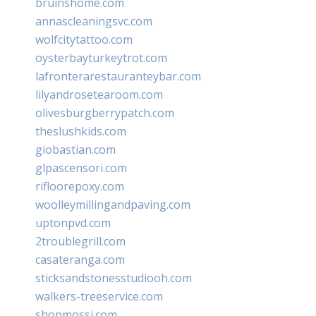
bruinshome.com
annascleaningsvc.com
wolfcitytattoo.com
oysterbayturkeytrot.com
lafronterarestauranteybar.com
lilyandrosetearoom.com
olivesburgberrypatch.com
theslushkids.com
giobastian.com
glpascensori.com
rifloorepoxy.com
woolleymillingandpaving.com
uptonpvd.com
2troublegrill.com
casateranga.com
sticksandstonesstudiooh.com
walkers-treeservice.com
shopmossi.com