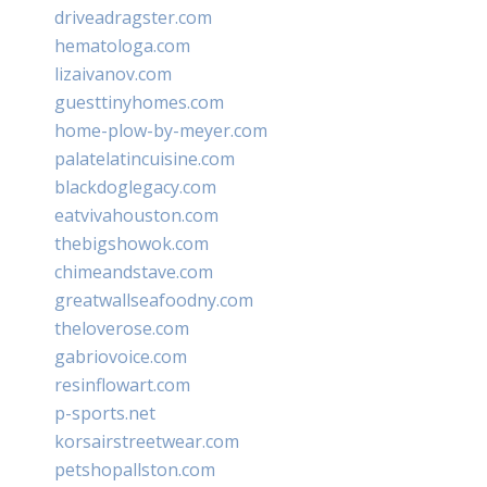
driveadragster.com
hematologa.com
lizaivanov.com
guesttinyhomes.com
home-plow-by-meyer.com
palatelatincuisine.com
blackdoglegacy.com
eatvivahouston.com
thebigshowok.com
chimeandstave.com
greatwallseafoodny.com
theloverose.com
gabriovoice.com
resinflowart.com
p-sports.net
korsairstreetwear.com
petshopallston.com