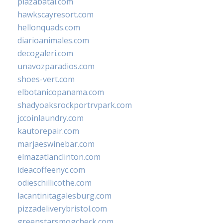
plazabatai.com
hawkscayresort.com
hellonquads.com
diarioanimales.com
decogaleri.com
unavozparadios.com
shoes-vert.com
elbotanicopanama.com
shadyoaksrockportrvpark.com
jccoinlaundry.com
kautorepair.com
marjaeswinebar.com
elmazatlanclinton.com
ideacoffeenyc.com
odieschillicothe.com
lacantinitagalesburg.com
pizzadeliverybristol.com
greenstarsmogcheck.com