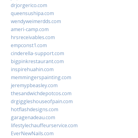
drjorgerico.com
queensushipa.com
wendyweimerdds.com
ameri-camp.com
hrsreceivables.com
empconst1.com
cinderella-support.com
bigpinkrestaurant.com
inspirehuahin.com
memmingerspainting.com
jeremypbeasley.com
thesandwichdepotcos.com
drgiggleshouseofpain.com
hotflashdesigns.com
garagenadeau.com
lifestylechauffeurservice.com
EverNewNails.com