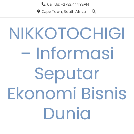
Skip
Call Us: +2782 444 YEAH
to
Cape Town, South Africa
content
NIKKOTOCHIGI
– Informasi
Seputar
Ekonomi Bisnis
Dunia