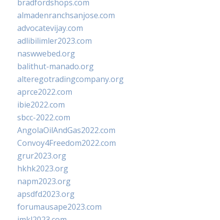
bradfordshops.com
almadenranchsanjose.com
advocatevijay.com
adlibilimler2023.com
naswwebed.org
balithut-manado.org
alteregotradingcompany.org
aprce2022.com
ibie2022.com
sbcc-2022.com
AngolaOilAndGas2022.com
Convoy4Freedom2022.com
grur2023.org
hkhk2023.org
napm2023.org
apsdfd2023.org
forumausape2023.com
imkl2023.com