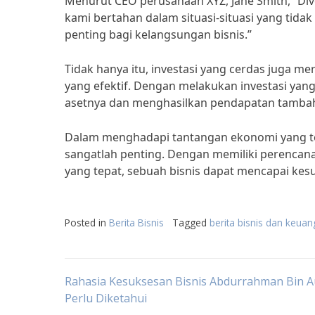
Menurut CEO perusahaan XYZ, Jane Smith, “Di
kami bertahan dalam situasi-situasi yang tida
penting bagi kelangsungan bisnis.”
Tidak hanya itu, investasi yang cerdas juga m
yang efektif. Dengan melakukan investasi ya
asetnya dan menghasilkan pendapatan tamba
Dalam menghadapi tantangan ekonomi yang ter
sangatlah penting. Dengan memiliki perenca
yang tepat, sebuah bisnis dapat mencapai kes
Posted in
Berita Bisnis
Tagged
berita bisnis dan keua
Post
Rahasia Kesuksesan Bisnis Abdurrahman Bin A
Perlu Diketahui