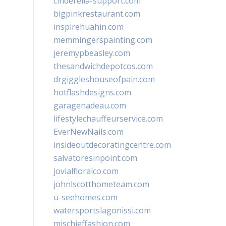
cinderella-support.com
bigpinkrestaurant.com
inspirehuahin.com
memmingerspainting.com
jeremypbeasley.com
thesandwichdepotcos.com
drgiggleshouseofpain.com
hotflashdesigns.com
garagenadeau.com
lifestylechauffeurservice.com
EverNewNails.com
insideoutdecoratingcentre.com
salvatoresinpoint.com
jovialfloralco.com
johnlscotthometeam.com
u-seehomes.com
watersportslagonissi.com
mischieffashion.com