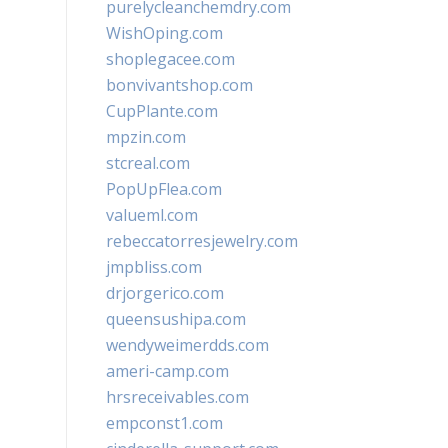
purelycleanchemdry.com
WishOping.com
shoplegacee.com
bonvivantshop.com
CupPlante.com
mpzin.com
stcreal.com
PopUpFlea.com
valueml.com
rebeccatorresjewelry.com
jmpbliss.com
drjorgerico.com
queensushipa.com
wendyweimerdds.com
ameri-camp.com
hrsreceivables.com
empconst1.com