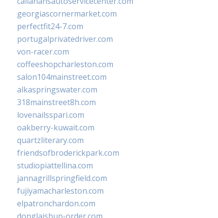
callahansautoservicecenter.com
georgiascornermarket.com
perfectfit24-7.com
portugalprivatedriver.com
von-racer.com
coffeeshopcharleston.com
salon104mainstreet.com
alkaspringswater.com
318mainstreet8h.com
lovenailsspari.com
oakberry-kuwait.com
quartzliterary.com
friendsofbroderickpark.com
studiopiattellina.com
jannagrillspringfield.com
fujiyamacharleston.com
elpatronchardon.com
donglaishun-order.com