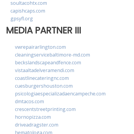
soultacohtx.com
capishcaps.com
gpsyfl.org
MEDIA PARTNER III
vwrepairarlington.com
cleaningservicebaltimore-md.com
beckslandscapeandfence.com
vistaaltadelveramendi.com
coastlinecateringnc.com
cuesburgershouston.com
psicologiaespecializadaencampeche.com
dmtacos.com
crescentstreetprinting.com
hornopizza.com
driveadragster.com
hematologa.com