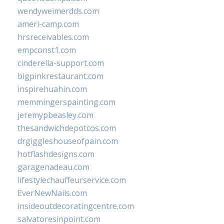
wendyweimerdds.com
ameri-camp.com
hrsreceivables.com
empconst1.com
cinderella-support.com
bigpinkrestaurant.com
inspirehuahin.com
memmingerspainting.com
jeremypbeasley.com
thesandwichdepotcos.com
drgiggleshouseofpain.com
hotflashdesigns.com
garagenadeau.com
lifestylechauffeurservice.com
EverNewNails.com
insideoutdecoratingcentre.com
salvatoresinpoint.com