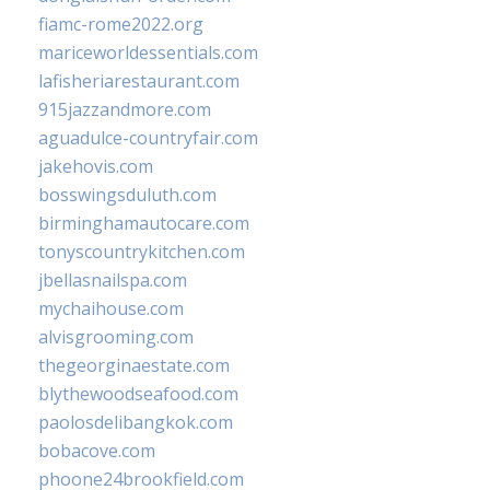
fiamc-rome2022.org
mariceworldessentials.com
lafisheriarestaurant.com
915jazzandmore.com
aguadulce-countryfair.com
jakehovis.com
bosswingsduluth.com
birminghamautocare.com
tonyscountrykitchen.com
jbellasnailspa.com
mychaihouse.com
alvisgrooming.com
thegeorginaestate.com
blythewoodseafood.com
paolosdelibangkok.com
bobacove.com
phoone24brookfield.com