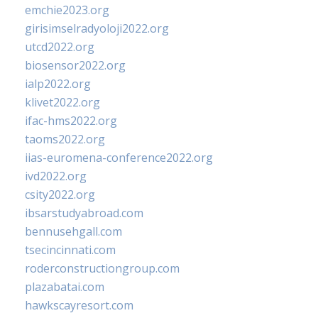
emchie2023.org
girisimselradyoloji2022.org
utcd2022.org
biosensor2022.org
ialp2022.org
klivet2022.org
ifac-hms2022.org
taoms2022.org
iias-euromena-conference2022.org
ivd2022.org
csity2022.org
ibsarstudyabroad.com
bennusehgall.com
tsecincinnati.com
roderconstructiongroup.com
plazabatai.com
hawkscayresort.com