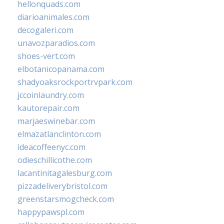
hellonquads.com
diarioanimales.com
decogaleri.com
unavozparadios.com
shoes-vert.com
elbotanicopanama.com
shadyoaksrockportrvpark.com
jccoinlaundry.com
kautorepair.com
marjaeswinebar.com
elmazatlanclinton.com
ideacoffeenyc.com
odieschillicothe.com
lacantinitagalesburg.com
pizzadeliverybristol.com
greenstarsmogcheck.com
happypawspl.com