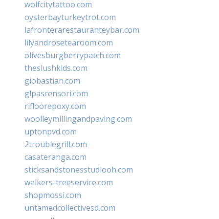
wolfcitytattoo.com
oysterbayturkeytrot.com
lafronterarestauranteybar.com
lilyandrosetearoom.com
olivesburgberrypatch.com
theslushkids.com
giobastian.com
glpascensori.com
rifloorepoxy.com
woolleymillingandpaving.com
uptonpvd.com
2troublegrill.com
casateranga.com
sticksandstonesstudiooh.com
walkers-treeservice.com
shopmossi.com
untamedcollectivesd.com