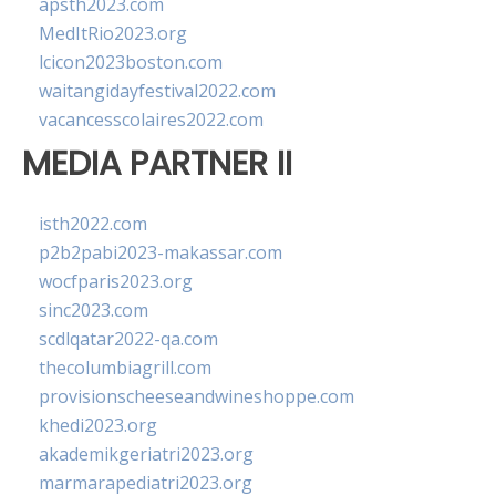
apsth2023.com
MedItRio2023.org
lcicon2023boston.com
waitangidayfestival2022.com
vacancesscolaires2022.com
MEDIA PARTNER II
isth2022.com
p2b2pabi2023-makassar.com
wocfparis2023.org
sinc2023.com
scdlqatar2022-qa.com
thecolumbiagrill.com
provisionscheeseandwineshoppe.com
khedi2023.org
akademikgeriatri2023.org
marmarapediatri2023.org