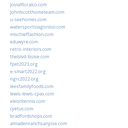
jovialfloralco.com
johnlscotthometeam.com
u-seehomes.com
watersportslagonissi.com
mischieffashion.com
eduwyre.com
retro-interiors.com
theblvd-boise.com
fpet2023.org
e-smart2022.org
ngrc2022.org
leesfamilyfoods.com
lewis-lewis-cpas.com
eleontennis.com
cyetus.com
bradfordshops.com
almadenranchsanjose.com