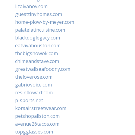
lizaivanov.com
guesttinyhomes.com
home-plow-by-meyer.com
palatelatincuisine.com
blackdoglegacy.com
eatvivahouston.com
thebigshowok.com
chimeandstave.com
greatwallseafoodny.com
theloverose.com
gabriovoice.com
resinflowart.com
p-sports.net
korsairstreetwear.com
petshopallston.com
avenue26tacos.com
topgglasses.com