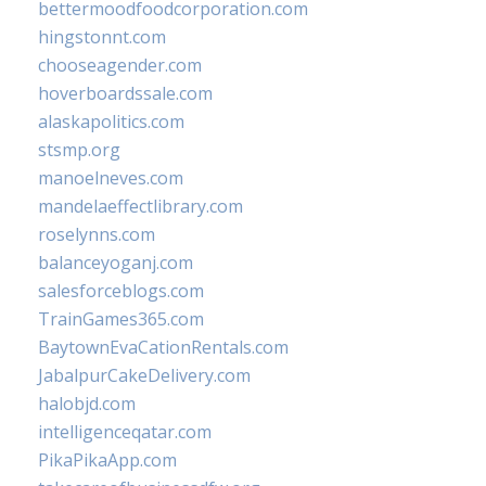
bettermoodfoodcorporation.com
hingstonnt.com
chooseagender.com
hoverboardssale.com
alaskapolitics.com
stsmp.org
manoelneves.com
mandelaeffectlibrary.com
roselynns.com
balanceyoganj.com
salesforceblogs.com
TrainGames365.com
BaytownEvaCationRentals.com
JabalpurCakeDelivery.com
halobjd.com
intelligenceqatar.com
PikaPikaApp.com