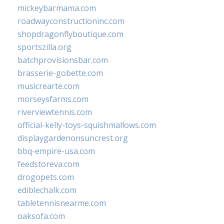
mickeybarmama.com
roadwayconstructioninc.com
shopdragonflyboutique.com
sportszilla.org
batchprovisionsbar.com
brasserie-gobette.com
musicrearte.com
morseysfarms.com
riverviewtennis.com
official-kelly-toys-squishmallows.com
displaygardenonsuncrest.org
bbq-empire-usa.com
feedstoreva.com
drogopets.com
ediblechalk.com
tabletennisnearme.com
oaksofa.com