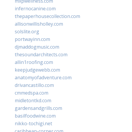
mxpwellness.com
infernocanine.com
thepaperhousecollection.com
allisonwillisholley.com
solslite.org
portwayinn.com
djmaddogmusic.com
thesoundarchitects.com
allin1roofing.com
keepjudgewebb.com
anatomyofadventure.com
drivancastillo.com
cmmedspa.com
midletontkd.com
gardensandgrills.com
basilfoodwine.com
nikko-tochigi.net
caribbean-corner.com