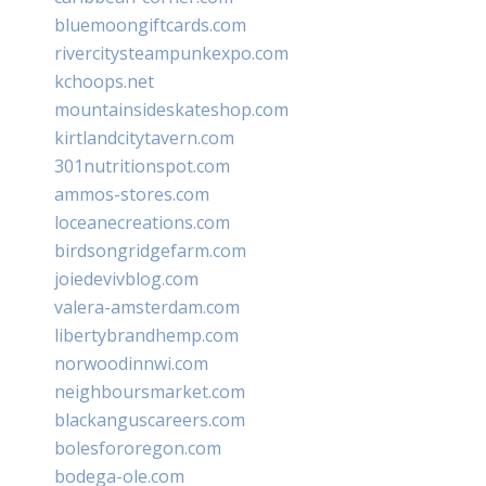
bluemoongiftcards.com
rivercitysteampunkexpo.com
kchoops.net
mountainsideskateshop.com
kirtlandcitytavern.com
301nutritionspot.com
ammos-stores.com
loceanecreations.com
birdsongridgefarm.com
joiedevivblog.com
valera-amsterdam.com
libertybrandhemp.com
norwoodinnwi.com
neighboursmarket.com
blackanguscareers.com
bolesfororegon.com
bodega-ole.com