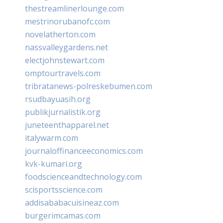
thestreamlinerlounge.com
mestrinorubanofc.com
novelatherton.com
nassvalleygardens.net
electjohnstewart.com
omptourtravels.com
tribratanews-polreskebumen.com
rsudbayuasih.org
publikjurnalistik.org
juneteenthapparel.net
italywarm.com
journaloffinanceeconomics.com
kvk-kumari.org
foodscienceandtechnology.com
scisportsscience.com
addisababacuisineaz.com
burgerimcamas.com