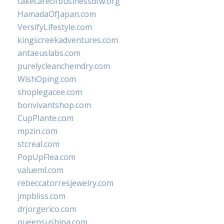
takecareofbusinessdfw.org
HamadaOfJapan.com
VersifyLifestyle.com
kingscreekadventures.com
antaeuslabs.com
purelycleanchemdry.com
WishOping.com
shoplegacee.com
bonvivantshop.com
CupPlante.com
mpzin.com
stcreal.com
PopUpFlea.com
valueml.com
rebeccatorresjewelry.com
jmpbliss.com
drjorgerico.com
queensushipa.com