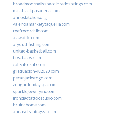
broadmoornailsspacoloradosprings.com
missblackpasadena.com
anneskitchen.org
valenciamarketytaqueria.com
reefrecordsllc.com
alawaffle.com
aryouthfishing.com
united-basketball.com
tios-tacos.com
cafecito-satx.com
graduacionviu2023.com
pecanjackstogo.com
zengardendayspa.com
sparklejewelryinc.com
ironcladtattoostudio.com
bruinshome.com
annascleaningsvc.com