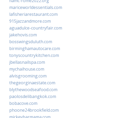
fiamc-rome2022.org
mariceworldessentials.com
lafisheriarestaurant.com
915jazzandmore.com
aguadulce-countryfair.com
jakehovis.com
bosswingsduluth.com
birminghamautocare.com
tonyscountrykitchen.com
jbellasnailspa.com
mychaihouse.com
alvisgrooming.com
thegeorginaestate.com
blythewoodseafood.com
paolosdelibangkok.com
bobacove.com
phoone24brookfield.com
mickeybarmama.com