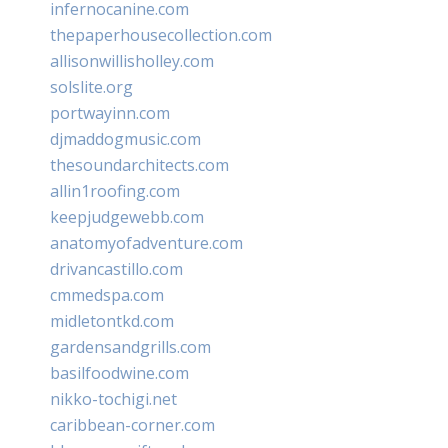
infernocanine.com
thepaperhousecollection.com
allisonwillisholley.com
solslite.org
portwayinn.com
djmaddogmusic.com
thesoundarchitects.com
allin1roofing.com
keepjudgewebb.com
anatomyofadventure.com
drivancastillo.com
cmmedspa.com
midletontkd.com
gardensandgrills.com
basilfoodwine.com
nikko-tochigi.net
caribbean-corner.com