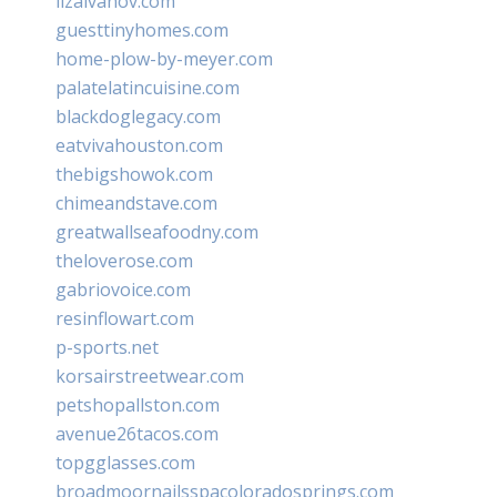
lizaivanov.com
guesttinyhomes.com
home-plow-by-meyer.com
palatelatincuisine.com
blackdoglegacy.com
eatvivahouston.com
thebigshowok.com
chimeandstave.com
greatwallseafoodny.com
theloverose.com
gabriovoice.com
resinflowart.com
p-sports.net
korsairstreetwear.com
petshopallston.com
avenue26tacos.com
topgglasses.com
broadmoornailsspacoloradosprings.com