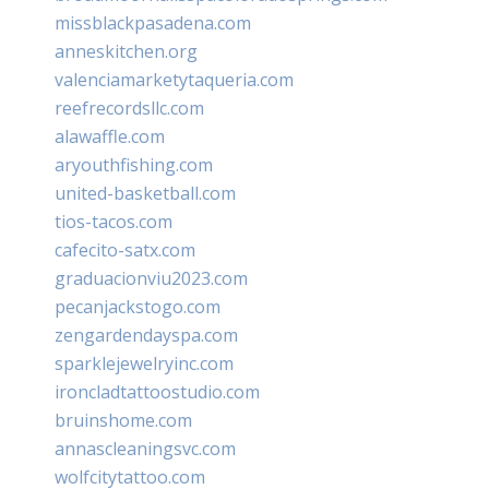
missblackpasadena.com
anneskitchen.org
valenciamarketytaqueria.com
reefrecordsllc.com
alawaffle.com
aryouthfishing.com
united-basketball.com
tios-tacos.com
cafecito-satx.com
graduacionviu2023.com
pecanjackstogo.com
zengardendayspa.com
sparklejewelryinc.com
ironcladtattoostudio.com
bruinshome.com
annascleaningsvc.com
wolfcitytattoo.com