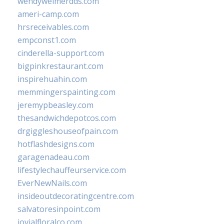
wendyweimerdds.com
ameri-camp.com
hrsreceivables.com
empconst1.com
cinderella-support.com
bigpinkrestaurant.com
inspirehuahin.com
memmingerspainting.com
jeremypbeasley.com
thesandwichdepotcos.com
drgiggleshouseofpain.com
hotflashdesigns.com
garagenadeau.com
lifestylechauffeurservice.com
EverNewNails.com
insideoutdecoratingcentre.com
salvatoresinpoint.com
jovialfloralco.com