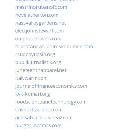
mestrinorubanofc.com
novelatherton.com
nassvalleygardens.net
electjohnstewart.com
omptourtravels.com
tribratanews-polreskebumen.com
rsudbayuasih.org
publikjurnalistik.org
juneteenthapparel.net
italywarm.com
journaloffinanceeconomics.com
kvk-kumari.org
foodscienceandtechnology.com
scisportsscience.com
addisababacuisineaz.com
burgerimcamas.com