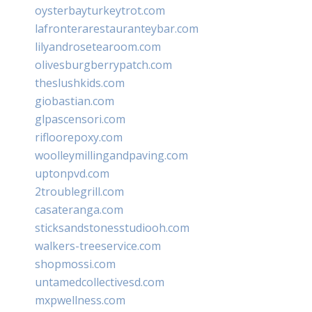
oysterbayturkeytrot.com
lafronterarestauranteybar.com
lilyandrosetearoom.com
olivesburgberrypatch.com
theslushkids.com
giobastian.com
glpascensori.com
rifloorepoxy.com
woolleymillingandpaving.com
uptonpvd.com
2troublegrill.com
casateranga.com
sticksandstonesstudiooh.com
walkers-treeservice.com
shopmossi.com
untamedcollectivesd.com
mxpwellness.com