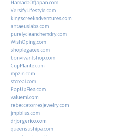
HamadaOfJapan.com
VersifyLifestyle.com
kingscreekadventures.com
antaeuslabs.com
purelycleanchemdry.com
WishOping.com
shoplegacee.com
bonvivantshop.com
CupPlante.com
mpzin.com
stcreal.com
PopUpFlea.com
valueml.com
rebeccatorresjewelry.com
jmpbliss.com
drjorgerico.com
queensushipa.com