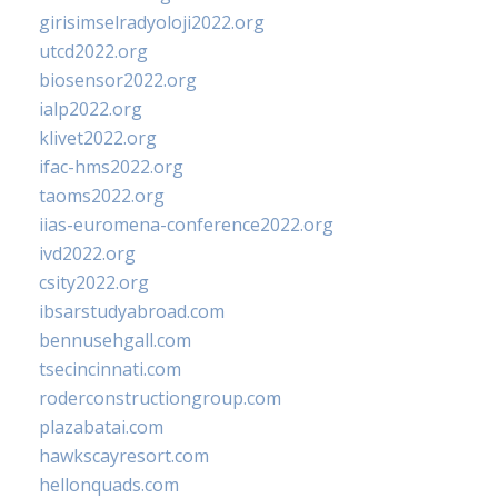
girisimselradyoloji2022.org
utcd2022.org
biosensor2022.org
ialp2022.org
klivet2022.org
ifac-hms2022.org
taoms2022.org
iias-euromena-conference2022.org
ivd2022.org
csity2022.org
ibsarstudyabroad.com
bennusehgall.com
tsecincinnati.com
roderconstructiongroup.com
plazabatai.com
hawkscayresort.com
hellonquads.com