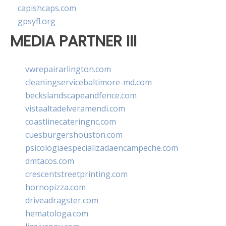
capishcaps.com
gpsyfl.org
MEDIA PARTNER III
vwrepairarlington.com
cleaningservicebaltimore-md.com
beckslandscapeandfence.com
vistaaltadelveramendi.com
coastlinecateringnc.com
cuesburgershouston.com
psicologiaespecializadaencampeche.com
dmtacos.com
crescentstreetprinting.com
hornopizza.com
driveadragster.com
hematologa.com