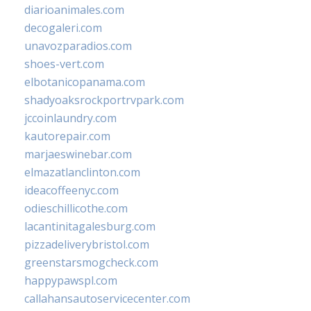
diarioanimales.com
decogaleri.com
unavozparadios.com
shoes-vert.com
elbotanicopanama.com
shadyoaksrockportrvpark.com
jccoinlaundry.com
kautorepair.com
marjaeswinebar.com
elmazatlanclinton.com
ideacoffeenyc.com
odieschillicothe.com
lacantinitagalesburg.com
pizzadeliverybristol.com
greenstarsmogcheck.com
happypawspl.com
callahansautoservicecenter.com