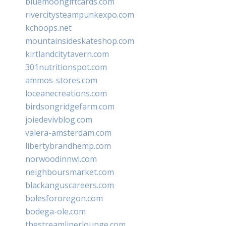
bluemoongiftcards.com
rivercitysteampunkexpo.com
kchoops.net
mountainsideskateshop.com
kirtlandcitytavern.com
301nutritionspot.com
ammos-stores.com
loceanecreations.com
birdsongridgefarm.com
joiedevivblog.com
valera-amsterdam.com
libertybrandhemp.com
norwoodinnwi.com
neighboursmarket.com
blackanguscareers.com
bolesfororegon.com
bodega-ole.com
thestreamlinerlounge.com