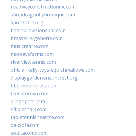
roadwayconstructioninc.com
shopdragonflyboutique.com
sportszilla.org
batchprovisionsbar.com
brasserie-gobette.com
musicrearte.com
morseysfarms.com
riverviewtennis.com
official-kelly-toys-squishmallows.com
displaygardenonsuncrest.org
bbq-empire-usa.com
feedstoreva.com
drogopets.com
ediblechalk.com
tabletennisnearme.com
oaksofa.com
soultacohtx.com