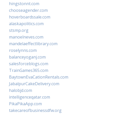
hingstonnt.com
chooseagender.com
hoverboardssale.com
alaskapolitics.com
stsmp.org
manoelneves.com
mandelaeffectlibrary.com
roselynns.com
balanceyoganj.com
salesforceblogs.com
TrainGames365.com
BaytownEvaCationRentals.com
JabalpurCakeDelivery.com
halobjd.com
intelligenceqatar.com
PikaPikaApp.com
takecareofbusinessdfw.org