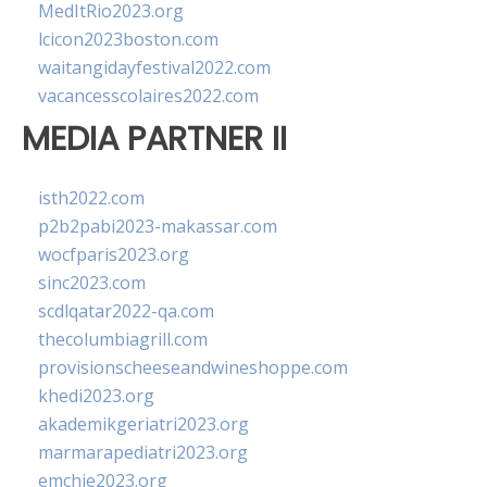
MedItRio2023.org
lcicon2023boston.com
waitangidayfestival2022.com
vacancesscolaires2022.com
MEDIA PARTNER II
isth2022.com
p2b2pabi2023-makassar.com
wocfparis2023.org
sinc2023.com
scdlqatar2022-qa.com
thecolumbiagrill.com
provisionscheeseandwineshoppe.com
khedi2023.org
akademikgeriatri2023.org
marmarapediatri2023.org
emchie2023.org