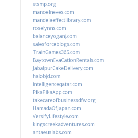
stsmp.org
manoelneves.com
mandelaeffectlibrary.com
roselynns.com
balanceyoganj.com
salesforceblogs.com
TrainGames365.com
BaytownEvaCationRentals.com
JabalpurCakeDelivery.com
halobjd.com
intelligenceqatar.com
PikaPikaApp.com
takecareofbusinessdfw.org
HamadaOfJapan.com
VersifyLifestyle.com
kingscreekadventures.com
antaeuslabs.com