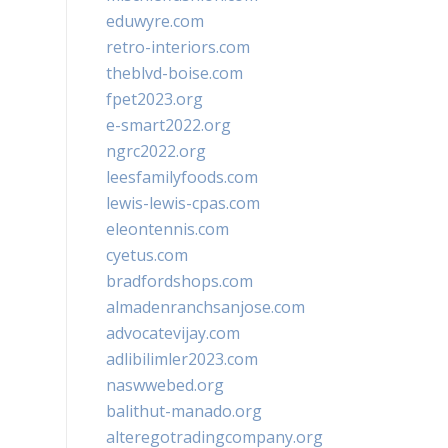
eduwyre.com
retro-interiors.com
theblvd-boise.com
fpet2023.org
e-smart2022.org
ngrc2022.org
leesfamilyfoods.com
lewis-lewis-cpas.com
eleontennis.com
cyetus.com
bradfordshops.com
almadenranchsanjose.com
advocatevijay.com
adlibilimler2023.com
naswwebed.org
balithut-manado.org
alteregotradingcompany.org