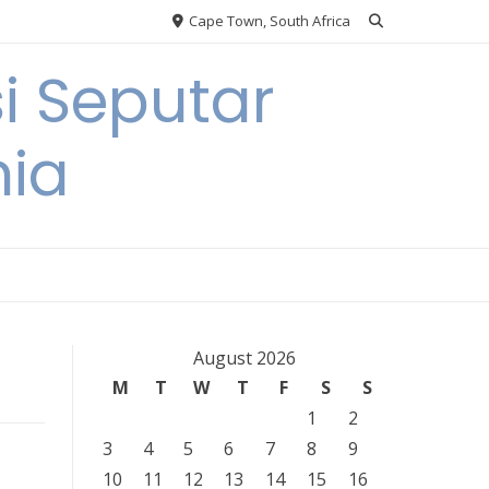
Cape Town, South Africa
i Seputar
nia
August 2026
M
T
W
T
F
S
S
1
2
3
4
5
6
7
8
9
10
11
12
13
14
15
16