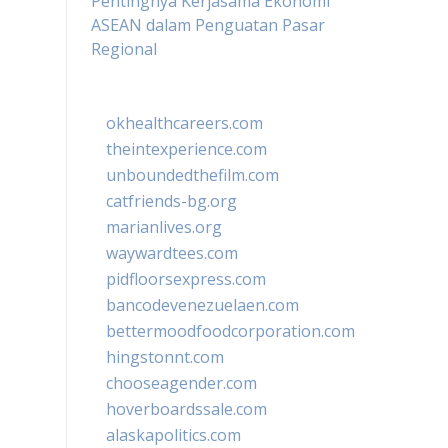
Pentingnya Kerjasama Ekonomi
ASEAN dalam Penguatan Pasar
Regional
okhealthcareers.com
theintexperience.com
unboundedthefilm.com
catfriends-bg.org
marianlives.org
waywardtees.com
pidfloorsexpress.com
bancodevenezuelaen.com
bettermoodfoodcorporation.com
hingstonnt.com
chooseagender.com
hoverboardssale.com
alaskapolitics.com