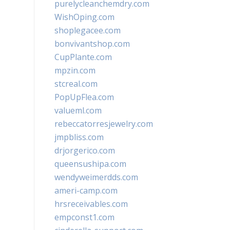
purelycleanchemdry.com
WishOping.com
shoplegacee.com
bonvivantshop.com
CupPlante.com
mpzin.com
stcreal.com
PopUpFlea.com
valueml.com
rebeccatorresjewelry.com
jmpbliss.com
drjorgerico.com
queensushipa.com
wendyweimerdds.com
ameri-camp.com
hrsreceivables.com
empconst1.com