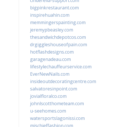
cinderella-support.com
bigpinkrestaurant.com
inspirehuahin.com
memmingerspainting.com
jeremypbeasley.com
thesandwichdepotcos.com
drgiggleshouseofpain.com
hotflashdesigns.com
garagenadeau.com
lifestylechauffeurservice.com
EverNewNails.com
insideoutdecoratingcentre.com
salvatoresinpoint.com
jovialfloralco.com
johnlscotthometeam.com
u-seehomes.com
watersportslagonissi.com
mischieffashion.com