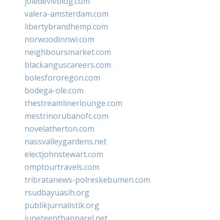
joiedevivblog.com
valera-amsterdam.com
libertybrandhemp.com
norwoodinnwi.com
neighboursmarket.com
blackanguscareers.com
bolesfororegon.com
bodega-ole.com
thestreamlinerlounge.com
mestrinorubanofc.com
novelatherton.com
nassvalleygardens.net
electjohnstewart.com
omptourtravels.com
tribratanews-polreskebumen.com
rsudbayuasih.org
publikjurnalistik.org
juneteenthapparel.net