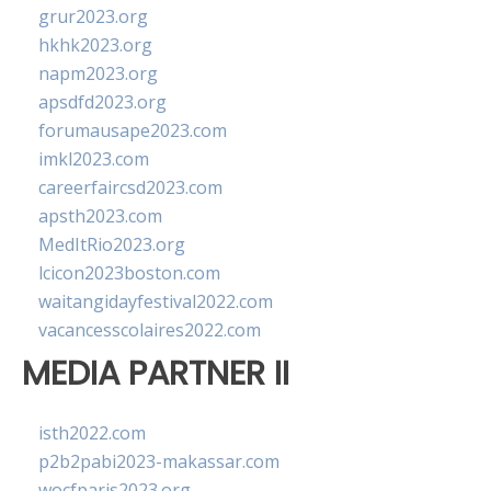
grur2023.org
hkhk2023.org
napm2023.org
apsdfd2023.org
forumausape2023.com
imkl2023.com
careerfaircsd2023.com
apsth2023.com
MedItRio2023.org
lcicon2023boston.com
waitangidayfestival2022.com
vacancesscolaires2022.com
MEDIA PARTNER II
isth2022.com
p2b2pabi2023-makassar.com
wocfparis2023.org