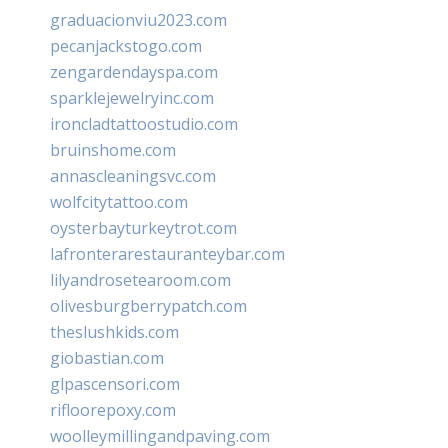
graduacionviu2023.com
pecanjackstogo.com
zengardendayspa.com
sparklejewelryinc.com
ironcladtattoostudio.com
bruinshome.com
annascleaningsvc.com
wolfcitytattoo.com
oysterbayturkeytrot.com
lafronterarestauranteybar.com
lilyandrosetearoom.com
olivesburgberrypatch.com
theslushkids.com
giobastian.com
glpascensori.com
rifloorepoxy.com
woolleymillingandpaving.com