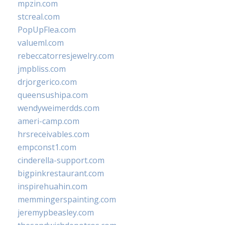
mpzin.com
stcreal.com
PopUpFlea.com
valueml.com
rebeccatorresjewelry.com
jmpbliss.com
drjorgerico.com
queensushipa.com
wendyweimerdds.com
ameri-camp.com
hrsreceivables.com
empconst1.com
cinderella-support.com
bigpinkrestaurant.com
inspirehuahin.com
memmingerspainting.com
jeremypbeasley.com