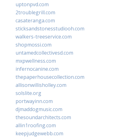
uptonpvd.com
2troublegrill.com
casateranga.com
sticksandstonesstudiooh.com
walkers-treeservice.com
shopmossi.com
untamedcollectivesd.com
mxpwellness.com
infernocanine.com
thepaperhousecollection.com
allisonwillisholley.com
solslite.org
portwayinn.com
djmaddogmusic.com
thesoundarchitects.com
allin1roofing.com
keepjudgewebb.com