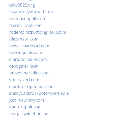
csity2022.org
ibsarstudyabroad.com
bennusehgall.com
tsecincinnati.com
roderconstructiongroup.com
plazabatai.com
hawkscayresort.com
hellonquads.com
diarioanimales.com
decogaleri.com
unavozparadios.com
shoes-vert.com
elbotanicopanama.com
shadyoaksrockportrvpark.com
jccoinlaundry.com
kautorepair.com
marjaeswinebar.com