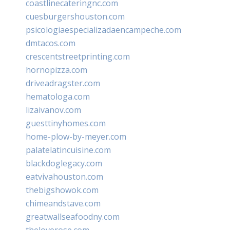
coastlinecateringnc.com
cuesburgershouston.com
psicologiaespecializadaencampeche.com
dmtacos.com
crescentstreetprinting.com
hornopizza.com
driveadragster.com
hematologa.com
lizaivanov.com
guesttinyhomes.com
home-plow-by-meyer.com
palatelatincuisine.com
blackdoglegacy.com
eatvivahouston.com
thebigshowok.com
chimeandstave.com
greatwallseafoodny.com
theloverose.com