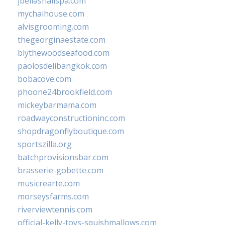
jbellasnailspa.com
mychaihouse.com
alvisgrooming.com
thegeorginaestate.com
blythewoodseafood.com
paolosdelibangkok.com
bobacove.com
phoone24brookfield.com
mickeybarmama.com
roadwayconstructioninc.com
shopdragonflyboutique.com
sportszilla.org
batchprovisionsbar.com
brasserie-gobette.com
musicrearte.com
morseysfarms.com
riverviewtennis.com
official-kelly-toys-squishmallows.com