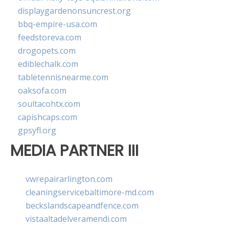
displaygardenonsuncrest.org
bbq-empire-usa.com
feedstoreva.com
drogopets.com
ediblechalk.com
tabletennisnearme.com
oaksofa.com
soultacohtx.com
capishcaps.com
gpsyfl.org
MEDIA PARTNER III
vwrepairarlington.com
cleaningservicebaltimore-md.com
beckslandscapeandfence.com
vistaaltadelveramendi.com