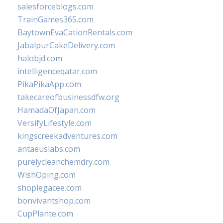
salesforceblogs.com
TrainGames365.com
BaytownEvaCationRentals.com
JabalpurCakeDelivery.com
halobjd.com
intelligenceqatar.com
PikaPikaApp.com
takecareofbusinessdfw.org
HamadaOfJapan.com
VersifyLifestyle.com
kingscreekadventures.com
antaeuslabs.com
purelycleanchemdry.com
WishOping.com
shoplegacee.com
bonvivantshop.com
CupPlante.com