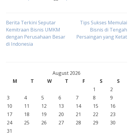
Post
Berita Terkini Seputar
Tips Sukses Memulai
Kemitraan Bisnis UMKM
Bisnis di Tengah
dengan Perusahaan Besar
Persaingan yang Ketat
navigation
di Indonesia
August 2026
M
T
W
T
F
S
S
1
2
3
4
5
6
7
8
9
10
11
12
13
14
15
16
17
18
19
20
21
22
23
24
25
26
27
28
29
30
31