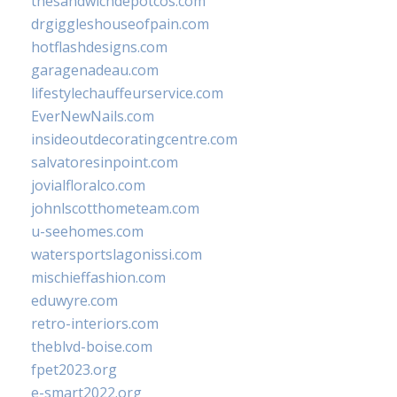
thesandwichdepotcos.com
drgiggleshouseofpain.com
hotflashdesigns.com
garagenadeau.com
lifestylechauffeurservice.com
EverNewNails.com
insideoutdecoratingcentre.com
salvatoresinpoint.com
jovialfloralco.com
johnlscotthometeam.com
u-seehomes.com
watersportslagonissi.com
mischieffashion.com
eduwyre.com
retro-interiors.com
theblvd-boise.com
fpet2023.org
e-smart2022.org