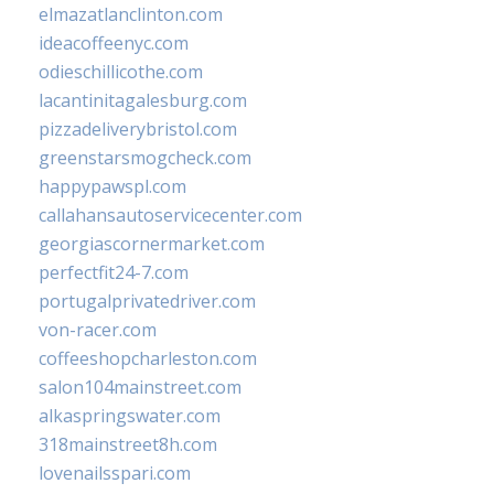
elmazatlanclinton.com
ideacoffeenyc.com
odieschillicothe.com
lacantinitagalesburg.com
pizzadeliverybristol.com
greenstarsmogcheck.com
happypawspl.com
callahansautoservicecenter.com
georgiascornermarket.com
perfectfit24-7.com
portugalprivatedriver.com
von-racer.com
coffeeshopcharleston.com
salon104mainstreet.com
alkaspringswater.com
318mainstreet8h.com
lovenailsspari.com