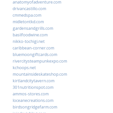
anatomyofadventure.com
drivancastillo.com
cmmedspa.com
midletontkd.com
gardensandgrills.com
basilfoodwine.com
nikko-tochigi.net
caribbean-corner.com
bluemoongiftcards.com
rivercitysteampunkexpo.com
kchoops.net
mountainsideskateshop.com
kirtlandcitytavern.com
301nutritionspot.com
ammos-stores.com
loceanecreations.com
birdsongridgefarm.com