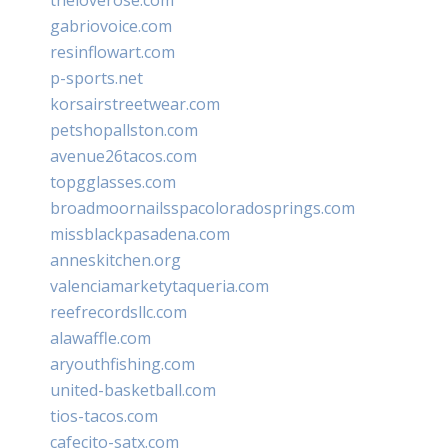
gabriovoice.com
resinflowart.com
p-sports.net
korsairstreetwear.com
petshopallston.com
avenue26tacos.com
topgglasses.com
broadmoornailsspacoloradosprings.com
missblackpasadena.com
anneskitchen.org
valenciamarketytaqueria.com
reefrecordsllc.com
alawaffle.com
aryouthfishing.com
united-basketball.com
tios-tacos.com
cafecito-satx.com