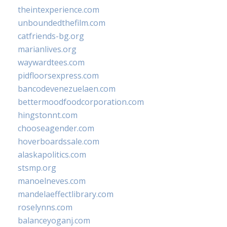
theintexperience.com
unboundedthefilm.com
catfriends-bg.org
marianlives.org
waywardtees.com
pidfloorsexpress.com
bancodevenezuelaen.com
bettermoodfoodcorporation.com
hingstonnt.com
chooseagender.com
hoverboardssale.com
alaskapolitics.com
stsmp.org
manoelneves.com
mandelaeffectlibrary.com
roselynns.com
balanceyoganj.com