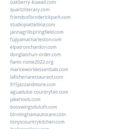
oakberry-kuwait.com
quartzliterary.com
friendsofbroderickpark.com
studiopiattellina.com
jannagrillspringfield.com
fujiyamacharleston.com
elpatronchardon.com
donglaishun-order.com
fiamc-rome2022.org
mariceworldessentials.com
lafisheriarestaurant.com
915jazzandmore.com
aguadulce-countryfair.com
jakehovis.com
bosswingsduluth.com
birminghamautocare.com
tonyscountrykitchen.com