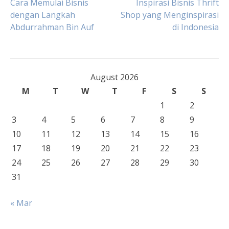
Post
Cara Memulai Bisnis
Inspirasi Bisnis Thrift
dengan Langkah
Shop yang Menginspirasi
Abdurrahman Bin Auf
di Indonesia
navigation
August 2026
M
T
W
T
F
S
S
1
2
3
4
5
6
7
8
9
10
11
12
13
14
15
16
17
18
19
20
21
22
23
24
25
26
27
28
29
30
31
« Mar