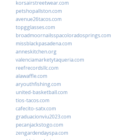
korsairstreetwear.com
petshopallston.com
avenue26tacos.com
topgglasses.com
broadmoornailsspacoloradosprings.com
missblackpasadena.com
anneskitchen.org
valenciamarketytaqueria.com
reefrecordsllc.com
alawaffle.com
aryouthfishing.com
united-basketball.com
tios-tacos.com
cafecito-satx.com
graduacionviu2023.com
pecanjackstogo.com
zengardendayspa.com