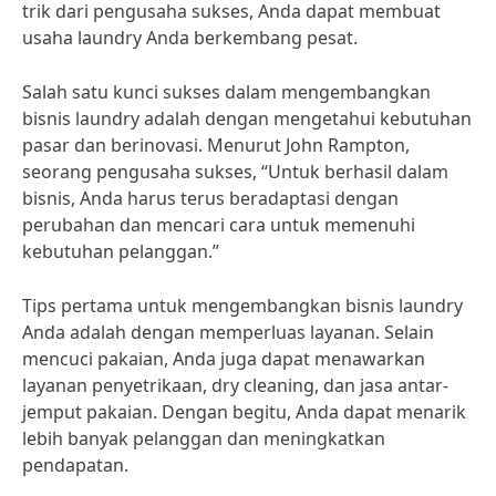
trik dari pengusaha sukses, Anda dapat membuat
usaha laundry Anda berkembang pesat.
Salah satu kunci sukses dalam mengembangkan
bisnis laundry adalah dengan mengetahui kebutuhan
pasar dan berinovasi. Menurut John Rampton,
seorang pengusaha sukses, “Untuk berhasil dalam
bisnis, Anda harus terus beradaptasi dengan
perubahan dan mencari cara untuk memenuhi
kebutuhan pelanggan.”
Tips pertama untuk mengembangkan bisnis laundry
Anda adalah dengan memperluas layanan. Selain
mencuci pakaian, Anda juga dapat menawarkan
layanan penyetrikaan, dry cleaning, dan jasa antar-
jemput pakaian. Dengan begitu, Anda dapat menarik
lebih banyak pelanggan dan meningkatkan
pendapatan.