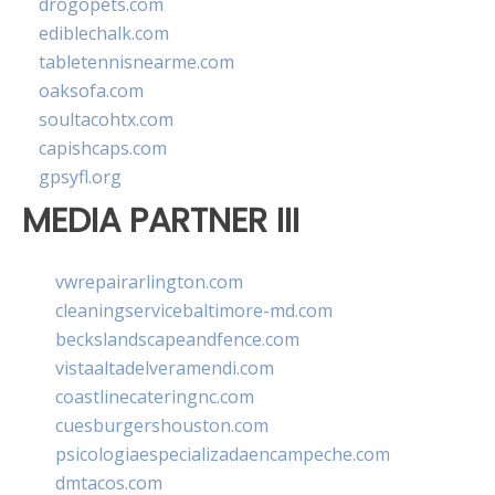
drogopets.com
ediblechalk.com
tabletennisnearme.com
oaksofa.com
soultacohtx.com
capishcaps.com
gpsyfl.org
MEDIA PARTNER III
vwrepairarlington.com
cleaningservicebaltimore-md.com
beckslandscapeandfence.com
vistaaltadelveramendi.com
coastlinecateringnc.com
cuesburgershouston.com
psicologiaespecializadaencampeche.com
dmtacos.com