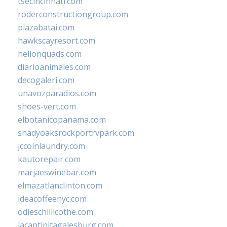
tsecincinnati.com
roderconstructiongroup.com
plazabatai.com
hawkscayresort.com
hellonquads.com
diarioanimales.com
decogaleri.com
unavozparadios.com
shoes-vert.com
elbotanicopanama.com
shadyoaksrockportrvpark.com
jccoinlaundry.com
kautorepair.com
marjaeswinebar.com
elmazatlanclinton.com
ideacoffeenyc.com
odieschillicothe.com
lacantinitagalesburg.com