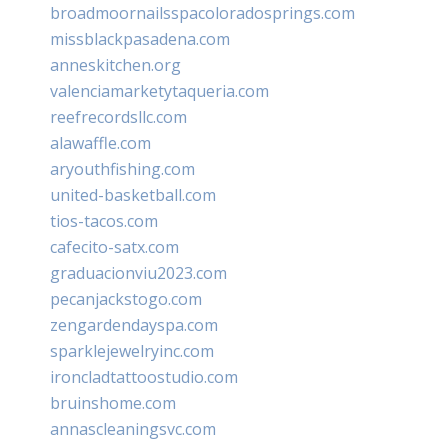
broadmoornailsspacoloradosprings.com
missblackpasadena.com
anneskitchen.org
valenciamarketytaqueria.com
reefrecordsllc.com
alawaffle.com
aryouthfishing.com
united-basketball.com
tios-tacos.com
cafecito-satx.com
graduacionviu2023.com
pecanjackstogo.com
zengardendayspa.com
sparklejewelryinc.com
ironcladtattoostudio.com
bruinshome.com
annascleaningsvc.com