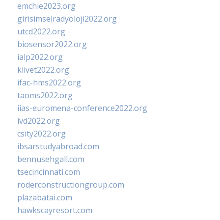
emchie2023.org
girisimselradyoloji2022.org
utcd2022.org
biosensor2022.org
ialp2022.org
klivet2022.org
ifac-hms2022.org
taoms2022.org
iias-euromena-conference2022.org
ivd2022.org
csity2022.org
ibsarstudyabroad.com
bennusehgall.com
tsecincinnati.com
roderconstructiongroup.com
plazabatai.com
hawkscayresort.com