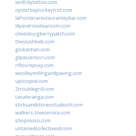
wolfcitytattoo.com
oysterbayturkeytrot.com
lafronterarestauranteybar.com
lilyandrosetearoom.com
olivesburgberrypatch.com
theslushkids.com
giobastian.com
glpascensori.com
rifloorepoxy.com
woolleymillingandpaving.com
uptonpvd.com
2troublegrill.com
casateranga.com
sticksandstonesstudiooh.com
walkers-treeservice.com
shopmossi.com
untamedcollectivesd.com