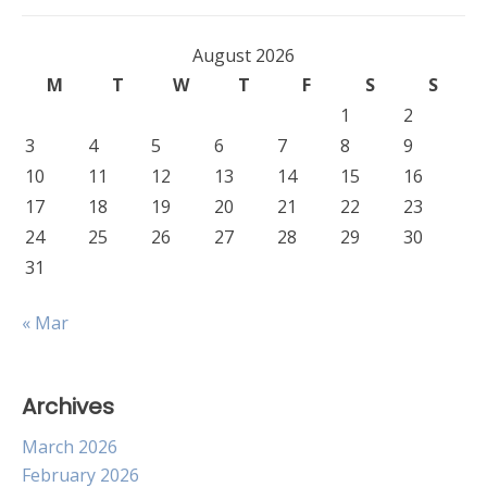
August 2026
M
T
W
T
F
S
S
1
2
3
4
5
6
7
8
9
10
11
12
13
14
15
16
17
18
19
20
21
22
23
24
25
26
27
28
29
30
31
« Mar
Archives
March 2026
February 2026