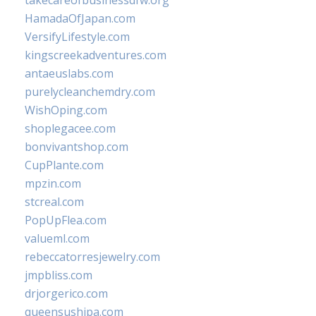
takecareofbusinessdfw.org
HamadaOfJapan.com
VersifyLifestyle.com
kingscreekadventures.com
antaeuslabs.com
purelycleanchemdry.com
WishOping.com
shoplegacee.com
bonvivantshop.com
CupPlante.com
mpzin.com
stcreal.com
PopUpFlea.com
valueml.com
rebeccatorresjewelry.com
jmpbliss.com
drjorgerico.com
queensushipa.com