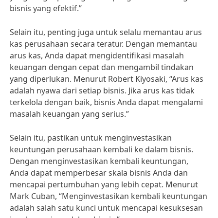
bisnis yang efektif.”
Selain itu, penting juga untuk selalu memantau arus
kas perusahaan secara teratur. Dengan memantau
arus kas, Anda dapat mengidentifikasi masalah
keuangan dengan cepat dan mengambil tindakan
yang diperlukan. Menurut Robert Kiyosaki, “Arus kas
adalah nyawa dari setiap bisnis. Jika arus kas tidak
terkelola dengan baik, bisnis Anda dapat mengalami
masalah keuangan yang serius.”
Selain itu, pastikan untuk menginvestasikan
keuntungan perusahaan kembali ke dalam bisnis.
Dengan menginvestasikan kembali keuntungan,
Anda dapat memperbesar skala bisnis Anda dan
mencapai pertumbuhan yang lebih cepat. Menurut
Mark Cuban, “Menginvestasikan kembali keuntungan
adalah salah satu kunci untuk mencapai kesuksesan