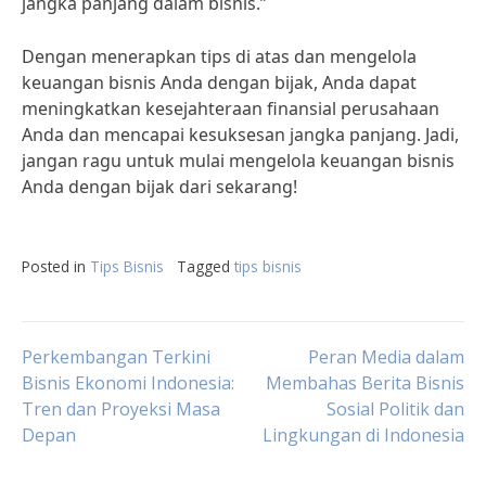
jangka panjang dalam bisnis.”
Dengan menerapkan tips di atas dan mengelola
keuangan bisnis Anda dengan bijak, Anda dapat
meningkatkan kesejahteraan finansial perusahaan
Anda dan mencapai kesuksesan jangka panjang. Jadi,
jangan ragu untuk mulai mengelola keuangan bisnis
Anda dengan bijak dari sekarang!
Posted in
Tips Bisnis
Tagged
tips bisnis
Post
Perkembangan Terkini
Peran Media dalam
Bisnis Ekonomi Indonesia:
Membahas Berita Bisnis
Tren dan Proyeksi Masa
Sosial Politik dan
navigation
Depan
Lingkungan di Indonesia