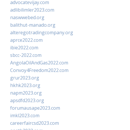
advocatevijay.com
adlibilimler2023.com
naswwebed.org
balithut-manado.org
alteregotradingcompany.org
aprce2022.com
ibie2022.com
sbcc-2022.com
AngolaOilAndGas2022.com
Convoy4Freedom2022.com
grur2023.org
hkhk2023.org
napm2023.org
apsdfd2023.org
forumausape2023.com
imkl2023.com
careerfaircsd2023.com