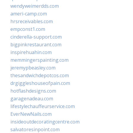
wendyweimerdds.com
ameri-camp.com
hrsreceivables.com
empconst1.com
cinderella-support.com
bigpinkrestaurant.com
inspirehuahin.com
memmingerspainting.com
jeremypbeasley.com
thesandwichdepotcos.com
drgiggleshouseofpain.com
hotflashdesigns.com
garagenadeau.com
lifestylechauffeurservice.com
EverNewNails.com
insideoutdecoratingcentre.com
salvatoresinpoint.com