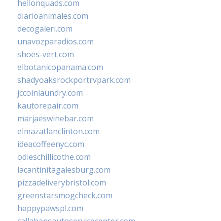
hellonquads.com
diarioanimales.com
decogaleri.com
unavozparadios.com
shoes-vert.com
elbotanicopanama.com
shadyoaksrockportrvpark.com
jccoinlaundry.com
kautorepair.com
marjaeswinebar.com
elmazatlanclinton.com
ideacoffeenyc.com
odieschillicothe.com
lacantinitagalesburg.com
pizzadeliverybristol.com
greenstarsmogcheck.com
happypawspl.com