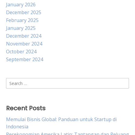
January 2026
December 2025
February 2025
January 2025
December 2024
November 2024
October 2024
September 2024
Search
for:
Recent Posts
Memulai Bisnis Global: Panduan untuk Startup di
Indonesia
Perekonomian Amerika Latin: Tantangan dan Peluang