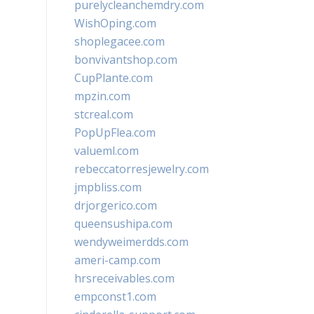
purelycleanchemdry.com
WishOping.com
shoplegacee.com
bonvivantshop.com
CupPlante.com
mpzin.com
stcreal.com
PopUpFlea.com
valueml.com
rebeccatorresjewelry.com
jmpbliss.com
drjorgerico.com
queensushipa.com
wendyweimerdds.com
ameri-camp.com
hrsreceivables.com
empconst1.com