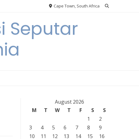
Cape Town, South Africa
i Seputar
nia
August 2026
M
T
W
T
F
S
S
1
2
3
4
5
6
7
8
9
10
11
12
13
14
15
16