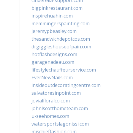
cinderella-support.com
bigpinkrestaurant.com
inspirehuahin.com
memmingerspainting.com
jeremypbeasley.com
thesandwichdepotcos.com
drgiggleshouseofpain.com
hotflashdesigns.com
garagenadeau.com
lifestylechauffeurservice.com
EverNewNails.com
insideoutdecoratingcentre.com
salvatoresinpoint.com
jovialfloralco.com
johnlscotthometeam.com
u-seehomes.com
watersportslagonissi.com
mischieffashion.com