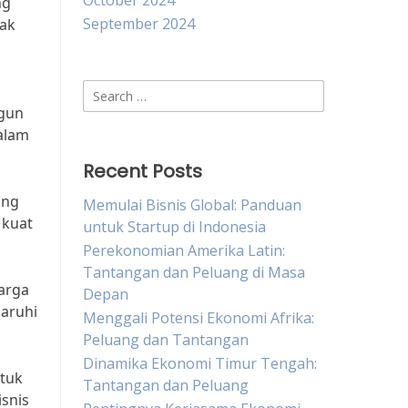
October 2024
ng
September 2024
yak
Search
for:
ngun
alam
Recent Posts
ang
Memulai Bisnis Global: Panduan
 kuat
untuk Startup di Indonesia
Perekonomian Amerika Latin:
Tantangan dan Peluang di Masa
arga
Depan
garuhi
Menggali Potensi Ekonomi Afrika:
Peluang dan Tantangan
Dinamika Ekonomi Timur Tengah:
ntuk
Tantangan dan Peluang
isnis