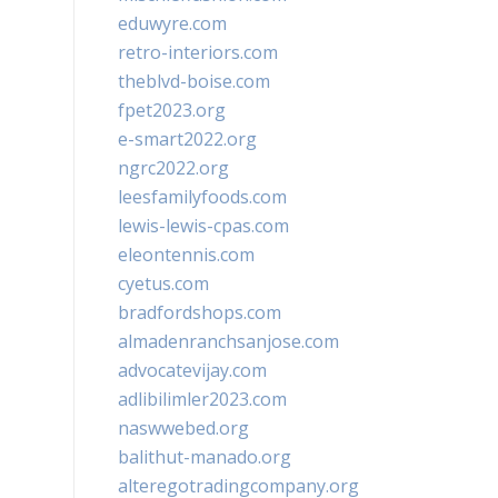
eduwyre.com
retro-interiors.com
theblvd-boise.com
fpet2023.org
e-smart2022.org
ngrc2022.org
leesfamilyfoods.com
lewis-lewis-cpas.com
eleontennis.com
cyetus.com
bradfordshops.com
almadenranchsanjose.com
advocatevijay.com
adlibilimler2023.com
naswwebed.org
balithut-manado.org
alteregotradingcompany.org