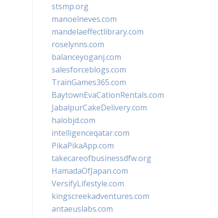
stsmp.org
manoelneves.com
mandelaeffectlibrary.com
roselynns.com
balanceyoganj.com
salesforceblogs.com
TrainGames365.com
BaytownEvaCationRentals.com
JabalpurCakeDelivery.com
halobjd.com
intelligenceqatar.com
PikaPikaApp.com
takecareofbusinessdfw.org
HamadaOfJapan.com
VersifyLifestyle.com
kingscreekadventures.com
antaeuslabs.com