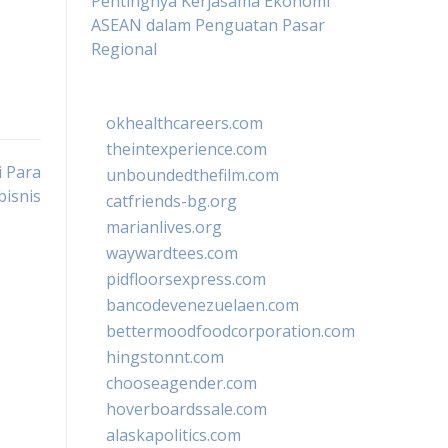
Pentingnya Kerjasama Ekonomi
ASEAN dalam Penguatan Pasar
Regional
okhealthcareers.com
theintexperience.com
i Para
unboundedthefilm.com
bisnis
catfriends-bg.org
marianlives.org
waywardtees.com
pidfloorsexpress.com
bancodevenezuelaen.com
bettermoodfoodcorporation.com
hingstonnt.com
chooseagender.com
hoverboardssale.com
alaskapolitics.com