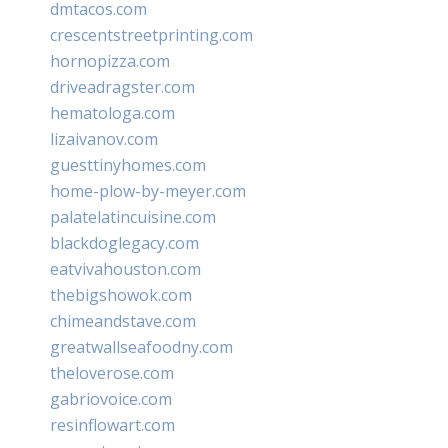
dmtacos.com
crescentstreetprinting.com
hornopizza.com
driveadragster.com
hematologa.com
lizaivanov.com
guesttinyhomes.com
home-plow-by-meyer.com
palatelatincuisine.com
blackdoglegacy.com
eatvivahouston.com
thebigshowok.com
chimeandstave.com
greatwallseafoodny.com
theloverose.com
gabriovoice.com
resinflowart.com