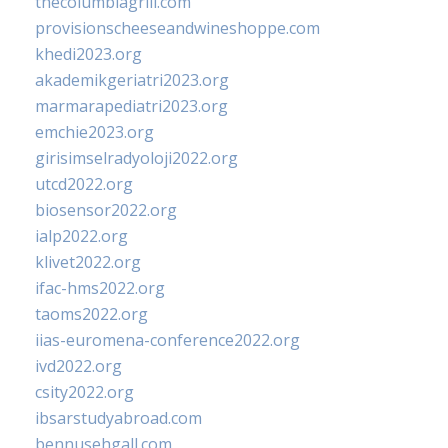
thecolumbiagrill.com
provisionscheeseandwineshoppe.com
khedi2023.org
akademikgeriatri2023.org
marmarapediatri2023.org
emchie2023.org
girisimselradyoloji2022.org
utcd2022.org
biosensor2022.org
ialp2022.org
klivet2022.org
ifac-hms2022.org
taoms2022.org
iias-euromena-conference2022.org
ivd2022.org
csity2022.org
ibsarstudyabroad.com
bennusehgall.com