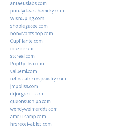
antaeuslabs.com
purelycleanchemdry.com
WishOping.com
shoplegacee.com
bonvivantshop.com
CupPlante.com
mpzin.com
stcreal.com
PopUpFlea.com
valueml.com
rebeccatorresjewelry.com
jmpbliss.com
drjorgerico.com
queensushipa.com
wendyweimerdds.com
ameri-camp.com
hrsreceivables.com