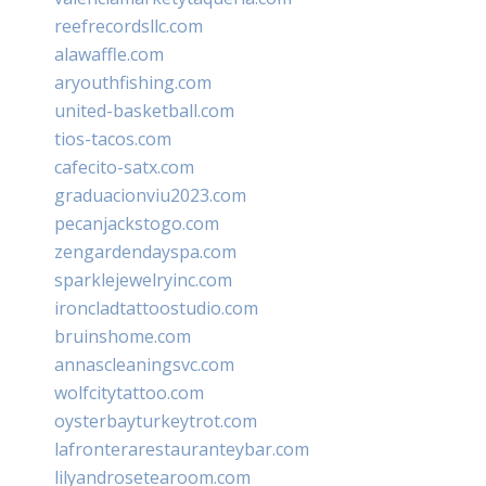
reefrecordsllc.com
alawaffle.com
aryouthfishing.com
united-basketball.com
tios-tacos.com
cafecito-satx.com
graduacionviu2023.com
pecanjackstogo.com
zengardendayspa.com
sparklejewelryinc.com
ironcladtattoostudio.com
bruinshome.com
annascleaningsvc.com
wolfcitytattoo.com
oysterbayturkeytrot.com
lafronterarestauranteybar.com
lilyandrosetearoom.com