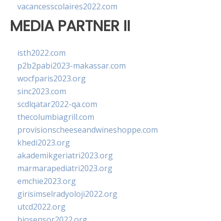
vacancesscolaires2022.com
MEDIA PARTNER II
isth2022.com
p2b2pabi2023-makassar.com
wocfparis2023.org
sinc2023.com
scdlqatar2022-qa.com
thecolumbiagrill.com
provisionscheeseandwineshoppe.com
khedi2023.org
akademikgeriatri2023.org
marmarapediatri2023.org
emchie2023.org
girisimselradyoloji2022.org
utcd2022.org
biosensor2022.org