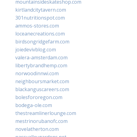
mountainsideskateshop.com
kirtlandcitytavern.com
301nutritionspot.com
ammos-stores.com
loceanecreations.com
birdsongridgefarm.com
joiedevivblog.com
valera-amsterdam.com
libertybrandhemp.com
norwoodinnwi.com
neighboursmarket.com
blackanguscareers.com
bolesfororegon.com
bodega-ole.com
thestreamlinerlounge.com
mestrinorubanofc.com
novelatherton.com
nassvalleygardens.net