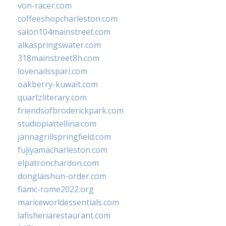
von-racer.com
coffeeshopcharleston.com
salon104mainstreet.com
alkaspringswater.com
318mainstreet8h.com
lovenailsspari.com
oakberry-kuwait.com
quartzliterary.com
friendsofbroderickpark.com
studiopiattellina.com
jannagrillspringfield.com
fujiyamacharleston.com
elpatronchardon.com
donglaishun-order.com
fiamc-rome2022.org
mariceworldessentials.com
lafisheriarestaurant.com