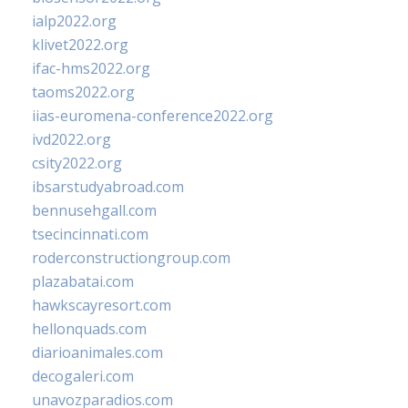
ialp2022.org
klivet2022.org
ifac-hms2022.org
taoms2022.org
iias-euromena-conference2022.org
ivd2022.org
csity2022.org
ibsarstudyabroad.com
bennusehgall.com
tsecincinnati.com
roderconstructiongroup.com
plazabatai.com
hawkscayresort.com
hellonquads.com
diarioanimales.com
decogaleri.com
unavozparadios.com