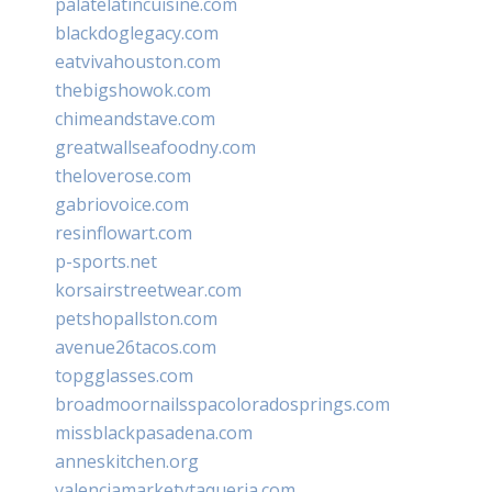
palatelatincuisine.com
blackdoglegacy.com
eatvivahouston.com
thebigshowok.com
chimeandstave.com
greatwallseafoodny.com
theloverose.com
gabriovoice.com
resinflowart.com
p-sports.net
korsairstreetwear.com
petshopallston.com
avenue26tacos.com
topgglasses.com
broadmoornailsspacoloradosprings.com
missblackpasadena.com
anneskitchen.org
valenciamarketytaqueria.com