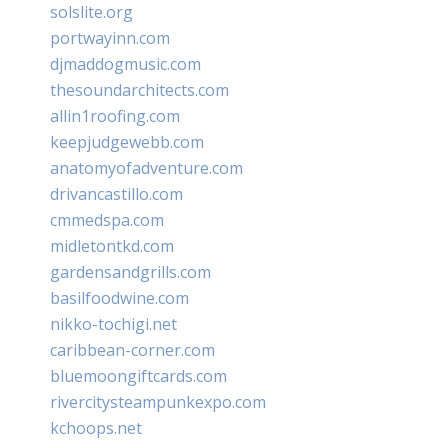
solslite.org
portwayinn.com
djmaddogmusic.com
thesoundarchitects.com
allin1roofing.com
keepjudgewebb.com
anatomyofadventure.com
drivancastillo.com
cmmedspa.com
midletontkd.com
gardensandgrills.com
basilfoodwine.com
nikko-tochigi.net
caribbean-corner.com
bluemoongiftcards.com
rivercitysteampunkexpo.com
kchoops.net