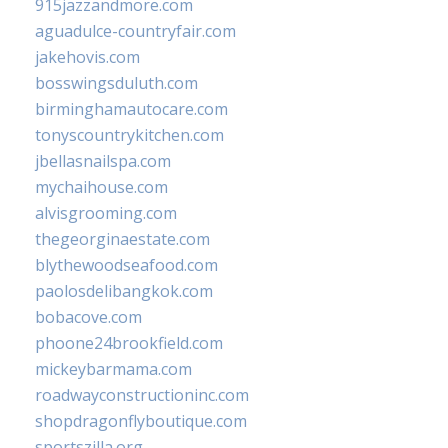
915jazzandmore.com
aguadulce-countryfair.com
jakehovis.com
bosswingsduluth.com
birminghamautocare.com
tonyscountrykitchen.com
jbellasnailspa.com
mychaihouse.com
alvisgrooming.com
thegeorginaestate.com
blythewoodseafood.com
paolosdelibangkok.com
bobacove.com
phoone24brookfield.com
mickeybarmama.com
roadwayconstructioninc.com
shopdragonflyboutique.com
sportszilla.org