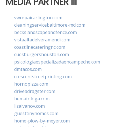
MEDIA PARTNER III
vwrepairarlington.com
cleaningservicebaltimore-md.com
beckslandscapeandfence.com
vistaaltadelveramendi.com
coastlinecateringnc.com
cuesburgershouston.com
psicologiaespecializadaencampeche.com
dmtacos.com
crescentstreetprinting.com
hornopizza.com
driveadragster.com
hematologa.com
lizaivanov.com
guesttinyhomes.com
home-plow-by-meyer.com