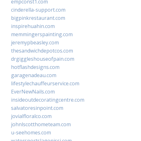
empconst1.com
cinderella-support.com
bigpinkrestaurant.com
inspirehuahin.com
memmingerspainting.com
jeremypbeasley.com
thesandwichdepotcos.com
drgiggleshouseofpain.com
hotflashdesigns.com
garagenadeau.com
lifestylechauffeurservice.com
EverNewNails.com
insideoutdecoratingcentre.com
salvatoresinpoint.com
jovialfloralco.com
johnlscotthometeam.com
u-seehomes.com
watersportslagonissi.com