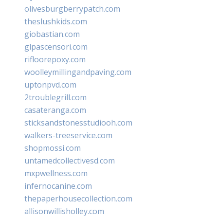
olivesburgberrypatch.com
theslushkids.com
giobastian.com
glpascensori.com
rifloorepoxy.com
woolleymillingandpaving.com
uptonpvd.com
2troublegrill.com
casateranga.com
sticksandstonesstudiooh.com
walkers-treeservice.com
shopmossi.com
untamedcollectivesd.com
mxpwellness.com
infernocanine.com
thepaperhousecollection.com
allisonwillisholley.com