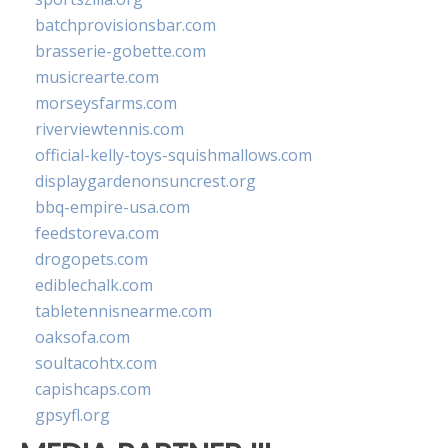
batchprovisionsbar.com
brasserie-gobette.com
musicrearte.com
morseysfarms.com
riverviewtennis.com
official-kelly-toys-squishmallows.com
displaygardenonsuncrest.org
bbq-empire-usa.com
feedstoreva.com
drogopets.com
ediblechalk.com
tabletennisnearme.com
oaksofa.com
soultacohtx.com
capishcaps.com
gpsyfl.org