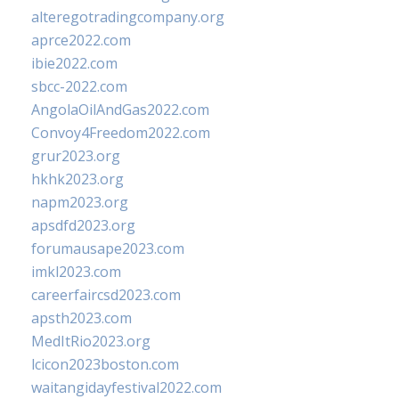
alteregotradingcompany.org
aprce2022.com
ibie2022.com
sbcc-2022.com
AngolaOilAndGas2022.com
Convoy4Freedom2022.com
grur2023.org
hkhk2023.org
napm2023.org
apsdfd2023.org
forumausape2023.com
imkl2023.com
careerfaircsd2023.com
apsth2023.com
MedItRio2023.org
lcicon2023boston.com
waitangidayfestival2022.com