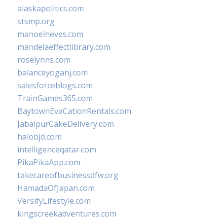
alaskapolitics.com
stsmp.org
manoelneves.com
mandelaeffectlibrary.com
roselynns.com
balanceyoganj.com
salesforceblogs.com
TrainGames365.com
BaytownEvaCationRentals.com
JabalpurCakeDelivery.com
halobjd.com
intelligenceqatar.com
PikaPikaApp.com
takecareofbusinessdfw.org
HamadaOfJapan.com
VersifyLifestyle.com
kingscreekadventures.com