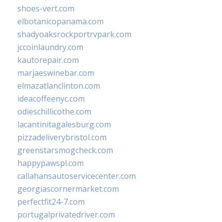
shoes-vert.com
elbotanicopanama.com
shadyoaksrockportrvpark.com
jccoinlaundry.com
kautorepair.com
marjaeswinebar.com
elmazatlanclinton.com
ideacoffeenyc.com
odieschillicothe.com
lacantinitagalesburg.com
pizzadeliverybristol.com
greenstarsmogcheck.com
happypawspl.com
callahansautoservicecenter.com
georgiascornermarket.com
perfectfit24-7.com
portugalprivatedriver.com