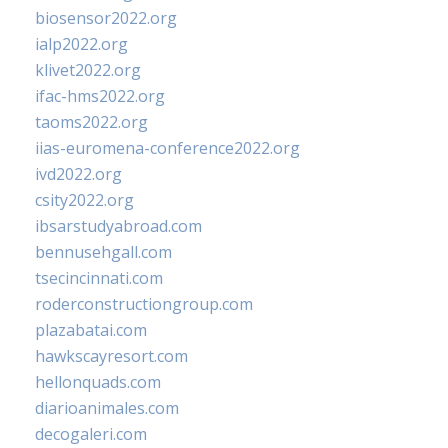
biosensor2022.org
ialp2022.org
klivet2022.org
ifac-hms2022.org
taoms2022.org
iias-euromena-conference2022.org
ivd2022.org
csity2022.org
ibsarstudyabroad.com
bennusehgall.com
tsecincinnati.com
roderconstructiongroup.com
plazabatai.com
hawkscayresort.com
hellonquads.com
diarioanimales.com
decogaleri.com