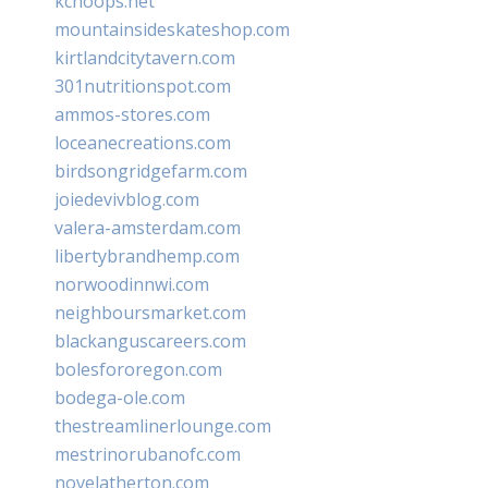
kchoops.net
mountainsideskateshop.com
kirtlandcitytavern.com
301nutritionspot.com
ammos-stores.com
loceanecreations.com
birdsongridgefarm.com
joiedevivblog.com
valera-amsterdam.com
libertybrandhemp.com
norwoodinnwi.com
neighboursmarket.com
blackanguscareers.com
bolesfororegon.com
bodega-ole.com
thestreamlinerlounge.com
mestrinorubanofc.com
novelatherton.com