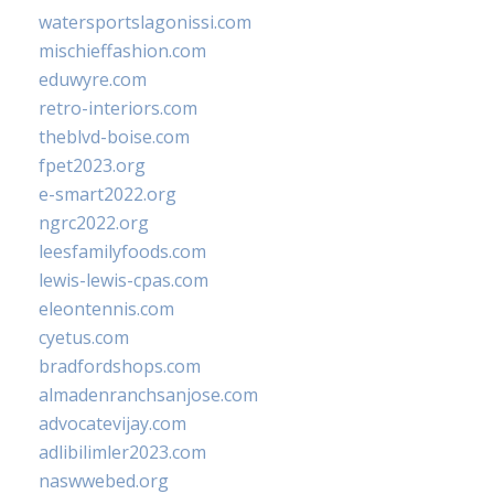
watersportslagonissi.com
mischieffashion.com
eduwyre.com
retro-interiors.com
theblvd-boise.com
fpet2023.org
e-smart2022.org
ngrc2022.org
leesfamilyfoods.com
lewis-lewis-cpas.com
eleontennis.com
cyetus.com
bradfordshops.com
almadenranchsanjose.com
advocatevijay.com
adlibilimler2023.com
naswwebed.org