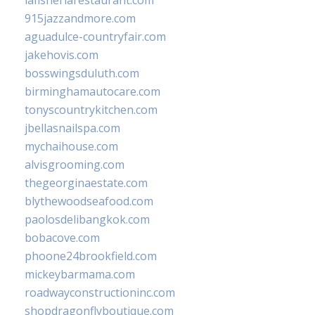
lafisheriarestaurant.com
915jazzandmore.com
aguadulce-countryfair.com
jakehovis.com
bosswingsduluth.com
birminghamautocare.com
tonyscountrykitchen.com
jbellasnailspa.com
mychaihouse.com
alvisgrooming.com
thegeorginaestate.com
blythewoodseafood.com
paolosdelibangkok.com
bobacove.com
phoone24brookfield.com
mickeybarmama.com
roadwayconstructioninc.com
shopdragonflyboutique.com