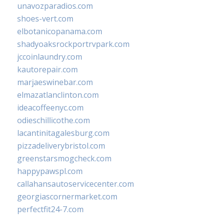
unavozparadios.com
shoes-vert.com
elbotanicopanama.com
shadyoaksrockportrvpark.com
jccoinlaundry.com
kautorepair.com
marjaeswinebar.com
elmazatlanclinton.com
ideacoffeenyc.com
odieschillicothe.com
lacantinitagalesburg.com
pizzadeliverybristol.com
greenstarsmogcheck.com
happypawspl.com
callahansautoservicecenter.com
georgiascornermarket.com
perfectfit24-7.com