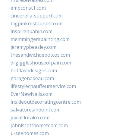
hrsreceivables.com
empconst1.com
cinderella-support.com
bigpinkrestaurant.com
inspirehuahin.com
memmingerspainting.com
jeremypbeasley.com
thesandwichdepotcos.com
drgiggleshouseofpain.com
hotflashdesigns.com
garagenadeau.com
lifestylechauffeurservice.com
EverNewNails.com
insideoutdecoratingcentre.com
salvatoresinpoint.com
jovialfloralco.com
johnlscotthometeam.com
u-seehomes.com