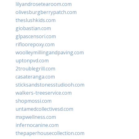
lilyandrosetearoom.com
olivesburgberrypatch.com
theslushkids.com
giobastian.com
glpascensori.com
rifloorepoxy.com
woolleymillingandpaving.com
uptonpvd.com
2troublegrill.com
casateranga.com
sticksandstonesstudiooh.com
walkers-treeservice.com
shopmossi.com
untamedcollectivesd.com
mxpwellness.com
infernocanine.com
thepaperhousecollection.com