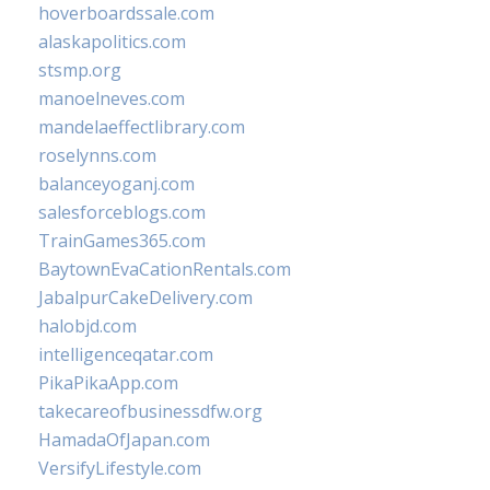
hoverboardssale.com
alaskapolitics.com
stsmp.org
manoelneves.com
mandelaeffectlibrary.com
roselynns.com
balanceyoganj.com
salesforceblogs.com
TrainGames365.com
BaytownEvaCationRentals.com
JabalpurCakeDelivery.com
halobjd.com
intelligenceqatar.com
PikaPikaApp.com
takecareofbusinessdfw.org
HamadaOfJapan.com
VersifyLifestyle.com