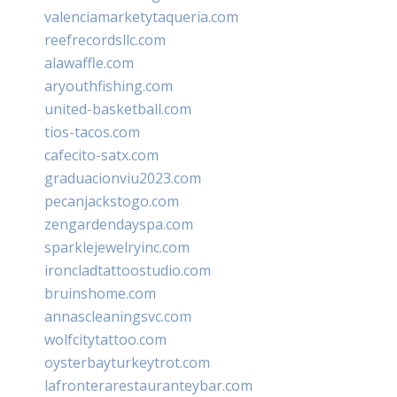
valenciamarketytaqueria.com
reefrecordsllc.com
alawaffle.com
aryouthfishing.com
united-basketball.com
tios-tacos.com
cafecito-satx.com
graduacionviu2023.com
pecanjackstogo.com
zengardendayspa.com
sparklejewelryinc.com
ironcladtattoostudio.com
bruinshome.com
annascleaningsvc.com
wolfcitytattoo.com
oysterbayturkeytrot.com
lafronterarestauranteybar.com