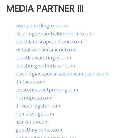
MEDIA PARTNER III
vwrepairarlington.com
cleaningservicebaltimore-md.com
beckslandscapeandfence.com
vistaaltadelveramendi.com
coastlinecateringnc.com
cuesburgershouston.com
psicologiaespecializadaencampeche.com
dmtacos.com
crescentstreetprinting.com
hornopizza.com
driveadragster.com
hematologa.com
lizaivanov.com
guesttinyhomes.com
home-plow-by-meyer.com