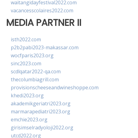
waitangidayfestival2022.com
vacancesscolaires2022.com
MEDIA PARTNER II
isth2022.com
p2b2pabi2023-makassar.com
wocfparis2023.org
sinc2023.com
scdlqatar2022-qa.com
thecolumbiagrill.com
provisionscheeseandwineshoppe.com
khedi2023.org
akademikgeriatri2023.org
marmarapediatri2023.org
emchie2023.org
girisimselradyoloji2022.org
utcd2022.org