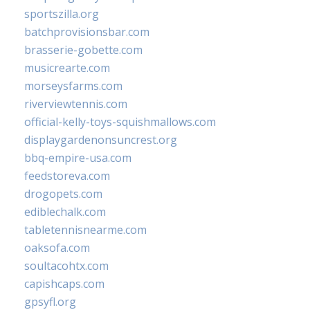
sportszilla.org
batchprovisionsbar.com
brasserie-gobette.com
musicrearte.com
morseysfarms.com
riverviewtennis.com
official-kelly-toys-squishmallows.com
displaygardenonsuncrest.org
bbq-empire-usa.com
feedstoreva.com
drogopets.com
ediblechalk.com
tabletennisnearme.com
oaksofa.com
soultacohtx.com
capishcaps.com
gpsyfl.org