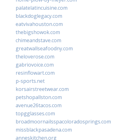
palatelatincuisine.com
blackdoglegacy.com
eatvivahouston.com
thebigshowok.com
chimeandstave.com
greatwallseafoodny.com
theloverose.com
gabriovoice.com
resinflowart.com
p-sports.net
korsairstreetwear.com
petshopallston.com
avenue26tacos.com
topgglasses.com
broadmoornailsspacoloradosprings.com
missblackpasadena.com
anneskitchen.org