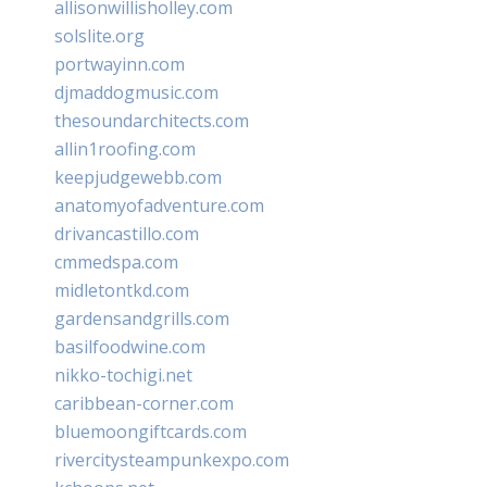
allisonwillisholley.com
solslite.org
portwayinn.com
djmaddogmusic.com
thesoundarchitects.com
allin1roofing.com
keepjudgewebb.com
anatomyofadventure.com
drivancastillo.com
cmmedspa.com
midletontkd.com
gardensandgrills.com
basilfoodwine.com
nikko-tochigi.net
caribbean-corner.com
bluemoongiftcards.com
rivercitysteampunkexpo.com