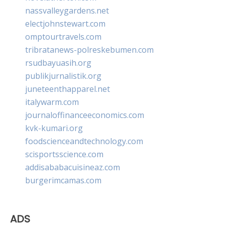
nassvalleygardens.net
electjohnstewart.com
omptourtravels.com
tribratanews-polreskebumen.com
rsudbayuasih.org
publikjurnalistik.org
juneteenthapparel.net
italywarm.com
journaloffinanceeconomics.com
kvk-kumari.org
foodscienceandtechnology.com
scisportsscience.com
addisababacuisineaz.com
burgerimcamas.com
ADS