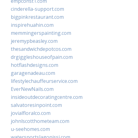
empconst1.com
cinderella-support.com
bigpinkrestaurant.com
inspirehuahin.com
memmingerspainting.com
jeremypbeasley.com
thesandwichdepotcos.com
drgiggleshouseofpain.com
hotflashdesigns.com
garagenadeau.com
lifestylechauffeurservice.com
EverNewNails.com
insideoutdecoratingcentre.com
salvatoresinpoint.com
jovialfloralco.com
johnlscotthometeam.com
u-seehomes.com
watersportslagonissi.com