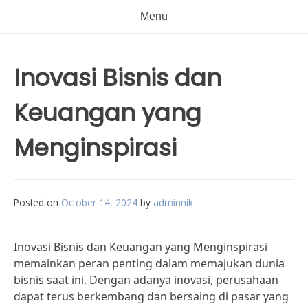
Menu
Inovasi Bisnis dan
Keuangan yang
Menginspirasi
Posted on
October 14, 2024
by
adminnik
Inovasi Bisnis dan Keuangan yang Menginspirasi
memainkan peran penting dalam memajukan dunia
bisnis saat ini. Dengan adanya inovasi, perusahaan
dapat terus berkembang dan bersaing di pasar yang