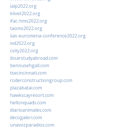
ialp2022.org
klivet2022.org
ifac-hms2022.org
taoms2022.org
iias-euromena-conference2022.org
ivd2022.org
csity2022.org
ibsarstudyabroad.com
bennusehgall.com
tsecincinnati.com
roderconstructiongroup.com
plazabatai.com
hawkscayresort.com
hellonquads.com
diarioanimales.com
decogaleri.com
unavozparadios.com