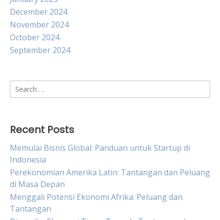
December 2024
November 2024
October 2024
September 2024
Search
for:
Recent Posts
Memulai Bisnis Global: Panduan untuk Startup di
Indonesia
Perekonomian Amerika Latin: Tantangan dan Peluang
di Masa Depan
Menggali Potensi Ekonomi Afrika: Peluang dan
Tantangan