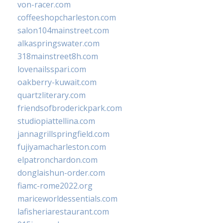
von-racer.com
coffeeshopcharleston.com
salon104mainstreet.com
alkaspringswater.com
318mainstreet8h.com
lovenailsspari.com
oakberry-kuwait.com
quartzliterary.com
friendsofbroderickpark.com
studiopiattellina.com
jannagrillspringfield.com
fujiyamacharleston.com
elpatronchardon.com
donglaishun-order.com
fiamc-rome2022.org
mariceworldessentials.com
lafisheriarestaurant.com