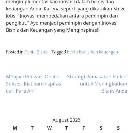
mengimplementasikan inovasi dalam bisnis dan
keuangan Anda. Karena seperti yang dikatakan Steve
Jobs, “Inovasi membedakan antara pemimpin dan
pengikut.” Ayo menjadi pemimpin dengan Inovasi
Bisnis dan Keuangan yang Menginspirasi!
Posted in
Berita Bisnis
Tagged
berita bisnis dan keuangan
Post
Menjadi Pebisnis Online
Strategi Pemasaran Efektif
Sukses: Kiat dan Inspirasi
untuk Meningkatkan
dari Para Ahli
Bisnis Anda
navigation
August 2026
M
T
W
T
F
S
S