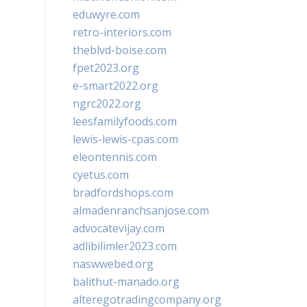
eduwyre.com
retro-interiors.com
theblvd-boise.com
fpet2023.org
e-smart2022.org
ngrc2022.org
leesfamilyfoods.com
lewis-lewis-cpas.com
eleontennis.com
cyetus.com
bradfordshops.com
almadenranchsanjose.com
advocatevijay.com
adlibilimler2023.com
naswwebed.org
balithut-manado.org
alteregotradingcompany.org