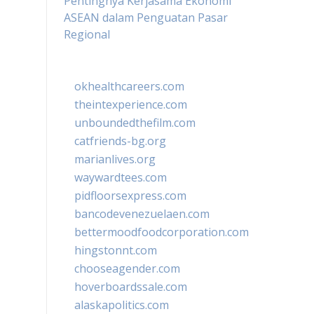
Pentingnya Kerjasama Ekonomi
ASEAN dalam Penguatan Pasar
Regional
okhealthcareers.com
theintexperience.com
unboundedthefilm.com
catfriends-bg.org
marianlives.org
waywardtees.com
pidfloorsexpress.com
bancodevenezuelaen.com
bettermoodfoodcorporation.com
hingstonnt.com
chooseagender.com
hoverboardssale.com
alaskapolitics.com