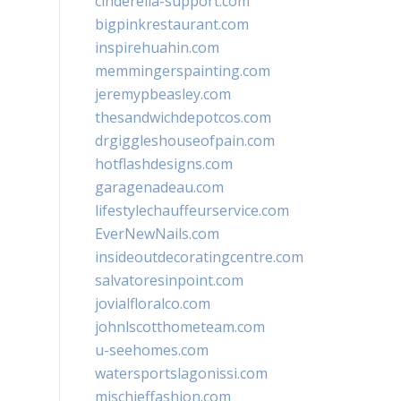
cinderella-support.com
bigpinkrestaurant.com
inspirehuahin.com
memmingerspainting.com
jeremypbeasley.com
thesandwichdepotcos.com
drgiggleshouseofpain.com
hotflashdesigns.com
garagenadeau.com
lifestylechauffeurservice.com
EverNewNails.com
insideoutdecoratingcentre.com
salvatoresinpoint.com
jovialfloralco.com
johnlscotthometeam.com
u-seehomes.com
watersportslagonissi.com
mischieffashion.com