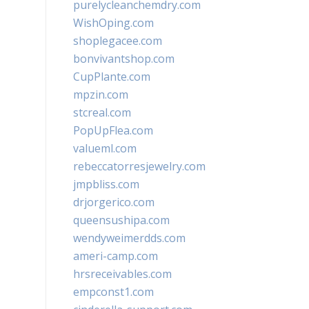
purelycleanchemdry.com
WishOping.com
shoplegacee.com
bonvivantshop.com
CupPlante.com
mpzin.com
stcreal.com
PopUpFlea.com
valueml.com
rebeccatorresjewelry.com
jmpbliss.com
drjorgerico.com
queensushipa.com
wendyweimerdds.com
ameri-camp.com
hrsreceivables.com
empconst1.com