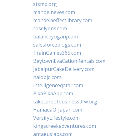
stsmp.org
manoelneves.com
mandelaeffectlibrary.com
roselynns.com
balanceyoganj.com
salesforceblogs.com
TrainGames365.com
BaytownEvaCationRentals.com
JabalpurCakeDelivery.com
halobjd.com
intelligenceqatar.com
PikaPikaApp.com
takecareofbusinessdfw.org
HamadaOfJapan.com
VersifyLifestyle.com
kingscreekadventures.com
antaeuslabs.com