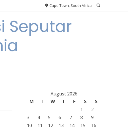
Cape Town, South Africa
i Seputar
nia
August 2026
M
T
W
T
F
S
S
1
2
3
4
5
6
7
8
9
10
11
12
13
14
15
16